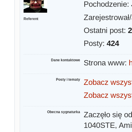
Pochodzenie:
Zarejestrował/
Referent
Ostatni post:
2
Posty:
424
Dane kontaktowe
Strona www:
Posty i tematy
Zobacz wszyst
Zobacz wszyst
Obecna sygnaturka
Zaczęło się o
1040STE, Amig