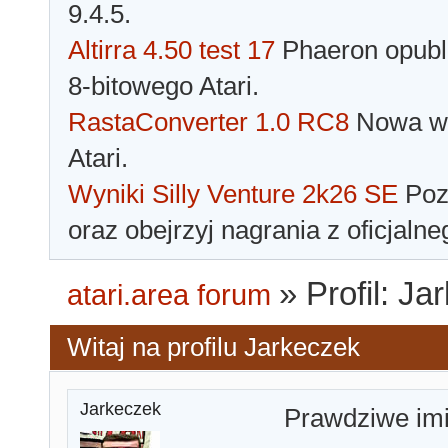
9.4.5.
Altirra 4.50 test 17
Phaeron opubli
8-bitowego Atari.
RastaConverter 1.0 RC8
Nowa wer
Atari.
Wyniki Silly Venture 2k26 SE
Pozn
oraz obejrzyj nagrania z oficjaln
»
Profil: J
atari.area forum
Witaj na profilu Jarkeczek
Jarkeczek
Prawdziwe im