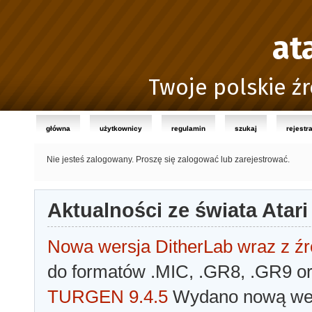
at
Twoje polskie źr
główna
użytkownicy
regulamin
szukaj
rejestr
Nie jesteś zalogowany.
Proszę się zalogować lub zarejestrować.
Aktualności ze świata Atari
Nowa wersja DitherLab wraz z źr
do formatów .MIC, .GR8, .GR9 o
TURGEN 9.4.5
Wydano nową wer