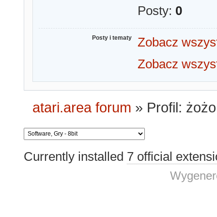
Posty:
0
Posty i tematy
Zobacz wszyst
Zobacz wszyst
atari.area forum
»
Profil: żożo
Currently installed
7 official extens
Wygenero