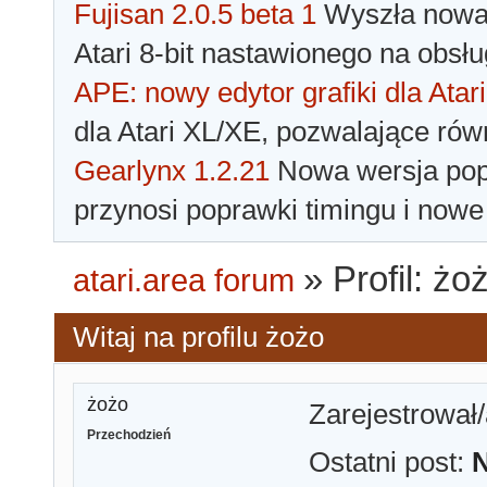
Fujisan 2.0.5 beta 1
Wyszła nowa 
Atari 8-bit nastawionego na obsłu
APE: nowy edytor grafiki dla Atari
dla Atari XL/XE, pozwalające rów
Gearlynx 1.2.21
Nowa wersja popu
przynosi poprawki timingu i nowe
»
Profil: żo
atari.area forum
Witaj na profilu żożo
żożo
Zarejestrował/
Przechodzień
Ostatni post: