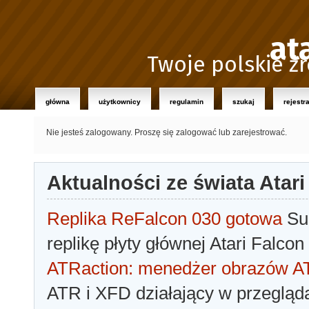
at
Twoje polskie źr
główna
użytkownicy
regulamin
szukaj
rejestr
Nie jesteś zalogowany.
Proszę się zalogować lub zarejestrować.
Aktualności ze świata Atari
Replika ReFalcon 030 gotowa
Sua
replikę płyty głównej Atari Falcon
ATRaction: menedżer obrazów 
ATR i XFD działający w przegląda