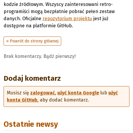
kodzie źródłowym. Wszyscy zainteresowani retro-
programiści mogą bezpłatnie pobrać pełen zestaw
danych. Oficjalne
repozytorium projektu
jest już
dostępne na platformie GitHub.
« Powrót do strony głównej
Brak komentarzy. Bądź pierwszy!
Dodaj komentarz
Musisz się
zalogować
,
użyć konta Google
lub
użyć
konta GitHub
, aby dodać komentarz.
Ostatnie newsy