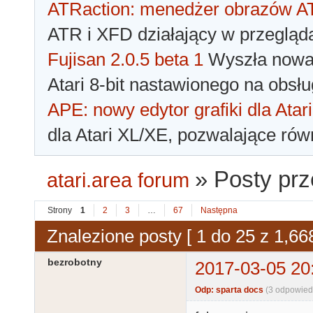
ATRaction: menedżer obrazów 
ATR i XFD działający w przegląda
Fujisan 2.0.5 beta 1
Wyszła nowa 
Atari 8-bit nastawionego na obsłu
APE: nowy edytor grafiki dla Atari
dla Atari XL/XE, pozwalające rów
»
Posty prz
atari.area forum
Strony
1
2
3
…
67
Następna
Znalezione posty [ 1 do 25 z 1,668
bezrobotny
2017-03-05 20
Odp: sparta docs
(3 odpowied