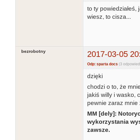
to ty powiedziałeś, 
wiesz, to cisza...
bezrobotny
2017-03-05 20
Odp: sparta docs
(3 odpowied
dzięki
chodzi o to, że mnie
jakiś willy i wasko
pewnie zaraz mnie z
MM [dely]: Notory
wykorzystania wy
zawsze.