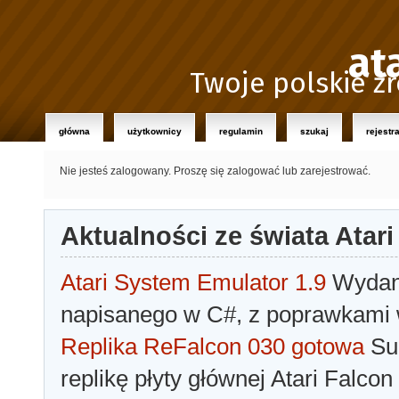
at
Twoje polskie źr
główna
użytkownicy
regulamin
szukaj
rejestr
Nie jesteś zalogowany.
Proszę się zalogować lub zarejestrować.
Aktualności ze świata Atari
Atari System Emulator 1.9
Wydano
napisanego w C#, z poprawkami w
Replika ReFalcon 030 gotowa
Sua
replikę płyty głównej Atari Falcon