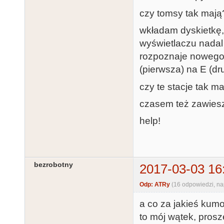
czy tomsy tak mają
wkładam dyskietkę, 
wyświetlaczu nadal
rozpoznaje nowego f
(pierwsza) na E (dru
czy te stacje tak ma
czasem też zawiesza
help!
bezrobotny
2017-03-03 16
Odp: ATRy
(16 odpowiedzi, n
a co za jakieś kum
to mój wątek, pros