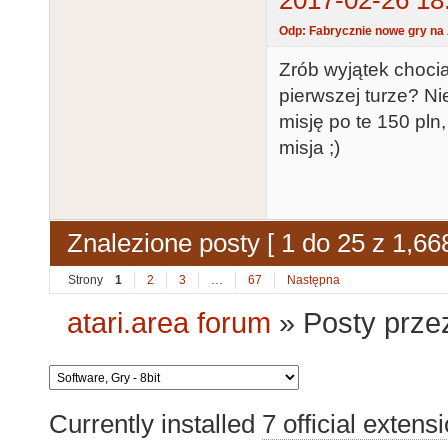
Odp: Fabrycznie nowe gry na 
Zrób wyjątek chocia
pierwszej turze? Ni
misję po te 150 pln
misja ;)
Znalezione posty [ 1 do 25 z 1,668
Strony
1
2
3
…
67
Następna
atari.area forum
»
Posty prze
Currently installed
7 official extens