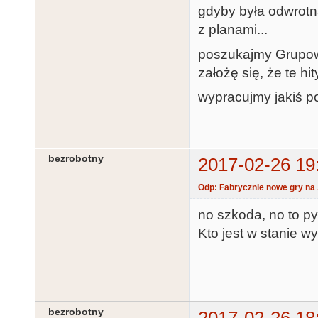
gdyby była odwrotn
z planami...
poszukajmy Grupow
założę się, że te hi
wypracujmy jakiś p
bezrobotny
2017-02-26 19
Odp: Fabrycznie nowe gry na 
no szkoda, no to p
Kto jest w stanie w
bezrobotny
2017-02-26 18