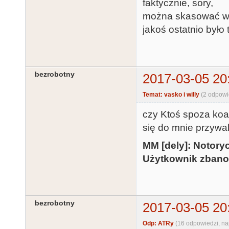
faktycznie, sory,
można skasować w
jakoś ostatnio było 
bezrobotny
2017-03-05 20
Temat: vasko i willy
(2 odpowi
czy Ktoś spoza koal
się do mnie przywa
MM [dely]: Notor
Użytkownik zbano
bezrobotny
2017-03-05 20
Odp: ATRy
(16 odpowiedzi, n