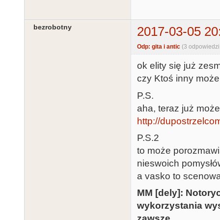
bezrobotny
2017-03-05 20
Odp: gita i antic
(3 odpowiedzi
ok elity się już zes
czy Ktoś inny może
P.S.
aha, teraz już może
http://dupostrzelc
P.S.2
to może porozmawiam
nieswoich pomysłó
a vasko to scenowa 
MM [dely]: Notory
wykorzystania wy
zawsze.