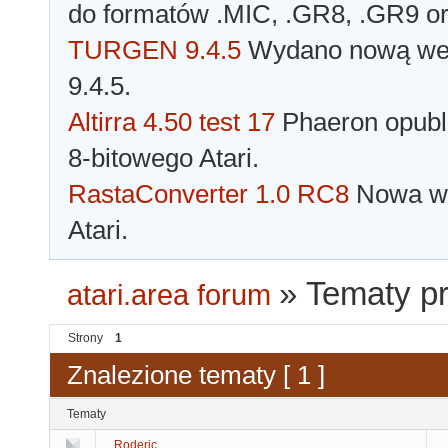
do formatów .MIC, .GR8, .GR9 o
TURGEN 9.4.5
Wydano nową wer
9.4.5.
Altirra 4.50 test 17
Phaeron opubli
8-bitowego Atari.
RastaConverter 1.0 RC8
Nowa wer
Atari.
»
Tematy p
atari.area forum
Strony
1
Znalezione tematy [ 1 ]
Tematy
Roderic