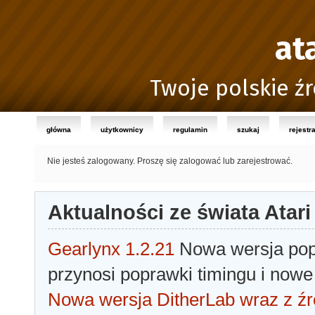
at
Twoje polskie źr
główna
użytkownicy
regulamin
szukaj
rejestr
Nie jesteś zalogowany.
Proszę się zalogować lub zarejestrować.
Aktualności ze świata Atari
Gearlynx 1.2.21
Nowa wersja popu
przynosi poprawki timingu i nowe
Nowa wersja DitherLab wraz z źr