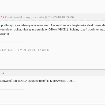
8:12
Ostatnio edytowany przez tebe (2014-03-10 10:39:29)
 podłączyć z kabelkowym miszmaszem Atarkę której nie tknęła ręka elektronika, działa
 emulator, dokładniejszy niż emulator GTIA w VBXE :) , kolejny rdzeń powinien n
lowany)
X, CPU 65816, 2x VBXE, 2x IDE Plus rev. C
6:17
prawdzić ten ficzer. A aktualny rdzeń to rzeczywiście 1.26 ...