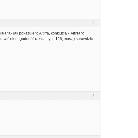
4
 tak jak pokazuje to Altirra, konkluzja - Altirra to
aprawić niedogodność (aktualny to 126, muszę sprawdzić
5