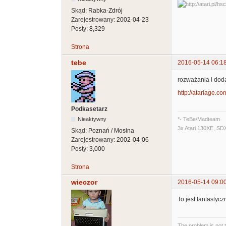
Skąd:
Rabka-Zdrój
Zarejestrowany:
2002-04-23
Posty:
8,329
Strona
tebe
2016-05-14 06:1
rozważania i dod
http://atariage.co
Podkasetarz
Nieaktywny
*- TeBe/Madteam
3x Atari 130XE, SD
Skąd:
Poznań / Mosina
Zarejestrowany:
2002-04-06
Posty:
3,000
Strona
wieczor
2016-05-14 09:0
To jest fantastycz
The problem is not 