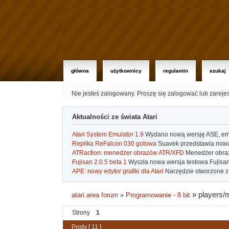
główna
użytkownicy
regulamin
szukaj
Nie jesteś zalogowany.
Proszę się zalogować lub zareje
Aktualności ze świata Atari
Atari System Emulator 1.9
Wydano nową wersję ASE, emul
Replika ReFalcon 030 gotowa
Suavek przedstawia nową, 
ATRaction: menedżer obrazów ATR/XFD
Menedżer obrazó
Fujisan 2.0.5 beta 1
Wyszła nowa wersja testowa Fujisan 
APE: nowy edytor grafiki dla Atari
Narzędzie stworzone z 
»
players/m
atari.area forum
»
Programowanie - 8 bit
Strony
1
Posty [ 11 ]