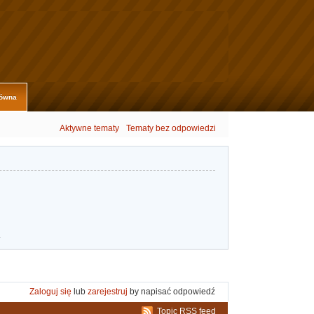
łówna
Aktywne tematy
Tematy bez odpowiedzi
.
Zaloguj się
lub
zarejestruj
by napisać odpowiedź
Topic RSS feed