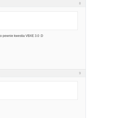
8
e to pewnie kwestia VBXE 3.0 :D
9