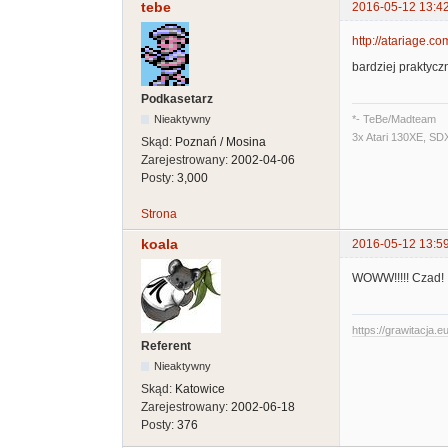
tebe
2016-05-12 13:4
http://atariage.c
bardziej praktyc
Podkasetarz
Nieaktywny
*- TeBe/Madteam
3x Atari 130XE, SD
Skąd:
Poznań / Mosina
Zarejestrowany:
2002-04-06
Posty:
3,000
Strona
koala
2016-05-12 13:5
WOWW!!!!! Czad!
https://grawitacja.eu
Referent
Nieaktywny
Skąd:
Katowice
Zarejestrowany:
2002-06-18
Posty:
376