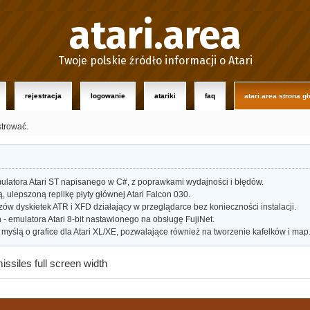
atari.area
Twoje polskie źródło informacji o Atari
rejestracja
logowanie
atariki
faq
atari.area strona g
strować.
atora Atari ST napisanego w C#, z poprawkami wydajności i błędów.
ulepszoną replikę płyty głównej Atari Falcon 030.
w dyskietek ATR i XFD działający w przeglądarce bez konieczności instalacji.
- emulatora Atari 8-bit nastawionego na obsługę FujiNet.
myślą o grafice dla Atari XL/XE, pozwalające również na tworzenie kafelków i map
issiles full screen width