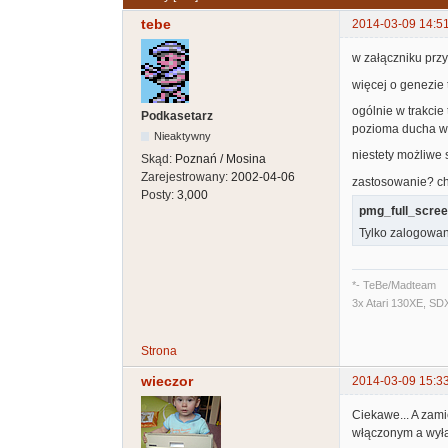
tebe
2014-03-09 14:5
w załączniku przy
więcej o genezie 
ogólnie w trakcie
Podkasetarz
pozioma ducha wy
Nieaktywny
niestety możliwe 
Skąd:
Poznań / Mosina
Zarejestrowany:
2002-04-06
zastosowanie? ch
Posty:
3,000
pmg_full_scree
Tylko zalogowan
*- TeBe/Madteam
3x Atari 130XE, SD
Strona
wieczor
2014-03-09 15:3
Ciekawe... A zami
włączonym a wył