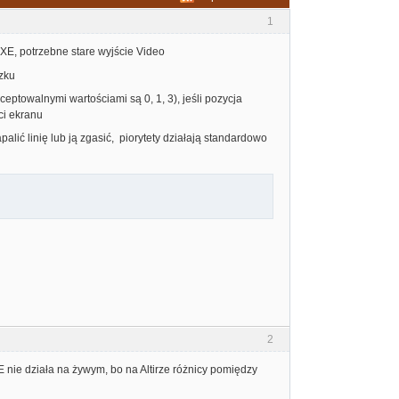
1
VBXE, potrzebne stare wyjście Video
czku
ceptowalnymi wartościami są 0, 1, 3), jeśli pozycja
ci ekranu
alić linię lub ją zgasić, piorytety działają standardowo
2
E nie działa na żywym, bo na Altirze różnicy pomiędzy