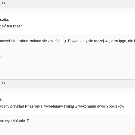
7:56
sał/a:
ić ten ficzer.
y nawet tak drobna zmiana się zmieści... ;)- Przydała by się raczej większa fpga, al
pl
6:33
a:
ktyczny przykład Phaeron-a, wypełniany trójkąt w wykonaniu dwóch pocisków
owe wypelnianie :D