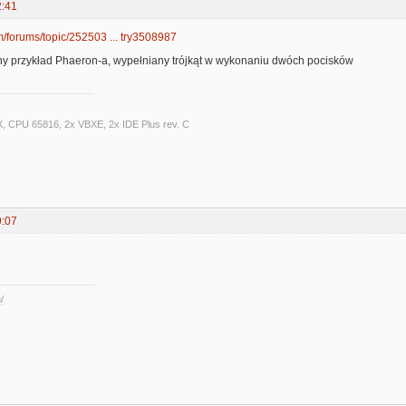
2:41
om/forums/topic/252503 ... try3508987
zny przykład Phaeron-a, wypełniany trójkąt w wykonaniu dwóch pocisków
X, CPU 65816, 2x VBXE, 2x IDE Plus rev. C
9:07
/