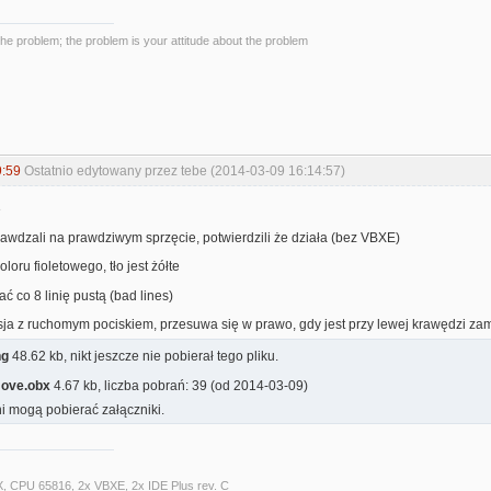
the problem; the problem is your attitude about the problem
9:59
Ostatnio edytowany przez tebe (2014-03-09 16:14:57)
3
awdzali na prawdziwym sprzęcie, potwierdzili że działa (bez VBXE)
oloru fioletowego, tło jest żółte
ć co 8 linię pustą (bad lines)
ja z ruchomym pociskiem, przesuwa się w prawo, gdy jest przy lewej krawędzi zam
ng
48.62 kb, nikt jeszcze nie pobierał tego pliku.
move.obx
4.67 kb, liczba pobrań: 39 (od 2014-03-09)
i mogą pobierać załączniki.
X, CPU 65816, 2x VBXE, 2x IDE Plus rev. C