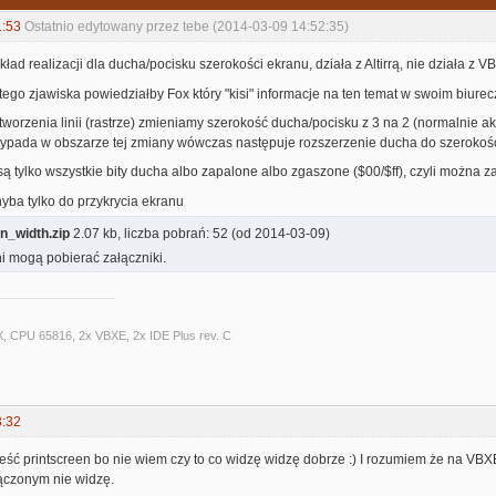
1:53
Ostatnio edytowany przez tebe (2014-03-09 14:52:35)
kład realizacji dla ducha/pocisku szerokości ekranu, działa z Altirrą, nie działa z 
tego zjawiska powiedziałby Fox który "kisi" informacje na ten temat w swoim biure
 tworzenia linii (rastrze) zmieniamy szerokość ducha/pocisku z 3 na 2 (normalnie ak
pada w obszarze tej zmiany wówczas następuje rozszerzenie ducha do szerokoś
są tylko wszystkie bity ducha albo zapalone albo zgaszone ($00/$ff), czyli można zap
yba tylko do przykrycia ekranu
n_width.zip
2.07 kb, liczba pobrań: 52 (od 2014-03-09)
i mogą pobierać załączniki.
X, CPU 65816, 2x VBXE, 2x IDE Plus rev. C
3:32
eść printscreen bo nie wiem czy to co widzę widzę dobrze :) I rozumiem że na VBX
ączonym nie widzę.