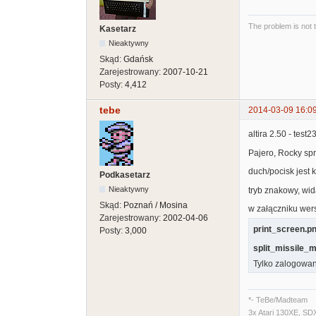
The problem is not 
Kasetarz
Nieaktywny
Skąd:
Gdańsk
Zarejestrowany:
2007-10-21
Posty:
4,412
tebe
2014-03-09 16:0
altira 2.50 - test2
Pajero, Rocky spr
duch/pocisk jest k
Podkasetarz
Nieaktywny
tryb znakowy, wida
Skąd:
Poznań / Mosina
w załączniku wers
Zarejestrowany:
2002-04-06
print_screen.p
Posty:
3,000
split_missile_
Tylko zalogowan
*- TeBe/Madteam
3x Atari 130XE, SD