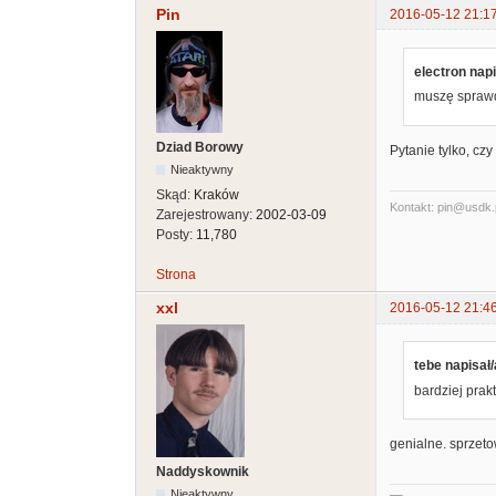
Pin
2016-05-12 21:1
electron napi
muszę sprawdz
Dziad Borowy
Pytanie tylko, cz
Nieaktywny
Skąd:
Kraków
Kontakt: pin@usdk.
Zarejestrowany:
2002-03-09
Posty:
11,780
Strona
xxl
2016-05-12 21:4
tebe napisał/
bardziej pra
genialne. sprzet
Naddyskownik
Nieaktywny