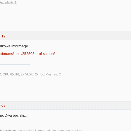
8:12
atkowe informacje
m/forums/topic/252503 ... of-screen/
X, CPU 65816, 2x VBXE, 2x IDE Plus rev. C
0:09
ne. Dwa pociski....
the problem; the problem is your attitude about the problem