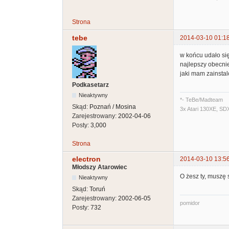
Strona
tebe
2014-03-10 01:1
w końcu udało się
najlepszy obecnie
jaki mam zainsta
Podkasetarz
Nieaktywny
*- TeBe/Madteam
Skąd:
Poznań / Mosina
3x Atari 130XE, SD
Zarejestrowany:
2002-04-06
Posty:
3,000
Strona
electron
2014-03-10 13:5
Młodszy Atarowiec
O żesz ty, muszę s
Nieaktywny
Skąd:
Toruń
Zarejestrowany:
2002-06-05
pomidor
Posty:
732