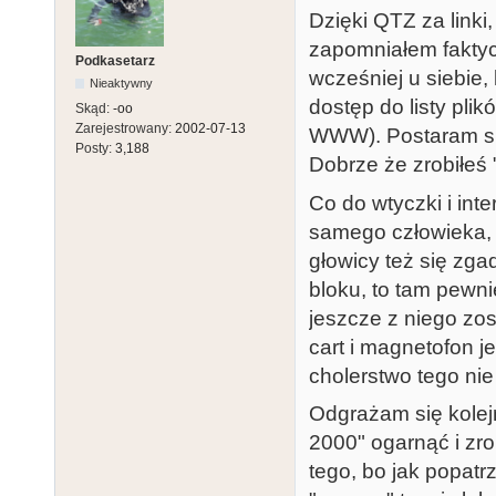
Dzięki QTZ za linki
zapomniałem faktyc
Podkasetarz
wcześniej u siebie, 
Nieaktywny
dostęp do listy pli
Skąd:
-oo
Zarejestrowany:
2002-07-13
WWW). Postaram się
Posty:
3,188
Dobrze że zrobiłeś 
Co do wtyczki i int
samego człowieka, 
głowicy też się zg
bloku, to tam pewni
jeszcze z niego zos
cart i magnetofon j
cholerstwo tego nie
Odgrażam się kolej
2000" ogarnąć i zro
tego, bo jak popatr