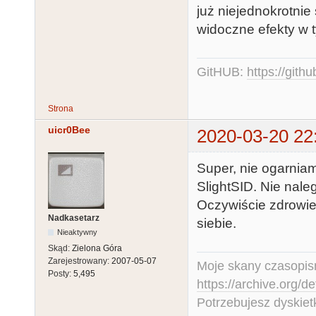
już niejednokrotni
widoczne efekty w 
GitHUB:
https://gith
Strona
uicr0Bee
2020-03-20 22
Super, nie ogarnia
SlightSID. Nie nale
Oczywiście zdrowie
Nadkasetarz
siebie.
Nieaktywny
Skąd:
Zielona Góra
Zarejestrowany:
2007-05-07
Moje skany czasopism
Posty:
5,495
https://archive.org/d
Potrzebujesz dyskiet