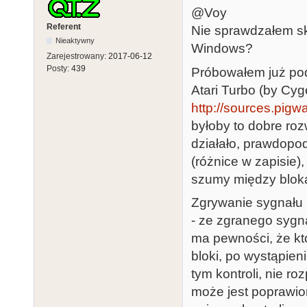
@Voy
Referent
Nie sprawdzałem skr
Nieaktywny
Windows?
Zarejestrowany:
2017-06-12
Posty:
439
Próbowałem już pod
Atari Turbo (by Cyg
http://sources.pig
byłoby to dobre roz
działało, prawdopo
(różnice w zapisie
szumy między blok
Zgrywanie sygnału
- ze zgranego sygna
ma pewności, że któ
bloki, po wystąpien
tym kontroli, nie ro
może jest poprawio