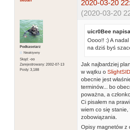
seban
2020-03-20 22
(2020-03-20 22
uicr0Bee napisa
Oooo!! :) A nada
Podkasetarz
na dziś byś szac
Nieaktywny
Skąd:
-oo
Jak najbardziej pl
Zarejestrowany:
2002-07-13
Posty:
3,188
w wątku o
SlightSI
obecnie jest właśni
terminów... bo obecn
poważna, a członko
Ci pisałem na prawi
wiem co się stanie
zobowiązania.
Opisy magnetów z c