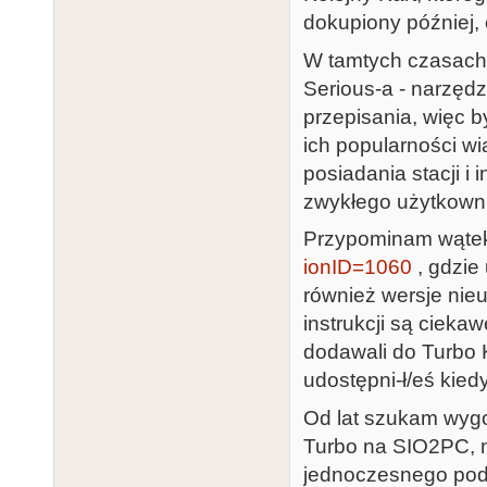
dokupiony później,
W tamtych czasach 
Serious-a - narzędz
przepisania, więc b
ich popularności w
posiadania stacji i 
zwykłego użytkowni
Przypominam wąte
ionID=1060
, gdzie 
również wersje nie
instrukcji są ciekaw
dodawali do Turbo 
udostępni-ł/eś kiedy
Od lat szukam wyg
Turbo na SIO2PC, n
jednoczesnego podł