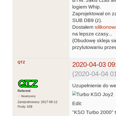
BTW: Jakiś czas tem
logiem Whip.
Zaprojektował on 
SUB DB9 (ż).
Dostałem
silikonow
na lepsze czasy...
(Obudowę skleja się
przylutowaniu prze
QTZ
2020-04-03 09
(2020-04-04 01
Uzupełnienie do we
Referent
Nieaktywny
Zarejestrowany:
2017-06-12
Edit:
Posty:
439
"KSO Turbo 2000" t