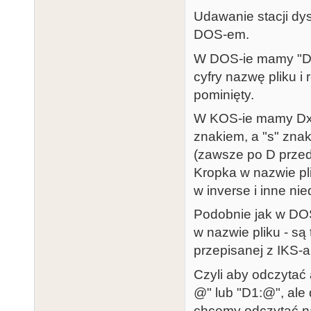
Udawanie stacji dy
DOS-em.
W DOS-ie mamy "D#
cyfry nazwę pliku 
pominięty.
W KOS-ie mamy Dxs
znakiem, a "s" znak
(zawsze po D przed
Kropka w nazwie pl
w inverse i inne n
Podobnie jak w DOS-
w nazwie pliku - są 
przepisanej z IKS-a
Czyli aby odczytać
@" lub "D1:@", al
chcemy odczytać naz