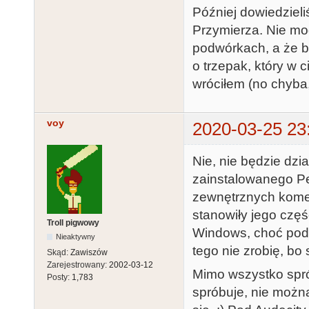
Później dowiedzieli
Przymierza. Nie mo
podwórkach, a że by
o trzepak, który w 
wróciłem (no chyba, 
voy
2020-03-25 23
Nie, nie będzie dz
zainstalowanego Pe
zewnętrznych komen
stanowiły jego częś
Troll pigwowy
Windows, choć pod
Nieaktywny
tego nie zrobię, bo
Skąd:
Zawiszów
Zarejestrowany:
2002-03-12
Mimo wszystko spró
Posty:
1,783
spróbuje, nie można