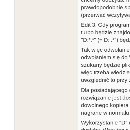
prawdopodobnie spo
(przerwać wczyty
Edit 3: Gdy program
turbo będzie znajd
"D:*.*" (= D: .*") b
Tak więc odwołani
odwołaniem się do
szukany będzie pl
więc trzeba wiedzie
uwzględnić to przy 
Dla posiadającego (
rozwiązanie jest d
dowolnego kopiera p
nagrane w normalu 
Wykorzystanie "D" d