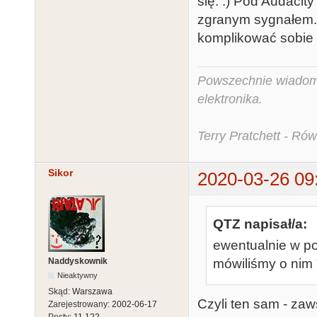
się. :) Pod Audaci
zgranym sygnałem. 
komplikować sobie 
Powszechnie wiadomo,
elektronika.
Terry Pratchett - Ró
Sikor
2020-03-26 09
QTZ napisał/a:
ewentualnie w po
Naddyskownik
mówiliśmy o nim 
Nieaktywny
Skąd:
Warszawa
Czyli ten sam - zaw
Zarejestrowany:
2002-06-17