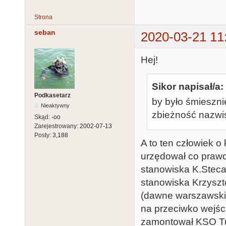
Strona
seban
2020-03-21 11
Hej!
Sikor napisał/a:
Podkasetarz
by było śmiesznie
Nieaktywny
zbieżność nazwisk
Skąd:
-oo
Zarejestrowany:
2002-07-13
Posty:
3,188
A to ten człowiek o
urzędował co prawd
stanowiska K.Steca,
stanowiska Krzyszto
(dawne warszawskie
na przeciwko wejści
zamontował KSO Turb