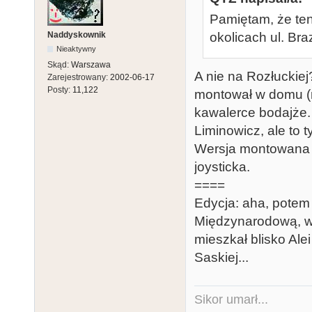
Pamiętam, że ten
Naddyskownik
okolicach ul. Braz
Nieaktywny
Skąd:
Warszawa
A nie na Rozłuckie
Zarejestrowany:
2002-06-17
Posty:
11,122
montował w domu (n
kawalerce bodajże. 
Liminowicz, ale to t
Wersja montowana p
joysticka.
====
Edycja: aha, potem
Międzynarodową, wi
mieszkał blisko Ale
Saskiej...
Sikor umarł...