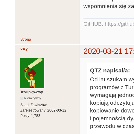
wspomnienia się za
GitHUB:
https://gith
Strona
voy
2020-03-21 17
QTZ napisał/a:
Od lat szukam w
programów z Tur
Troll pigwowy
wymagają jednoc
Nieaktywny
kopiują odczytują
Skąd:
Zawiszów
kopiowanie dowol
Zarejestrowany:
2002-03-12
Posty:
1,783
i pojemnością dy
przewodu w czasi