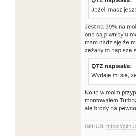
QTZ napisał/a:
Jeżeli masz jesz
Jest na 99% na moi
one są piwnicy u mo
mam nadzieję że my
zeżarły to napisze 
QTZ napisał/a:
Wydaje mi się, ż
No to w moim przyp
montowałem Turbo2
ale brody na pewno 
GitHUB:
https://gith