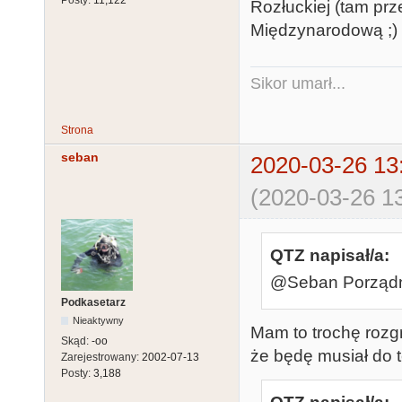
Posty:
11,122
Rozłuckiej (tam prz
Międzynarodową ;)
Sikor umarł...
Strona
seban
2020-03-26 13
(2020-03-26 13
QTZ napisał/a:
@Seban Porządnie
Podkasetarz
Nieaktywny
Mam to trochę rozgr
Skąd:
-oo
że będę musiał do t
Zarejestrowany:
2002-07-13
Posty:
3,188