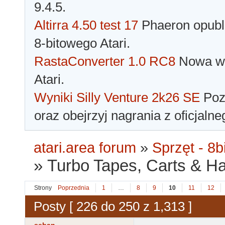
9.4.5.
Altirra 4.50 test 17
Phaeron opubli
8-bitowego Atari.
RastaConverter 1.0 RC8
Nowa wer
Atari.
Wyniki Silly Venture 2k26 SE
Pozn
oraz obejrzyj nagrania z oficjaln
atari.area forum
»
Sprzęt - 8bi
»
Turbo Tapes, Carts & Hard
Strony
Poprzednia
1
…
8
9
10
11
12
Posty [ 226 do 250 z 1,313 ]