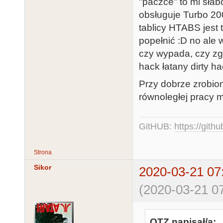
"paczce" to mi słab
obsługuje Turbo 20
tablicy HTABS jest 
popełnić :D no ale 
czy wypada, czy zgo
hack łatany dirty h
Przy dobrze zrobi
równoległej pracy
GitHUB:
https://gith
Strona
Sikor
2020-03-21 07
(2020-03-21 07
QTZ napisał/a: