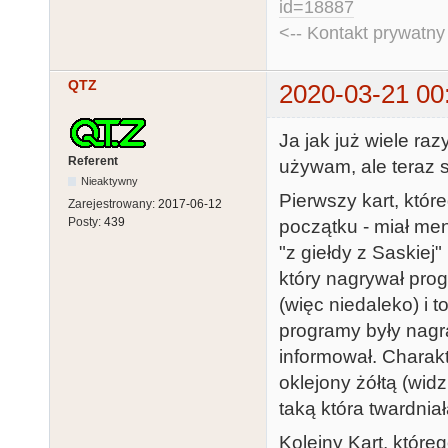
id=18887
<-- Kontakt prywatn
QTZ
2020-03-21 00
Ja jak już wiele ra
Referent
używam, ale teraz 
Nieaktywny
Pierwszy kart, któr
Zarejestrowany:
2017-06-12
Posty:
439
początku - miał men
"z giełdy z Saskiej"
który nagrywał prog
(więc niedaleko) i 
programy były nagr
informował. Charakt
oklejony żółtą (wid
taką która twardni
Kolejny Kart, któr