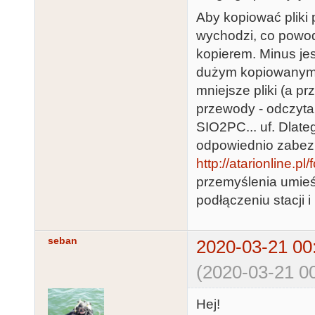
Aby kopiować pliki 
wychodzi, co powod
kopierem. Minus jest
dużym kopiowanym 
mniejsze pliki (a p
przewody - odczyta
SIO2PC... uf. Dlateg
odpowiednio zabezp
http://atarionline.
przemyślenia umieś
podłączeniu stacji 
seban
2020-03-21 00
(2020-03-21 00
Hej!