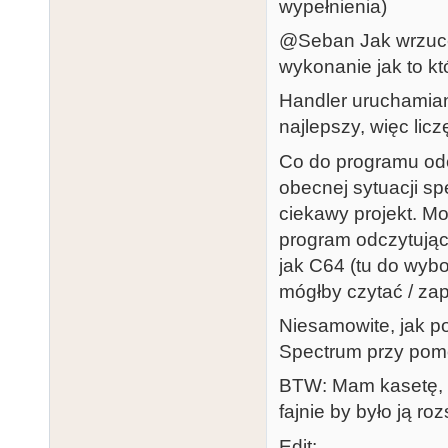
wypełnienia)
@Seban Jak wrzucę 
wykonanie jak to kt
Handler uruchamia
najlepszy, więc licz
Co do programu odc
obecnej sytuacji sp
ciekawy projekt. M
program odczytując
jak C64 (tu do wybo
mógłby czytać / zap
Niesamowite, jak p
Spectrum przy pomo
BTW: Mam kasetę, k
fajnie by było ją roz
Edit: