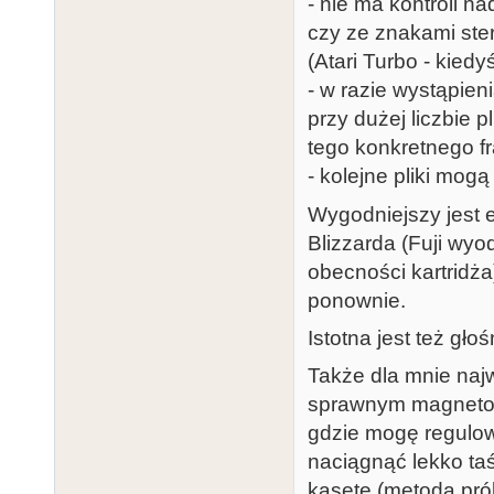
- nie ma kontroli n
czy ze znakami ster
(Atari Turbo - kied
- w razie wystąpien
przy dużej liczbie 
tego konkretnego f
- kolejne pliki mog
Wygodniejszy jest e
Blizzarda (Fuji wyo
obecności kartridża
ponownie.
Istotna jest też gło
Także dla mnie naj
sprawnym magnetofo
gdzie mogę regulow
naciągnąć lekko taś
kasetę (metodą pró