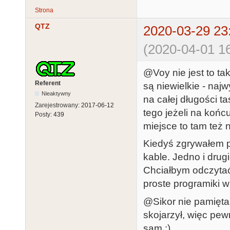
Strona
QTZ
2020-03-29 23
(2020-04-01 16
@Voy nie jest to ta
Referent
są niewielkie - naj
Nieaktywny
na całej długości 
Zarejestrowany:
2017-06-12
tego jeżeli na koń
Posty:
439
miejsce to tam też
Kiedyś zgrywałem p
kable. Jedno i drug
Chciałbym odczytać
proste programiki w 
@Sikor nie pamiętam
skojarzył, więc pew
sam :)