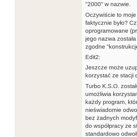
"2000" w nazwie.
Oczywiście to moje 
faktycznie było? C
oprogramowane (prz
jego nazwa została 
zgodne "konstrukcj
Edit2:
Jeszcze może uzupe
korzystać ze stacji 
Turbo K.S.O. zostało
umożliwia korzystan
każdy program, który
nieświadomie odwoł
bez żadnych modyf
do współpracy ze st
standardowo odwołu