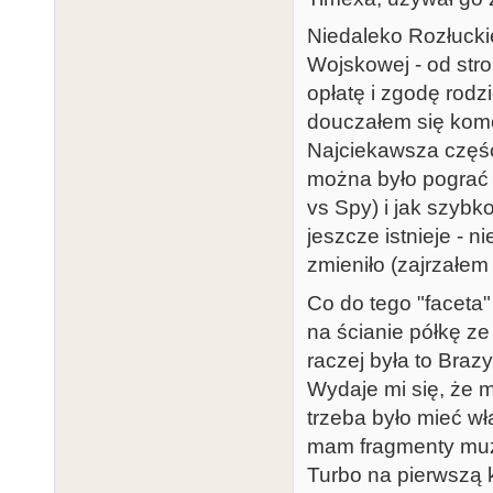
Niedaleko Rozłuckiej
Wojskowej - od str
opłatę i zgodę rod
douczałem się kome
Najciekawsza część
można było pograć 
vs Spy) i jak szybk
jeszcze istnieje - n
zmieniło (zajrzałem 
Co do tego "faceta
na ścianie półkę ze
raczej była to Braz
Wydaje mi się, że m
trzeba było mieć w
mam fragmenty muzyk
Turbo na pierwszą k