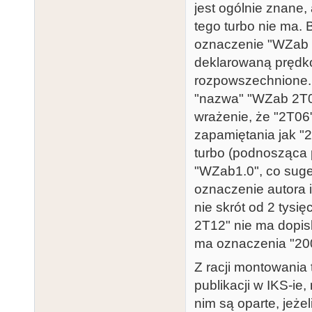
jest ogólnie znane,
tego turbo nie ma. 
oznaczenie "WZab 2T
deklarowaną prędko
rozpowszechnione. 
"nazwa" "WZab 2T06
wrażenie, że "2T06" 
zapamiętania jak "2
turbo (podnosząca 
"WZab1.0", co suge
oznaczenie autora i
nie skrót od 2 tys
2T12" nie ma dopis
ma oznaczenia "20
Z racji montowania 
publikacji w IKS-ie
nim są oparte, jeżel