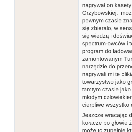
nagrywał on kasety 
Grzybowskiej, możn
pewnym czasie znał
się zbierało, w sen
się wiedzą i dośw
spectrum-owców i to
program do ładowa
zamontowanym Turbo
narzędzie do przen
nagrywali mi te plik
towarzystwo jako g
tamtym czasie jako
młodym człowiekiem 
cierpliwe wszystko 
Jeszcze wracając do
kołacze po głowie 
może to zupełnie kto