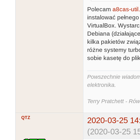
Polecam
a8cas-util
instalować pełnego 
VirtualBox. Wystar
Debiana (działając
kilka pakietów zw
różne systemy turb
sobie kasetę do plik
Powszechnie wiadomo,
elektronika.
Terry Pratchett - Ró
QTZ
2020-03-25 14
(2020-03-25 15