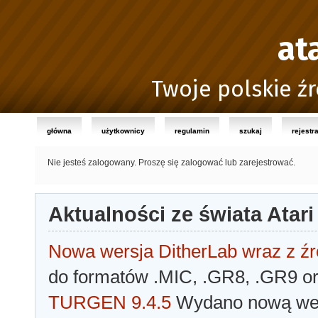
at
Twoje polskie źr
główna
użytkownicy
regulamin
szukaj
rejestr
Nie jesteś zalogowany.
Proszę się zalogować lub zarejestrować.
Aktualności ze świata Atari
Nowa wersja DitherLab wraz z źr
do formatów .MIC, .GR8, .GR9 o
TURGEN 9.4.5
Wydano nową wer