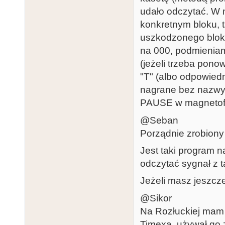
udało odczytać. W m
konkretnym bloku, t
uszkodzonego bloku
na 000, podmieniam
(jeżeli trzeba pono
"T" (albo odpowiedn
nagrane bez nazwy 
PAUSE w magnetofon
@Seban
Porządnie zrobiony 
Jest taki program 
odczytać sygnał z 
Jeżeli masz jeszcze
@Sikor
Na Rozłuckiej mam 
Timexa, używał go 