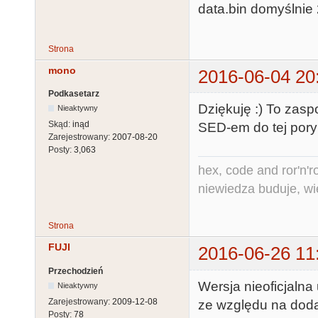
data.bin domyślnie 
Strona
mono
2016-06-04 20
Podkasetarz
Dziękuję :) To zasp
Nieaktywny
Skąd:
inąd
SED-em do tej pory 
Zarejestrowany:
2007-08-20
Posty:
3,063
hex, code and ror'n'ro
niewiedza buduje, wi
Strona
FUJI
2016-06-26 11
Przechodzień
Wersja nieoficjalna
Nieaktywny
Zarejestrowany:
2009-12-08
ze względu na doda
Posty:
78