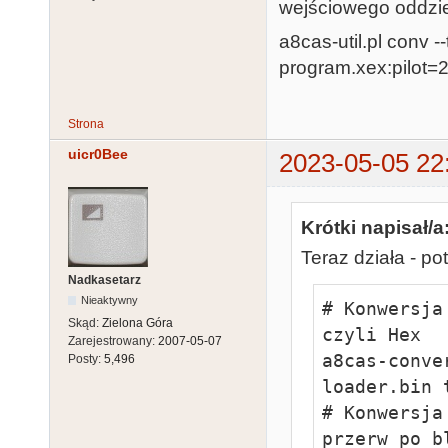
wejściowego oddziel
a8cas-util.pl conv -
program.xex:pilot=
Strona
uicr0Bee
2023-05-05 22
Krótki napisał/a
Teraz działa - po
Nadkasetarz
Nieaktywny
# Konwersja
Skąd:
Zielona Góra
czyli Hex

Zarejestrowany:
2007-05-07
a8cas-conve
Posty:
5,496
loader.bin 
# Konwersja
przerw po b