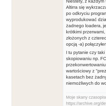
Niestety, z każdym
seconds (0 to 
Altirra się wykrzacz
 -lfn'<name>' Set program name displayed by the 
po odkryciu program
binary loader

wyprodukować dział
 -lfc'<name>' Set company name displayed by the 
żadnego loadera, je
binary loader

krótkimi przerwami,
 -lfbg:<n>    Set loader background (0-255)

złożonych z cztere
 -lfsilent    Silent I/O

opcją -a) połączyłem
Options for t
 -bi<n>      BASIC initializer. n=0 LAUNCHBAS 
I tu pytanie czy taki
(default), n=1
skopiowaniu np. FC
Options for t
przekonwertowaniu 
 -long       Long (3000 ms) IRGs

wartościowy z "pre
 -et<n>      Trick with last record:

kasetach bez żadny
             n=0 None (default), n=1 Data in EOF 
niemożliwych do wc
record, n=2 L
Moje skany czasopism
https://archive.org/d