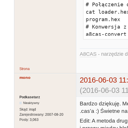
# Połączenie o
cat loader.he
program.hex

# Konwersja z
a8cas-convert
A8CAS
- narzędzie d
Strona
mono
2016-06-03 11
(2016-06-03 11
Podkasetarz
Bardzo dziękuję. M
Nieaktywny
Skąd:
inąd
.cas'a :) Świetne na
Zarejestrowany:
2007-08-20
Edit: A metoda drug
Posty:
3,063