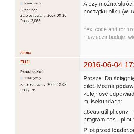
A czy można skrócić
Nieaktywny
Skąd:
inąd
początku pliku (w T
Zarejestrowany:
2007-08-20
Posty:
3,063
hex, code and ror'n'ro
niewiedza buduje, wi
Strona
FUJI
2016-06-04 17
Przechodzień
Proszę. Do ściągnię
Nieaktywny
Zarejestrowany:
2009-12-08
pilot. Można podawa
Posty:
78
kolejność odpowiad
milisekundach:
a8cas-util.pl conv -
program.cas --pilot 
Pilot przed loader.