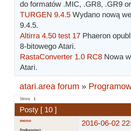
do formatów .MIC, .GR8, .GR9 o
TURGEN 9.4.5
Wydano nową wer
9.4.5.
Altirra 4.50 test 17
Phaeron opubli
8-bitowego Atari.
RastaConverter 1.0 RC8
Nowa wer
Atari.
atari.area forum
»
Programowa
Strony
1
Posty [ 10 ]
mono
2016-06-02 22
Podkasetarz