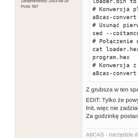
loader.bin to
Zarejestrowany:
2003-08-19
Posty:
587
# Konwersja p
a8cas-convert
# Usunąć pier
sed --cośtamco
# Połączenie o
cat loader.he
program.hex

# Konwersja z
a8cas-convert
Z grubsza w ten sp
EDIT: Tylko że pow
Init, więc nie zadzia
Za godzinkę postar
A8CAS
- narzędzie d