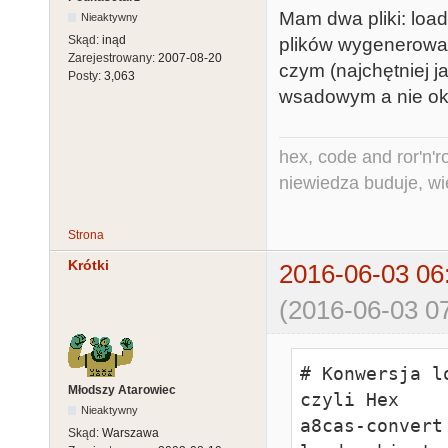
Mam dwa pliki: load
Nieaktywny
Skąd:
inąd
plików wygenerować 
Zarejestrowany:
2007-08-20
czym (najchętniej 
Posty:
3,063
wsadowym a nie ok
hex, code and ror'n'ro
niewiedza buduje, wi
Strona
Krótki
2016-06-03 06
(2016-06-03 07
# Konwersja l
Młodszy Atarowiec
czyli Hex

Nieaktywny
a8cas-convert
Skąd:
Warszawa