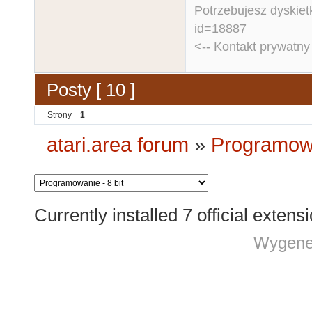
Potrzebujesz dyskiet
id=18887
<-- Kontakt prywatn
Posty [ 10 ]
Strony
1
atari.area forum
»
Programowa
Currently installed
7 official extens
Wygene