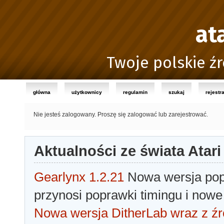
at
Twoje polskie źr
główna
użytkownicy
regulamin
szukaj
rejestr
Nie jesteś zalogowany.
Proszę się zalogować lub zarejestrować.
Aktualności ze świata Atari
Gearlynx 1.2.21
Nowa wersja popu
przynosi poprawki timingu i nowe
Nowa wersja DitherLab wraz z źr