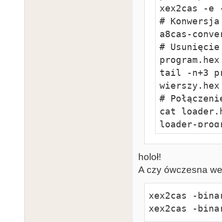
xex2cas -e 
# Konwersja
a8cas-conve
# Usunięcie
program.hex

tail -n+3 p
wierszy.hex

# Połączeni
cat loader.
loader-progr
# Konwersja
a8cas-conve
holoł!
program.cas
A czy ówczesna wers
xex2cas -bina
xex2cas -bina