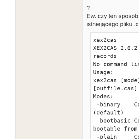
?
Ew. czy ten sposób
istniejącego pliku .
xex2cas

XEX2CAS 2.6.2
records

No command li
Usage:

xex2cas [mode
[outfile.cas]

Modes:

 -binary    Conversion of Atari DOS 2 binary file 
(default)

 -bootbasic Conversion of Atari BASIC file to a form 
bootable from 
 -plain     Conversion of a plain file
