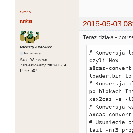
Strona
Krótki
2016-06-03 08
Teraz działa - potr
Młodszy Atarowiec
# Konwersja l
Nieaktywny
czyli Hex

Skąd:
Warszawa
Zarejestrowany:
2003-08-19
a8cas-convert
Posty:
587
loader.bin to
# Konwersja p
po blokach In
xex2cas -e -l
# Konwersja w
a8cas-convert
# Usunięcie p
tail -n+3 pro