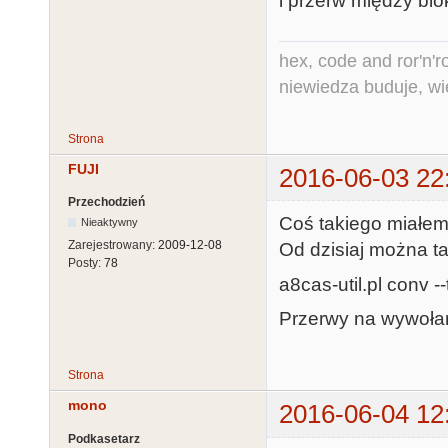
i przerw między blo
hex, code and ror'n'ro
niewiedza buduje, wi
Strona
FUJI
2016-06-03 22
Przechodzień
Coś takiego miałem
Nieaktywny
Zarejestrowany:
2009-12-08
Od dzisiaj można ta
Posty:
78
a8cas-util.pl conv 
Przerwy na wywołani
Strona
mono
2016-06-04 12
Podkasetarz