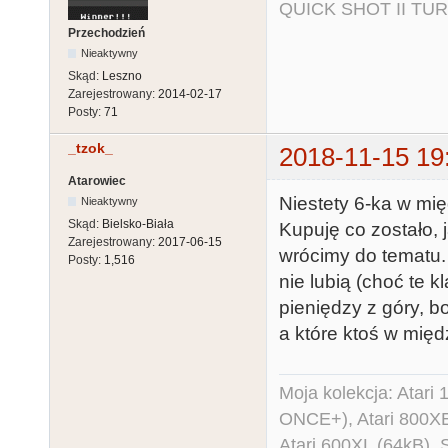
QUICK SHOT II TUR
Przechodzień
Nieaktywny
Skąd:
Leszno
Zarejestrowany:
2014-02-17
Posty:
71
_tzok_
2018-11-15 19
Atarowiec
Niestety 6-ka w mię
Nieaktywny
Skąd:
Bielsko-Biała
Kupuję co zostało, j
Zarejestrowany:
2017-06-15
wrócimy do tematu. 
Posty:
1,516
nie lubią (choć te 
pieniędzy z góry, bo
a które ktoś w międ
Moja kolekcja: Atar
ONCE+), Atari 800X
Atari 600XL (64kB)