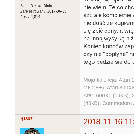
Skąd:
Bielsko-Biała
nie wiem. Te co chc
Zarejestrowany:
2017-06-15
szt. ale kompletnie
Posty:
1,516
nie dość że kupiłem 
się zbić ceny, a wr
na inną wysyłkę niż 
Koniec końców zapł
czy nie "popłynę" na
tego będzie się do
Moja kolekcja: Atar
ONCE+), Atari 800X
Atari 600XL (64kB)
(48kB), Commodore
rj1307
2018-11-16 11