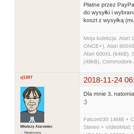
Płatne przez PayPa
do wysyłki i wybra
koszt z wysyłką (mu
Moja kolekcja: Atar
ONCE+), Atari 800X
Atari 600XL (64kB)
(48kB), Commodore
rj1307
2018-11-24 06
Dla mnie 3, natomia
;)
Falcon030 14MB + C
Stereo + VideoMod; 
Młodszy Atarowiec
Nieaktywny