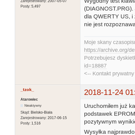
Wygodny test klawi
Zarejestrowany:
2007-05-07
Posty:
5,497
(DIAGNOST.PRG). J
dla QWERTY US, i z
nie jest rozpoznaw
Moje skany czasopism
https://archive.org/d
Potrzebujesz dyskiet
id=18887
<-- Kontakt prywatn
_tzok_
2018-11-24 01
Atarowiec
Uruchomiłem już kar
Nieaktywny
Skąd:
Bielsko-Biała
podstawek EPROMów
Zarejestrowany:
2017-06-15
pozytywnym wyniki
Posty:
1,516
Wysyłka najprawdop