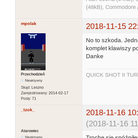
(48kB), Commodore
mpolak
2018-11-15 22
No to szkoda. Jed
komplet klawiszy p
Danke
QUICK SHOT II TUR
Przechodzień
Nieaktywny
Skąd:
Leszno
Zarejestrowany:
2014-02-17
Posty:
71
_tzok_
2018-11-16 10
(2018-11-16 11
Atarowiec
Trochę się spóźniłe
Nieaktywny