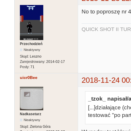
No to poproszę nr 4
QUICK SHOT II TUR
Przechodzień
Nieaktywny
Skąd:
Leszno
Zarejestrowany:
2014-02-17
Posty:
71
uicr0Bee
2018-11-24 00
_tzok_ napisał/a
[...]działające (
Nadkasetarz
testować "po par
Nieaktywny
Skąd:
Zielona Góra