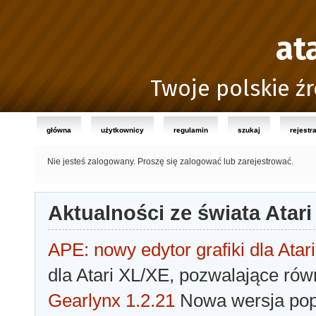
at
Twoje polskie źr
główna
użytkownicy
regulamin
szukaj
rejestr
Nie jesteś zalogowany.
Proszę się zalogować lub zarejestrować.
Aktualności ze świata Atari
APE: nowy edytor grafiki dla Atari
dla Atari XL/XE, pozwalające rów
Gearlynx 1.2.21
Nowa wersja popu