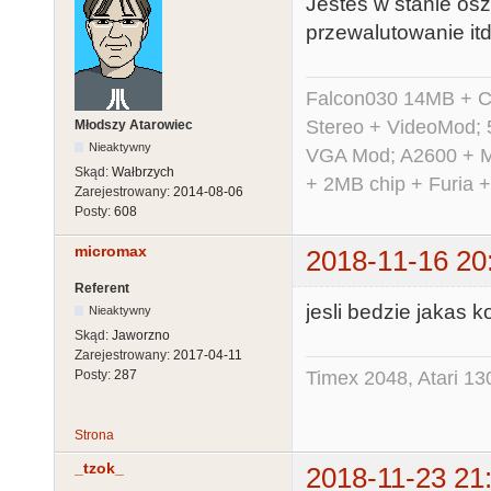
Jesteś w stanie os
przewalutowanie itd
Falcon030 14MB + C
Stereo + VideoMod; 
Młodszy Atarowiec
Nieaktywny
VGA Mod; A2600 + M
Skąd:
Wałbrzych
+ 2MB chip + Furia 
Zarejestrowany:
2014-08-06
Posty:
608
micromax
2018-11-16 20
Referent
jesli bedzie jakas
Nieaktywny
Skąd:
Jaworzno
Zarejestrowany:
2017-04-11
Timex 2048, Atari 13
Posty:
287
Strona
_tzok_
2018-11-23 21