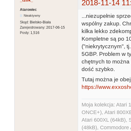
_tzok_
2018-11-14 11
Atarowiec
...niezupełnie sprz
Nieaktywny
Skąd:
Bielsko-Biała
wspólny zakup. Chri
Zarejestrowany:
2017-06-15
kilka lekko zdekom
Posty:
1,516
Kompletne są po 1
("niekrytycznym", t
5GBP. Problem w ty
chętnych to można b
dość szybko.
Tutaj można je obe
https://www.exxosh
Moja kolekcja: Atar
ONCE+), Atari 800X
Atari 600XL (64kB)
(48kB), Commodore