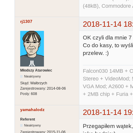
(48kB), Commodore
rj1307
2018-11-14 18
OK czyli dla mnie 7 
Co do kasy, to wyśl
przelew. :)
Falcon030 14MB + C
Młodszy Atarowiec
Nieaktywny
Stereo + VideoMod; 
Skąd:
Wałbrzych
VGA Mod; A2600 + M
Zarejestrowany:
2014-08-06
+ 2MB chip + Furia 
Posty:
608
yamahalodz
2018-11-14 19
Referent
Przegapiłem wątek, j
Nieaktywny
Zarejestrowany:
2015-11-06