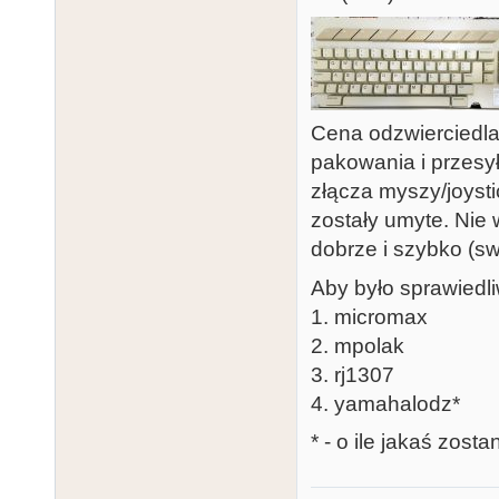
Cena odzwierciedla 
pakowania i przesył
złącza myszy/joysti
zostały umyte. Nie 
dobrze i szybko (sw
Aby było sprawiedl
1. micromax
2. mpolak
3. rj1307
4. yamahalodz*
* - o ile jakaś zos