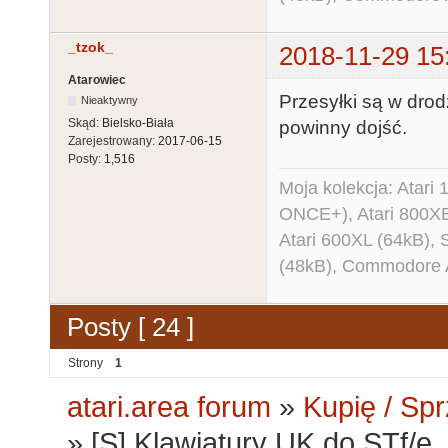
_tzok_
2018-11-29 15
Atarowiec
Przesyłki są w drod
Nieaktywny
Skąd:
Bielsko-Biała
powinny dojść.
Zarejestrowany:
2017-06-15
Posty:
1,516
Moja kolekcja: Atar
ONCE+), Atari 800X
Atari 600XL (64kB)
(48kB), Commodore
Posty [ 24 ]
Strony
1
atari.area forum
»
Kupię / Sp
»
[S] Klawiatury UK do STf/e