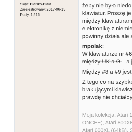
Skąd:
Bielsko-Biała
żeby nie było niedo
Zarejestrowany:
2017-06-15
klawiatur. Proszę j
Posty:
1,516
między klawiaturami
elektronikę z niemi
powinny działa ale 
mpolak
:
W klawiaturze nr #6 
między UK a G.
...a
Między #8 a #9 jest.
Z tego co na szybko
brakującymi klawisz
prawdę nie chciałby
Moja kolekcja: Atar
ONCE+), Atari 800X
Atari 600XL (64kB)