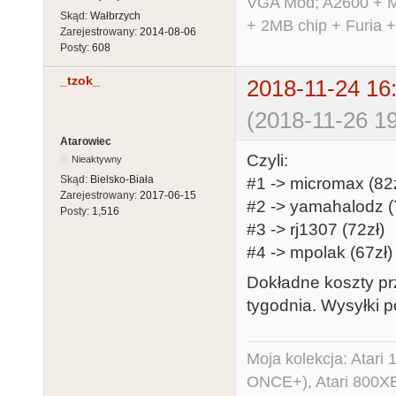
VGA Mod; A2600 + M
Skąd:
Wałbrzych
+ 2MB chip + Furia 
Zarejestrowany:
2014-08-06
Posty:
608
_tzok_
2018-11-24 16
(2018-11-26 19
Atarowiec
Czyli:
Nieaktywny
Skąd:
Bielsko-Biała
#1 -> micromax (82z
Zarejestrowany:
2017-06-15
#2 -> yamahalodz (
Posty:
1,516
#3 -> rj1307 (72zł)
#4 -> mpolak (67zł)
Dokładne koszty pr
tygodnia. Wysyłki p
Moja kolekcja: Atar
ONCE+), Atari 800X