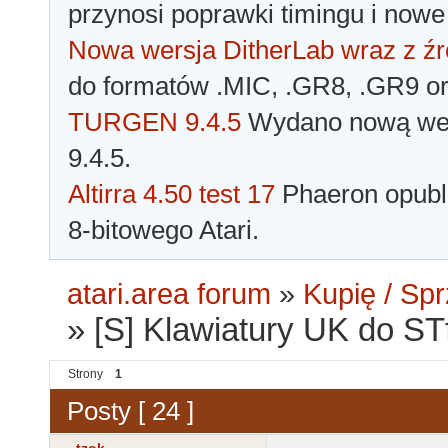
przynosi poprawki timingu i nowe
Nowa wersja DitherLab wraz z źr
do formatów .MIC, .GR8, .GR9 o
TURGEN 9.4.5
Wydano nową wer
9.4.5.
Altirra 4.50 test 17
Phaeron opubli
8-bitowego Atari.
atari.area forum
»
Kupię / Sp
»
[S] Klawiatury UK do ST
Strony
1
Posty [ 24 ]