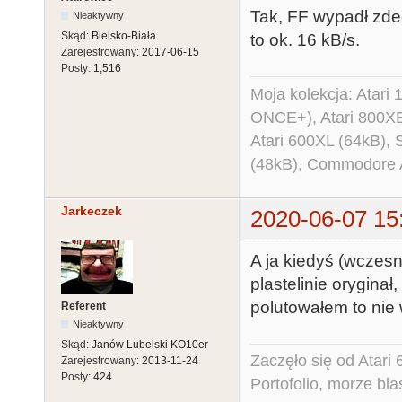
Tak, FF wypadł zdec
Nieaktywny
Skąd:
Bielsko-Biała
to ok. 16 kB/s.
Zarejestrowany:
2017-06-15
Posty:
1,516
Moja kolekcja: Atar
ONCE+), Atari 800X
Atari 600XL (64kB)
(48kB), Commodore
Jarkeczek
2020-06-07 15
A ja kiedyś (wczesn
plastelinie oryginał
polutowałem to nie w
Referent
Nieaktywny
Skąd:
Janów Lubelski KO10er
Zaczęło się od Atar
Zarejestrowany:
2013-11-24
Posty:
424
Portofolio, morze bl