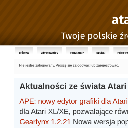
at
Twoje polskie źr
główna
użytkownicy
regulamin
szukaj
rejestr
Nie jesteś zalogowany.
Proszę się zalogować lub zarejestrować.
Aktualności ze świata Atari
APE: nowy edytor grafiki dla Atari
dla Atari XL/XE, pozwalające rów
Gearlynx 1.2.21
Nowa wersja popu