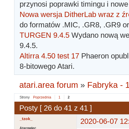
przynosi poprawki timingu i nowe
Nowa wersja DitherLab wraz z źr
do formatów .MIC, .GR8, .GR9 o
TURGEN 9.4.5
Wydano nową wer
9.4.5.
Altirra 4.50 test 17
Phaeron opubli
8-bitowego Atari.
atari.area forum
»
Fabryka - 1
Strony
Poprzednia
1
2
Posty [ 26 do 41 z 41 ]
_tzok_
2020-06-07 12
Atarowiec