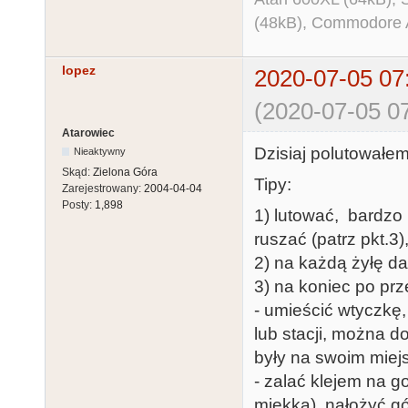
(48kB), Commodore
lopez
2020-07-05 07
(2020-07-05 07
Atarowiec
Dzisiaj polutowałem 
Nieaktywny
Skąd:
Zielona Góra
Tipy:
Zarejestrowany:
2004-04-04
Posty:
1,898
1) lutować, bardzo 
ruszać (patrz pkt.3)
2) na każdą żyłę da
3) na koniec po prz
- umieścić wtyczkę
lub stacji, można d
były na swoim miej
- zalać klejem na 
miękka), nałożyć g