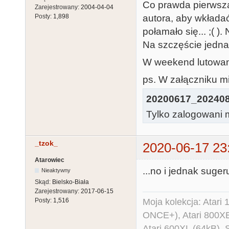
Co prawda pierwsza
Zarejestrowany:
2004-04-04
autora, aby wkładać
Posty:
1,898
połamało się... ;( ). 
Na szczęście jedna 
W weekend lutowan
ps. W załączniku mi
20200617_202408
Tylko zalogowani m
_tzok_
2020-06-17 23
Atarowiec
...no i jednak suger
Nieaktywny
Skąd:
Bielsko-Biała
Zarejestrowany:
2017-06-15
Moja kolekcja: Atar
Posty:
1,516
ONCE+), Atari 800X
Atari 600XL (64kB)