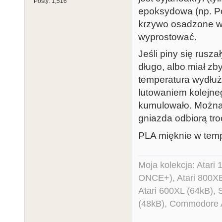
Posty:
1,516
epoksydowa (np. Pox
krzywo osadzone w p
wyprostować.
Jeśli piny się rusza
długo, albo miał z
temperatura wydłuż
lutowaniem kolejneg
kumulowało. Można 
gniazda odbiorą tro
PLA mięknie w temp
Moja kolekcja: Atar
ONCE+), Atari 800X
Atari 600XL (64kB)
(48kB), Commodore