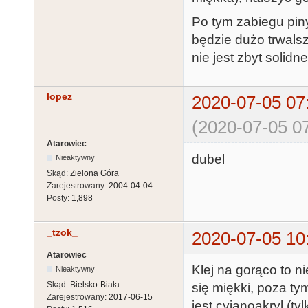
Po tym zabiegu piny
będzie dużo trwalsz
nie jest zbyt solidne
lopez
2020-07-05 07
(2020-07-05 07
Atarowiec
dubel
Nieaktywny
Skąd:
Zielona Góra
Zarejestrowany:
2004-04-04
Posty:
1,898
_tzok_
2020-07-05 10
Atarowiec
Klej na gorąco to ni
Nieaktywny
Skąd:
Bielsko-Biała
się miękki, poza t
Zarejestrowany:
2017-06-15
jest cyjanoakryl (ty