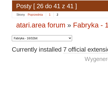
Posty [ 26 do 41 z 41 ]
Strony
Poprzednia
1
2
atari.area forum
»
Fabryka - 1
Currently installed
7 official extens
Wygenero