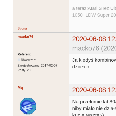
a teraz:Atari STez 
1050+LDW Super 2
Strona
macko76
2020-06-08 12
macko76 (2020
Referent
Ja kiedyś kombinow
Nieaktywny
Zarejestrowany:
2017-02-07
działalo.
Posty:
206
Mq
2020-06-08 12
Na przełomie lat 80
niby miało nie dział
kupie resztę:-)