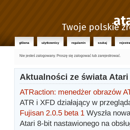
at
Twoje polskie źr
główna
użytkownicy
regulamin
szukaj
rejestr
Nie jesteś zalogowany.
Proszę się zalogować lub zarejestrować.
Aktualności ze świata Atari
ATRaction: menedżer obrazów 
ATR i XFD działający w przegląda
Fujisan 2.0.5 beta 1
Wyszła nowa 
Atari 8-bit nastawionego na obsłu