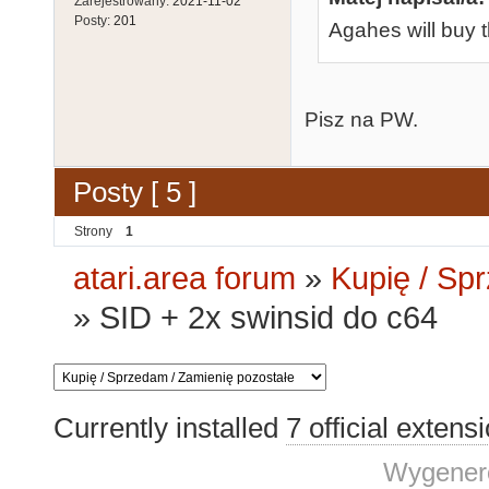
Zarejestrowany:
2021-11-02
Posty:
201
Agahes will buy t
Pisz na PW.
Posty [ 5 ]
Strony
1
atari.area forum
»
Kupię / Sp
»
SID + 2x swinsid do c64
Currently installed
7 official extens
Wygenero