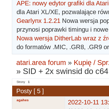
APE: nowy edytor grafiki dla Atari
dla Atari XL/XE, pozwalające rów
Gearlynx 1.2.21
Nowa wersja popu
przynosi poprawki timingu i nowe
Nowa wersja DitherLab wraz z źr
do formatów .MIC, .GR8, .GR9 o
atari.area forum
»
Kupię / Sp
»
SID + 2x swinsid do c64
Strony
1
Posty [ 5 ]
agahes
2022-10-11 13