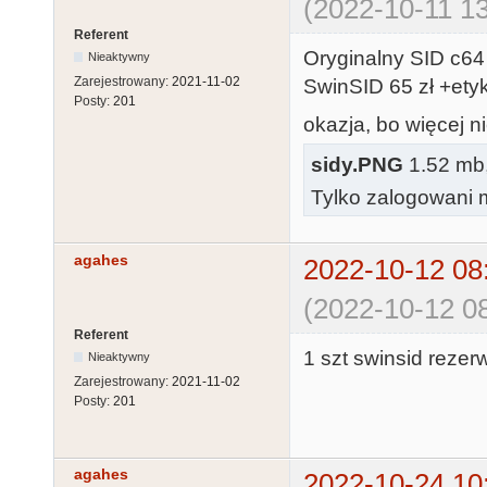
(2022-10-11 13
Referent
Oryginalny SID c64
Nieaktywny
Zarejestrowany:
2021-11-02
SwinSID 65 zł +etyk
Posty:
201
okazja, bo więcej n
sidy.PNG
1.52 mb, 
Tylko zalogowani m
agahes
2022-10-12 08
(2022-10-12 08
Referent
1 szt swinsid rezer
Nieaktywny
Zarejestrowany:
2021-11-02
Posty:
201
agahes
2022-10-24 10