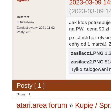
agahes
2023-03-09 14
(2023-03-09 14
Referent
Jak ktoś potrzebuje
Nieaktywny
Zarejestrowany:
2021-11-02
na PW. cena 90 zł +
Posty:
201
p.s. Jeśli bez etyki
ceny od 1 marca). 
zasilacz1.PNG
1.3
zasilacz2.PNG
518
Tylko zalogowani m
Posty [ 1 ]
Strony
1
atari.area forum
»
Kupię / Sp