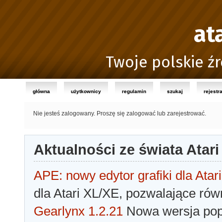
at
Twoje polskie źr
główna
użytkownicy
regulamin
szukaj
rejestr
Nie jesteś zalogowany.
Proszę się zalogować lub zarejestrować.
Aktualności ze świata Atari
APE: nowy edytor grafiki dla Atari
dla Atari XL/XE, pozwalające rów
Gearlynx 1.2.21
Nowa wersja popu