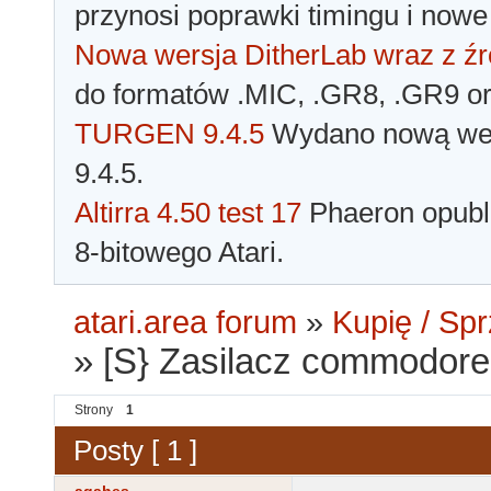
przynosi poprawki timingu i nowe
Nowa wersja DitherLab wraz z źr
do formatów .MIC, .GR8, .GR9 o
TURGEN 9.4.5
Wydano nową wer
9.4.5.
Altirra 4.50 test 17
Phaeron opubli
8-bitowego Atari.
atari.area forum
»
Kupię / Sp
»
[S} Zasilacz commodore
Strony
1
Posty [ 1 ]