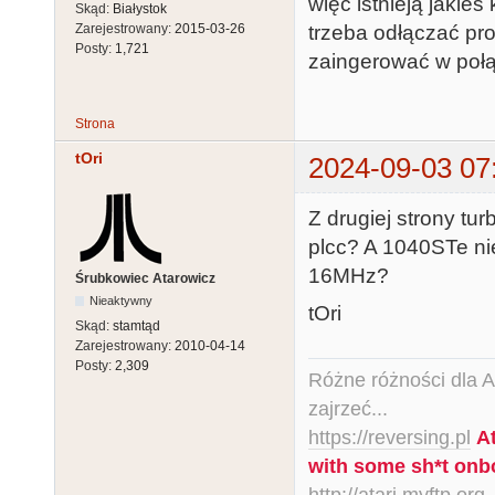
więc istnieją jakieś
Skąd:
Białystok
Zarejestrowany:
2015-03-26
trzeba odłączać pro
Posty:
1,721
zaingerować w połą
Strona
tOri
2024-09-03 07
Z drugiej strony tu
plcc? A 1040STe ni
16MHz?
Śrubkowiec Atarowicz
Nieaktywny
tOri
Skąd:
stamtąd
Zarejestrowany:
2010-04-14
Posty:
2,309
Różne różności dla Ata
zajrzeć...
https://reversing.pl
A
with some sh*t onb