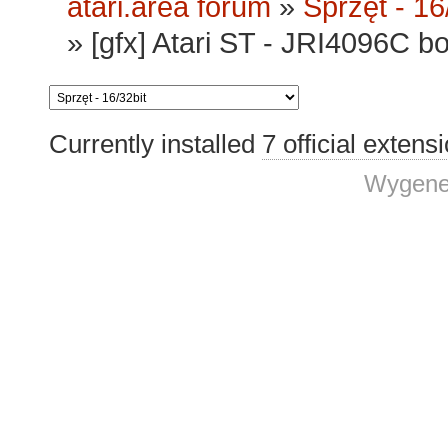
atari.area forum
»
Sprzęt - 16
»
[gfx] Atari ST - JRI4096C b
Currently installed
7 official extens
Wygene