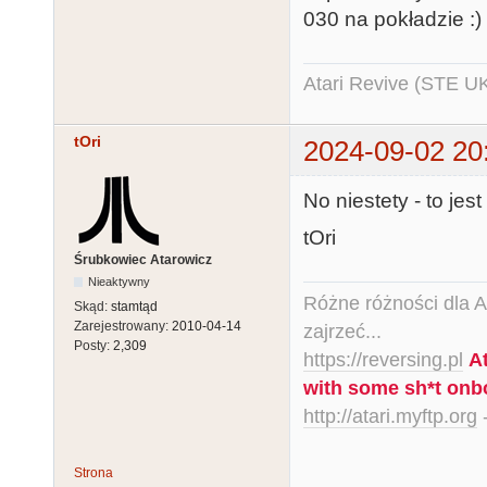
030 na pokładzie :)
Atari Revive (STE U
tOri
2024-09-02 20
No niestety - to jest
tOri
Śrubkowiec Atarowicz
Nieaktywny
Różne różności dla Ata
Skąd:
stamtąd
Zarejestrowany:
2010-04-14
zajrzeć...
Posty:
2,309
https://reversing.pl
A
with some sh*t onb
http://atari.myftp.org
-
Strona