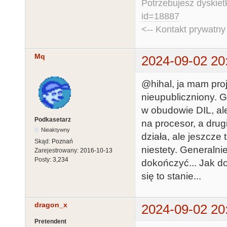
Potrzebujesz dyskiet
id=18887
<-- Kontakt prywatn
Mq
2024-09-02 20
@hihal, ja mam proj
nieupubliczniony. 
w obudowie DIL, al
Podkasetarz
na procesor, a drug
Nieaktywny
działa, ale jeszcze
Skąd:
Poznań
niestety. Generalni
Zarejestrowany:
2016-10-13
Posty:
3,234
dokończyć... Jak d
się to stanie...
dragon_x
2024-09-02 20
Pretendent