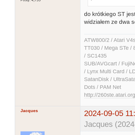
do krótkiego ST je
widziałem ze dwa s
ATW800/2 / Atari V4sa 
TT030 / Mega STe / 
/ SC1435
SUB/AVGcart / FujiN
/ Lynx Multi Card /
SatanDisk / UltraSat
Dots / PAM Net
http://260ste.atari.or
Jacques
2024-09-05 11
Jacques (2024