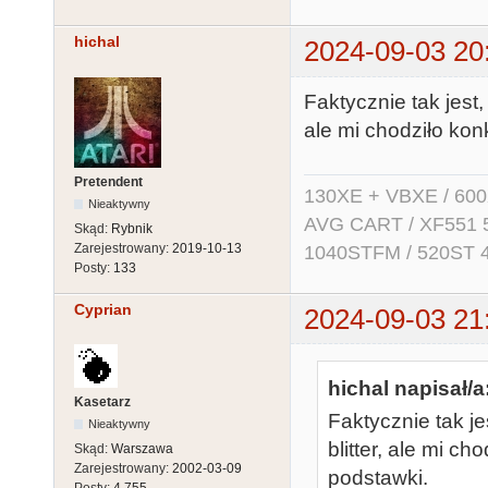
hichal
2024-09-03 20
Faktycznie tak jest
ale mi chodziło kon
Pretendent
130XE + VBXE / 600
Nieaktywny
AVG CART / XF551 5.2
Skąd:
Rybnik
Zarejestrowany:
2019-10-13
1040STFM / 520ST 
Posty:
133
Cyprian
2024-09-03 21
hichal napisał/a
Kasetarz
Faktycznie tak j
Nieaktywny
blitter, ale mi c
Skąd:
Warszawa
Zarejestrowany:
2002-03-09
podstawki.
Posty:
4,755