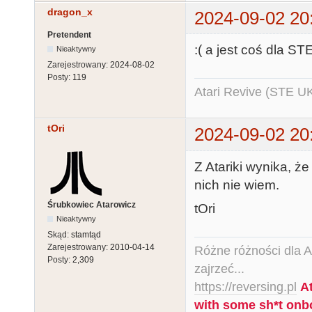
dragon_x
2024-09-02 20
Pretendent
:( a jest coś dla ST
Nieaktywny
Zarejestrowany:
2024-08-02
Posty:
119
Atari Revive (STE U
tOri
2024-09-02 20
Z Atariki wynika, że
nich nie wiem.
Śrubkowiec Atarowicz
tOri
Nieaktywny
Skąd:
stamtąd
Zarejestrowany:
2010-04-14
Różne różności dla Ata
Posty:
2,309
zajrzeć...
https://reversing.pl
A
with some sh*t onb