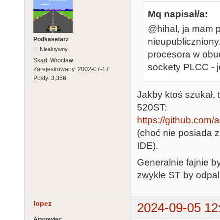
Mq napisał/a:
@hihal, ja mam p
Podkasetarz
nieupubliczniony
Nieaktywny
procesora w obud
Skąd:
Wrocław
sockety PLCC - je
Zarejestrowany:
2002-07-17
Posty:
3,356
Jakby ktoś szukał, t
520ST:
https://github.com/
(choć nie posiada z
IDE).
Generalnie fajnie 
zwykłe ST by odpala
lopez
2024-09-05 12
Atarowiec