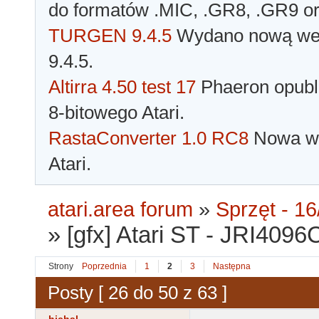
do formatów .MIC, .GR8, .GR9 o
TURGEN 9.4.5
Wydano nową wer
9.4.5.
Altirra 4.50 test 17
Phaeron opubli
8-bitowego Atari.
RastaConverter 1.0 RC8
Nowa wer
Atari.
atari.area forum
»
Sprzęt - 16
»
[gfx] Atari ST - JRI4096
Strony
Poprzednia
1
2
3
Następna
Posty [ 26 do 50 z 63 ]