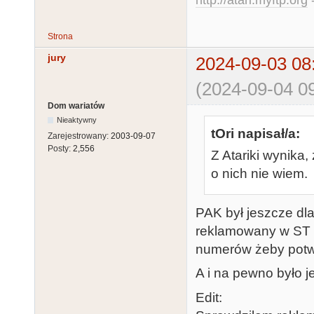
http://atari.myftp.org
-
Strona
jury
2024-09-03 08
(2024-09-04 09
Dom wariatów
Nieaktywny
tOri napisał/a:
Zarejestrowany:
2003-09-07
Posty:
2,556
Z Atariki wynika,
o nich nie wiem.
PAK był jeszcze dl
reklamowany w ST F
numerów żeby potwi
A i na pewno było j
Edit: