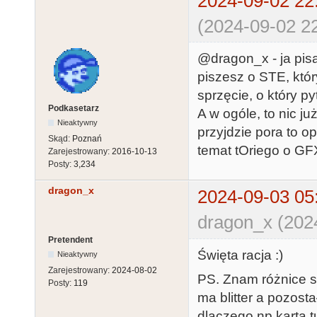
2024-09-02 22
(2024-09-02 22
@dragon_x - ja pisa
piszesz o STE, któr
sprzęcie, o który py
Podkasetarz
A w ogóle, to nic ju
Nieaktywny
przyjdzie pora to o
Skąd:
Poznań
temat tOriego o GFX
Zarejestrowany:
2016-10-13
Posty:
3,234
dragon_x
2024-09-03 05
dragon_x (202
Pretendent
Święta racja :)
Nieaktywny
Zarejestrowany:
2024-08-02
PS. Znam różnice 
Posty:
119
ma blitter a pozosta
dlaczego np karta