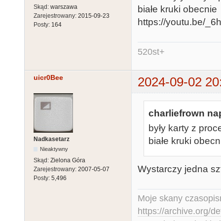
Skąd:
warszawa
białe kruki obecnie
Zarejestrowany:
2015-09-23
https://youtu.be/
Posty:
164
520st+
uicr0Bee
2024-09-02 20
charliefrown nap
były karty z proc
Nadkasetarz
białe kruki obecn
Nieaktywny
Skąd:
Zielona Góra
Wystarczy jedna sztu
Zarejestrowany:
2007-05-07
Posty:
5,496
Moje skany czasopism
https://archive.org/d