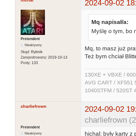
hichal
2024-09-02 18
Mq napisał/a:
Myślę o tym, bo 
Pretendent
Nieaktywny
Mq, to masz już pra
Skąd:
Rybnik
Też bym chciał Blitt
Zarejestrowany:
2019-10-13
Posty:
133
130XE + VBXE / 600
AVG CART / XF551 5.2
1040STFM / 520ST 
charliefrown
2024-09-02 19
charliefrown (
Pretendent
hichal: były karty 
Nieaktywny