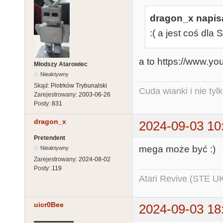
dragon_x napisa
:( a jest coś dla
a to https://www.
Młodszy Atarowiec
Nieaktywny
Skąd:
Piotrków Trybunalski
Cuda wianki i nie tyl
Zarejestrowany:
2003-06-26
Posty:
831
dragon_x
2024-09-03 10
Pretendent
mega może być :)
Nieaktywny
Zarejestrowany:
2024-08-02
Posty:
119
Atari Revive (STE U
uicr0Bee
2024-09-03 18