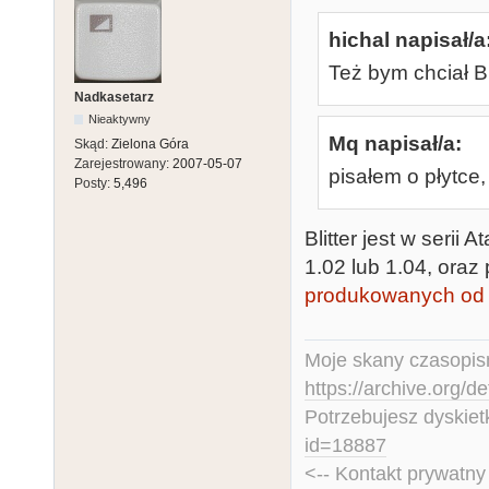
hichal napisał/a
Też bym chciał Bl
Nadkasetarz
Nieaktywny
Mq napisał/a:
Skąd:
Zielona Góra
Zarejestrowany:
2007-05-07
pisałem o płytce,
Posty:
5,496
Blitter jest w serii
1.02 lub 1.04, ora
produkowanych od
Moje skany czasopism
https://archive.org/d
Potrzebujesz dyskiet
id=18887
<-- Kontakt prywatn