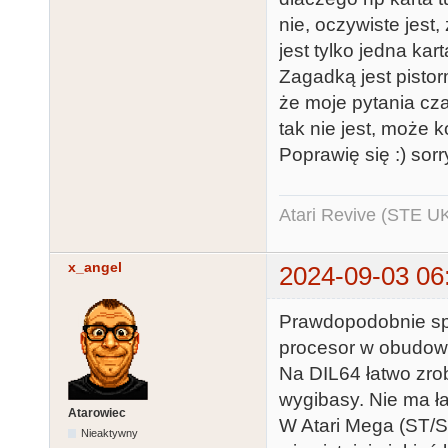
nie, oczywiste jest
jest tylko jedna kar
Zagadką jest pistor
że moje pytania cz
tak nie jest, może 
Poprawię się :) sorr
Atari Revive (STE U
x_angel
2024-09-03 06
Prawdopodobnie spr
procesor w obudow
Na DIL64 łatwo zro
wygibasy. Nie ma ł
Atarowiec
W Atari Mega (ST/STe
Nieaktywny