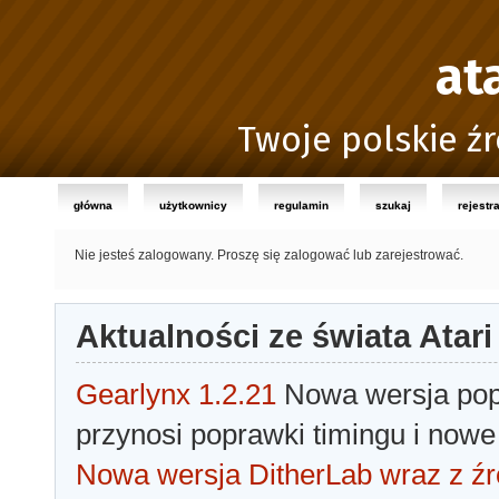
at
Twoje polskie źr
główna
użytkownicy
regulamin
szukaj
rejestr
Nie jesteś zalogowany.
Proszę się zalogować lub zarejestrować.
Aktualności ze świata Atari
Gearlynx 1.2.21
Nowa wersja popu
przynosi poprawki timingu i nowe
Nowa wersja DitherLab wraz z źr