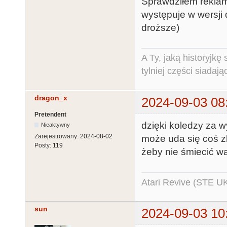
Sprawdziłem reklam
występuje w wersji 
droższe)
A Ty, jaką historyjk
tylniej części siadają
dragon_x
2024-09-03 08
Pretendent
dzięki koledzy za w
Nieaktywny
Zarejestrowany:
2024-08-02
może uda się coś z
Posty:
119
żeby nie śmiecić wą
Atari Revive (STE U
sun
2024-09-03 10