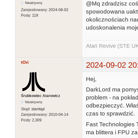
@Mq zdradzisz coś 
Nieaktywny
Zarejestrowany:
2024-08-02
spowodowana uakty
Posty:
119
okolicznościach nad
udoskonalenia moj
Atari Revive (STE U
tOri
2024-09-02 20
Hej,
DarkLord ma pomysł 
Śrubkowiec Atarowicz
problem - na pokła
Nieaktywny
odbezpieczyć. Właśn
Skąd:
stamtąd
czas to sprawdzić.
Zarejestrowany:
2010-04-14
Posty:
2,309
Fast Technologies T
ma blittera i FPU z