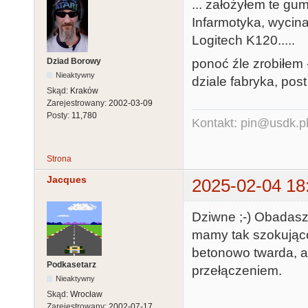
... założyłem te gum
Infarmotyka, wycin
Logitech K120.....
Dziad Borowy
ponoć źle zrobiłem 
Nieaktywny
dziale fabryka, post
Skąd:
Kraków
Zarejestrowany:
2002-03-09
Posty:
11,780
Kontakt: pin@usdk.p
Strona
Jacques
2025-02-04 18
Dziwne ;-) Obadasz
mamy tak szokując
betonowo twarda, a
Podkasetarz
przełączeniem.
Nieaktywny
Skąd:
Wrocław
Zarejestrowany:
2002-07-17