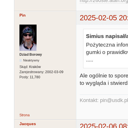
http://260ste.atari.or
Pin
2025-02-05 20
Simius napisał/
Pożyteczna info
gumki o prawidł
Dziad Borowy
.....
Nieaktywny
Skąd:
Kraków
Zarejestrowany:
2002-03-09
Ale ogólnie to spor
Posty:
11,780
to wygląda i stwierd
Kontakt: pin@usdk.p
Strona
Jacques
2025-02-06 08