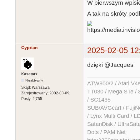
W pierwszym wpisie j
A tak na skróty pod
Cyprian
2025-02-05 12
dzięki @Jacques
Kasetarz
Nieaktywny
ATW800/2 / Atari V4sa 
Skąd:
Warszawa
TT030 / Mega STe / 
Zarejestrowany:
2002-03-09
/ SC1435
Posty:
4,755
SUB/AVGcart / FujiN
/ Lynx Multi Card /
SatanDisk / UltraSat
Dots / PAM Net