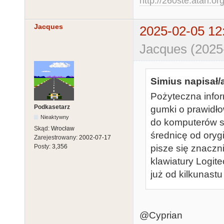
http://260ste.atari.or
Jacques
2025-02-05 12
Jacques (2025
Simius napisał/
Pożyteczna info
Podkasetarz
gumki o prawidł
Nieaktywny
do komputerów se
Skąd:
Wrocław
średnicę od oryg
Zarejestrowany:
2002-07-17
Posty:
3,356
pisze się znaczni
klawiatury Logite
już od kilkunastu 
@Cyprian