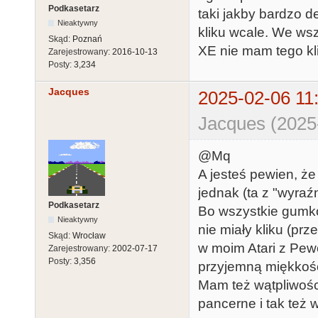
Podkasetarz
taki jakby bardzo de
Nieaktywny
kliku wcale. We ws
Skąd:
Poznań
XE nie mam tego kl
Zarejestrowany:
2016-10-13
Posty:
3,234
Jacques
2025-02-06 11
Jacques (2025
@Mq
A jesteś pewien, że
jednak (ta z "wyraź
Podkasetarz
Bo wszystkie gumko
Nieaktywny
nie miały kliku (prz
Skąd:
Wrocław
w moim Atari z Pewe
Zarejestrowany:
2002-07-17
Posty:
3,356
przyjemną miękkoś
Mam też wątpliwości
pancerne i tak też 