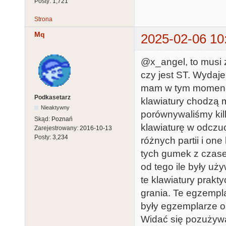
Posty:
1,721
Strona
Mq
2025-02-06 10
@x_angel, to musi 
czy jest ST. Wydaje
mam w tym momencie
Podkasetarz
klawiatury chodzą m
Nieaktywny
porównywaliśmy kil
Skąd:
Poznań
klawiaturę w odczuc
Zarejestrowany:
2016-10-13
Posty:
3,234
różnych partii i on
tych gumek z czase
od tego ile były u
te klawiatury prakt
grania. Te egzempl
były egzemplarze os
Widać się pozużywał