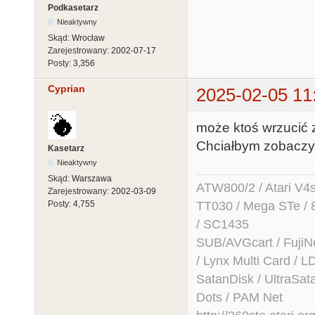
Podkasetarz
Nieaktywny
Skąd:
Wrocław
Zarejestrowany:
2002-07-17
Posty:
3,356
Cyprian
2025-02-05 11
może ktoś wrzucić z
Chciałbym zobaczyć 
Kasetarz
Nieaktywny
Skąd:
Warszawa
ATW800/2 / Atari V4sa 
Zarejestrowany:
2002-03-09
TT030 / Mega STe / 
Posty:
4,755
/ SC1435
SUB/AVGcart / FujiN
/ Lynx Multi Card /
SatanDisk / UltraSat
Dots / PAM Net