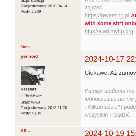
Skąd:
stamtąd
Zarejestrowany:
2010-04-14
zajrzeć...
Posty:
2,309
https://reversing.pl
A
with some sh*t onb
http://atari.myftp.org
-
Strona
perinoid
2024-10-17 22
Ciekawe. Aż zamówi
Kasetarz
Pamięć studenta ma c
Nieaktywny
jednocześnie nic nie
Skąd:
W-wa
- Kilka(naście?) pude
Zarejestrowany:
2015-11-20
Posty:
4,104
wszystkimi rządzić.
AS...
2024-10-19 15