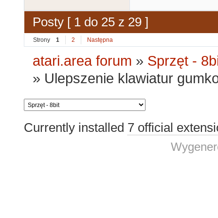
Posty [ 1 do 25 z 29 ]
Strony
1
2
Następna
atari.area forum
»
Sprzęt - 8bi
»
Ulepszenie klawiatur gum
Currently installed
7 official extens
Wygenero