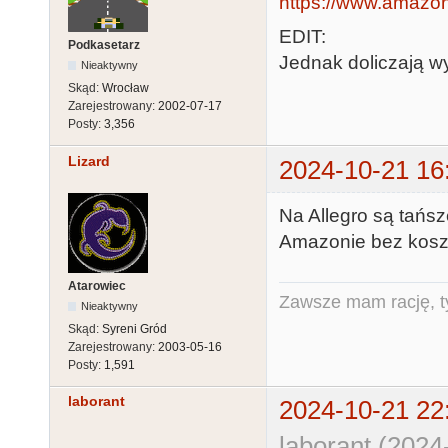
https://www.amazon.
EDIT:
Podkasetarz
Jednak doliczają wy
Nieaktywny
Skąd:
Wrocław
Zarejestrowany:
2002-07-17
Posty:
3,356
Lizard
2024-10-21 16
Na Allegro są tańs
Amazonie bez koszt
Atarowiec
Zawsze mam rację, ty
Nieaktywny
Skąd:
Syreni Gród
Zarejestrowany:
2003-05-16
Posty:
1,591
laborant
2024-10-21 22
laborant (2024