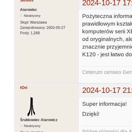
Simius
2024-10-17 17
Atarowiec
Pożyteczna informa
Nieaktywny
Skąd:
Warszawa
prawidłowym kształ
Zarejestrowany:
2002-05-27
komputerów serii X
Posty:
1,268
od oryginalnych, al
znacznie przyjemnie
K120 - jest łatwo do
Ceterum censeo Ger
tOri
2024-10-17 21
Super informacja!
Dzięki!
Śrubkowiec Atarowicz
Nieaktywny
Różne różności dla Ata