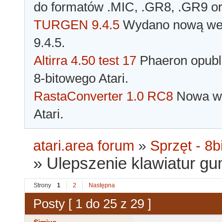
do formatów .MIC, .GR8, .GR9 o
TURGEN 9.4.5
Wydano nową wer
9.4.5.
Altirra 4.50 test 17
Phaeron opubli
8-bitowego Atari.
RastaConverter 1.0 RC8
Nowa wer
Atari.
atari.area forum
»
Sprzęt - 8bi
»
Ulepszenie klawiatur 
Strony
1
2
Następna
Posty [ 1 do 25 z 29 ]