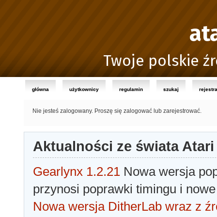
at
Twoje polskie źr
główna
użytkownicy
regulamin
szukaj
rejestr
Nie jesteś zalogowany.
Proszę się zalogować lub zarejestrować.
Aktualności ze świata Atari
Gearlynx 1.2.21
Nowa wersja popu
przynosi poprawki timingu i nowe
Nowa wersja DitherLab wraz z źr