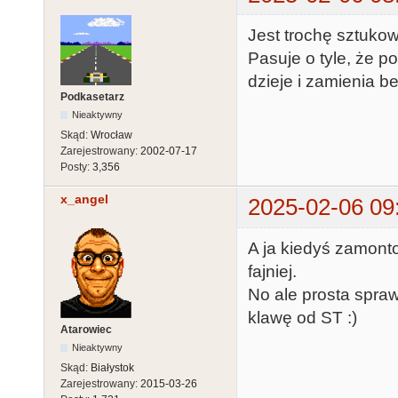
Jest trochę sztukow
Pasuje o tyle, że po
dzieje i zamienia b
Podkasetarz
Nieaktywny
Skąd:
Wrocław
Zarejestrowany:
2002-07-17
Posty:
3,356
x_angel
2025-02-06 09
A ja kiedyś zamont
fajniej.
No ale prosta spraw
klawę od ST :)
Atarowiec
Nieaktywny
Skąd:
Białystok
Zarejestrowany:
2015-03-26