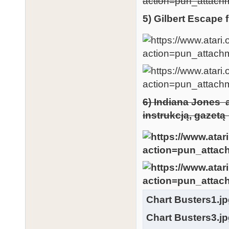
5) Gilbert Escape f
6) Indiana Jones 
instrukcją, gazetą
Chart Busters1.j
Chart Busters3.j