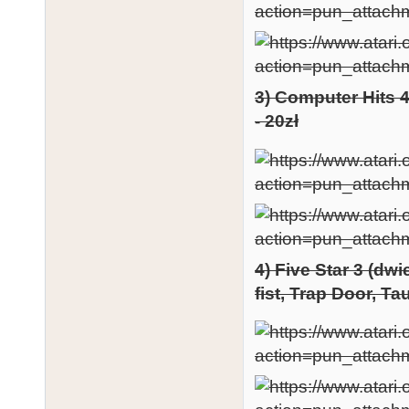
3) Computer Hits 4
- 20zł
4) Five Star 3 (dw
fist, Trap Door, Tau