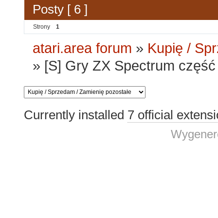
Posty [ 6 ]
Strony
1
atari.area forum
»
Kupię / Sp
»
[S] Gry ZX Spectrum część
Currently installed
7 official extens
Wygenero