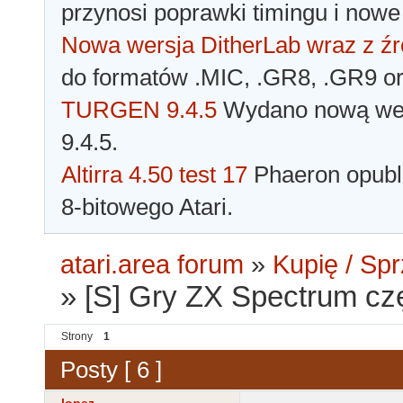
przynosi poprawki timingu i nowe
Nowa wersja DitherLab wraz z źr
do formatów .MIC, .GR8, .GR9 o
TURGEN 9.4.5
Wydano nową wer
9.4.5.
Altirra 4.50 test 17
Phaeron opubli
8-bitowego Atari.
atari.area forum
»
Kupię / Sp
»
[S] Gry ZX Spectrum cz
Strony
1
Posty [ 6 ]