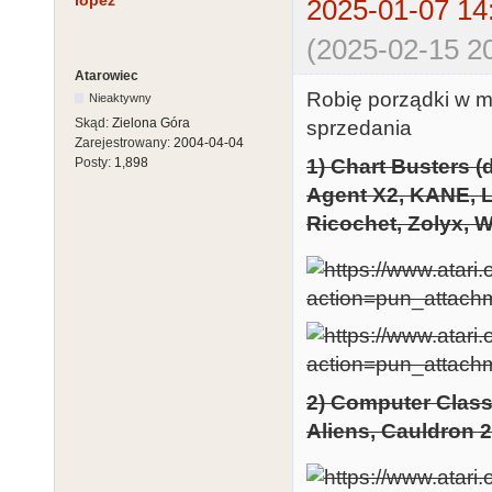
lopez
2025-01-07 14
(2025-02-15 20
Atarowiec
Robię porządki w mo
Nieaktywny
Skąd:
Zielona Góra
sprzedania
Zarejestrowany:
2004-04-04
1) Chart Busters (
Posty:
1,898
Agent X2, KANE, L.
Ricochet, Zolyx, Wa
2) Computer Class
Aliens, Cauldron 2 