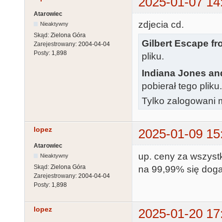
2025-01-07 14
Atarowiec
zdjecia cd.
Nieaktywny
Skąd:
Zielona Góra
Gilbert Escape fro
Zarejestrowany:
2004-04-04
Posty:
1,898
pliku.
Indiana Jones an
pobierał tego pliku
Tylko zalogowani m
lopez
2025-01-09 15
Atarowiec
up. ceny za wszystk
Nieaktywny
Skąd:
Zielona Góra
na 99,99% się dog
Zarejestrowany:
2004-04-04
Posty:
1,898
lopez
2025-01-20 17