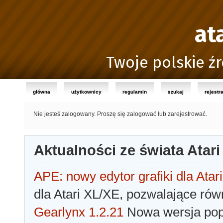
at
Twoje polskie źr
główna
użytkownicy
regulamin
szukaj
rejestr
Nie jesteś zalogowany.
Proszę się zalogować lub zarejestrować.
Aktualności ze świata Atari
APE: nowy edytor grafiki dla Atari
dla Atari XL/XE, pozwalające rów
Gearlynx 1.2.21
Nowa wersja popu