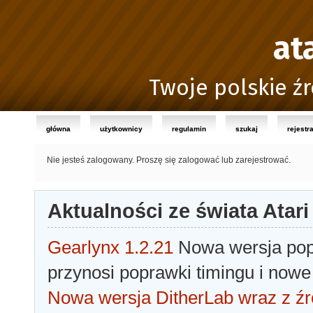
at
Twoje polskie źr
główna
użytkownicy
regulamin
szukaj
rejestr
Nie jesteś zalogowany.
Proszę się zalogować lub zarejestrować.
Aktualności ze świata Atari
Gearlynx 1.2.21
Nowa wersja popu
przynosi poprawki timingu i nowe
Nowa wersja DitherLab wraz z źr