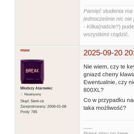
Pamięć studenta ma c
jednocześnie nic nie
- Kilka(naście?) pude
wszystkimi rządzić.
maw
2025-09-20 20
Nie wiem, czy te k
gniazd cherry klawi
Ewentualnie, czy n
Młodszy Atarowiec
800XL?
Nieaktywny
Co w przypadku nad
Skąd:
Siem-ce
Zarejestrowany:
2008-01-08
taka możliwość?
Posty:
785
___
Press play on tape...