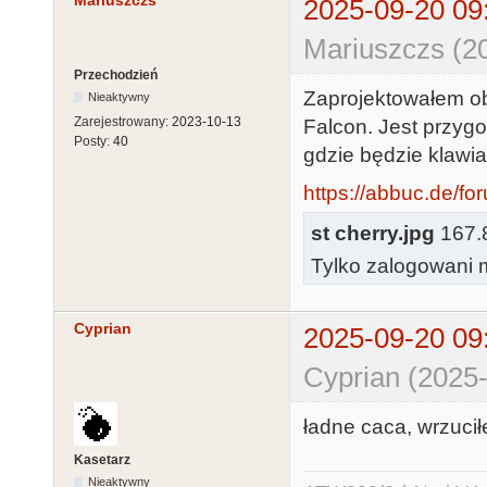
Mariuszczs
2025-09-20 09
Mariuszczs (2
Przechodzień
Zaprojektowałem ob
Nieaktywny
Zarejestrowany:
2023-10-13
Falcon. Jest przygo
Posty:
40
gdzie będzie klawia
https://abbuc.de/fo
st cherry.jpg
167.8
Tylko zalogowani m
Cyprian
2025-09-20 09
Cyprian (2025-
ładne caca, wrzuci
Kasetarz
Nieaktywny