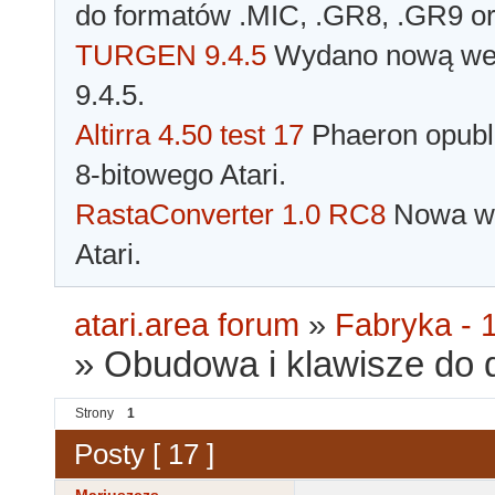
do formatów .MIC, .GR8, .GR9 o
TURGEN 9.4.5
Wydano nową wer
9.4.5.
Altirra 4.50 test 17
Phaeron opubli
8-bitowego Atari.
RastaConverter 1.0 RC8
Nowa wer
Atari.
atari.area forum
»
Fabryka - 1
»
Obudowa i klawisze do 
Strony
1
Posty [ 17 ]