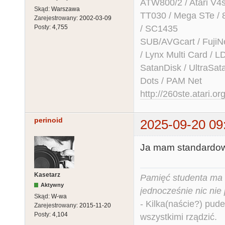
ATW800/2 / Atari V4sa 
Skąd:
Warszawa
TT030 / Mega STe / 
Zarejestrowany:
2002-03-09
/ SC1435
Posty:
4,755
SUB/AVGcart / FujiN
/ Lynx Multi Card /
SatanDisk / UltraSat
Dots / PAM Net
http://260ste.atari.or
perinoid
2025-09-20 09
Ja mam standardowe
Kasetarz
Pamięć studenta ma c
Aktywny
jednocześnie nic nie
Skąd:
W-wa
- Kilka(naście?) pude
Zarejestrowany:
2015-11-20
Posty:
4,104
wszystkimi rządzić.