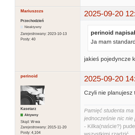
Mariuszczs
2025-09-20 12
Przechodzień
Nieaktywny
perinoid napisał
Zarejestrowany:
2023-10-13
Posty:
40
Ja mam standard
jakieś pojedyncze 
perinoid
2025-09-20 14
Czyli nie planujesz
Kasetarz
Pamięć studenta ma c
Aktywny
jednocześnie nic nie
Skąd:
W-wa
- Kilka(naście?) pude
Zarejestrowany:
2015-11-20
Posty:
4,104
wszystkimi rządzić.