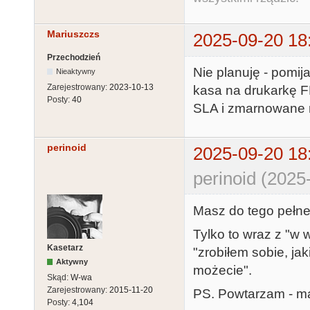
Mariuszczs
2025-09-20 18
Przechodzień
Nie planuję - pomij
Nieaktywny
Zarejestrowany:
2023-10-13
kasa na drukarkę F
Posty:
40
SLA i zmarnowane m
perinoid
2025-09-20 18
perinoid (2025
Masz do tego pełne
Tylko to wraz z "w
Kasetarz
"zrobiłem sobie, jak
Aktywny
możecie".
Skąd:
W-wa
Zarejestrowany:
2015-11-20
PS. Powtarzam - mas
Posty:
4,104