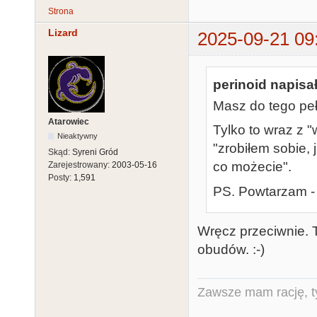
Strona
Lizard
2025-09-21 09
perinoid napisał
Masz do tego pe
Atarowiec
Tylko to wraz z 
Nieaktywny
"zrobiłem sobie, 
Skąd:
Syreni Gród
co możecie".
Zarejestrowany:
2003-05-16
Posty:
1,591
PS. Powtarzam - 
Wręcz przeciwnie. 
obudów. :-)
Zawsze mam rację, ty