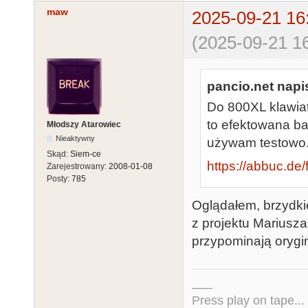
maw
2025-09-21 16
(2025-09-21 16
pancio.net napis
Do 800XL klawiatu
to efektowana ba
Młodszy Atarowiec
Nieaktywny
używam testowo. 
Skąd:
Siem-ce
https://abbuc.de
Zarejestrowany:
2008-01-08
Posty:
785
Oglądałem, brzydkie
z projektu Mariusza
przypominają orygin
___
Press play on tape...