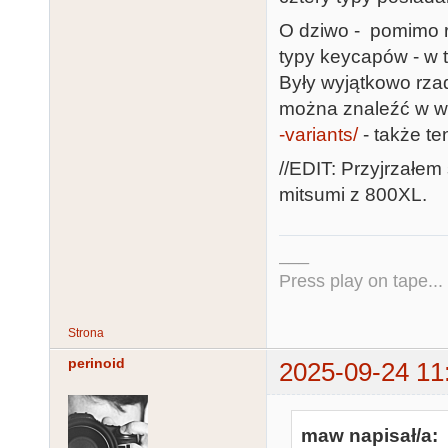
O dziwo - pomimo r
typy keycapów - w 
Były wyjątkowo rzad
można znaleźć w w
-variants/
- także te
//EDIT: Przyjrzałem 
mitsumi z 800XL.
___
Press play on tape...
Strona
perinoid
2025-09-24 11
maw napisał/a: