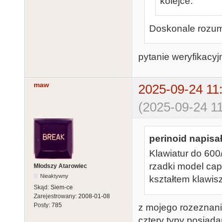
kolejce.
Doskonale rozu
pytanie weryfikacy
maw
2025-09-24 11
(2025-09-24 11
perinoid napisał
Klawiatur do 600
rzadki model caps
Młodszy Atarowiec
Nieaktywny
kształtem klawisz
Skąd:
Siem-ce
Zarejestrowany:
2008-01-08
Posty:
785
z mojego rozeznani
cztery typy posiad