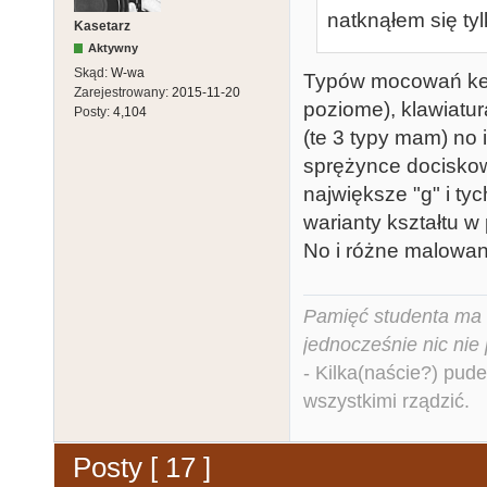
natknąłem się ty
Kasetarz
Aktywny
Skąd:
W-wa
Typów mocowań key
Zarejestrowany:
2015-11-20
poziome), klawiatu
Posty:
4,104
(te 3 typy mam) no
sprężynce dociskowej
największe "g" i ty
warianty kształtu w
No i różne malowan
Pamięć studenta ma c
jednocześnie nic nie
- Kilka(naście?) pude
wszystkimi rządzić.
Posty [ 17 ]