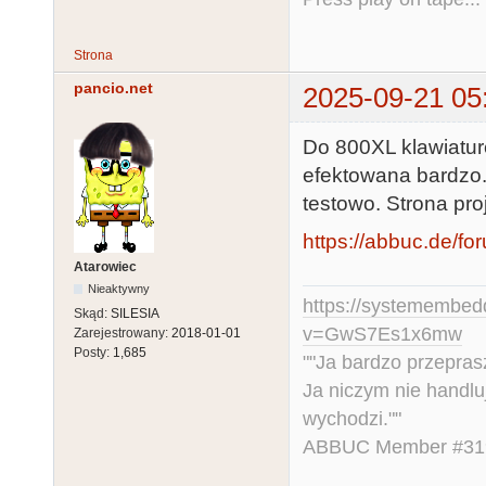
Strona
pancio.net
2025-09-21 05
Do 800XL klawiaturę
efektowana bardzo.
testowo. Strona pro
https://abbuc.de/f
Atarowiec
Nieaktywny
https://systemembed
Skąd:
SILESIA
v=GwS7Es1x6mw
Zarejestrowany:
2018-01-01
Posty:
1,685
""Ja bardzo przepra
Ja niczym nie handlu
wychodzi.""
ABBUC Member #319.