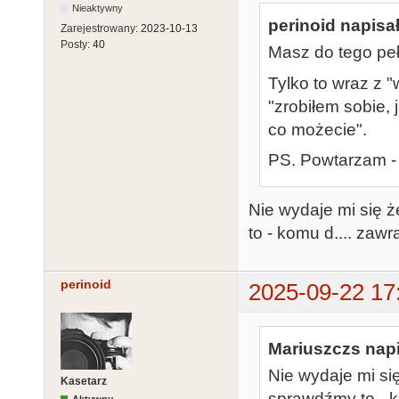
Nieaktywny
perinoid napisał
Zarejestrowany:
2023-10-13
Posty:
40
Masz do tego pe
Tylko to wraz z 
"zrobiłem sobie, 
co możecie".
PS. Powtarzam - 
Nie wydaje mi się 
to - komu d.... zaw
perinoid
2025-09-22 17
Mariuszczs napi
Nie wydaje mi si
Kasetarz
sprawdźmy to - k