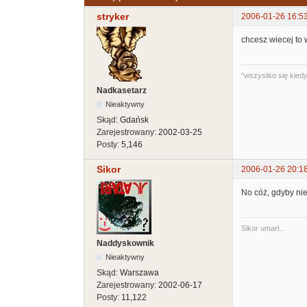
stryker
2006-01-26 16:5
chcesz wiecej to w
"wszystko się kiedyś
Nadkasetarz
Nieaktywny
Skąd:
Gdańsk
Zarejestrowany:
2002-03-25
Posty:
5,146
Sikor
2006-01-26 20:1
No cóż, gdyby nie 
Sikor umarł...
Naddyskownik
Nieaktywny
Skąd:
Warszawa
Zarejestrowany:
2002-06-17
Posty:
11,122