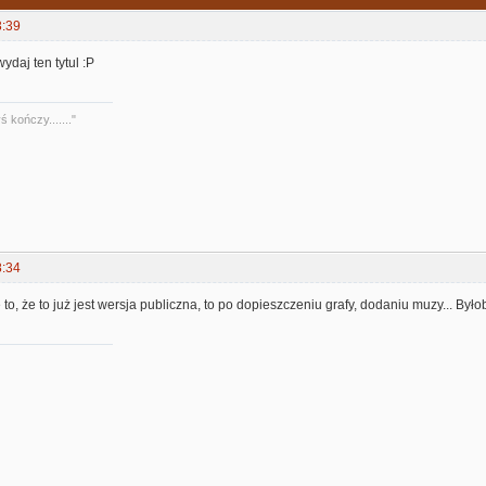
3:39
ydaj ten tytul :P
 kończy......."
8:34
to, że to już jest wersja publiczna, to po dopieszczeniu grafy, dodaniu muzy... Było