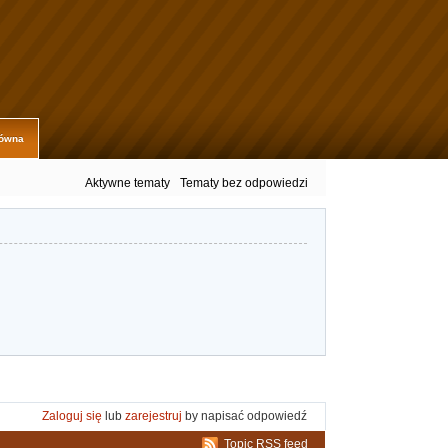
łówna
Aktywne tematy
Tematy bez odpowiedzi
Zaloguj się
lub
zarejestruj
by napisać odpowiedź
Topic RSS feed