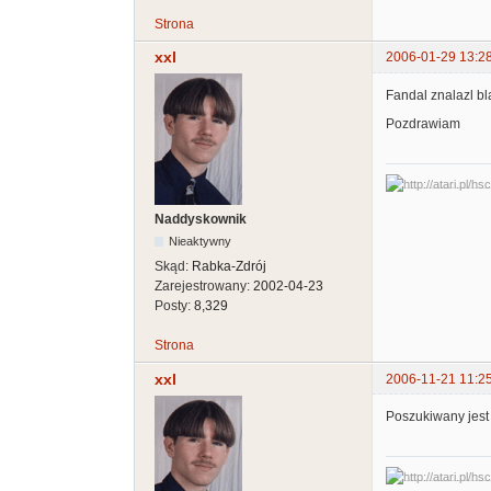
Strona
xxl
2006-01-29 13:2
Fandal znalazl bl
Pozdrawiam
Naddyskownik
Nieaktywny
Skąd:
Rabka-Zdrój
Zarejestrowany:
2002-04-23
Posty:
8,329
Strona
xxl
2006-11-21 11:2
Poszukiwany jest 