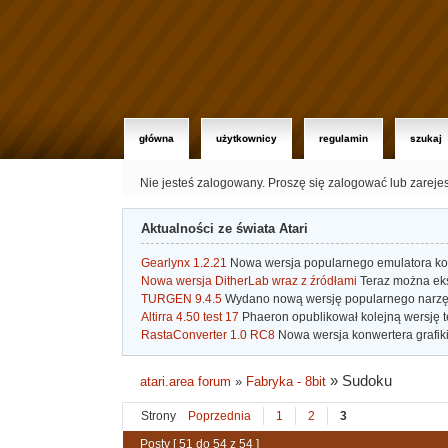
główna
użytkownicy
regulamin
szukaj
Nie jesteś zalogowany.
Proszę się zalogować lub zareje
Aktualności ze świata Atari
Gearlynx 1.2.21
Nowa wersja popularnego emulatora kons
Nowa wersja DitherLab wraz z źródłami
Teraz można eks
TURGEN 9.4.5
Wydano nową wersję popularnego narzę
Altirra 4.50 test 17
Phaeron opublikował kolejną wersję t
RastaConverter 1.0 RC8
Nowa wersja konwertera grafiki 
»
Sudoku
atari.area forum
»
Fabryka - 8bit
Strony
Poprzednia
1
2
3
Posty [ 51 do 54 z 54 ]