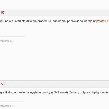
8:55
ad - na real atari zle dzialala procedura ladowania. poprawiona wersja
http://atari
5:50
grafik do poprawienia wyglądu gry (cyfry 3x3 znaki). Zmiany dotyczyć będą równie