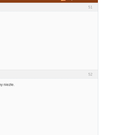
51
52
by niezłe.