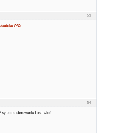
53
.pl/sudoku.OBX
54
ż systemu sterowania i ustawień.