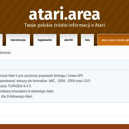
atari.area
Twoje polskie źródło informacji o Atari
rejestracja
logowanie
atariki
faq
atari.area strona g
strować.
oli Atari Lynx przynosi poprawki timingu i nowe API.
portować obrazy do formatów .MIC, .GR8, .GR9 oraz G15.
dzia TURGEN 9.4.5.
estową emulatora 8-bitowego Atari.
dla 8-bitowego Atari.