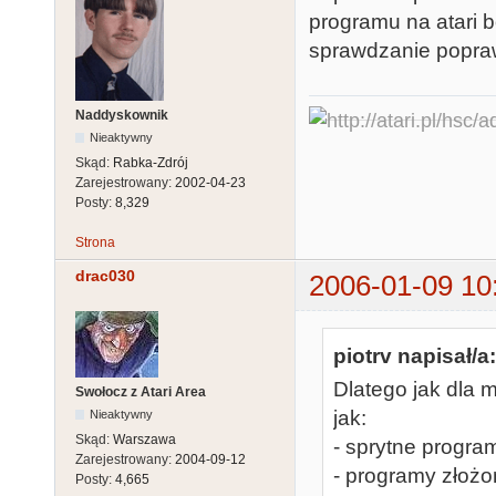
programu na atari b
sprawdzanie popra
Naddyskownik
Nieaktywny
Skąd:
Rabka-Zdrój
Zarejestrowany:
2002-04-23
Posty:
8,329
Strona
drac030
2006-01-09 10
piotrv napisał/a:
Dlatego jak dla 
Swołocz z Atari Area
jak:
Nieaktywny
Skąd:
Warszawa
- sprytne progra
Zarejestrowany:
2004-09-12
- programy złożo
Posty:
4,665