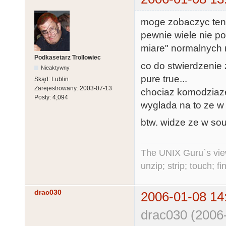
moge zobaczyc ten
pewnie wiele nie p
miare" normalnych 
Podkasetarz Trollowiec
co do stwierdzenie 
Nieaktywny
pure true...
Skąd:
Lublin
Zarejestrowany:
2003-07-13
chociaz komodziaze t
Posty:
4,094
wyglada na to ze w 
btw. widze ze w sour
The UNIX Guru`s vie
unzip; strip; touch; 
drac030
2006-01-08 14
drac030 (2006