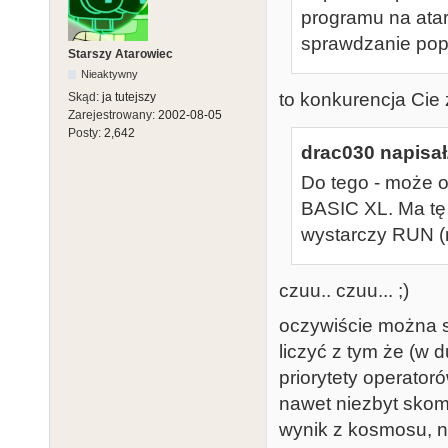
programu na atar
sprawdzanie pop
Starszy Atarowiec
Nieaktywny
to konkurencja Cie zj
Skąd:
ja tutejszy
Zarejestrowany:
2002-08-05
Posty:
2,642
drac030 napisał
Do tego - może o
BASIC XL. Ma tę 
wystarczy RUN (n
czuu.. czuu... ;)
oczywiście można s
liczyć z tym że (w d
priorytety operator
nawet niezbyt sko
wynik z kosmosu, na