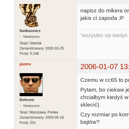
napisz do mikera 
jakis ci zapoda ;P
Nadkasetarz
"wszystko się kiedyś k
Nieaktywny
Skąd:
Gdańsk
Zarejestrowany:
2002-03-25
Posty:
5,146
piotrv
2006-01-07 13
Czemu w cc65 to p
Pytam, bo ciekaw j
chciałbym kiedyś w
Referent
sklecić).
Nieaktywny
Skąd:
Warszawa, Polska
Czy rozmiar po komp
Zarejestrowany:
2005-05-16
bajtów?
Posty:
201