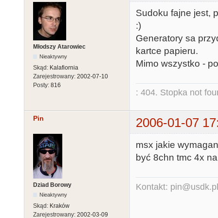
Sudoku fajne jest,
:)
Generatory sa przyd
Młodszy Atarowiec
kartce papieru.
Nieaktywny
Mimo wszystko - pow
Skąd:
Kalafiornia
Zarejestrowany:
2002-07-10
Posty:
816
: 404. Stopka not fo
Pin
2006-01-07 17
msx jakie wymagani
być 8chn tmc 4x na 
Dziad Borowy
Kontakt: pin@usdk.p
Nieaktywny
Skąd:
Kraków
Zarejestrowany:
2002-03-09