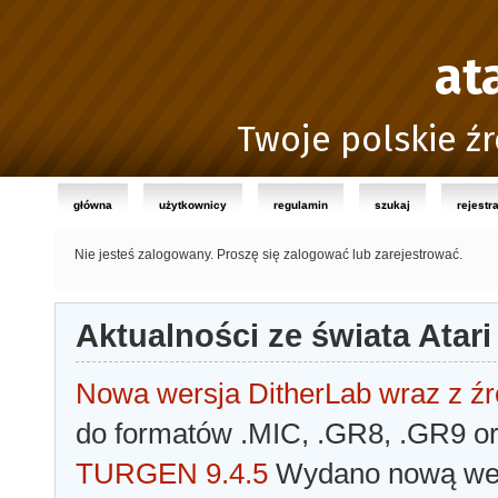
at
Twoje polskie źr
główna
użytkownicy
regulamin
szukaj
rejestr
Nie jesteś zalogowany.
Proszę się zalogować lub zarejestrować.
Aktualności ze świata Atari
Nowa wersja DitherLab wraz z źr
do formatów .MIC, .GR8, .GR9 o
TURGEN 9.4.5
Wydano nową wer