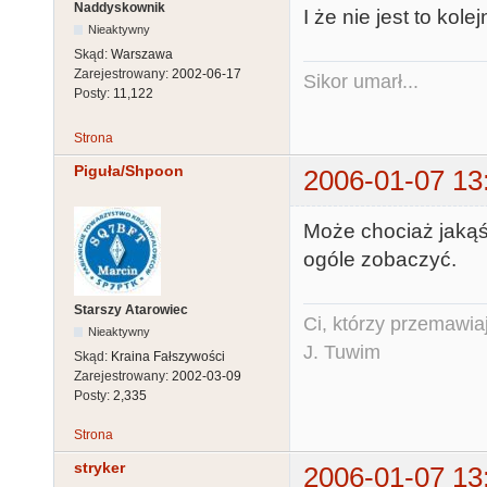
Naddyskownik
I że nie jest to kole
Nieaktywny
Skąd:
Warszawa
Zarejestrowany:
2002-06-17
Sikor umarł...
Posty:
11,122
Strona
Piguła/Shpoon
2006-01-07 13
Może chociaż jakąś
ogóle zobaczyć.
Starszy Atarowiec
Ci, którzy przemawia
Nieaktywny
J. Tuwim
Skąd:
Kraina Fałszywości
Zarejestrowany:
2002-03-09
Posty:
2,335
Strona
stryker
2006-01-07 13