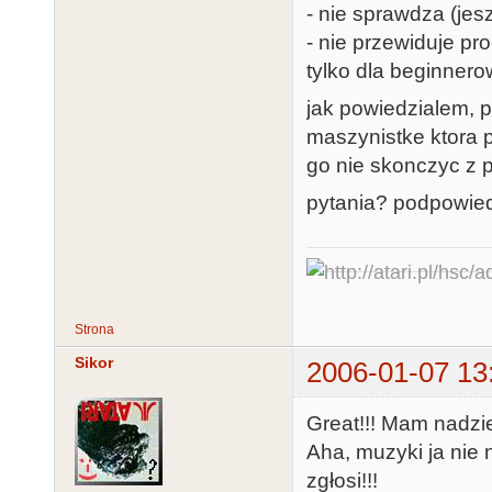
- nie sprawdza (je
- nie przewiduje p
tylko dla beginnero
jak powiedzialem, 
maszynistke ktora 
go nie skonczyc z 
pytania? podpowied
Strona
Sikor
2006-01-07 13
Great!!! Mam nadzie
Aha, muzyki ja nie 
zgłosi!!!