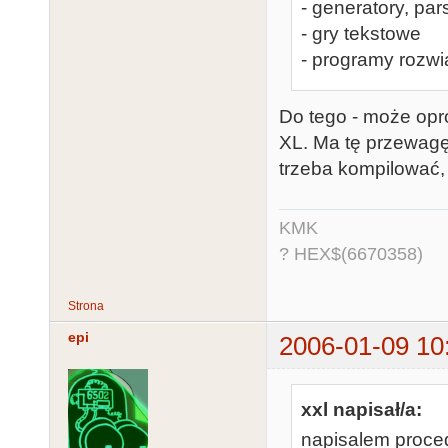
- generatory, pa
- gry tekstowe
- programy rozw
Do tego - może opr
XL. Ma tę przewagę
trzeba kompilować, 
KMK
? HEX$(6670358)
Strona
epi
2006-01-09 10
xxl napisał/a:
napisalem proced