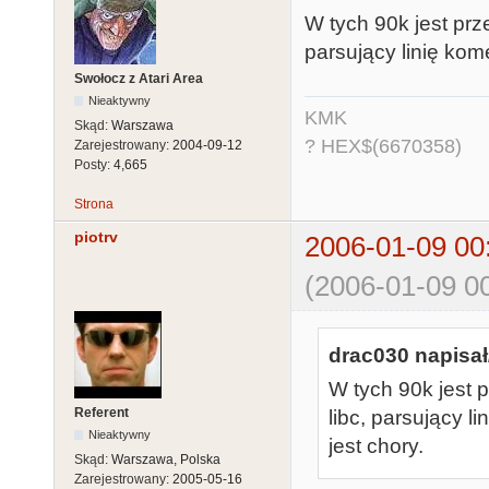
W tych 90k jest prze
parsujący linię kom
Swołocz z Atari Area
Nieaktywny
KMK
Skąd:
Warszawa
? HEX$(6670358)
Zarejestrowany:
2004-09-12
Posty:
4,665
Strona
piotrv
2006-01-09 00
(2006-01-09 00
drac030 napisał
W tych 90k jest p
Referent
libc, parsujący l
Nieaktywny
jest chory.
Skąd:
Warszawa, Polska
Zarejestrowany:
2005-05-16