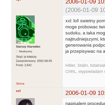
2006-01-09 10
(2006-01-09 10
xxl: lol! swietny pom
moge probowac twier
sudoku, a taka moge
najtrudniejszymi, k
generowania podpowie
Starszy Atarowiec
ja przepisywac na a
Nieaktywny
Skąd:
ja tutejszy
Zarejestrowany:
2002-08-05
Hitler, Stalin, total
Posty:
2,642
ChRL, wypowiadam si
Strona
xxl
2006-01-09 10
napisalem procedurk