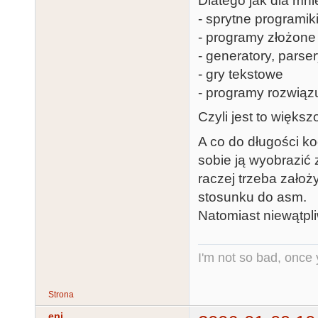
Dlatego jak dla mn
- sprytne programik
- programy złożone 
- generatory, parse
- gry tekstowe
- programy rozwią
Czyli jest to większ
A co do długości ko
sobie ją wyobrazić 
raczej trzeba zało
stosunku do asm.
Natomiast niewątpl
I'm not so bad, once
Strona
epi