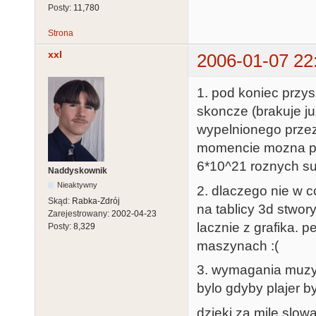
Posty:
11,780
Strona
xxl
2006-01-07 22
1. pod koniec przys
skoncze (brakuje ju
wypelnionego przez
momencie mozna p
6*10^21 roznych s
Naddyskownik
Nieaktywny
2. dlaczego nie w c
Skąd:
Rabka-Zdrój
na tablicy 3d stwor
Zarejestrowany:
2002-04-23
lacznie z grafika. 
Posty:
8,329
maszynach :(
3. wymagania muzyc
bylo gdyby plajer by
dzieki za mile slow