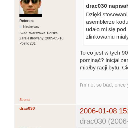
drac030 napisał
Dzięki stosowan
Referent
asemblerze kodu 
Nieaktywny
udało mi się pod
Skąd:
Warszawa, Polska
zlinkowaniu miał
Zarejestrowany:
2005-05-16
Posty:
201
To co jest w tych 9
pominąć? Inicjalizer
miałby racji bytu. 
I'm not so bad, once
Strona
drac030
2006-01-08 15
drac030 (2006