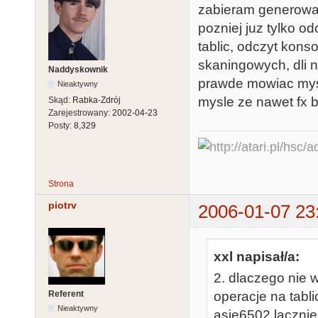
zabieram generowan
pozniej juz tylko o
tablic, odczyt konsol
skaningowych, dli n
Naddyskownik
prawde mowiac mysl
Nieaktywny
mysle ze nawet fx b
Skąd:
Rabka-Zdrój
Zarejestrowany:
2002-04-23
Posty:
8,329
Strona
piotrv
2006-01-07 23
xxl napisał/a:
2. dlaczego nie w
Referent
operacje na tabl
Nieaktywny
asie6502 lacznie 