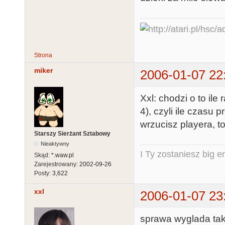
Strona
miker
2006-01-07 22
Xxl: chodzi o to il
4), czyli ile czasu 
wrzucisz playera, to
Starszy Sierżant Sztabowy
Nieaktywny
I Ty zostaniesz big e
Skąd:
*.waw.pl
Zarejestrowany:
2002-09-26
Posty:
3,622
xxl
2006-01-07 23
sprawa wyglada ta