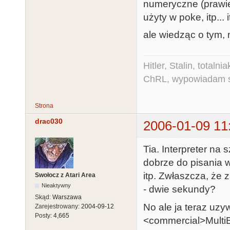
numeryczne (prawie
użyty w poke, itp... it
ale wiedząc o tym,
Hitler, Stalin, total
ChRL, wypowiadam si
Strona
drac030
2006-01-09 11
Tia. Interpreter na 
dobrze do pisania 
itp. Zwłaszcza, że
Swołocz z Atari Area
Nieaktywny
- dwie sekundy?
Skąd:
Warszawa
No ale ja teraz uz
Zarejestrowany:
2004-09-12
Posty:
4,665
<commercial>MultiB