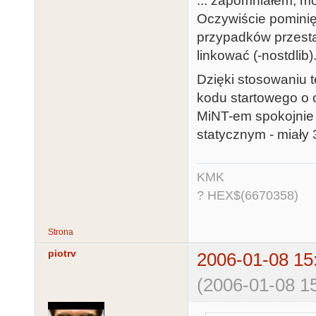
... zapomniałem, mo
Oczywiście pominię
przypadków przestan
linkować (-nostdlib)
Dzięki stosowaniu 
kodu startowego o o
MiNT-em spokojnie 
statycznym - miały 
KMK
? HEX$(6670358)
Strona
piotrv
2006-01-08 15
(2006-01-08 15