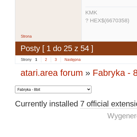
KMK
? HEX$(6670358)
Strona
Posty [ 1 do 25 z 54 ]
Strony
1
2
3
Następna
atari.area forum
»
Fabryka - 8
Currently installed
7 official extens
Wygenero