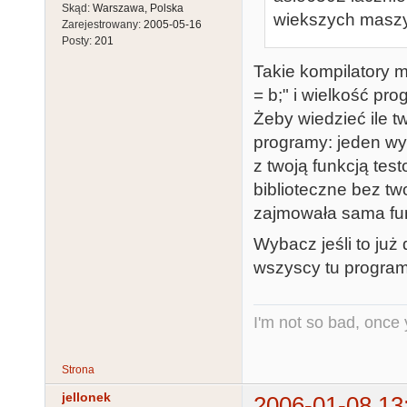
Skąd:
Warszawa, Polska
wiekszych maszy
Zarejestrowany:
2005-05-16
Posty:
201
Takie kompilatory m
= b;" i wielkość pr
Żeby wiedzieć ile 
programy: jeden wy
z twoją funkcją tes
biblioteczne bez two
zajmowała sama fu
Wybacz jeśli to już
wszyscy tu program
I'm not so bad, once
Strona
jellonek
2006-01-08 13