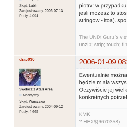
piotrv: w przypadku 
Skąd:
Lublin
Zarejestrowany:
2003-07-13
jesli mozesz to stos
Posty:
4,094
stringow - itoa). sp
The UNIX Guru`s vie
unzip; strip; touch; 
drac030
2006-01-09 08
Ewentualnie można n
będzie miała wszyst
Oczywiście jej wiel
Swołocz z Atari Area
Nieaktywny
konkretnych potrze
Skąd:
Warszawa
Zarejestrowany:
2004-09-12
Posty:
4,665
KMK
? HEX$(6670358)