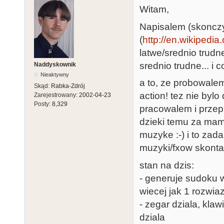
Witam,
Napisalem (skoncz
(
http://en.wikipedia
latwe/srednio trudn
srednio trudne... i 
Naddyskownik
Nieaktywny
a to, ze probowale
Skąd:
Rabka-Zdrój
action! tez nie byl
Zarejestrowany:
2002-04-23
Posty:
8,329
pracowalem i przep
dzieki temu za mam
muzyke :-) i to zada
muzyki/fxow skonta
stan na dzis:
- generuje sudoku w
wiecej jak 1 rozwia
- zegar dziala, klaw
dziala