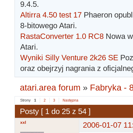
9.4.5.
Altirra 4.50 test 17
Phaeron opubli
8-bitowego Atari.
RastaConverter 1.0 RC8
Nowa wer
Atari.
Wyniki Silly Venture 2k26 SE
Pozn
oraz obejrzyj nagrania z oficjaln
atari.area forum
»
Fabryka - 8
Strony
1
2
3
Następna
Posty [ 1 do 25 z 54 ]
xxl
2006-01-07 11