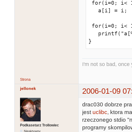
 for(i=0; i< 10; i++)

   a[i] = i;

 for(i=0; i< 10; i++)

   printf("a[%d]=%d\n", i, a[i]);

}
I'm not so bad, once
Strona
jellonek
2006-01-09 07
drac030 dobrze pra
jest
uclibc
, ktora m
rzeczonego stdio "
Podkasetarz Trollowiec
programy skompilowa
Nieaktywny