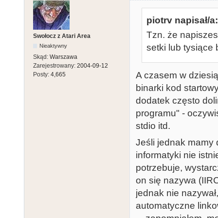
piotrv napisał/a:
Tzn. że napiszes
Swołocz z Atari Area
setki lub tysiące 
Nieaktywny
Skąd:
Warszawa
Zarejestrowany:
2004-09-12
A czasem w dziesiąt
Posty:
4,665
binarki kod startow
dodatek często doli
programu" - oczywiśc
stdio itd.
Jeśli jednak mamy 
informatyki nie istni
potrzebuje, wystar
on się nazywa (IIRC
jednak nie nazywał,
automatyczne linko