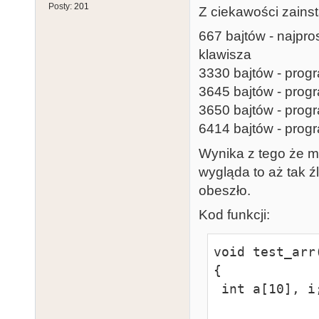
Posty:
201
Z ciekawości zainst
667 bajtów - najpro
klawisza
3330 bajtów - progr
3645 bajtów - progr
3650 bajtów - progr
6414 bajtów - progr
Wynika z tego że mo
wygląda to aż tak 
obeszło.
Kod funkcji:
void test_arr(
{

 int a[10], i;
