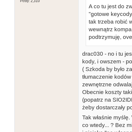
Posty:
2,310
A co tu jest do z
"gotowe keycody"
tak trzeba robić 
wewnątrz kompa jes
podtrzymuję, overk
drac030 - no i tu j
kody, i owszem - p
( Szkoda by było z
tłumaczenie kodów 
zewnętrzne odwalają 
Obecnie koszty tak
(popatrz na SIO2ID
żeby dostarczały p
Tak właśnie myślę.
co wtedy... ? Bez m