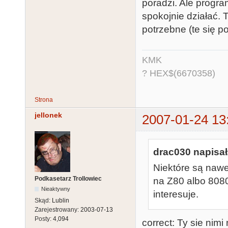
poradzi. Ale progra
spokojnie działać. T
potrzebne (te się po
KMK
? HEX$(6670358)
Strona
jellonek
2007-01-24 13
drac030 napisał
Niektóre są nawe
Podkasetarz Trollowiec
na Z80 albo 8080
Nieaktywny
interesuje.
Skąd:
Lublin
Zarejestrowany:
2003-07-13
Posty:
4,094
correct: Ty sie nim