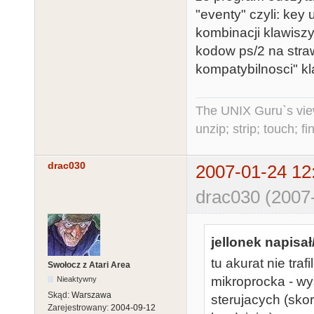
"eventy" czyli: key
kombinacji klawiszy
kodow ps/2 na straw
kompatybilnosci" kl
The UNIX Guru`s vie
unzip; strip; touch; 
drac030
2007-01-24 12
drac030 (2007
jellonek napisał
tu akurat nie tra
Swołocz z Atari Area
mikroprocka - wys
Nieaktywny
Skąd:
Warszawa
sterujacych (skor
Zarejestrowany:
2004-09-12