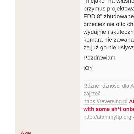
i niejako "na własn
przymus projektowa
FDD 8" zbudowane w
przeciez nie o to c
wydajnie i skuteczn
komara nie zawaham
że już go nie usłysz
Pozdrawiam
tOri
Różne różności dla Ata
zajrzeć...
https://reversing.pl
A
with some sh*t onb
http://atari.myftp.org
-
Strona