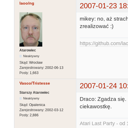
laoo/ng
2007-01-23 18
mikey: no, aż strac
zrealizować :)
https://github.com/la
Atarowiec
Nieaktywny
Skąd:
Wrocław
Zarejestrowany:
2002-06-13
Posty:
1,663
Vasco/Tristesse
2007-01-24 10
Starszy Atarowiec
Draco: Zgadza się. 
Nieaktywny
Skąd:
Opalenica
ciekawostkę.
Zarejestrowany:
2002-03-12
Posty:
2,886
Atari Last Party - od 