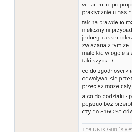
widac m.in. po pro
praktycznie u nas 
tak na prawde to ro
nielicznymi przypadk
jednego assemblera,
zwiazana z tym ze "n
malo kto w ogole si
taki szybki :/
co do zgodnosci kla
odwolywal sie przez 
przeciez moze caly 
a co do podzialu - 
pojszuo bez przero
czy do 816OSa odwo
The UNIX Guru`s vie