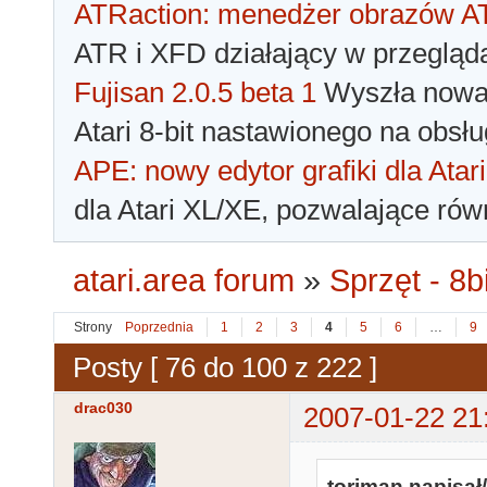
ATRaction: menedżer obrazów 
ATR i XFD działający w przegląda
Fujisan 2.0.5 beta 1
Wyszła nowa 
Atari 8-bit nastawionego na obsłu
APE: nowy edytor grafiki dla Atari
dla Atari XL/XE, pozwalające rów
atari.area forum
»
Sprzęt - 8bi
Strony
Poprzednia
1
2
3
4
5
6
…
9
Posty [ 76 do 100 z 222 ]
drac030
2007-01-22 21
toriman napisał/