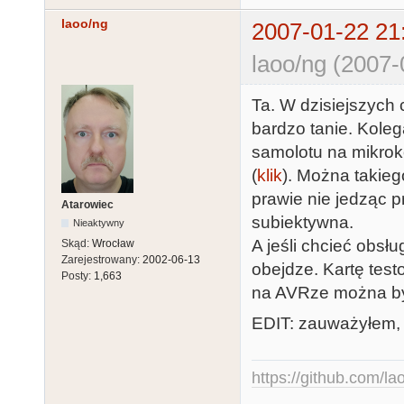
laoo/ng
2007-01-22 21
laoo/ng (2007-
Ta. W dzisiejszych
bardzo tanie. Koleg
samolotu na mikrok
(
klik
). Można takieg
prawie nie jedząc pr
Atarowiec
subiektywna.
Nieaktywny
A jeśli chcieć obsł
Skąd:
Wrocław
Zarejestrowany:
2002-06-13
obejdze. Kartę tes
Posty:
1,663
na AVRze można był
EDIT: zauważyłem, ż
https://github.com/la