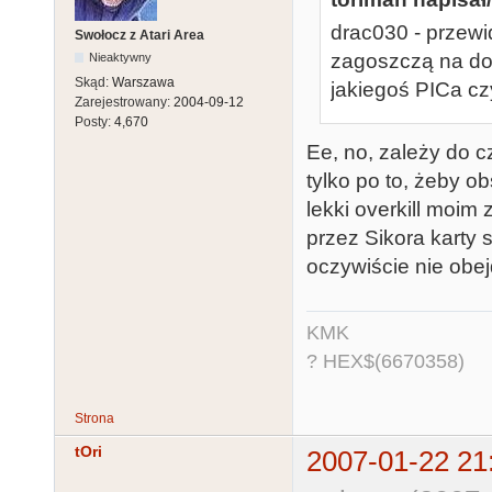
drac030 - przewi
Swołocz z Atari Area
zagoszczą na dob
Nieaktywny
Skąd:
Warszawa
jakiegoś PICa c
Zarejestrowany:
2004-09-12
Posty:
4,670
Ee, no, zależy do 
tylko po to, żeby o
lekki overkill moi
przez Sikora karty 
oczywiście nie obe
KMK
? HEX$(6670358)
Strona
tOri
2007-01-22 21