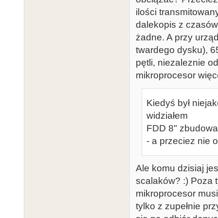
ilości transmitowan
dalekopis z czasów
żadne. A przy urząd
twardego dysku), 65
pętli, niezaleznie 
mikroprocesor więce
Kiedyś był nieja
widziałem
FDD 8" zbudowan
- a przeciez nie o
Ale komu dzisiaj j
scalaków? :) Poza t
mikroprocesor musi 
tylko z zupełnie p