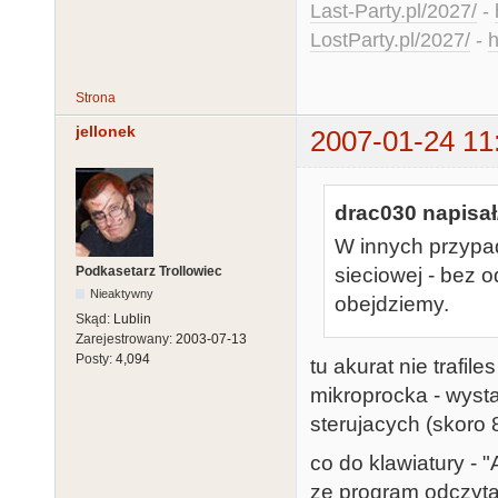
Last-Party.pl/2027/
-
LostParty.pl/2027/
-
h
Strona
jellonek
2007-01-24 11
drac030 napisał
W innych przypad
Podkasetarz Trollowiec
sieciowej - bez 
Nieaktywny
obejdziemy.
Skąd:
Lublin
Zarejestrowany:
2003-07-13
Posty:
4,094
tu akurat nie trafil
mikroprocka - wystar
sterujacych (skoro 8
co do klawiatury - 
ze program odczyta 