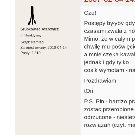
Cze!
Postępy byłyby gdyb
Śrubkowiec Atarowicz
czasami zwala z nó
Nieaktywny
Mimo, że w całym pro
Skąd:
stamtąd
chwilę mu poświęci
Zarejestrowany:
2010-04-14
Posty:
2,310
a mnie czeka kawał
jednak i gdy tylko
cosik wymotam - na
Pozdrawiam
tOri
P.S. Pin - bardzo 
zostac przerobione
odrzucone - nieste
rozwiązań (czyt. ma