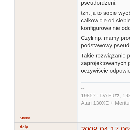
pseudordzeni.
tzn. ja to sobie wy
całkowicie od siebie
konfigurowalnie odda
Czyli np. mamy pro
podstawowy pseudord
Takie rozwiązanie 
zaprojektowanych p
oczywiście odpowie
--
1985? - DA'Fuzz, 198
Atari 130XE + Merit
Strona
dely
2008-04-17 06