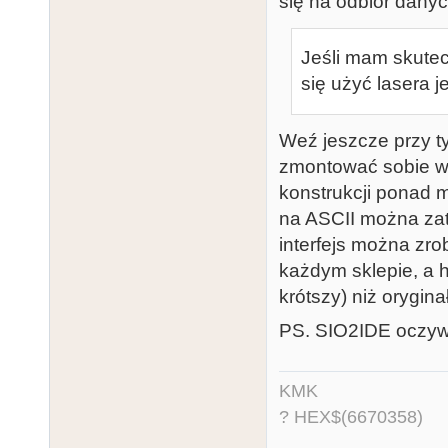
się na odbiór dany
Jeśli mam skute
się użyć lasera j
Weź jeszcze przy t
zmontować sobie w
konstrukcji ponad 
na ASCII można zatr
interfejs można zro
każdym sklepie, a h
krótszy) niż orygi
PS. SIO2IDE oczywi
KMK
? HEX$(6670358)