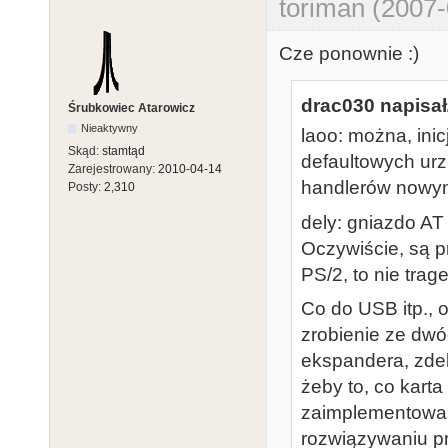
toriman (2007-
Cze ponownie :)
drac030 napisał
Śrubkowiec Atarowicz
Nieaktywny
laoo: można, inic
Skąd:
stamtąd
defaultowych urz
Zarejestrowany:
2010-04-14
handlerów nowym
Posty:
2,310
dely: gniazdo AT 
Oczywiście, są 
PS/2, to nie trage
Co do USB itp., o
zrobienie ze dwó
ekspandera, zdeb
żeby to, co karta
zaimplementowan
rozwiązywaniu p