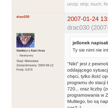
unzip; strip; touch; 
drac030
2007-01-24 13
drac030 (2007
jellonek napisał
Ty sie nimi nie i
Swołocz z Atari Area
Nieaktywny
Skąd:
Warszawa
"Nikt" jest z pewno
Zarejestrowany:
2004-09-12
oddającego sytuację
Posty:
4,670
chęci, tylko ilość 
programu do stacj
720... oraz liczby 
programowania w Z8
Multiego, bo są na
cos? ;)