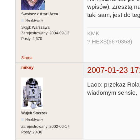
wpisów). Zresztą nad
taki sam, jest do t
Swołocz z Atari Area
Nieaktywny
Skąd:
Warszawa
KMK
Zarejestrowany:
2004-09-12
Posty:
4,670
? HEX$(6670358)
Strona
mikey
2007-01-23 17
Laoo: przekaz Rola
wiadomym sensie,
Wujek Staszek
Nieaktywny
Zarejestrowany:
2002-06-17
Posty:
2,436