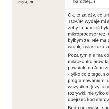
bardziej...)
Posty:
4,670
Ok, to zależy, co u
TCP/IP, wydaje mi 
żeby ta pamięć była 
mikroprocesor też. A
byłbym za. Nie ma c
wróbli, zwłaszcza ż
Poza tym nie ma co
mikrokontrolerów ta
powstała na Atari 
- tylko co z tego, 
programowaniem na A
wszystkim (czyi uży
rozrywki, nie tylko 
obejrzeć kod sterow
Będą oczywiście prz