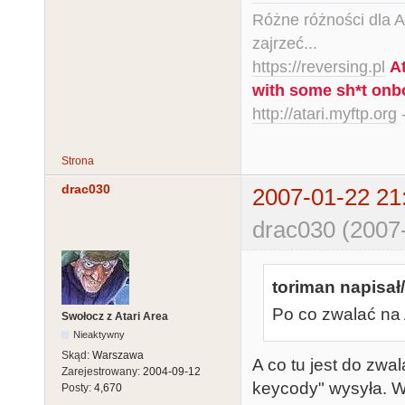
Różne różności dla Ata
zajrzeć...
https://reversing.pl
A
with some sh*t onb
http://atari.myftp.org
-
Strona
drac030
2007-01-22 21
drac030 (2007
toriman napisał/
Po co zwalać na A
Swołocz z Atari Area
Nieaktywny
Skąd:
Warszawa
A co tu jest do zwa
Zarejestrowany:
2004-09-12
keycody" wysyła. Wy
Posty:
4,670