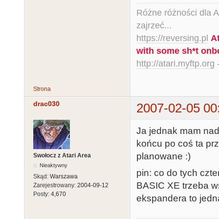
Różne różności dla Ata
zajrzeć...
https://reversing.pl
A
with some sh*t onb
http://atari.myftp.org
-
Strona
drac030
2007-02-05 00
Ja jednak mam nadz
końcu po coś ta prz
planowane :)
Swołocz z Atari Area
Nieaktywny
pin: co do tych czt
Skąd:
Warszawa
BASIC XE trzeba ws
Zarejestrowany:
2004-09-12
Posty:
4,670
ekspandera to jedna