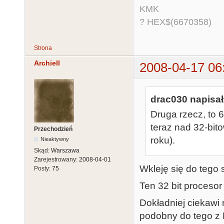
KMK
? HEX$(6670358)
Strona
ArchieIl
2008-04-17 06
drac030 napisał
Druga rzecz, to
teraz nad 32-bit
Przechodzień
roku).
Nieaktywny
Skąd:
Warszawa
Zarejestrowany:
2008-04-01
Wkleję się do tego 
Posty:
75
Ten 32 bit proceso
Dokładniej ciekawi
podobny do tego z P