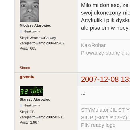
Milo mi doniesc, ze
swoj ukonczony-ni
Artykulik i plik dysk
Młodszy Atarowiec
ale pisalem w noc
Nieaktywny
Skąd:
Wrocław/Galway
Zarejestrowany:
2004-05-02
Kaz/Rohar
Posty:
665
Prowadzę stronę dla o
Strona
grzeniu
2007-12-08 13
:o
Starszy Atarowiec
Nieaktywny
STYMulator
JIL ST Y
Skąd:
CB
SIUP (SIo2Usb2Pc) 
Zarejestrowany:
2002-03-11
Posty:
2,967
PIN ready logo