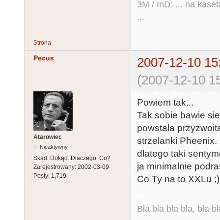
3M / InD: ... na kase
...
Strona
Pecus
2007-12-10 15
(2007-12-10 15
Powiem tak...
Tak sobie bawie si
powstala przyzwoita
Atarowiec
strzelanki Pheenix
Nieaktywny
dlatego taki sentym
Skąd:
Dokąd: Dlaczego: Co?
ja minimalnie podras
Zarejestrowany:
2002-03-09
Posty:
1,719
Co Ty na to XXLu ;)
Bla bla bla bla, bla bl