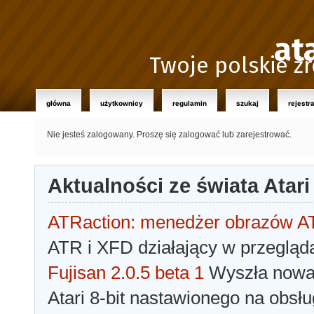
at
Twoje polskie źr
główna
użytkownicy
regulamin
szukaj
rejestr
Nie jesteś zalogowany.
Proszę się zalogować lub zarejestrować.
Aktualności ze świata Atari
ATRaction: menedżer obrazów 
ATR i XFD działający w przegląda
Fujisan 2.0.5 beta 1
Wyszła nowa 
Atari 8-bit nastawionego na obsłu