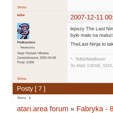
Strona
tebe
2007-12-11 00
lepszy The Last Ni
było mało na malu
Podkasetarz
TheLast Ninja to ta
Nieaktywny
Skąd:
Poznań / Mosina
Zarejestrowany:
2002-04-06
*- TeBe/Madteam
Posty:
3,000
3x Atari 130XE, SDX
Strona
Posty [ 7 ]
Strony
1
atari.area forum
»
Fabryka - 8