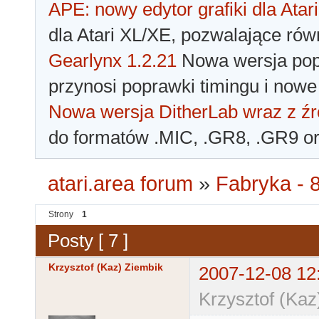
APE: nowy edytor grafiki dla Atari
dla Atari XL/XE, pozwalające rów
Gearlynx 1.2.21
Nowa wersja popu
przynosi poprawki timingu i nowe
Nowa wersja DitherLab wraz z źr
do formatów .MIC, .GR8, .GR9 o
atari.area forum
»
Fabryka - 8
Strony
1
Posty [ 7 ]
Krzysztof (Kaz) Ziembik
2007-12-08 12
Krzysztof (Kaz