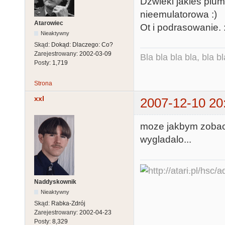
Dzwieki jakies plum
nieemulatorowa :)
Atarowiec
Ot i podrasowanie. 
Nieaktywny
Skąd:
Dokąd: Dlaczego: Co?
Zarejestrowany:
2002-03-09
Bla bla bla bla, bla bl
Posty:
1,719
Strona
xxl
2007-12-10 20
moze jakbym zobacz
wygladalo...
Naddyskownik
Nieaktywny
Skąd:
Rabka-Zdrój
Zarejestrowany:
2002-04-23
Posty:
8,329