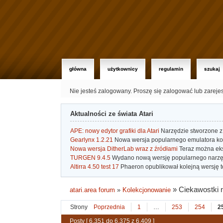
główna
użytkownicy
regulamin
szukaj
Nie jesteś zalogowany.
Proszę się zalogować lub zareje
Aktualności ze świata Atari
APE: nowy edytor grafiki dla Atari
Narzędzie stworzone z 
Gearlynx 1.2.21
Nowa wersja popularnego emulatora kons
Nowa wersja DitherLab wraz z źródłami
Teraz można eks
TURGEN 9.4.5
Wydano nową wersję popularnego narzę
Altirra 4.50 test 17
Phaeron opublikował kolejną wersję t
»
Ciekawostki 
atari.area forum
»
Kolekcjonowanie
Strony
Poprzednia
1
…
253
254
2
Posty [ 6,351 do 6,375 z 6,409 ]