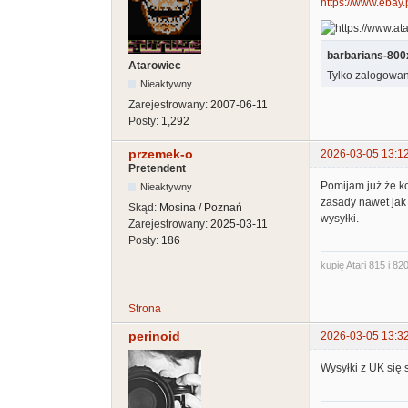
https://www.ebay
barbarians-800x
Atarowiec
Tylko zalogowan
Nieaktywny
Zarejestrowany:
2007-06-11
Posty:
1,292
przemek-o
2026-03-05 13:1
Pretendent
Pomijam już że ko
Nieaktywny
zasady nawet jak 
Skąd:
Mosina / Poznań
wysyłki.
Zarejestrowany:
2025-03-11
Posty:
186
kupię Atari 815 i 820
Strona
perinoid
2026-03-05 13:3
Wysyłki z UK się 