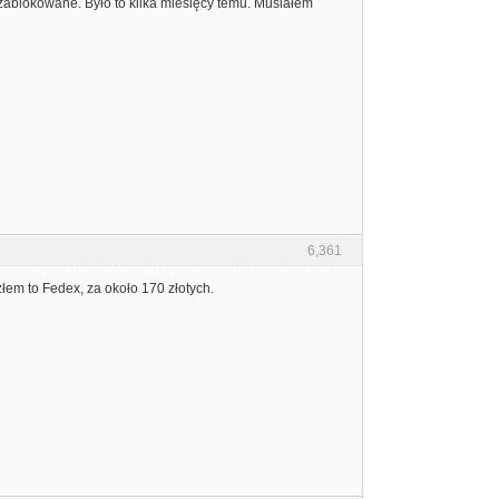
 zablokowane. Było to kilka miesięcy temu. Musiałem
6,361
złem to Fedex, za około 170 złotych.