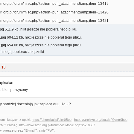
jpg
511.9 kb, nikt jeszcze nie pobierał tego pliku.
.jpg
604.12 kb, nikt jeszcze nie pobierał tego pliku.
.jpg
654.08 kb, nikt jeszcze nie pobierał tego pliku.
i mogą pobierać załączniki.
1:18
pisał/a:
e biorą te wyceny.
 bardziej doceniają jak zapłacą duuużo ;-P
sm i książek z epoki:
https://chomikuj.pl/uicr0Bee
;
https://archive.org/details/@uicr0bee
etki? Proszę:
http://www.atari.org.pl/forum/viewtopic.php?id=18887
ny
proszę przez "E-mail"
, a nie "PW".