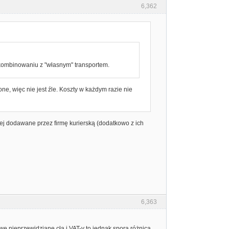
6,362
e kombinowaniu z "własnym" transportem.
one, więc nie jest źle. Koszty w każdym razie nie
iej dodawane przez firmę kurierską (dodatkowo z ich
6,363
e nieprzewidziane cła i VAT-y to jednak spora różnica,