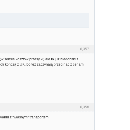
6,357
 sensie kosztów przesyłki) ale to już niedobitki z
oli kończą z UK, bo też zaczynają przeginać z cenami
6,358
owaniu z "własnym" transportem.