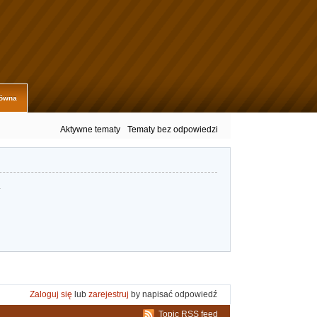
łówna
Aktywne tematy
Tematy bez odpowiedzi
.
Zaloguj się
lub
zarejestruj
by napisać odpowiedź
Topic RSS feed