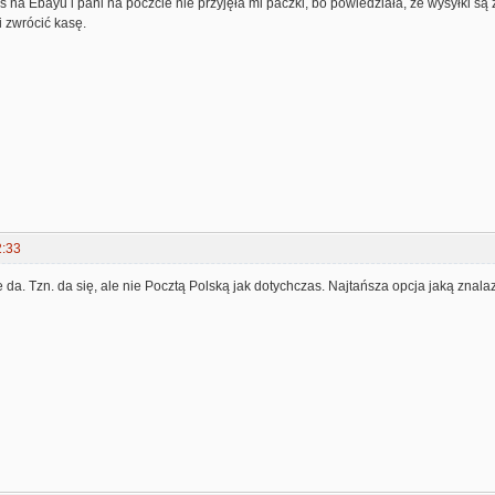
 na Ebayu i pani na poczcie nie przyjęła mi paczki, bo powiedziała, że wysyłki są
 zwrócić kasę.
2:33
 da. Tzn. da się, ale nie Pocztą Polską jak dotychczas. Najtańsza opcja jaką znala