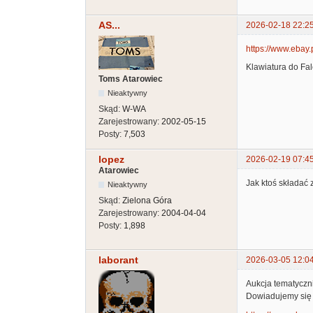
AS...
2026-02-18 22:2
https://www.ebay
Klawiatura do Fa
Toms Atarowiec
Nieaktywny
Skąd:
W-WA
Zarejestrowany:
2002-05-15
Posty:
7,503
lopez
2026-02-19 07:4
Atarowiec
Jak ktoś składać 
Nieaktywny
Skąd:
Zielona Góra
Zarejestrowany:
2004-04-04
Posty:
1,898
laborant
2026-03-05 12:0
Aukcja tematyczni
Dowiadujemy się z