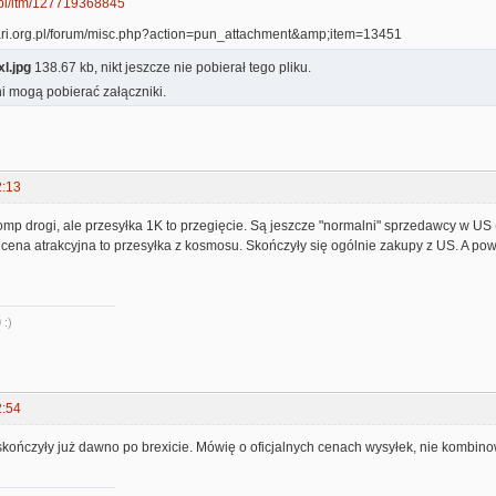
.pl/itm/127719368845
l.jpg
138.67 kb, nikt jeszcze nie pobierał tego pliku.
i mogą pobierać załączniki.
2:13
mp drogi, ale przesyłka 1K to przegięcie. Są jeszcze "normalni" sprzedawcy w US (w
cena atrakcyjna to przesyłka z kosmosu. Skończyły się ogólnie zakupy z US. A pow
 :)
2:54
skończyły już dawno po brexicie. Mówię o oficjalnych cenach wysyłek, nie kombin