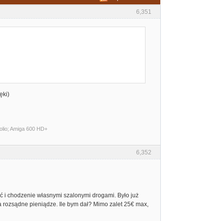
6,351
ęki)
lio; Amiga 600 HD+
6,352
 i chodzenie własnymi szalonymi drogami. Było już
a rozsądne pieniądze. Ile bym dał? Mimo zalet 25€ max,