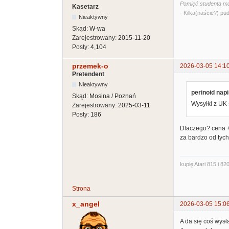
Pamięć studenta ma
Kasetarz
- Kilka(naście?) pud
Nieaktywny
Skąd:
W-wa
Zarejestrowany:
2015-11-20
Posty:
4,104
przemek-o
2026-03-05 14:1
Pretendent
Nieaktywny
perinoid napi
Skąd:
Mosina / Poznań
Wysyłki z UK 
Zarejestrowany:
2025-03-11
Posty:
186
Dlaczego? cena +/
za bardzo od tych
kupię Atari 815 i 820
Strona
x_angel
2026-03-05 15:0
A da się coś wys