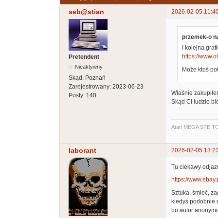
seb@stian
2026-02-05 11:4
przemek-o na
I kolejna gra
https://www.ol
Pretendent
Nieaktywny
Może ktoś pot
Skąd:
Poznań
Zarejestrowany:
2023-06-23
Właśnie zakupiłem
Posty:
140
Skąd Ci ludzie bi
Atari MEGA STE TO
laborant
2026-02-05 13:2
Tu ciekawy odjaz
https://www.ebay
Sztuka, śmieć, z
kiedyś podobnie m
bo autor anonymo