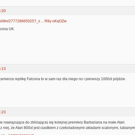
5:20
.pl/itm/277728665025?_s ... R8y-oKqOZw
lcona UK.
5:13
zamierza replikę Falcona to w sam raz dla niego no i pierwszy 1000zł pójdzie.
4:23
e nawiązująca do zbliżającej się kolejnej premiery Barbariana na małe Atari.
 niej, że Atari 800xl jest ciastkiem z czekoladowymi układami scalonymi, lubiany