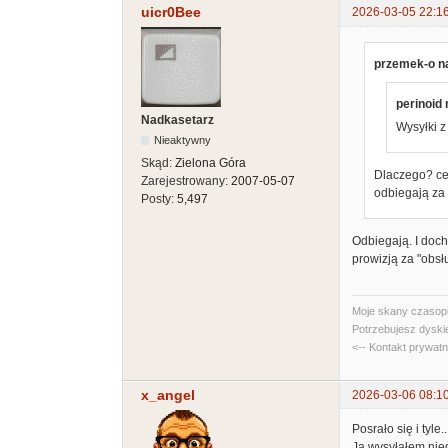
uicr0Bee
2026-03-05 22:1
przemek-o na
perinoid 
Nadkasetarz
Wysyłki z
Nieaktywny
Skąd:
Zielona Góra
Dlaczego? cen
Zarejestrowany:
2007-05-07
odbiegają za 
Posty:
5,497
Odbiegają. I doch
prowizją za "obsł
Moje skany czasopi
Potrzebujesz dyski
<-- Kontakt prywat
x_angel
2026-03-06 08:1
Posrało się i tyle..
Ja wysyłałem nied