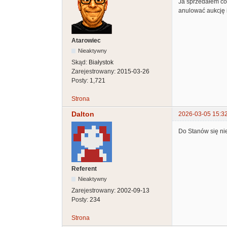
Ja sprzedałem coś
anulować aukcję i
Atarowiec
Nieaktywny
Skąd:
Białystok
Zarejestrowany:
2015-03-26
Posty:
1,721
Strona
Dalton
2026-03-05 15:3
Do Stanów się nie
Referent
Nieaktywny
Zarejestrowany:
2002-09-13
Posty:
234
Strona