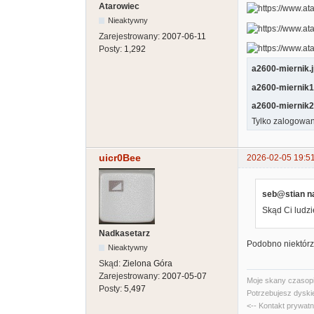
Atarowiec
Nieaktywny
Zarejestrowany:
2007-06-11
Posty:
1,292
a2600-miernik.
a2600-miernik1
a2600-miernik2
Tylko zalogowan
uicr0Bee
2026-02-05 19:5
seb@stian na
Skąd Ci ludzi
Nadkasetarz
Podobno niektórzy
Nieaktywny
Skąd:
Zielona Góra
Zarejestrowany:
2007-05-07
Moje skany czasopi
Posty:
5,497
Potrzebujesz dyski
<-- Kontakt prywat