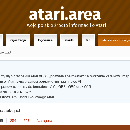
atari.area
Twoje polskie źródło informacji o Atari
rejestracja
logowanie
atariki
faq
atari.area strona g
strować.
myślą o grafice dla Atari XL/XE, pozwalające również na tworzenie kafelków i map
oli Atari Lynx przynosi poprawki timingu i nowe API.
portować obrazy do formatów .MIC, .GR8, .GR9 oraz G15.
dzia TURGEN 9.4.5.
estową emulatora 8-bitowego Atari.
na aukcjach
55
256
257
Następna