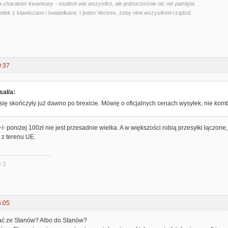
 charakter kwantowy - student wie wszystko, ale jednocześnie nic nie pamięta.
ełek z klawiszami i światełkami. I jeden Vectrex, żeby nimi wszystkimi rządzić.
0:37
sał/a:
się skończyły już dawno po brexicie. Mówię o oficjalnych cenach wysyłek, nie ko
- poniżej 100zł nie jest przesadnie wielka. A w większości robią przesyłki łączone,
 z terenu UE.
 :)
6:05
łać ze Stanów? Albo do Stanów?