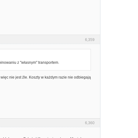
6,359
mbinowaniu z "własnym" transportem.
 więc nie jest źle. Koszty w każdym razie nie odbiegają
6,360