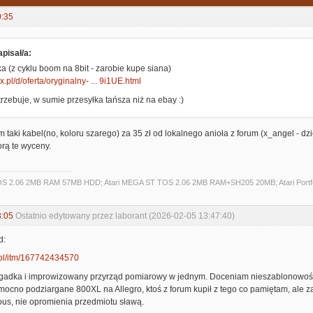
0:35
pisał/a:
tka (z cyklu boom na 8bit - zarobie kupe siana)
x.pl/d/oferta/oryginalny- ... 9i1UE.html
rzebuje, w sumie przesyłka tańsza niż na ebay :)
 taki kabel(no, koloru szarego) za 35 zł od lokalnego anioła z forum (x_angel - dzi
orą te wyceny.
S 2.06 2MB RAM 57MB HDD; Atari MEGA ST TOS 2.06 2MB RAM+SH205 20MB; Atari Portfo
3:05
Ostatnio edytowany przez laborant (2026-02-05 13:47:40)
d:
.pl/itm/167742434570
agadka i improwizowany przyrząd pomiarowy w jednym. Doceniam nieszablonowość
ocno podziargane 800XL na Allegro, ktoś z forum kupił z tego co pamiętam, ale z
us, nie opromienia przedmiotu sławą.