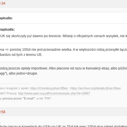
6:34
pisał/a:
napisał/a:
 UK się skończyły już dawno po brexicie. Mówię o oficjalnych cenach wysyłek, ni
a +/- poniżej 100zł nie jest przesadnie wielka. A w większości robią przesyłki łącz
bardzo od tych z terenu UE.
odzą jeszcze opłaty importowe. Albo płacone od razu w transakcji ebay, albo późn
ugę"), albo jedno+drugie.
sm i książek z epoki:
https://chomikuj.pl/uicr0Bee
;
https://archive.org/details/@uicr0bee
etki? Proszę:
http://www.atari.org.pl/forum/viewtopic.php?id=18887
ny
proszę przez "E-mail"
, a nie "PW".
0:58
.
uże rzeczy w kopertach do USA czy UK za 25zł tak więc 100zł plus jakieś dodatkow