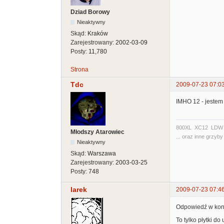
Dziad Borowy
Nieaktywny
Skąd:
Kraków
Zarejestrowany:
2002-03-09
Posty:
11,780
Strona
Tdc
2009-07-23 07:0
IMHO 12 - jestem t
800XL XC12 LDW 20
Młodszy Atarowiec
... oraz inne grzyby 
Nieaktywny
Skąd:
Warszawa
Zarejestrowany:
2003-03-25
Posty:
748
larek
2009-07-23 07:4
Odpowiedź w konk
To tylko płytki d