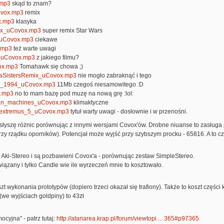
mp3
skąd to znam?
ovox.mp3
remix
x.mp3
klasyka
ix_uCovox.mp3
super remix Star Wars
uCovox.mp3
ciekawe
.mp3
też warte uwagi
_uCovox.mp3
z jakiego filmu?
ox.mp3
Tomahawk się chowa ;)
aSistersRemix_uCovox.mp3
nie mogło zabraknąć i tego
ix_1994_uCovox.mp3
11Mb czegoś niesamowitego :D
x.mp3
no to mam bazę pod muzę na nową grę :lol:
an_machines_uCovox.mp3
klimaktyczne
a extremus_5_uCovox.mp3
tytuł warty uwagi - dosłownie i w przenośni.
 słyszę różnic porównując z innymi wersjami Covox'ów. Drobne niuanse to zasługa p
zy rządku oporników). Potencjał może wyjść przy szybszym procku - 65816. A to c
 Aki-Stereo i są pozbawieni Covox'a - porównując zestaw SimpleStereo.
ązany i tylko Candle wie ile wyrzeczeń mnie to kosztowało.
t wykonania prototypów (dopiero trzeci okazał się trafiony). Także to koszt częśc
(we wyjściach goldpiny) to 43zł
ocyjna" - patrz tutaj:
http://atariarea.krap.pl/forum/viewtopi ... 365#p97365