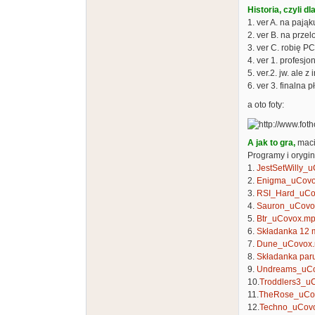
Historia, czyli dl
1. ver A. na pają
2. ver B. na prze
3. ver C. robię P
4. ver 1. profesjo
5. ver.2. jw. ale
6. ver 3. finalna 
a oto foty:
A jak to gra,
maci
Programy i orygin
1.
JestSetWilly_
2.
Enigma_uCov
3.
RSI_Hard_uCov
4.
Sauron_uCovox
5.
Btr_uCovox.mp
6.
Składanka 12 
7.
Dune_uCovox
8.
Składanka paru
9.
Undreams_uC
10.
Troddlers3_u
11.
TheRose_uCo
12.
Techno_uCov