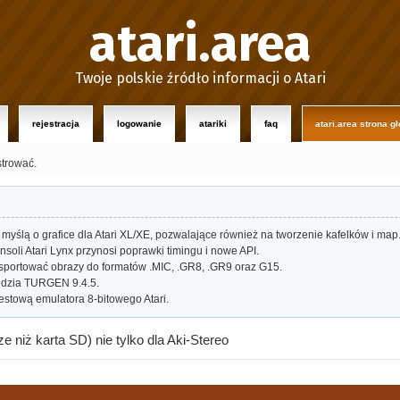
atari.area
Twoje polskie źródło informacji o Atari
rejestracja
logowanie
atariki
faq
atari.area strona g
strować.
myślą o grafice dla Atari XL/XE, pozwalające również na tworzenie kafelków i map
oli Atari Lynx przynosi poprawki timingu i nowe API.
portować obrazy do formatów .MIC, .GR8, .GR9 oraz G15.
dzia TURGEN 9.4.5.
estową emulatora 8-bitowego Atari.
 niż karta SD) nie tylko dla Aki-Stereo