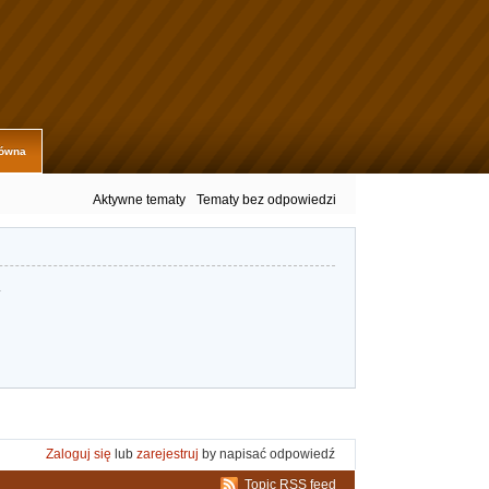
łówna
Aktywne tematy
Tematy bez odpowiedzi
.
Zaloguj się
lub
zarejestruj
by napisać odpowiedź
Topic RSS feed