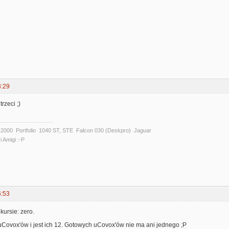
3:29
rzeci ;)
00 Portfolio 1040 ST, STE Falcon 030 (Deskpro) Jaguar
i Amigi :-P
6:53
ursie: zero.
o uCovox'ów i jest ich 12. Gotowych uCovox'ów nie ma ani jednego ;P