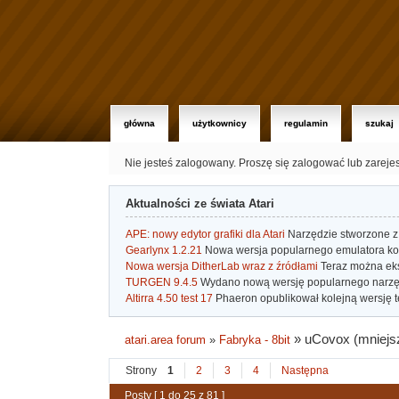
główna
użytkownicy
regulamin
szukaj
Nie jesteś zalogowany.
Proszę się zalogować lub zareje
Aktualności ze świata Atari
APE: nowy edytor grafiki dla Atari
Narzędzie stworzone z 
Gearlynx 1.2.21
Nowa wersja popularnego emulatora kons
Nowa wersja DitherLab wraz z źródłami
Teraz można eks
TURGEN 9.4.5
Wydano nową wersję popularnego narzę
Altirra 4.50 test 17
Phaeron opublikował kolejną wersję t
»
uCovox (mniejsze
atari.area forum
»
Fabryka - 8bit
Strony
1
2
3
4
Następna
Posty [ 1 do 25 z 81 ]