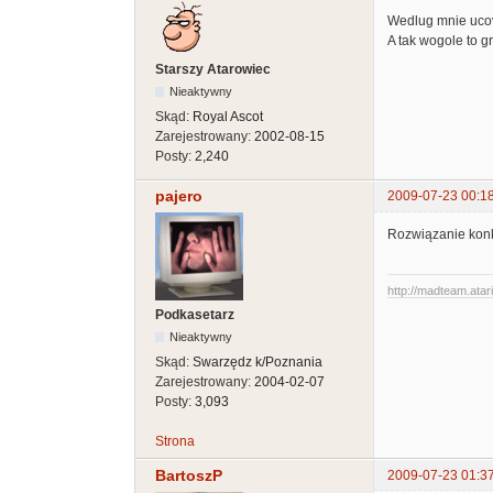
Wedlug mnie ucov
A tak wogole to gr
Starszy Atarowiec
Nieaktywny
Skąd:
Royal Ascot
Zarejestrowany:
2002-08-15
Posty:
2,240
pajero
2009-07-23 00:1
Rozwiązanie konk
http://madteam.atari
Podkasetarz
Nieaktywny
Skąd:
Swarzędz k/Poznania
Zarejestrowany:
2004-02-07
Posty:
3,093
Strona
BartoszP
2009-07-23 01:3