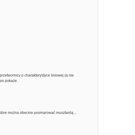
rzetwornicy o charakterystyce liniowej (a nie
zas pokaże.
i które można obecnie posmarować musztardą....