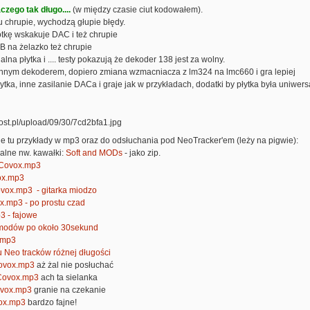
aczego tak długo....
(w między czasie ciut kodowałem).
ku chrupie, wychodzą głupie błędy.
lotkę wskakuje DAC i też chrupie
CB na żelazko też chrupie
nalna płytka i .... testy pokazują że dekoder 138 jest za wolny.
 z innym dekoderem, dopiero zmiana wzmacniacza z lm324 na lmc660 i gra lepiej
płytka, inne zasilanie DACa i graje jak w przykładach, dodatki by płytka była uniwer
e tu przykłady w mp3 oraz do odsłuchania pod NeoTracker'em (leży na pigwie):
alne nw. kawałki:
Soft and MODs
- jako zip.
uCovox.mp3
ox.mp3
ox.mp3 - gitarka miodzo
.mp3 - po prostu czad
3 - fajowe
modów po około 30sekund
.mp3
 Neo tracków różnej długości
ovox.mp3
aż żal nie posłuchać
Covox.mp3
ach ta sielanka
vox.mp3
granie na czekanie
ox.mp3
bardzo fajne!