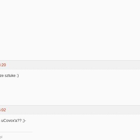
8:20
e sztuke :)
5:02
 uCovox'a?? ;)-
pl