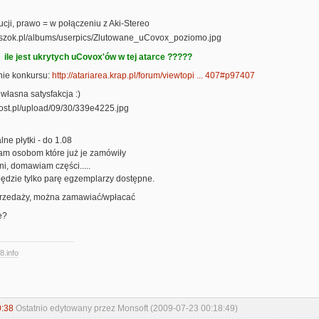
cji, prawo = w połączeniu z Aki-Stereo
le jest ukrytych uCovox'ów w tej atarce ?????
nie konkursu:
http://atariarea.krap.pl/forum/viewtopi ... 407#p97407
własna satysfakcja :)
ne płytki - do 1.08
iam osobom które już je zamówiły
ni, domawiam części.....
o będzie tylko parę egzemplarzy dostępne.
rzedaży, można zamawiać/wpłacać
e?
8.info
0:38
Ostatnio edytowany przez Monsoft (2009-07-23 00:18:49)