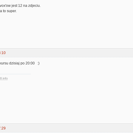
ox'ow jest 12 na zdjeciu.
a to super.
8:10
ursu dzisiaj po 20:00 :)
8.info
7:29