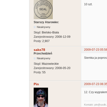
10 szt.
Starszy Atarowiec
Nieaktywny
Skąd:
Bielsko-Biała
Zarejestrowany:
2008-12-09
Posty:
2,907
sake78
2009-07-23 05:5
Przechodzień
Siemka ja poprosz
Nieaktywny
Skąd:
Mazowieckie
Zarejestrowany:
2008-05-20
Posty:
55
Pin
2009-07-23 06:3
12. Czy wygrałem
Kontakt: pin@usdk.