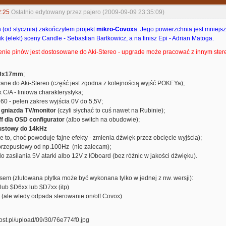
2:25
Ostatnio edytowany przez pajero (2009-09-09 23:35:09)
 (od stycznia) zakończyłem projekt
mikro-Covox
a. Jego powierzchnia jest mniejs
ik (elekt) sceny Candle - Sebastian Bartkowicz, a na finisz Epi - Adrian Matoga.
nie pinów jest dostosowane do Aki-Stereo - upgrade może pracować z innym stere
39x17mm
;
ane do Aki-Stereo (część jest zgodna z kolejnością wyjść POKEYa);
 C/A - liniowa charakterystyka;
60 - pełen zakres wyjścia 0V do 5,5V;
 gniazda TV/monitor
(czyli słychać to cuś nawet na Rubinie);
f dla OSD configurator
(albo switch na obudowie);
pustowy do 14kHz
e to, choć powoduje fajne efekty - zmienia dźwięk przez obcięcie wyjścia);
noprzepustowy od np.100Hz (nie zalecam);
o zasilania 5V atarki albo 12V z IOboard (bez różnic w jakości dźwięku).
sem (zlutowana płytka może być wykonana tylko w jednej z nw. wersji):
lub $D6xx lub $D7xx (itp)
(ale wtedy odpada sterowanie on/off Covox)