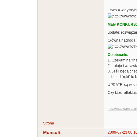
Lewo = w dystrybu
Mały KONKURS: i
update: rozwiąza
Główna nagroda: 
Co obecnie.
1. Czekam na final
2. Lutuje i wstaw
3. Jeśli będą chęt
... bo od "ręki" t
UPDATE: są w sp
Czy ktoś reflektuj
http://madteam.atari
Strona
Monsoft
2009-07-23 00:1