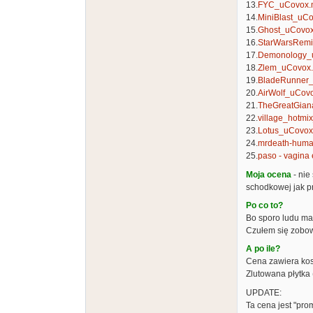
13.
FYC_uCovox.
14.
MiniBlast_uC
15.
Ghost_uCovo
16.
StarWarsRem
17.
Demonology_
18.
Zlem_uCovox
19.
BladeRunner
20.
AirWolf_uCov
21.
TheGreatGian
22.
village_hotm
23.
Lotus_uCovo
24.
mrdeath-hum
25.
paso - vagin
Moja ocena
- nie
schodkowej jak pr
Po co to?
Bo sporo ludu ma
Czułem się zobowi
A po ile?
Cena zawiera kosz
Zlutowana płytka 
UPDATE:
Ta cena jest "prom