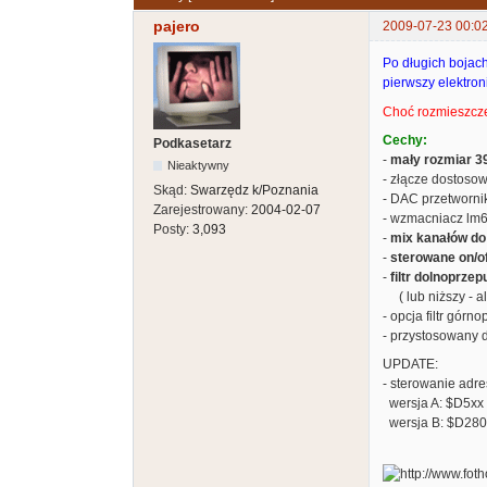
pajero
2009-07-23 00:0
Po długich bojach
pierwszy elektron
Choć rozmieszcze
Cechy:
Podkasetarz
-
mały rozmiar 
Nieaktywny
- złącze dostosow
Skąd:
Swarzędz k/Poznania
- DAC przetwornik
Zarejestrowany:
2004-02-07
- wzmacniacz lm6
Posty:
3,093
-
mix kanałów do
-
sterowane on/of
-
filtr dolnoprze
( lub niższy - al
- opcja filtr gór
- przystosowany d
UPDATE:
- sterowanie adre
wersja A: $D5xx 
wersja B: $D280 