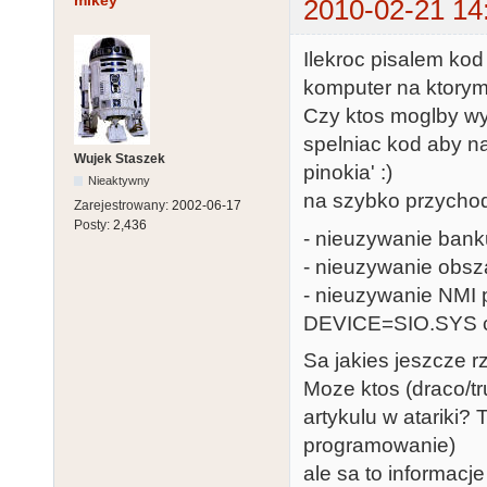
mikey
2010-02-21 14
Ilekroc pisalem kod
komputer na ktorym 
Czy ktos moglby wyl
spelniac kod aby n
Wujek Staszek
pinokia' :)
Nieaktywny
na szybko przychod
Zarejestrowany:
2002-06-17
Posty:
2,436
- nieuzywanie bank
- nieuzywanie obsz
- nieuzywanie NMI 
DEVICE=SIO.SYS c
Sa jakies jeszcze 
Moze ktos (draco/tr
artykulu w atariki? 
programowanie)
ale sa to informac