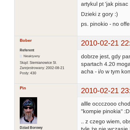
artykul pt 'jak pisa
Dzieki z gory :)
ps. pinokio - no of
Bober
2010-02-21 22
Referent
dobrze jest, gdy p
Nieaktywny
Skąd:
Siemianowice Sl.
spartach 4.20 moga 
Zarejestrowany:
2002-08-21
acha - i/o w tym kon
Posty:
430
Pin
2010-02-21 23
allle occczooo chod
"kompie pinokia" :D
.. z czego wiem, o
Dziad Borowy
tyle że nie wczasie I