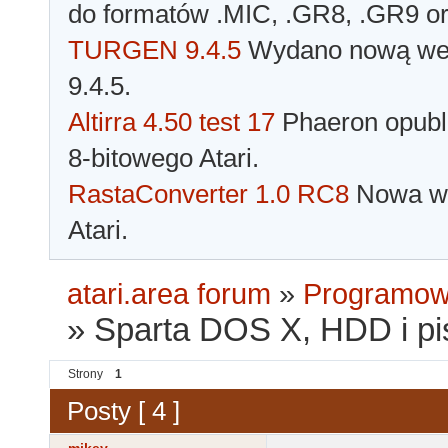
do formatów .MIC, .GR8, .GR9 o
TURGEN 9.4.5
Wydano nową wer
9.4.5.
Altirra 4.50 test 17
Phaeron opubli
8-bitowego Atari.
RastaConverter 1.0 RC8
Nowa wer
Atari.
atari.area forum
»
Programowa
»
Sparta DOS X, HDD i p
Strony
1
Posty [ 4 ]