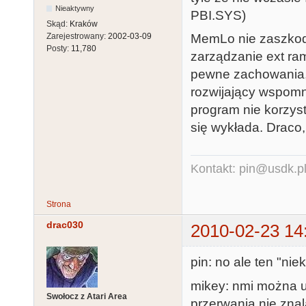
Nieaktywny
PBI.SYS)
Skąd:
Kraków
MemLo nie zaszkodzi 
Zarejestrowany:
2002-03-09
Posty:
11,780
zarządzanie ext ra
pewne zachowania, 
rozwijający wspomn
program nie korzys
się wykłada. Draco,
Kontakt: pin@usdk.p
Strona
drac030
2010-02-23 14
pin: no ale ten "nie
mikey: nmi można u
Swołocz z Atari Area
przerwania nie zna