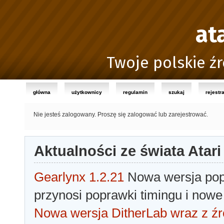
at
Twoje polskie źr
główna
użytkownicy
regulamin
szukaj
rejestr
Nie jesteś zalogowany.
Proszę się zalogować lub zarejestrować.
Aktualności ze świata Atari
Gearlynx 1.2.21
Nowa wersja popu
przynosi poprawki timingu i nowe
Nowa wersja DitherLab wraz z źr