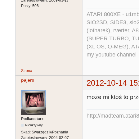
Zarejestrowany:
2009-03-17
Posty:
506
ATARI 800XE - u1mb, 
SIO2SD, SIDE3, sio2us
(lotharek), rverter, 
(SUPER TURBO, TURBO
(XL OS, Q-MEG), AT
my youtube channel
Strona
pajero
2012-10-14 15
może mi ktoś to pr
http://madteam.atari8
Podkasetarz
Nieaktywny
Skąd:
Swarzędz k/Poznania
Zarejestrowany:
2004-02-07