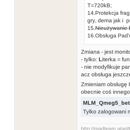
T=720kB;
14.Protekcja fra
gry, dema jak i 
15.
Nieużywanie 
16.Obsługa Pad'
Zmiana - jest moni
- tylko:
L
iterka = fu
- nie modyfikuje p
acz obsługa jeszc
Zmieniam obsługę IR
obecnie coś innego
MLM_Qmeg5_beta
Tylko zalogowani m
http://madteam.atari8