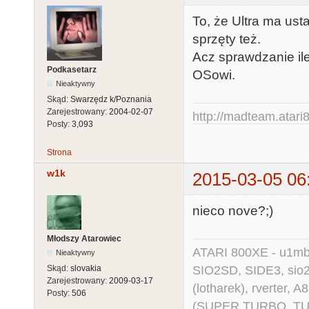
To, że Ultra ma ust
sprzęty też.
Acz sprawdzanie il
Podkasetarz
OSowi.
Nieaktywny
Skąd:
Swarzędz k/Poznania
Zarejestrowany:
2004-02-07
http://madteam.atari8
Posty:
3,093
Strona
w1k
2015-03-05 06
nieco nove?;)
Młodszy Atarowiec
ATARI 800XE - u1mb, 
Nieaktywny
SIO2SD, SIDE3, sio2us
Skąd:
slovakia
Zarejestrowany:
2009-03-17
(lotharek), rverter, 
Posty:
506
(SUPER TURBO, TURBO