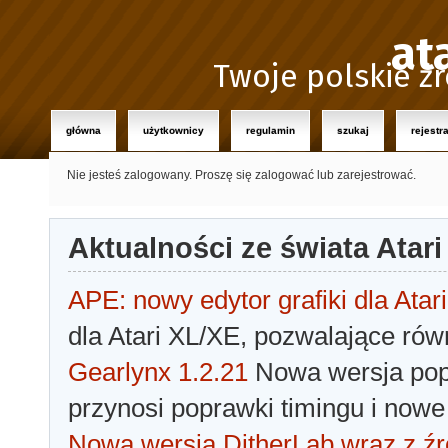
at
Twoje polskie źr
główna
użytkownicy
regulamin
szukaj
rejestr
Nie jesteś zalogowany.
Proszę się zalogować lub zarejestrować.
Aktualności ze świata Atari
APE: nowy edytor grafiki dla Atari
dla Atari XL/XE, pozwalające rów
Gearlynx 1.2.21
Nowa wersja popu
przynosi poprawki timingu i nowe
Nowa wersja DitherLab wraz z źr