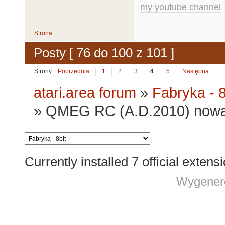
my youtube channel
Strona
Posty [ 76 do 100 z 101 ]
Strony
Poprzednia
1
2
3
4
5
Następna
atari.area forum
»
Fabryka - 8
»
QMEG RC (A.D.2010) nowa
Currently installed
7 official extens
Wygenero