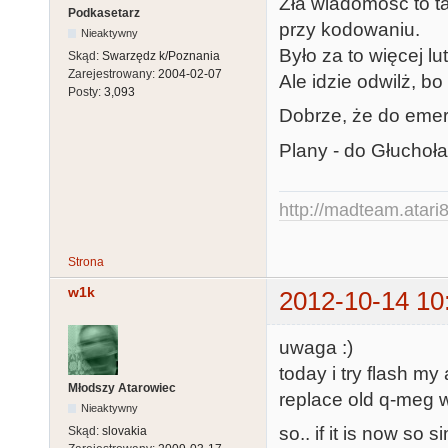
Zła wiadomość to ta
Podkasetarz
przy kodowaniu.
Nieaktywny
Było za to więcej lu
Skąd:
Swarzędz k/Poznania
Zarejestrowany:
2004-02-07
Ale idzie odwilż, b
Posty:
3,093
Dobrze, że do emery
Plany - do Głuchołaz
http://madteam.atari8
Strona
w1k
2012-10-14 10
uwaga :)
today i try flash m
Młodszy Atarowiec
replace old q-meg w
Nieaktywny
so.. if it is now so
Skąd:
slovakia