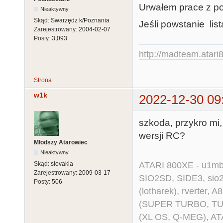
Urwałem prace z p
Nieaktywny
Skąd:
Swarzędz k/Poznania
Jeśli powstanie lis
Zarejestrowany:
2004-02-07
Posty:
3,093
http://madteam.atari8
Strona
w1k
2022-12-30 09
szkoda, przykro mi,
wersji RC?
Młodszy Atarowiec
Nieaktywny
ATARI 800XE - u1mb, 
Skąd:
slovakia
Zarejestrowany:
2009-03-17
SIO2SD, SIDE3, sio2us
Posty:
506
(lotharek), rverter, 
(SUPER TURBO, TURBO
(XL OS, Q-MEG), AT