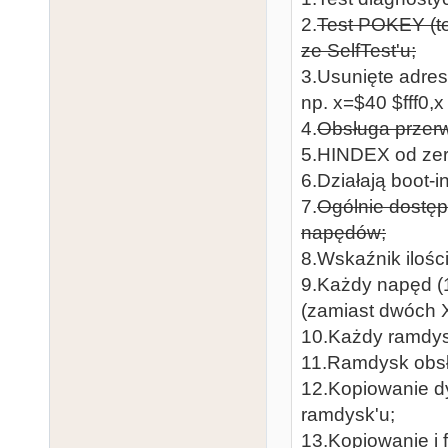
2.
Test POKEY (t
ze SelfTest'u;
3.Usunięte adre
np. x=$40 $fff0,x
4.
Obsługa przer
5.HINDEX od zer
6.Działają boot-i
7.
Ogólnie dostęp
napędów;
8.Wskaźnik iloś
9.Każdy napęd (
(zamiast dwóch X
10.Każdy ramdys
11.Ramdysk obsł
12.Kopiowanie dy
ramdysk'u;
13.Kopiowanie i 