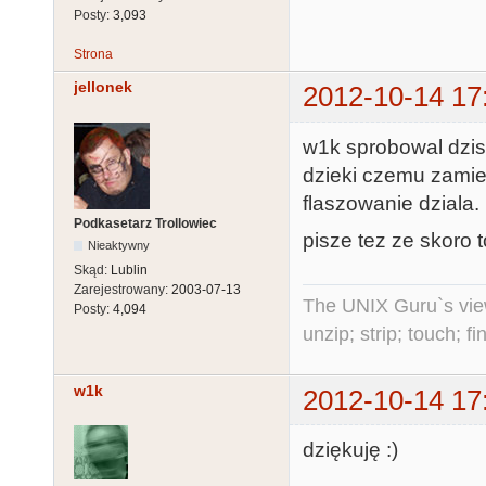
Posty:
3,093
Strona
jellonek
2012-10-14 17
w1k sprobowal dzis
dzieki czemu zamien
flaszowanie dziala.
Podkasetarz Trollowiec
pisze tez ze skoro 
Nieaktywny
Skąd:
Lublin
Zarejestrowany:
2003-07-13
The UNIX Guru`s vie
Posty:
4,094
unzip; strip; touch; 
w1k
2012-10-14 17
dziękuję :)