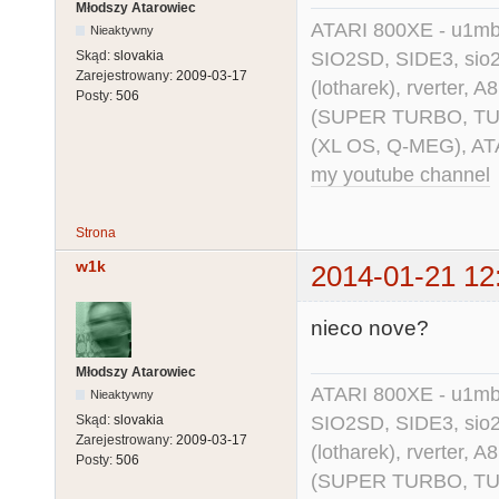
Młodszy Atarowiec
ATARI 800XE - u1mb, 
Nieaktywny
SIO2SD, SIDE3, sio2us
Skąd:
slovakia
Zarejestrowany:
2009-03-17
(lotharek), rverter, 
Posty:
506
(SUPER TURBO, TURBO
(XL OS, Q-MEG), AT
my youtube channel
Strona
w1k
2014-01-21 12
nieco nove?
Młodszy Atarowiec
ATARI 800XE - u1mb, 
Nieaktywny
SIO2SD, SIDE3, sio2us
Skąd:
slovakia
Zarejestrowany:
2009-03-17
(lotharek), rverter, 
Posty:
506
(SUPER TURBO, TURBO