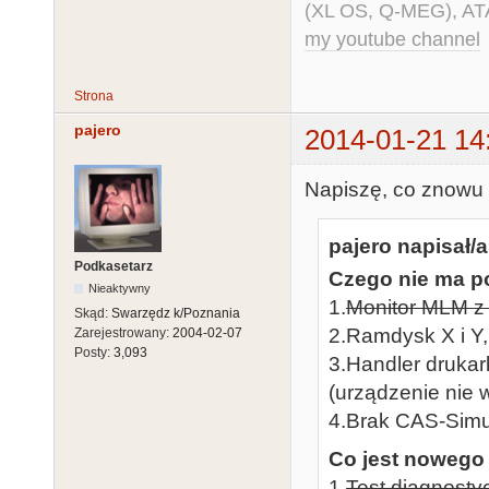
(XL OS, Q-MEG), AT
my youtube channel
Strona
pajero
2014-01-21 14
Napiszę, co znowu 
pajero napisał/a
Podkasetarz
Czego nie ma po
Nieaktywny
1.
Monitor MLM z
Skąd:
Swarzędz k/Poznania
2.Ramdysk X i Y
Zarejestrowany:
2004-02-07
Posty:
3,093
3.Handler drukar
(urządzenie nie
4.Brak CAS-Simu
Co jest nowego 
1.
Test diagnosty