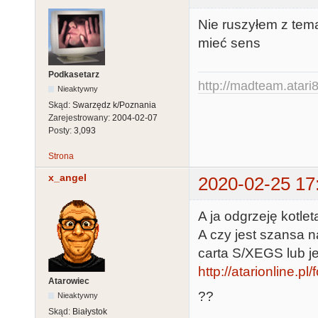
Nie ruszyłem z tem
mieć sens
Podkasetarz
http://madteam.atari8
Nieaktywny
Skąd:
Swarzędz k/Poznania
Zarejestrowany:
2004-02-07
Posty:
3,093
Strona
x_angel
2020-02-25 17
A ja odgrzeję kotleta
A czy jest szansa 
carta S/XEGS lub j
http://atarionline.
Atarowiec
??
Nieaktywny
Skąd:
Białystok