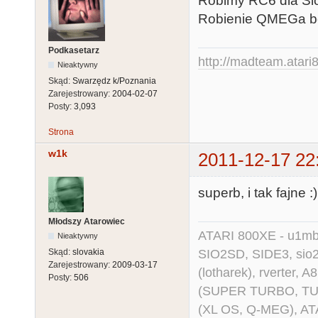
Robimy RC6 dla Si
Robienie QMEGa be
Podkasetarz
http://madteam.atari8
Nieaktywny
Skąd:
Swarzędz k/Poznania
Zarejestrowany:
2004-02-07
Posty:
3,093
Strona
w1k
2011-12-17 22
superb, i tak fajne :)
Młodszy Atarowiec
ATARI 800XE - u1mb, 
Nieaktywny
SIO2SD, SIDE3, sio2us
Skąd:
slovakia
Zarejestrowany:
2009-03-17
(lotharek), rverter, 
Posty:
506
(SUPER TURBO, TURBO
(XL OS, Q-MEG), AT