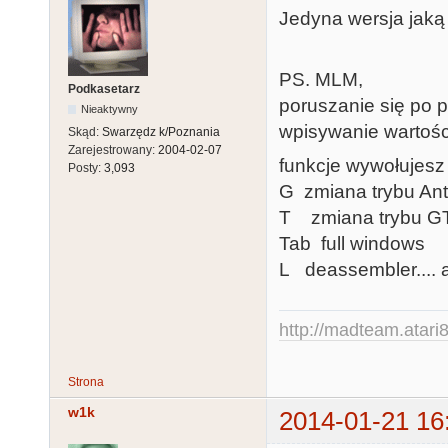
Jedyna wersja jaką
PS. MLM,
Podkasetarz
poruszanie się po p
Nieaktywny
wpisywanie wartości
Skąd:
Swarzędz k/Poznania
Zarejestrowany:
2004-02-07
funkcje wywołujesz S
Posty:
3,093
G zmiana trybu Ant
T zmiana trybu G
Tab full windows
L deassembler.... a
http://madteam.atari8
Strona
w1k
2014-01-21 16