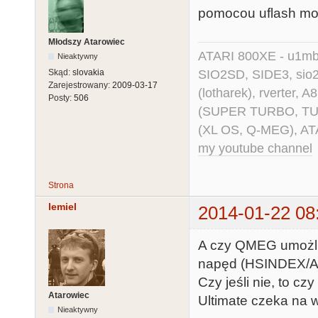
pomocou uflash moz
Młodszy Atarowiec
ATARI 800XE - u1mb, 
Nieaktywny
SIO2SD, SIDE3, sio2us
Skąd:
slovakia
Zarejestrowany:
2009-03-17
(lotharek), rverter, 
Posty:
506
(SUPER TURBO, TURBO
(XL OS, Q-MEG), AT
my youtube channel
Strona
lemiel
2014-01-22 08
A czy QMEG umożliw
napęd (HSINDEX/
Czy jeśli nie, to c
Atarowiec
Ultimate czeka na w
Nieaktywny