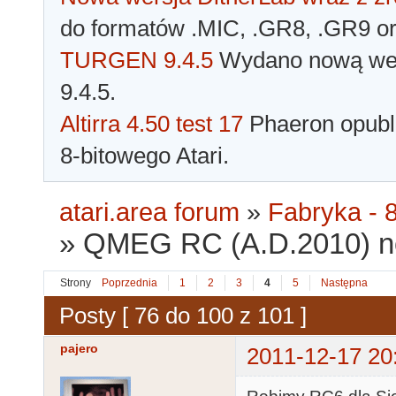
do formatów .MIC, .GR8, .GR9 o
TURGEN 9.4.5
Wydano nową wer
9.4.5.
Altirra 4.50 test 17
Phaeron opubli
8-bitowego Atari.
atari.area forum
»
Fabryka - 8
»
QMEG RC (A.D.2010) n
Strony
Poprzednia
1
2
3
4
5
Następna
Posty [ 76 do 100 z 101 ]
pajero
2011-12-17 20