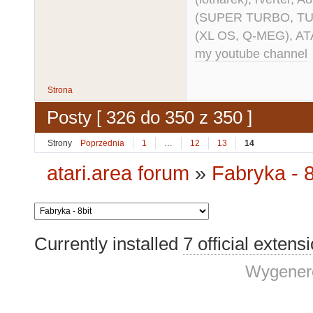
(SUPER TURBO, TURBO
(XL OS, Q-MEG), AT
my youtube channel
Strona
Posty [ 326 do 350 z 350 ]
Strony
Poprzednia
1
…
12
13
14
atari.area forum
»
Fabryka - 8
Currently installed
7 official extens
Wygenero