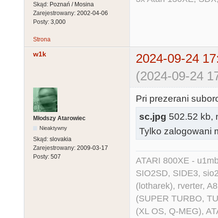
Skąd:
Poznań / Mosina
Zarejestrowany:
2002-04-06
Posty:
3,000
Strona
w1k
2024-09-24 17
(2024-09-24 17
Pri prezerani subo
sc.jpg
502.52 kb, n
Młodszy Atarowiec
Nieaktywny
Tylko zalogowani m
Skąd:
slovakia
Zarejestrowany:
2009-03-17
Posty:
507
ATARI 800XE - u1mb, 
SIO2SD, SIDE3, sio2us
(lotharek), rverter, 
(SUPER TURBO, TURBO
(XL OS, Q-MEG), AT