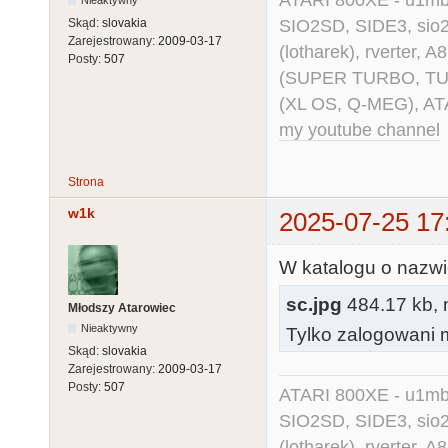
ATARI 800XE - u1mb, 
Nieaktywny
SIO2SD, SIDE3, sio2us
Skąd:
slovakia
Zarejestrowany:
2009-03-17
(lotharek), rverter, 
Posty:
507
(SUPER TURBO, TURBO
(XL OS, Q-MEG), AT
my youtube channel
Strona
w1k
2025-07-25 17
W katalogu o nazwie
sc.jpg
484.17 kb, n
Młodszy Atarowiec
Nieaktywny
Tylko zalogowani m
Skąd:
slovakia
Zarejestrowany:
2009-03-17
Posty:
507
ATARI 800XE - u1mb, 
SIO2SD, SIDE3, sio2us
(lotharek), rverter, 