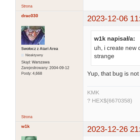
Strona
drac030
2023-12-06 11
w1k napisał/a:
uh, i create new 
Swołocz z Atari Area
strange
Nieaktywny
Skąd:
Warszawa
Zarejestrowany:
2004-09-12
Yup, that bug is not 
Posty:
4,668
KMK
? HEX$(6670358)
Strona
w1k
2023-12-26 21