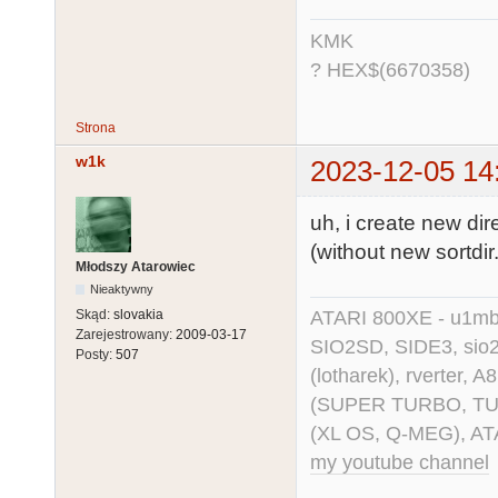
KMK
? HEX$(6670358)
Strona
w1k
2023-12-05 14
uh, i create new dir
(without new sortdir.
Młodszy Atarowiec
Nieaktywny
ATARI 800XE - u1mb, 
Skąd:
slovakia
Zarejestrowany:
2009-03-17
SIO2SD, SIDE3, sio2us
Posty:
507
(lotharek), rverter, 
(SUPER TURBO, TURBO
(XL OS, Q-MEG), AT
my youtube channel