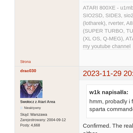
ATARI 800XE - u1mb, 
SIO2SD, SIDE3, sio2us
(lotharek), rverter, 
(SUPER TURBO, TURBO
(XL OS, Q-MEG), AT
my youtube channel
Strona
drac030
2023-11-29 20
w1k napisał/a:
hmm, probadly i f
Swołocz z Atari Area
sparta command
Nieaktywny
Skąd:
Warszawa
Zarejestrowany:
2004-09-12
Confirmed. The real
Posty:
4,668