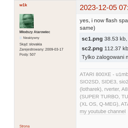
w1k
2023-12-05 07
yes, i now flash spar
same)
Młodszy Atarowiec
sc1.png
38.53 kb, 
Nieaktywny
Skąd:
slovakia
sc2.png
112.37 kb,
Zarejestrowany:
2009-03-17
Posty:
507
Tylko zalogowani m
ATARI 800XE - u1mb, 
SIO2SD, SIDE3, sio2us
(lotharek), rverter, 
(SUPER TURBO, TURBO
(XL OS, Q-MEG), AT
my youtube channel
Strona