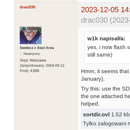
drac030
2023-12-05 14
drac030 (2023
w1k napisał/a:
yes, i now flash 
Swołocz z Atari Area
still same)
Nieaktywny
Skąd:
Warszawa
Zarejestrowany:
2004-09-12
Hmm, it seems that e
Posty:
4,668
January).
Try this: use the SD
the one attached he
helped.
sortdir.ovl
1.52 kb
Tylko zalogowani m