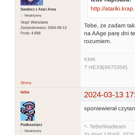
http://atariki.kr
Swołocz z Atari Area
Nieaktywny
Skąd:
Warszawa
Tebe, że zadam taki
Zarejestrowany:
2004-09-12
na AAge parę dni t
Posty:
4,668
rozumiem.
KMK
? HEX$(6670358)
Strona
tebe
2024-03-13 17
sponiewierał czyta
Podkasetarz
*- TeBe/Madteam
Nieaktywny
3x Atari 130XE, SDX