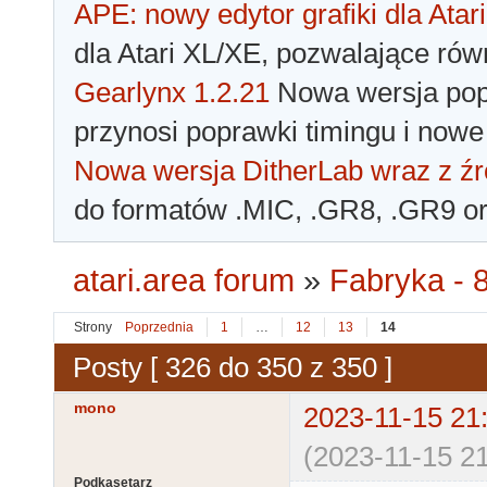
APE: nowy edytor grafiki dla Atari
dla Atari XL/XE, pozwalające rów
Gearlynx 1.2.21
Nowa wersja popu
przynosi poprawki timingu i nowe
Nowa wersja DitherLab wraz z źr
do formatów .MIC, .GR8, .GR9 o
atari.area forum
»
Fabryka - 8
Strony
Poprzednia
1
…
12
13
14
Posty [ 326 do 350 z 350 ]
mono
2023-11-15 21
(2023-11-15 21
Podkasetarz