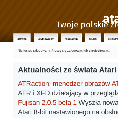
at
Twoje polskie źr
główna
użytkownicy
regulamin
szukaj
rejestr
Nie jesteś zalogowany.
Proszę się zalogować lub zarejestrować.
Aktualności ze świata Atari
ATRaction: menedżer obrazów 
ATR i XFD działający w przegląda
Fujisan 2.0.5 beta 1
Wyszła nowa 
Atari 8-bit nastawionego na obsłu