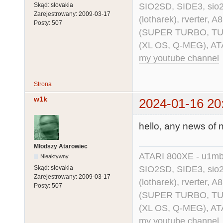
SIO2SD, SIDE3, sio2us
Skąd:
slovakia
Zarejestrowany:
2009-03-17
(lotharek), rverter, 
Posty:
507
(SUPER TURBO, TURBO
(XL OS, Q-MEG), AT
my youtube channel
Strona
w1k
2024-01-16 20
hello, any news of 
Młodszy Atarowiec
ATARI 800XE - u1mb, 
Nieaktywny
SIO2SD, SIDE3, sio2us
Skąd:
slovakia
Zarejestrowany:
2009-03-17
(lotharek), rverter, 
Posty:
507
(SUPER TURBO, TURBO
(XL OS, Q-MEG), AT
my youtube channel