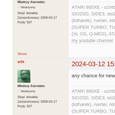
Młodszy Atarowiec
ATARI 800XE - u1mb, 
Nieaktywny
SIO2SD, SIDE3, sio2us
Skąd:
slovakia
Zarejestrowany:
2009-03-17
(lotharek), rverter, 
Posty:
507
(SUPER TURBO, TURBO
(XL OS, Q-MEG), AT
my youtube channel
Strona
w1k
2024-03-12 15
any chance for new
Młodszy Atarowiec
ATARI 800XE - u1mb, 
Nieaktywny
SIO2SD, SIDE3, sio2us
Skąd:
slovakia
Zarejestrowany:
2009-03-17
(lotharek), rverter, 
Posty:
507
(SUPER TURBO, TURBO