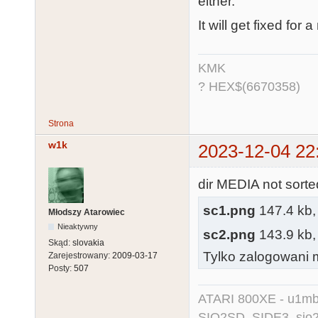
either.
It will get fixed for
KMK
? HEX$(6670358)
Strona
w1k
2023-12-04 22
dir MEDIA not sorted
sc1.png
147.4 kb, 
Młodszy Atarowiec
Nieaktywny
sc2.png
143.9 kb, 
Skąd:
slovakia
Tylko zalogowani m
Zarejestrowany:
2009-03-17
Posty:
507
ATARI 800XE - u1mb, 
SIO2SD, SIDE3, sio2us