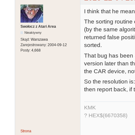
I think that he means
The sorting routine c
Swołocz z Atari Area
(by the same algori
Nieaktywny
returned false posit
Skąd:
Warszawa
sorted.
Zarejestrowany:
2004-09-12
Posty:
4,668
That bug has been a
version later than t
the CAR device, no
So the resolution i
then report back, if
KMK
? HEX$(6670358)
Strona