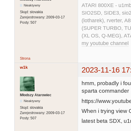
ATARI 800XE - u1mb, 
Nieaktywny
SIO2SD, SIDE3, sio2us
Skąd:
slovakia
Zarejestrowany:
2009-03-17
(lotharek), rverter, 
Posty:
507
(SUPER TURBO, TURBO
(XL OS, Q-MEG), AT
my youtube channel
Strona
w1k
2023-11-16 17
hmm, probadly i fou
sparta commander
Młodszy Atarowiec
https://www.youtu
Nieaktywny
Skąd:
slovakia
When i trying view 
Zarejestrowany:
2009-03-17
Posty:
507
latest beta SDX, u1m