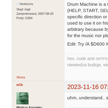
Drum Machine is a t
Nieaktywny
Skąd:
inąd
(HELP, START, SEL
Zarejestrowany:
2007-08-20
specific direction or
Posty:
3,064
used to use it on h
arbitrary because b
for the music nor pl
Edit: Try /A $D60
hex, code and ror'n'ro
niewiedza buduje, wi
Strona
w1k
2023-11-16 07
uhm, understand.. s
Młodszy Atarowiec