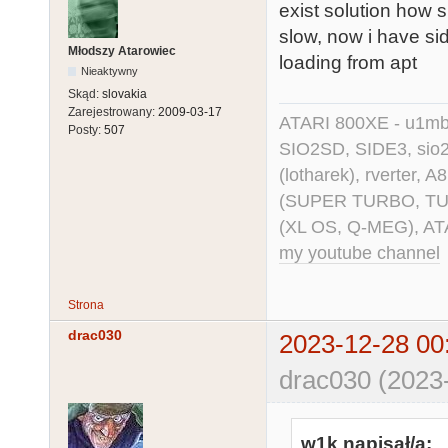
exist solution how
slow, now i have sid
Młodszy Atarowiec
loading from apt
Nieaktywny
Skąd:
slovakia
Zarejestrowany:
2009-03-17
ATARI 800XE - u1mb, 
Posty:
507
SIO2SD, SIDE3, sio2us
(lotharek), rverter, 
(SUPER TURBO, TURBO
(XL OS, Q-MEG), AT
my youtube channel
Strona
drac030
2023-12-28 00
drac030 (2023-
w1k napisał/a: