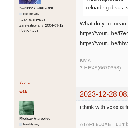
reloading disks i
Swołocz z Atari Area
Nieaktywny
Skąd:
Warszawa
What do you mean e
Zarejestrowany:
2004-09-12
Posty:
4,668
https://youtu.be/l
https://youtu.be/
KMK
? HEX$(6670358)
Strona
w1k
2023-12-28 08
i think with vbxe is 
Młodszy Atarowiec
ATARI 800XE - u1mb, 
Nieaktywny