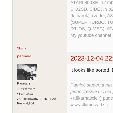
ATARI 800XE - u1mb, 
SIO2SD, SIDE3, sio2us
(lotharek), rverter, 
(SUPER TURBO, TURBO
(XL OS, Q-MEG), AT
my youtube channel
Strona
perinoid
2023-12-04 22
It looks like sorted
Kasetarz
Pamięć studenta ma c
Nieaktywny
jednocześnie nic nie
Skąd:
W-wa
- Kilka(naście?) pude
Zarejestrowany:
2015-11-20
Posty:
4,104
wszystkimi rządzić.