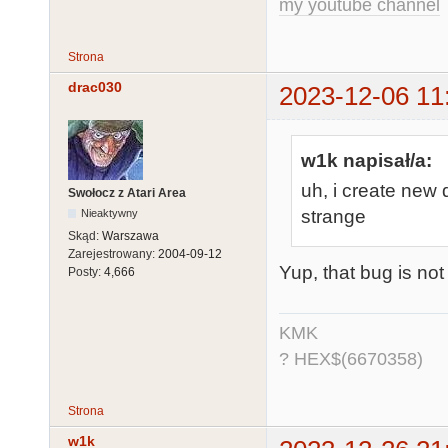
my youtube channel
Strona
drac030
2023-12-06 11
w1k napisał/a:
uh, i create new 
Swołocz z Atari Area
strange
Nieaktywny
Skąd:
Warszawa
Zarejestrowany:
2004-09-12
Yup, that bug is not 
Posty:
4,666
KMK
? HEX$(6670358)
Strona
w1k