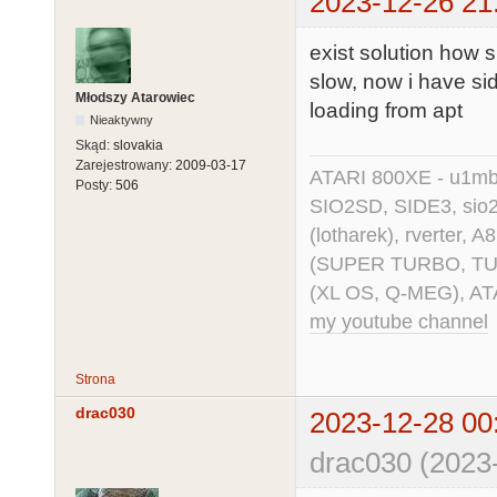
2023-12-26 21
exist solution how
slow, now i have sid
Młodszy Atarowiec
loading from apt
Nieaktywny
Skąd:
slovakia
Zarejestrowany:
2009-03-17
ATARI 800XE - u1mb, 
Posty:
506
SIO2SD, SIDE3, sio2us
(lotharek), rverter, 
(SUPER TURBO, TURBO
(XL OS, Q-MEG), AT
my youtube channel
Strona
drac030
2023-12-28 00
drac030 (2023-