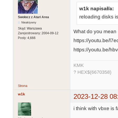
w1k napisał/a:
reloading disks i
Swołocz z Atari Area
Nieaktywny
Skąd:
Warszawa
What do you mean e
Zarejestrowany:
2004-09-12
Posty:
4,666
https://youtu.be/l
https://youtu.be/
KMK
? HEX$(6670358)
Strona
w1k
2023-12-28 08
i think with vbxe is 