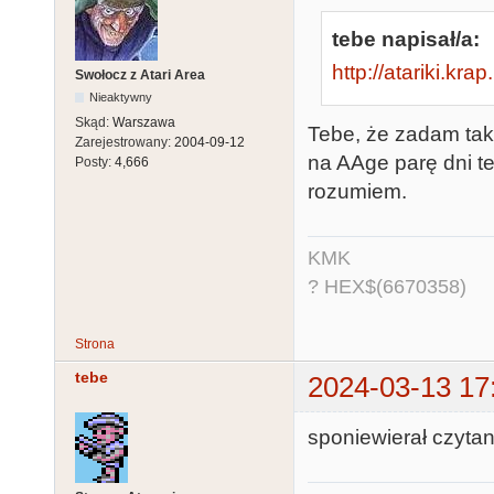
tebe napisał/a:
http://atariki.kr
Swołocz z Atari Area
Nieaktywny
Skąd:
Warszawa
Tebe, że zadam taki
Zarejestrowany:
2004-09-12
na AAge parę dni t
Posty:
4,666
rozumiem.
KMK
? HEX$(6670358)
Strona
tebe
2024-03-13 17
sponiewierał czyta