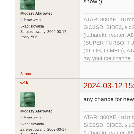
show ;)
Młodszy Atarowiec
ATARI 800XE - u1mb, 
Nieaktywny
SIO2SD, SIDE3, sio2us
Skąd:
slovakia
Zarejestrowany:
2009-03-17
(lotharek), rverter, 
Posty:
506
(SUPER TURBO, TURBO
(XL OS, Q-MEG), AT
my youtube channel
Strona
w1k
2024-03-12 15
any chance for new
Młodszy Atarowiec
ATARI 800XE - u1mb, 
Nieaktywny
SIO2SD, SIDE3, sio2us
Skąd:
slovakia
Zarejestrowany:
2009-03-17
(lotharek), rverter, 