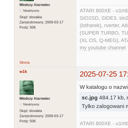
Młodszy Atarowiec
ATARI 800XE - u1mb, 
Nieaktywny
SIO2SD, SIDE3, sio2us
Skąd:
slovakia
Zarejestrowany:
2009-03-17
(lotharek), rverter, 
Posty:
506
(SUPER TURBO, TURBO
(XL OS, Q-MEG), AT
my youtube channel
Strona
w1k
2025-07-25 17
W katalogu o nazwie
sc.jpg
484.17 kb, n
Młodszy Atarowiec
Nieaktywny
Tylko zalogowani m
Skąd:
slovakia
Zarejestrowany:
2009-03-17
Posty:
506
ATARI 800XE - u1mb, 