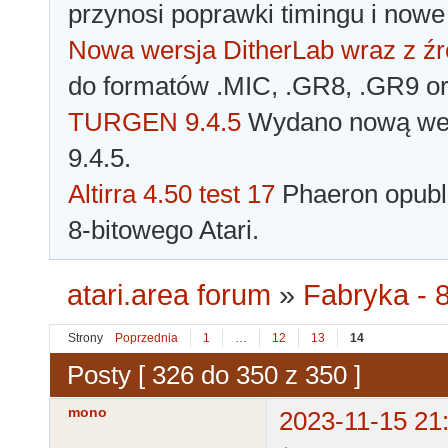
przynosi poprawki timingu i nowe
Nowa wersja DitherLab wraz z źr
do formatów .MIC, .GR8, .GR9 o
TURGEN 9.4.5
Wydano nową wer
9.4.5.
Altirra 4.50 test 17
Phaeron opubli
8-bitowego Atari.
atari.area forum
»
Fabryka - 8
Strony
Poprzednia
1
…
12
13
14
Posty [ 326 do 350 z 350 ]
mono
2023-11-15 21