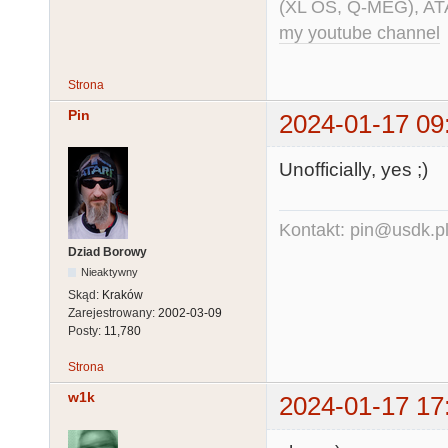
(XL OS, Q-MEG), AT
my youtube channel
Strona
Pin
2024-01-17 09
Unofficially, yes ;)
Kontakt: pin@usdk.p
Dziad Borowy
Nieaktywny
Skąd:
Kraków
Zarejestrowany:
2002-03-09
Posty:
11,780
Strona
w1k
2024-01-17 17