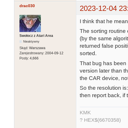
drac030
2023-12-04 23
I think that he means
The sorting routine c
Swołocz z Atari Area
(by the same algori
Nieaktywny
returned false posit
Skąd:
Warszawa
sorted.
Zarejestrowany:
2004-09-12
Posty:
4,666
That bug has been a
version later than t
the CAR device, no
So the resolution i
then report back, if
KMK
? HEX$(6670358)