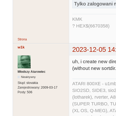
Tylko zalogowani m
KMK
? HEX$(6670358)
Strona
w1k
2023-12-05 14
uh, i create new dir
(without new sortdir.
Młodszy Atarowiec
Nieaktywny
ATARI 800XE - u1mb, 
Skąd:
slovakia
Zarejestrowany:
2009-03-17
SIO2SD, SIDE3, sio2us
Posty:
506
(lotharek), rverter, 
(SUPER TURBO, TURBO
(XL OS, Q-MEG), AT