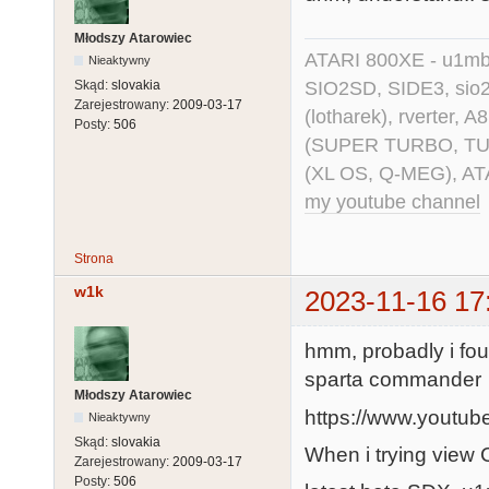
Młodszy Atarowiec
ATARI 800XE - u1mb, 
Nieaktywny
SIO2SD, SIDE3, sio2us
Skąd:
slovakia
Zarejestrowany:
2009-03-17
(lotharek), rverter, 
Posty:
506
(SUPER TURBO, TURBO
(XL OS, Q-MEG), AT
my youtube channel
Strona
w1k
2023-11-16 17
hmm, probadly i fou
sparta commander
Młodszy Atarowiec
https://www.youtu
Nieaktywny
Skąd:
slovakia
When i trying view 
Zarejestrowany:
2009-03-17
Posty:
506