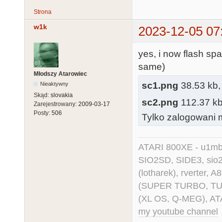
Strona
w1k
2023-12-05 07
yes, i now flash spar
same)
Młodszy Atarowiec
sc1.png
38.53 kb, 
Nieaktywny
Skąd:
slovakia
sc2.png
112.37 kb,
Zarejestrowany:
2009-03-17
Posty:
506
Tylko zalogowani m
ATARI 800XE - u1mb, 
SIO2SD, SIDE3, sio2us
(lotharek), rverter, 
(SUPER TURBO, TURBO
(XL OS, Q-MEG), AT
my youtube channel