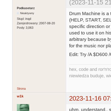
(2023-11-15 21
Podkasetarz
Drum Machine is a t
Nieaktywny
Skąd:
inąd
(HELP, START, SEL
Zarejestrowany:
2007-08-20
specific direction or
Posty:
3,063
used to use it on h
arbitrary because b
for the music nor pl
Edit: Try /A $D60
hex, code and ror'n'ro
niewiedza buduje, wi
Strona
w1k
2023-11-16 07
uhm, understand.. s