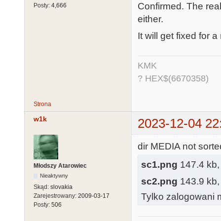
Confirmed. The real
Posty:
4,666
either.
It will get fixed for
KMK
? HEX$(6670358)
Strona
w1k
2023-12-04 22
dir MEDIA not sorted
sc1.png
147.4 kb, 
Młodszy Atarowiec
Nieaktywny
sc2.png
143.9 kb, 
Skąd:
slovakia
Tylko zalogowani m
Zarejestrowany:
2009-03-17
Posty:
506