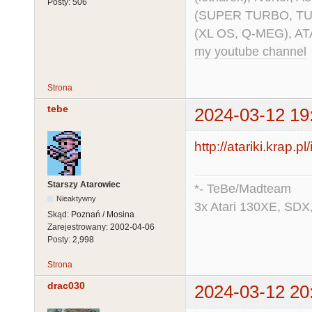
Posty:
506
(SUPER TURBO, TURBO
(XL OS, Q-MEG), AT
my youtube channel
Strona
tebe
2024-03-12 19
http://atariki.krap.
Starszy Atarowiec
*- TeBe/Madteam
Nieaktywny
3x Atari 130XE, SDX
Skąd:
Poznań / Mosina
Zarejestrowany:
2002-04-06
Posty:
2,998
Strona
drac030
2024-03-12 20