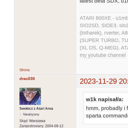
latest beta SDX, u1m
ATARI 800XE - u1mb, 
SIO2SD, SIDE3, sio2us
(lotharek), rverter, 
(SUPER TURBO, TURBO
(XL OS, Q-MEG), AT
my youtube channel
Strona
drac030
2023-11-29 20
w1k napisał/a:
hmm, probadly i f
Swołocz z Atari Area
sparta command
Nieaktywny
Skąd:
Warszawa
Zarejestrowany:
2004-09-12