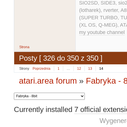
SIO2SD, SIDE3, sio2us
(lotharek), rverter, 
(SUPER TURBO, TURBO
(XL OS, Q-MEG), AT
my youtube channel
Strona
Posty [ 326 do 350 z 350 ]
Strony
Poprzednia
1
…
12
13
14
atari.area forum
»
Fabryka - 8
Currently installed
7 official extens
Wygenero