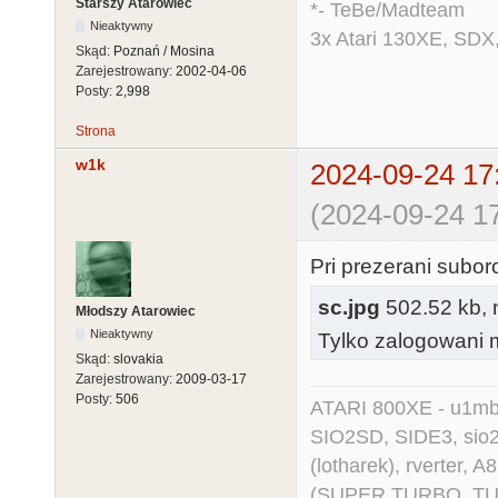
Starszy Atarowiec
*- TeBe/Madteam
Nieaktywny
3x Atari 130XE, SDX
Skąd:
Poznań / Mosina
Zarejestrowany:
2002-04-06
Posty:
2,998
Strona
w1k
2024-09-24 17
(2024-09-24 17
Pri prezerani subo
sc.jpg
502.52 kb, n
Młodszy Atarowiec
Nieaktywny
Tylko zalogowani m
Skąd:
slovakia
Zarejestrowany:
2009-03-17
Posty:
506
ATARI 800XE - u1mb, 
SIO2SD, SIDE3, sio2us
(lotharek), rverter, 
(SUPER TURBO, TURBO