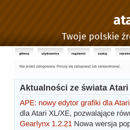
at
Twoje polskie źr
główna
użytkownicy
regulamin
szukaj
rejestr
Nie jesteś zalogowany.
Proszę się zalogować lub zarejestrować.
Aktualności ze świata Atari
APE: nowy edytor grafiki dla Atari
dla Atari XL/XE, pozwalające rów
Gearlynx 1.2.21
Nowa wersja popu