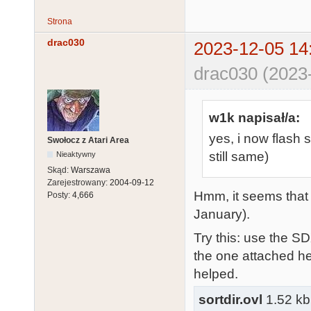
Strona
drac030
2023-12-05 14
drac030 (2023
w1k napisał/a:
yes, i now flash 
Swołocz z Atari Area
still same)
Nieaktywny
Skąd:
Warszawa
Zarejestrowany:
2004-09-12
Hmm, it seems that e
Posty:
4,666
January).
Try this: use the SD
the one attached he
helped.
sortdir.ovl
1.52 kb