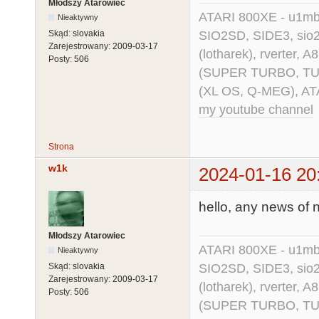
Młodszy Atarowiec
ATARI 800XE - u1mb, 
Nieaktywny
SIO2SD, SIDE3, sio2us
Skąd:
slovakia
Zarejestrowany:
2009-03-17
(lotharek), rverter, 
Posty:
506
(SUPER TURBO, TURBO
(XL OS, Q-MEG), AT
my youtube channel
Strona
w1k
2024-01-16 20
hello, any news of 
Młodszy Atarowiec
ATARI 800XE - u1mb, 
Nieaktywny
SIO2SD, SIDE3, sio2us
Skąd:
slovakia
Zarejestrowany:
2009-03-17
(lotharek), rverter, 
Posty:
506
(SUPER TURBO, TURBO