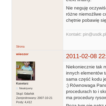
Nie neguję oczywiś
różne niemożliwe c
chętnie pobawię się
Kontakt: pin@usdk.p
Strona
wieczor
2011-02-08 22
Niekoniecznie tak m
innych elementów t
sama część kodu je
Kasetarz
:) Równowaga Pano
Nieaktywny
procedurach to i sk
Skąd:
Gdańsk
ma procedury rysow
Zarejestrowany:
2007-10-21
Posty:
4,412
Poza tym nie patrz 