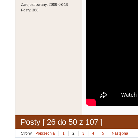
Zarejestrowany:
2009-08-19
Posty:
388
Posty [ 26 do 50 z 107 ]
Strony
Poprzednia
1
2
3
4
5
Następna