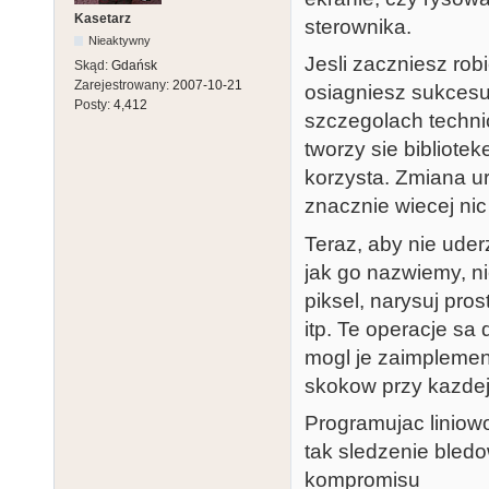
Kasetarz
sterownika.
Nieaktywny
Jesli zaczniesz rob
Skąd:
Gdańsk
Zarejestrowany:
2007-10-21
osiagniesz sukcesu 
Posty:
4,412
szczegolach techni
tworzy sie bibliote
korzysta. Zmiana ur
znacznie wiecej ni
Teraz, aby nie uder
jak go nazwiemy, n
piksel, narysuj pros
itp. Te operacje sa
mogl je zaimplemen
skokow przy kazdej 
Programujac liniowo 
tak sledzenie bled
kompromisu