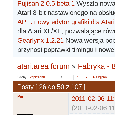
Fujisan 2.0.5 beta 1
Wyszła nowa 
Atari 8-bit nastawionego na obsłu
APE: nowy edytor grafiki dla Atari
dla Atari XL/XE, pozwalające rów
Gearlynx 1.2.21
Nowa wersja popu
przynosi poprawki timingu i nowe
atari.area forum
»
Fabryka - 8
Strony
Poprzednia
1
2
3
4
5
Następna
Posty [ 26 do 50 z 107 ]
Pin
2011-02-06 11
(2011-02-06 11