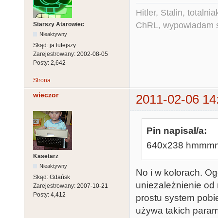
Hitler, Stalin, total
ChRL, wypowiadam si
Starszy Atarowiec
Nieaktywny
Skąd:
ja tutejszy
Zarejestrowany:
2002-08-05
Posty:
2,642
Strona
wieczor
2011-02-06 14
Pin napisał/a:
640x238 hmmmm
Kasetarz
Nieaktywny
No i w kolorach. Ogó
Skąd:
Gdańsk
uniezależnienie od r
Zarejestrowany:
2007-10-21
Posty:
4,412
prostu system pobier
używa takich param