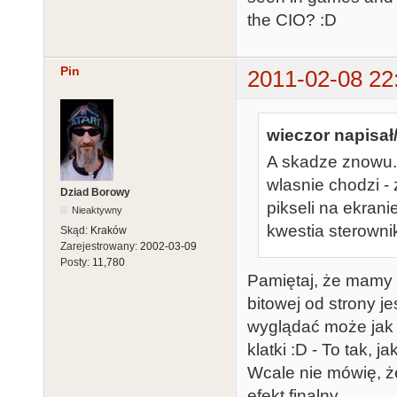
the CIO? :D
Pin
2011-02-08 22
wieczor napisał/
A skadze znowu. 
wlasnie chodzi - 
Dziad Borowy
pikseli na ekran
Nieaktywny
kwestia sterowni
Skąd:
Kraków
Zarejestrowany:
2002-03-09
Posty:
11,780
Pamiętaj, że mamy 
bitowej od strony j
wyglądać może jak 
klatki :D - To tak,
Wcale nie mówię, że
efekt finalny.