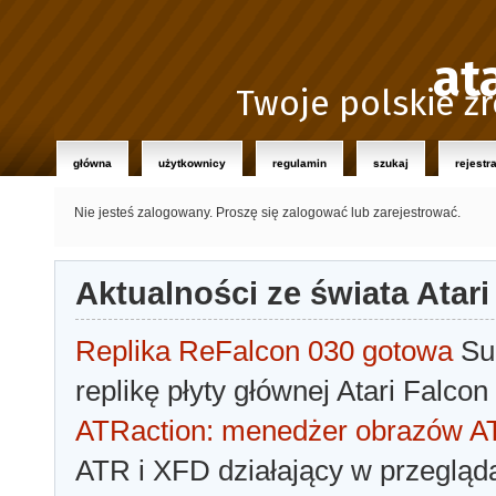
at
Twoje polskie źr
główna
użytkownicy
regulamin
szukaj
rejestr
Nie jesteś zalogowany.
Proszę się zalogować lub zarejestrować.
Aktualności ze świata Atari
Replika ReFalcon 030 gotowa
Sua
replikę płyty głównej Atari Falcon
ATRaction: menedżer obrazów 
ATR i XFD działający w przegląda