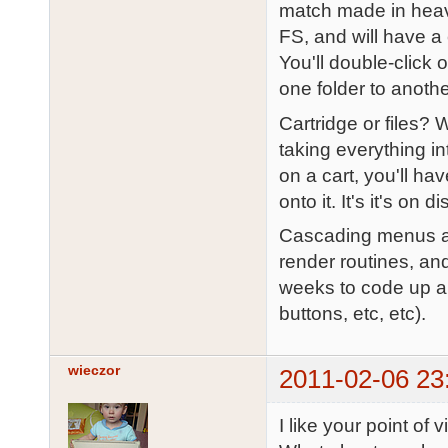
match made in heave
FS, and will have a 
You'll double-click 
one folder to anothe
Cartridge or files? 
taking everything in
on a cart, you'll ha
onto it. It's it's on d
Cascading menus ar
render routines, and 
weeks to code up all
buttons, etc, etc).
wieczor
2011-02-06 23
I like your point of 