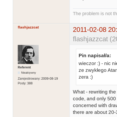
The problem is not th
flashjazzcat
2011-02-08 20
flashjazzcat (
Pin napisał/a:
wieczor :) - nic 
Referent
ze zwykłego Ata
Nieaktywny
zera :)
Zarejestrowany:
2009-08-19
Posty:
388
What - rewriting th
code, and only 500 
concerned with draw
there are about 20-