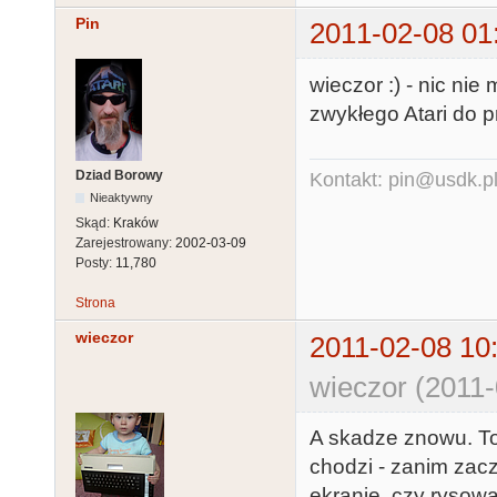
Pin
2011-02-08 01
wieczor :) - nic ni
zwykłego Atari do 
Dziad Borowy
Kontakt: pin@usdk.p
Nieaktywny
Skąd:
Kraków
Zarejestrowany:
2002-03-09
Posty:
11,780
Strona
wieczor
2011-02-08 10
wieczor (2011-
A skadze znowu. To 
chodzi - zanim zaczn
ekranie, czy rysow