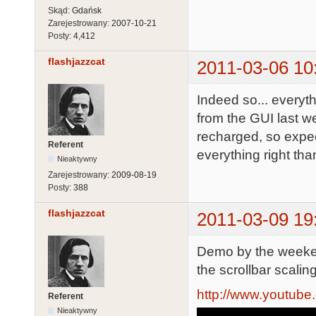
Skąd:
Gdańsk
Zarejestrowany:
2007-10-21
Posty:
4,412
flashjazzcat
2011-03-06 10
Indeed so... everyt
from the GUI last w
recharged, so expec
Referent
everything right than
Nieaktywny
Zarejestrowany:
2009-08-19
Posty:
388
flashjazzcat
2011-03-09 19
Demo by the weeken
the scrollbar scaling
http://www.youtu
Referent
Nieaktywny