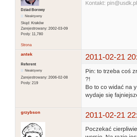
Kontakt: pin@usdk.p
Dziad Borowy
Nieaktywny
Skąd:
Kraków
Zarejestrowany:
2002-03-09
Posty:
11,780
Strona
antek
2011-02-21 20
Referent
Pin: to trzeba coś z
Nieaktywny
Zarejestrowany:
2006-02-08
?!
Posty:
219
Bo to co widać na y
wydaje się fajniejs
grzybson
2011-02-21 22
Poczekać cierpliwie 
wersję. Na razie j