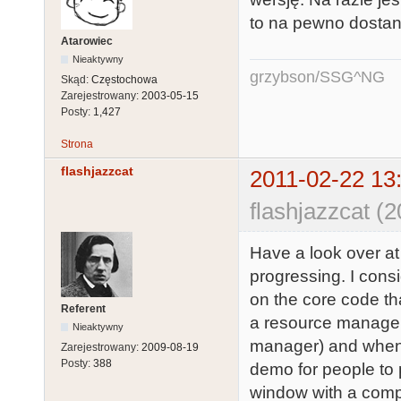
to na pewno dostan
Atarowiec
Nieaktywny
grzybson/SSG^NG
Skąd:
Częstochowa
Zarejestrowany:
2003-05-15
Posty:
1,427
Strona
flashjazzcat
2011-02-22 13
flashjazzcat (
Have a look over at 
progressing. I cons
on the core code th
Referent
a resource manager
Nieaktywny
manager) and when t
Zarejestrowany:
2009-08-19
Posty:
388
demo for people to 
window with a compl