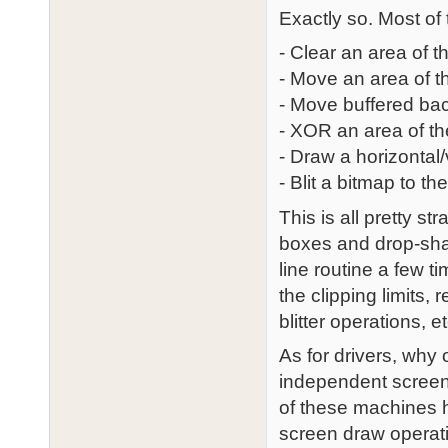
Exactly so. Most of 
- Clear an area of t
- Move an area of t
- Move buffered ba
- XOR an area of t
- Draw a horizontal/v
- Blit a bitmap to t
This is all pretty s
boxes and drop-shad
line routine a few
the clipping limits,
blitter operations, e
As for drivers, why
independent screen 
of these machines 
screen draw operatio