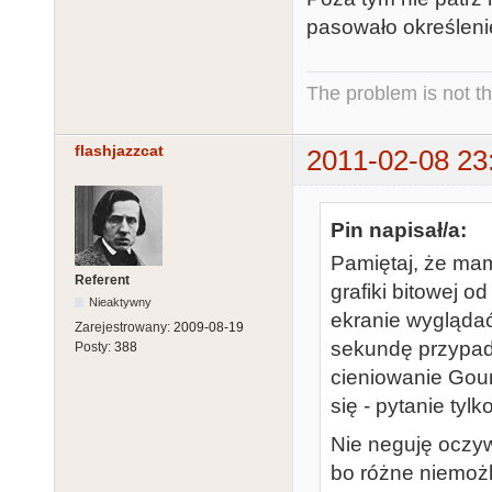
pasowało określenie
The problem is not th
flashjazzcat
2011-02-08 23
Pin napisał/a:
Pamiętaj, że ma
Referent
grafiki bitowej o
Nieaktywny
ekranie wyglądać
Zarejestrowany:
2009-08-19
sekundę przypada 
Posty:
388
cieniowanie Gour
się - pytanie tylk
Nie neguję oczyw
bo różne niemożl