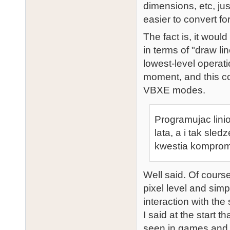
dimensions, etc, ju
easier to convert f
The fact is, it woul
in terms of "draw li
lowest-level operat
moment, and this co
VBXE modes.
Programujac linio
lata, a i tak sl
kwestia komprom
Well said. Of cours
pixel level and sim
interaction with the
I said at the start
seen in games and