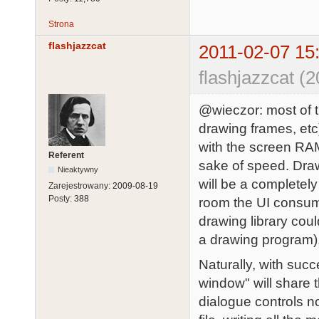
Strona
flashjazzcat
2011-02-07 15
flashjazzcat (
@wieczor: most of t
drawing frames, etc
with the screen RAM.
Referent
sake of speed. Drawin
Nieaktywny
will be a complete
Zarejestrowany:
2009-08-19
Posty:
388
room the UI consume
drawing library coul
a drawing program), 
Naturally, with suc
window" will share t
dialogue controls n