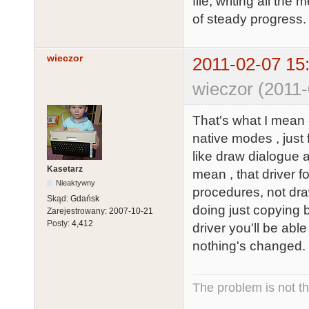
file, writing all th
of steady progress. 
wieczor
2011-02-07 15
wieczor (2011-
That's what I mean 
native modes , just f
like draw dialogue a
Kasetarz
mean , that driver 
Nieaktywny
procedures, not dra
Skąd:
Gdańsk
doing just copying 
Zarejestrowany:
2007-10-21
Posty:
4,412
driver you'll be able
nothing's changed.
The problem is not th