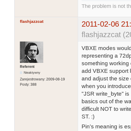
The problem is not th
flashjazzcat
2011-02-06 21
flashjazzcat (
VBXE modes would o
representing a 72dp
something working on
Referent
add VBXE support l
Nieaktywny
and adjust the size
Zarejestrowany:
2009-08-19
Posty:
388
when you introduce
"JSR write_byte" is
basics out of the way
difficult NOT to wri
ST. :)
Pin's meaning is esp