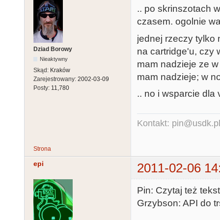
.. po skrinszotach w
czasem. ogolnie wa
jednej rzeczy tylko
Dziad Borowy
na cartridge'u, czy
Nieaktywny
mam nadzieje ze w f
Skąd:
Kraków
mam nadzieje; w no
Zarejestrowany:
2002-03-09
Posty:
11,780
.. no i wsparcie dl
Kontakt: pin@usdk.p
Strona
epi
2011-02-06 14
Pin: Czytaj też tekst
Grzybson: API do tr