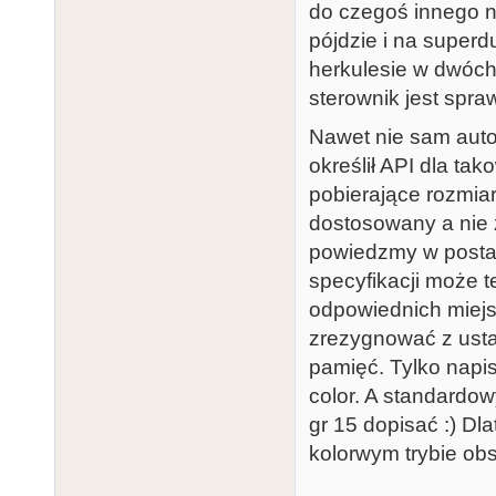
do czegoś innego n
pójdzie i na superd
herkulesie w dwóch
sterownik jest spra
Nawet nie sam auto
określił API dla tak
pobierające rozmia
dostosowany a nie 
powiedzmy w postac
specyfikacji może 
odpowiednich miejs
zrezygnować z ustaw
pamięć. Tylko napi
color. A standardowy
gr 15 dopisać :) Dl
kolorwym trybie obs