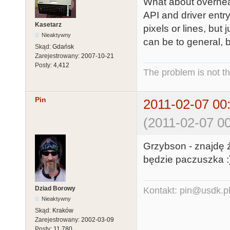
What about overhead 
API and driver entr
Kasetarz
pixels or lines, bu
Nieaktywny
can be to general, b
Skąd:
Gdańsk
Zarejestrowany:
2007-10-21
Posty:
4,412
The problem is not th
Pin
2011-02-07 00
(2011-02-07 00
Grzybson - znajdę źr
będzie paczuszka :
Dziad Borowy
Kontakt: pin@usdk.p
Nieaktywny
Skąd:
Kraków
Zarejestrowany:
2002-03-09
Posty:
11,780