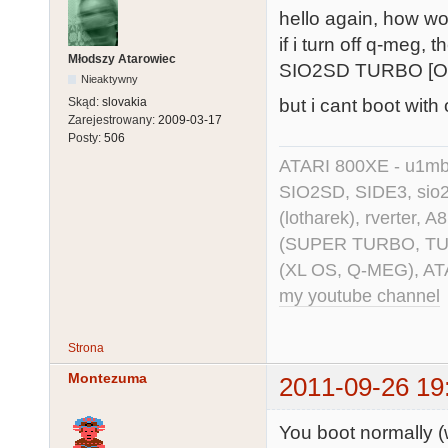
hello again, how w
if i turn off q-meg, t
Młodszy Atarowiec
SIO2SD TURBO [O
Nieaktywny
but i cant boot with
Skąd:
slovakia
Zarejestrowany:
2009-03-17
Posty:
506
ATARI 800XE - u1mb, 
SIO2SD, SIDE3, sio2us
(lotharek), rverter, 
(SUPER TURBO, TURBO
(XL OS, Q-MEG), AT
my youtube channel
Strona
Montezuma
2011-09-26 19
You boot normally 