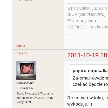
STYMulator
JIL ST Y
SIUP (SIo2Usb2Pc) 
PIN ready logo
3M / InD: ... na kase
...
Strona
pajero
2011-10-19 18
pajero napisał/a
Za-email-owałem
Podkasetarz
czekać będzie r
Nieaktywny
Skąd:
Swarzędz k/Poznania
Rozmowa w toku, ro
Zarejestrowany:
2004-02-07
Posty:
3,093
wykoduje. :)