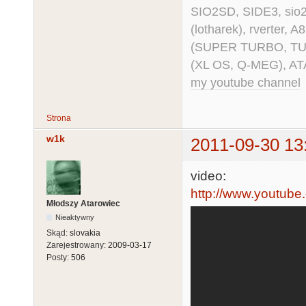
SIO2SD, SIDE3, sio2us
(lotharek), rverter, 
(SUPER TURBO, TURBO
(XL OS, Q-MEG), AT
my youtube channel
Strona
w1k
2011-09-30 13
video:
http://www.youtube
Młodszy Atarowiec
Nieaktywny
Skąd:
slovakia
Zarejestrowany:
2009-03-17
Posty:
506