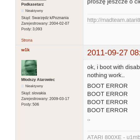
proszę jeszcze o ci
Podkasetarz
Nieaktywny
Skąd:
Swarzędz k/Poznania
http://madteam.atari8
Zarejestrowany:
2004-02-07
Posty:
3,093
Strona
w1k
2011-09-27 08
ok, i boot with dis
nothing work..
Młodszy Atarowiec
BOOT ERROR
Nieaktywny
BOOT ERROR
Skąd:
slovakia
Zarejestrowany:
2009-03-17
BOOT ERROR
Posty:
506
BOOT ERROR
..
ATARI 800XE - u1mb, 