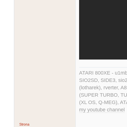
ATARI 800XE - u1mb, 
SIO2SD, SIDE3, sio2us
(lotharek), rverter, 
(SUPER TURBO, TURBO
(XL OS, Q-MEG), AT
my youtube channel
Strona