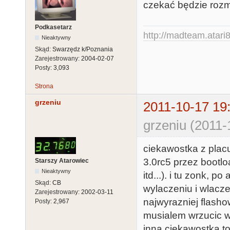
czekać będzie rozm
Podkasetarz
http://madteam.atari8
Nieaktywny
Skąd:
Swarzędz k/Poznania
Zarejestrowany:
2004-02-07
Posty:
3,093
Strona
grzeniu
2011-10-17 19
grzeniu (2011-
ciekawostka z plac
3.0rc5 przez bootl
Starszy Atarowiec
Nieaktywny
itd...). i tu zonk, p
Skąd:
CB
wylaczeniu i wlacze
Zarejestrowany:
2002-03-11
najwyrazniej flash
Posty:
2,967
musialem wrzucic ws
inna ciekawostka t