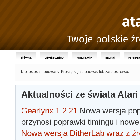
at
Twoje polskie źr
główna
użytkownicy
regulamin
szukaj
rejestr
Nie jesteś zalogowany.
Proszę się zalogować lub zarejestrować.
Aktualności ze świata Atari
Gearlynx 1.2.21
Nowa wersja popu
przynosi poprawki timingu i nowe
Nowa wersja DitherLab wraz z źr