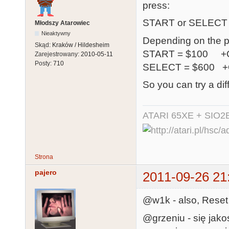
press:
START or SELECT
Młodszy Atarowiec
Nieaktywny
Depending on the pr
Skąd:
Kraków / Hildesheim
START = $100 +
Zarejestrowany:
2010-05-11
Posty:
710
SELECT = $600 
So you can try a di
ATARI 65XE + SIO2
Strona
pajero
2011-09-26 21
@w1k - also, Reset 
@grzeniu - się jakoś