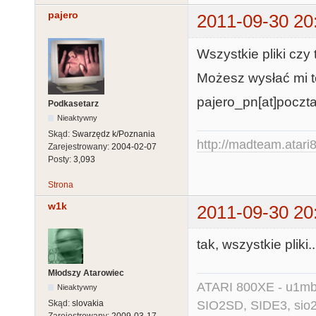
pajero
2011-09-30 20
Wszystkie pliki czy t
Możesz wysłać mi t
pajero_pn[at]poczta
Podkasetarz
Nieaktywny
Skąd:
Swarzędz k/Poznania
http://madteam.atari8
Zarejestrowany:
2004-02-07
Posty:
3,093
Strona
w1k
2011-09-30 20
tak, wszystkie pliki..
Młodszy Atarowiec
ATARI 800XE - u1mb, 
Nieaktywny
SIO2SD, SIDE3, sio2us
Skąd:
slovakia
Zarejestrowany:
2009-03-17