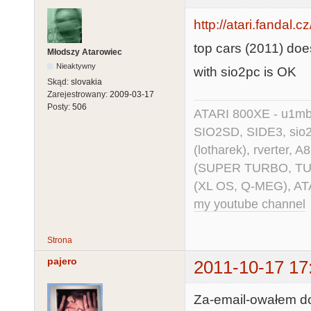
http://atari.fandal.
top cars (2011) does
Młodszy Atarowiec
Nieaktywny
with sio2pc is OK
Skąd:
slovakia
Zarejestrowany:
2009-03-17
Posty:
506
ATARI 800XE - u1mb, 
SIO2SD, SIDE3, sio2us
(lotharek), rverter, 
(SUPER TURBO, TURBO
(XL OS, Q-MEG), AT
my youtube channel
Strona
pajero
2011-10-17 17
Za-email-owałem d