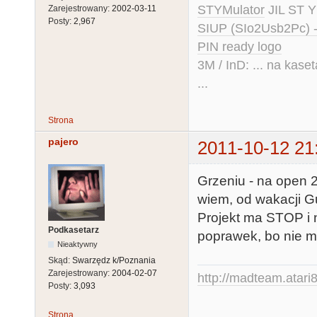
STYMulator
JIL ST Y
Zarejestrowany:
2002-03-11
Posty:
2,967
SIUP (SIo2Usb2Pc) 
PIN ready logo
3M / InD: ... na kase
...
Strona
pajero
2011-10-12 21
Grzeniu - na open 2
wiem, od wakacji G
Projekt ma STOP i 
Podkasetarz
poprawek, bo nie m
Nieaktywny
Skąd:
Swarzędz k/Poznania
Zarejestrowany:
2004-02-07
http://madteam.atari8
Posty:
3,093
Strona