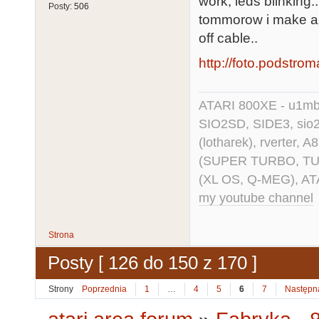
work, leds blinking..
Posty:
506
tommorow i make a s
off cable..
http://foto.podstro
ATARI 800XE - u1mb, 
SIO2SD, SIDE3, sio2us
(lotharek), rverter, 
(SUPER TURBO, TURBO
(XL OS, Q-MEG), AT
my youtube channel
Strona
Posty [ 126 do 150 z 170 ]
Strony
Poprzednia
1
…
4
5
6
7
Następn