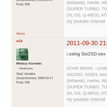
(lotharek), rverter, 
Posty:
506
(SUPER TURBO, TURBO
(XL OS, Q-MEG), AT
my youtube channel
Strona
w1k
2011-09-30 21
i using Sio2SD.xex 
Młodszy Atarowiec
ATARI 800XE - u1mb, 
Nieaktywny
SIO2SD, SIDE3, sio2us
Skąd:
slovakia
Zarejestrowany:
2009-03-17
(lotharek), rverter, 
Posty:
506
(SUPER TURBO, TURBO
(XL OS, Q-MEG), AT
my youtube channel