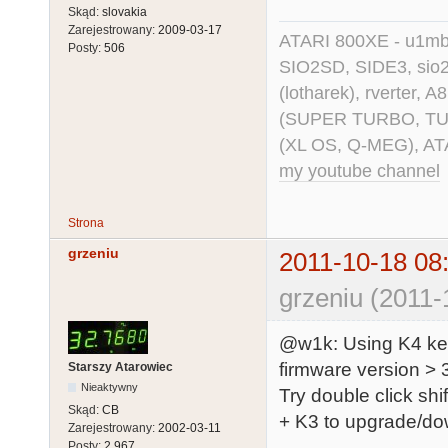
Skąd:
slovakia
Zarejestrowany:
2009-03-17
ATARI 800XE - u1mb, 
Posty:
506
SIO2SD, SIDE3, sio2us
(lotharek), rverter, 
(SUPER TURBO, TURBO
(XL OS, Q-MEG), AT
my youtube channel
Strona
grzeniu
2011-10-18 08
grzeniu (2011-
@w1k: Using K4 key 
firmware version > 3
Starszy Atarowiec
Nieaktywny
Try double click shi
Skąd:
CB
+ K3 to upgrade/do
Zarejestrowany:
2002-03-11
Posty:
2,967