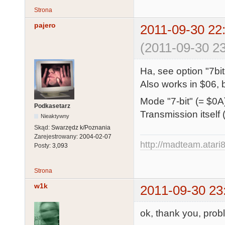
Strona
pajero
2011-09-30 22
(2011-09-30 23
Ha, see option "7bi
Also works in $06, 
Mode "7-bit" (= $0
Podkasetarz
Transmission itself 
Nieaktywny
Skąd:
Swarzędz k/Poznania
Zarejestrowany:
2004-02-07
http://madteam.atari8
Posty:
3,093
Strona
w1k
2011-09-30 23
ok, thank you, probl