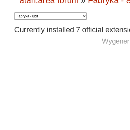
atari.area forum
»
Fabryka - 8
Currently installed
7 official extens
Wygenero