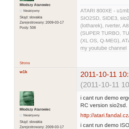
Młodszy Atarowiec
ATARI 800XE - u1mb, 
Nieaktywny
SIO2SD, SIDE3, sio2us
Skąd:
slovakia
Zarejestrowany:
2009-03-17
(lotharek), rverter, 
Posty:
506
(SUPER TURBO, TURBO
(XL OS, Q-MEG), AT
my youtube channel
Strona
w1k
2011-10-11 10
(2011-10-11 10
i cant run demo erg
RC version sio2sd.
Młodszy Atarowiec
http://atari.fandal.
Nieaktywny
Skąd:
slovakia
i cant run demo I
Zarejestrowany:
2009-03-17