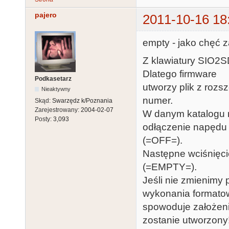
pajero
2011-10-16 18
empty - jako chęć 
Z klawiatury SIO2
Dlatego firmware
Podkasetarz
utworzy plik z rozs
Nieaktywny
numer.
Skąd:
Swarzędz k/Poznania
Zarejestrowany:
2004-02-07
W danym katalogu 
Posty:
3,093
odłączenie napędu
(=OFF=).
Następne wciśnięci
(=EMPTY=).
Jeśli nie zmienimy 
wykonania formato
spowoduje założenie
zostanie utworzony