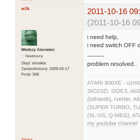
w1k
2011-10-16 09
(2011-10-16 09
i need help,
i need switch OFF 
Młodszy Atarowiec
---------
Nieaktywny
problem resolved..
Skąd:
slovakia
Zarejestrowany:
2009-03-17
Posty:
506
ATARI 800XE - u1mb, 
SIO2SD, SIDE3, sio2us
(lotharek), rverter, 
(SUPER TURBO, TURBO
(XL OS, Q-MEG), AT
my youtube channel
Strona