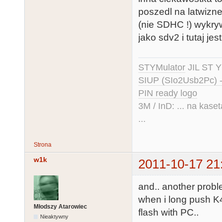
poszedl na latwizne 
(nie SDHC !) wykryw
jako sdv2 i tutaj jest
STYMulator
JIL ST Y
SIUP (SIo2Usb2Pc) 
PIN ready logo
3M / InD: ... na kase
...
Strona
w1k
2011-10-17 21
and.. another prob
when i long push K4 
Młodszy Atarowiec
flash with PC..
Nieaktywny