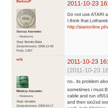
BartoszP
2011-10-23 16
Do not use ATARI as
I think that Lothare
http://atarionline.p
Starszy Atarowiec
Nieaktywny
Skąd:
Bielsko-Biała
Zarejestrowany:
2008-12-09
Posty:
2,907
w1k
2011-10-23 16
(2011-10-23 16
no.. its problem abou
sometimes i must BO
Młodszy Atarowiec
cable and run xf551
Nieaktywny
and then sio2sd some
Skąd:
slovakia
Zarejestrowany:
2009-03-17