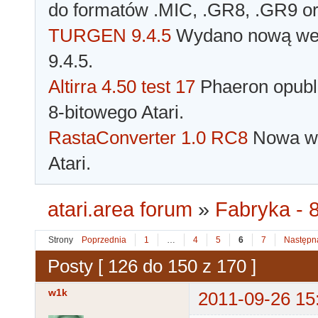
do formatów .MIC, .GR8, .GR9 o
TURGEN 9.4.5
Wydano nową wer
9.4.5.
Altirra 4.50 test 17
Phaeron opubli
8-bitowego Atari.
RastaConverter 1.0 RC8
Nowa wer
Atari.
atari.area forum
»
Fabryka - 8
Strony
Poprzednia
1
…
4
5
6
7
Następn
Posty [ 126 do 150 z 170 ]
w1k
2011-09-26 15