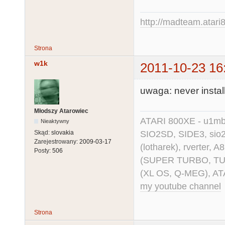
http://madteam.atari8
Strona
w1k
2011-10-23 16
uwaga: never install
Młodszy Atarowiec
ATARI 800XE - u1mb, 
Nieaktywny
SIO2SD, SIDE3, sio2us
Skąd:
slovakia
Zarejestrowany:
2009-03-17
(lotharek), rverter, 
Posty:
506
(SUPER TURBO, TURBO
(XL OS, Q-MEG), AT
my youtube channel
Strona