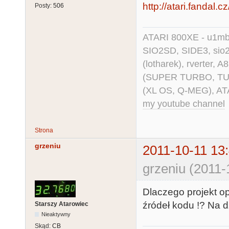
http://atari.fandal.
Posty:
506
ATARI 800XE - u1mb, 
SIO2SD, SIDE3, sio2us
(lotharek), rverter, 
(SUPER TURBO, TURBO
(XL OS, Q-MEG), AT
my youtube channel
Strona
grzeniu
2011-10-11 13
grzeniu (2011-
Dlaczego projekt op
źródeł kodu !? Na 
Starszy Atarowiec
Nieaktywny
Skąd:
CB