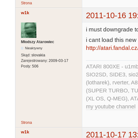
Strona
w1k
2011-10-16 19
i must downgrade to 
i cant load this ne
Młodszy Atarowiec
http://atari.fandal.
Nieaktywny
Skąd:
slovakia
Zarejestrowany:
2009-03-17
ATARI 800XE - u1mb, 
Posty:
506
SIO2SD, SIDE3, sio2us
(lotharek), rverter, 
(SUPER TURBO, TURBO
(XL OS, Q-MEG), AT
my youtube channel
Strona
w1k
2011-10-17 13