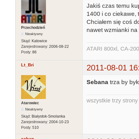
Jakiś czas temu ku
1400 i co ciekawe,
Chciałem się coś d
Przechodzień
nawet wzmianki na j
Nieaktywny
Skąd:
Katowice
Zarejestrowany:
2006-08-22
ATARI 800xl, CA-200
Posty:
86
Lt_Bri
2011-08-01 16
Sebana
trza by było
wszystkie trzy strony
Atarowiec
Nieaktywny
Skąd:
Białystok-Smolanka
Zarejestrowany:
2004-10-23
Posty:
510
seban