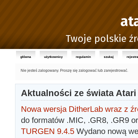
at
Twoje polskie źr
główna
użytkownicy
regulamin
szukaj
rejestr
Nie jesteś zalogowany.
Proszę się zalogować lub zarejestrować.
Aktualności ze świata Atari
Nowa wersja DitherLab wraz z źr
do formatów .MIC, .GR8, .GR9 o
TURGEN 9.4.5
Wydano nową wer