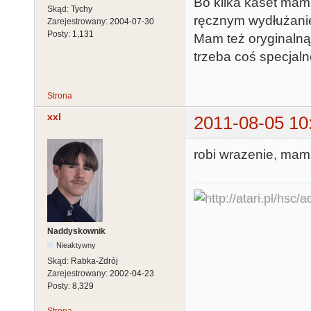
Bo kilka kaset mam
Skąd:
Tychy
ręcznym wydłużanie
Zarejestrowany:
2004-07-30
Posty:
1,131
Mam też oryginalną
trzeba coś specjal
Strona
xxl
2011-08-05 10
robi wrazenie, mam 
Naddyskownik
Nieaktywny
Skąd:
Rabka-Zdrój
Zarejestrowany:
2002-04-23
Posty:
8,329