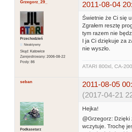
Grzegorz_29_
2011-08-04 20
Świetnie że Ci się 
Zgrałem resztę prog
tym razem nie będzi
Przechodzień
I ja Ci dziękuje za
Nieaktywny
nie wyszło.
Skąd:
Katowice
Zarejestrowany:
2006-08-22
Posty:
86
ATARI 800xl, CA-200
seban
2011-08-05 00
(2017-04-21 22
Hejka!
@Grzegorz: Dzięki z
wczytuje. Trochę jes
Podkasetarz