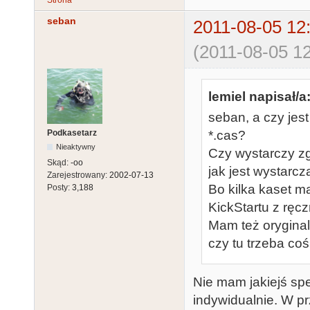
Strona
seban
2011-08-05 12
(2011-08-05 12
lemiel napisał/a
seban, a czy jes
Podkasetarz
*.cas?
Nieaktywny
Czy wystarczy z
Skąd:
-oo
jak jest wystarcz
Zarejestrowany:
2002-07-13
Bo kilka kaset m
Posty:
3,188
KickStartu z ręc
Mam też oryginal
czy tu trzeba co
Nie mam jakiejś sp
indywidualnie. W p