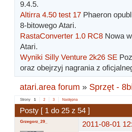
9.4.5.
Altirra 4.50 test 17
Phaeron opubli
8-bitowego Atari.
RastaConverter 1.0 RC8
Nowa wer
Atari.
Wyniki Silly Venture 2k26 SE
Pozn
oraz obejrzyj nagrania z oficjaln
atari.area forum
»
Sprzęt - 8bi
Strony
1
2
3
Następna
Posty [ 1 do 25 z 54 ]
Grzegorz_29_
2011-08-01 12