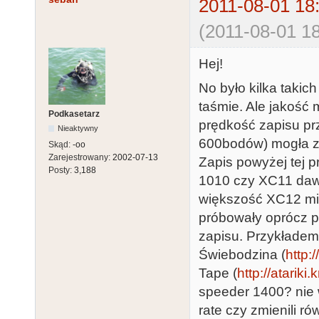
2011-08-01 18
(2011-08-01 18
Hej!
No było kilka takic
taśmie. Ale jakość 
Podkasetarz
prędkość zapisu pr
Nieaktywny
600bodów) mogła z
Skąd:
-oo
Zarejestrowany:
2002-07-13
Zapis powyżej tej 
Posty:
3,188
1010 czy XC11 dawa
większość XC12 mia
próbowały oprócz p
zapisu. Przykładem
Świebodzina (
http:
Tape (
http://atarik
speeder 1400? nie w
rate czy zmienili ró