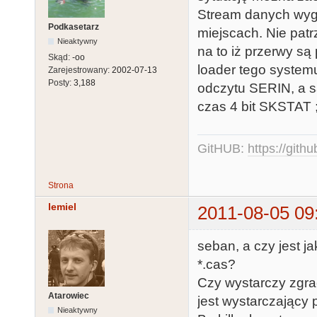
Stream danych wygl
Podkasetarz
miejscach. Nie pat
Nieaktywny
na to iż przerwy s
Skąd:
-oo
loader tego system
Zarejestrowany:
2002-07-13
Posty:
3,188
odczytu SERIN, a sa
czas 4 bit SKSTAT ;
GitHUB:
https://gith
Strona
lemiel
2011-08-05 09
seban, a czy jest j
*.cas?
Czy wystarczy zgra
Atarowiec
jest wystarczający 
Nieaktywny