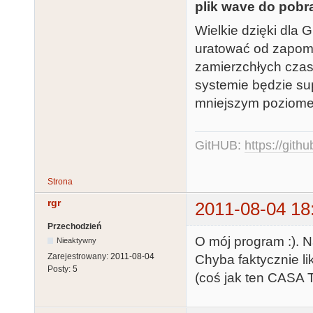
plik wave do pobra
Wielkie dzięki dla 
uratować od zapomn
zamierzchłych czas
systemie będzie sup
mniejszym poziome
GitHUB:
https://gith
Strona
rgr
2011-08-04 18
Przechodzień
O mój program :). N
Nieaktywny
Zarejestrowany:
2011-08-04
Chyba faktycznie li
Posty:
5
(coś jak ten CASA 