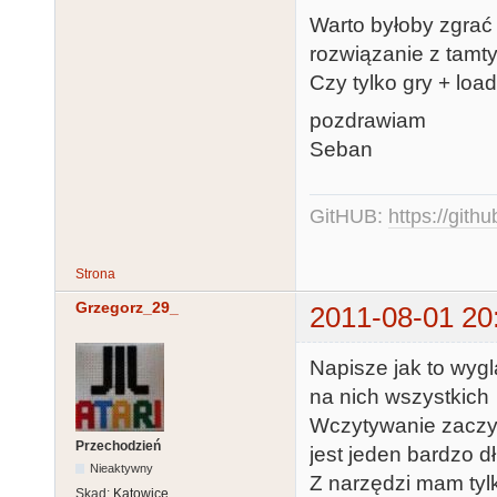
Warto byłoby zgrać
rozwiązanie z tamty
Czy tylko gry + loa
pozdrawiam
Seban
GitHUB:
https://gith
Strona
Grzegorz_29_
2011-08-01 20
Napisze jak to wy
na nich wszystkich 
Wczytywanie zaczyn
Przechodzień
jest jeden bardzo dł
Nieaktywny
Z narzędzi mam tyl
Skąd:
Katowice