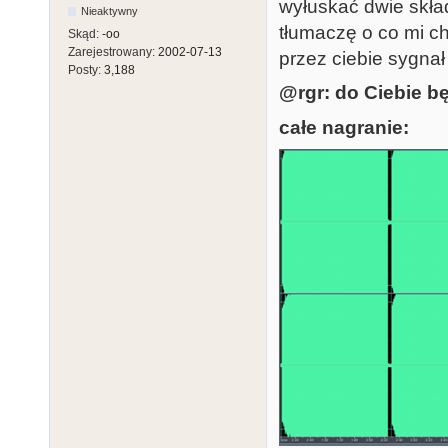
wyłuskać dwie skła
Nieaktywny
tłumaczę o co mi c
Skąd:
-oo
Zarejestrowany:
2002-07-13
przez ciebie sygnał 
Posty:
3,188
@rgr: do Ciebie bę
całe nagranie: