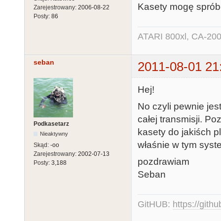
Kasety mogę spróbo
Zarejestrowany:
2006-08-22
Posty:
86
ATARI 800xl, CA-200
seban
2011-08-01 21
Hej!
No czyli pewnie jest
całej transmisji. Po
Podkasetarz
kasety do jakiśch 
Nieaktywny
właśnie w tym syst
Skąd:
-oo
Zarejestrowany:
2002-07-13
pozdrawiam
Posty:
3,188
Seban
GitHUB:
https://gith