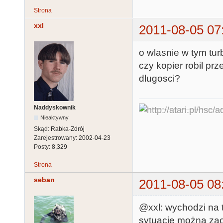
Strona
xxl
2011-08-05 07
o wlasnie w tym tur
czy kopier robil pr
dlugosci?
Naddyskownik
Nieaktywny
Skąd:
Rabka-Zdrój
Zarejestrowany:
2002-04-23
Posty:
8,329
Strona
seban
2011-08-05 08
@xxl: wychodzi na t
sytuację można za