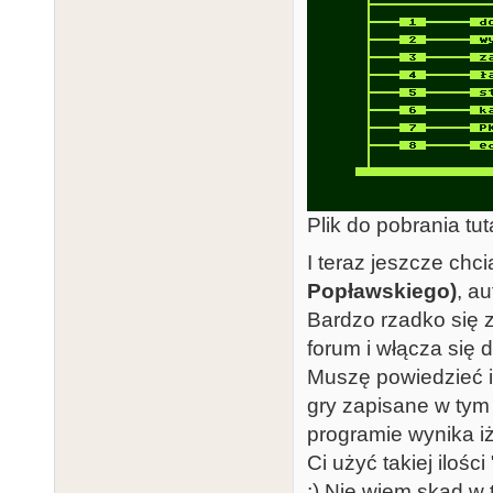
Plik do pobrania tut
I teraz jeszcze chc
Popławskiego)
, a
Bardzo rzadko się 
forum i włącza się 
Muszę powiedzieć i
gry zapisane w tym 
programie wynika iż
Ci użyć takiej ilo
;) Nie wiem skąd w