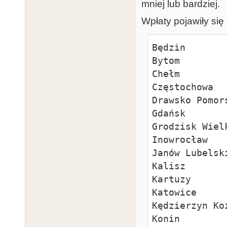
mniej lub bardziej.
Wpłaty pojawiły si
Będzin

Bytom

Chełm

Częstochowa

Drawsko Pomors
Gdańsk

Grodzisk Wielk
Inowrocław

Janów Lubelski
Kalisz

Kartuzy

Katowice

Kędzierzyn Koź
Konin
