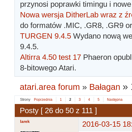
przynosi poprawki timingu i nowe
Nowa wersja DitherLab wraz z źr
do formatów .MIC, .GR8, .GR9 o
TURGEN 9.4.5
Wydano nową wer
9.4.5.
Altirra 4.50 test 17
Phaeron opubli
8-bitowego Atari.
»
atari.area forum
»
Bałagan
Strony
Poprzednia
1
2
3
4
5
Następna
Posty [ 26 do 50 z 111 ]
larek
2016-03-15 18