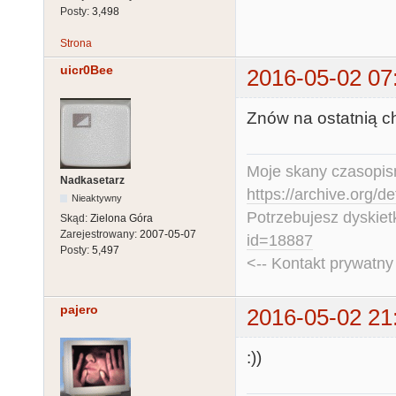
Posty:
3,498
Strona
uicr0Bee
2016-05-02 07
Znów na ostatnią ch
Moje skany czasopism
Nadkasetarz
https://archive.org/d
Nieaktywny
Potrzebujesz dyskiet
Skąd:
Zielona Góra
Zarejestrowany:
2007-05-07
id=18887
Posty:
5,497
<-- Kontakt prywatn
pajero
2016-05-02 21
:))