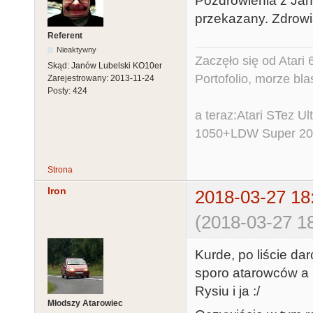
Pozdrowienia z Jan
przekazany. Zdrowi
Referent
Nieaktywny
Zaczęło się od Atar
Skąd:
Janów Lubelski KO10er
Portofolio, morze bl
Zarejestrowany:
2013-11-24
Posty:
424
a teraz:Atari STez 
1050+LDW Super 2
Strona
Iron
2018-03-27 18
(2018-03-27 18
Kurde, po liście da
sporo atarowców a 
Rysiu i ja :/
Młodszy Atarowiec