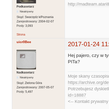
http://madteam.atari8
Podkasetarz
Nieaktywny
Skąd:
Swarzędz k/Poznania
Zarejestrowany:
2004-02-07
Posty:
3,093
Strona
uicr0Bee
2017-01-24 11
Hej pajero, czy w 
PITa?
Nadkasetarz
Moje skany czasopism
Nieaktywny
https://archive.org/d
Skąd:
Zielona Góra
Zarejestrowany:
2007-05-07
Potrzebujesz dyskiet
Posty:
5,497
id=18887
<-- Kontakt prywatn