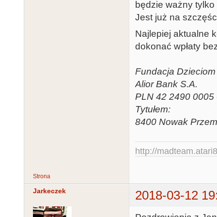
Sosnowiec

będzie ważny tylko 
Starogard Gdań
Jest już na szczęśc
Strzelin

Najlepiej aktualne 
Szamotuły

dokonać wpłaty bezp
Środa Wielkopo
Świdnica

Fundacja Dzieciom
Tarnowskie Gór
Alior Bank S.A.
Tychy

PLN 42 2490 0005
Wałbrzych

Tytułem:
Warszawa

8400 Nowak Przemy
Wąbrzeźno

Wejherowo

http://madteam.atari8
Wrocław

Września

Strona
Zielona Góra
Jarkeczek
2018-03-12 19