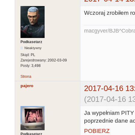
18    Poznań-W
1    Pruszkowi
Wczoraj zrobiłem roz
3    Siemiano
1    Słupcy

macgyver/BJB^Cobr
1    Sochaczew
2    Sosnowcu

Podkasetarz
Nieaktywny
4    Starogar
Skąd:
PL
2    Strzelini
Zarejestrowany:
2002-03-09
9    Szamotuła
Posty:
3,498
9    Szczecini
Strona
1    Środzie 
pajero
2017-04-16 13
1    Tychach

2    Wałbrzych
(2017-04-16 13
1    Warszawa-
1    Warszawa-
Ja wypełniam PITY
1    Warszawa-
poprzednie dane a
2    Warszawa-
POBIERZ
Podkasetarz