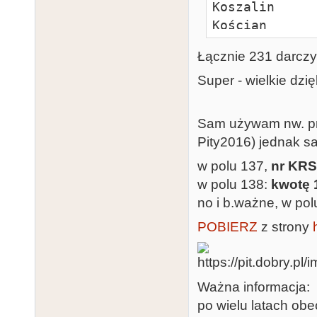
Koszalin

Kościan

Krapkowice

Łącznie 231 darcz
Legnica

Lublin

Super - wielkie dzię
Łódź

Nowy Tomyśl

Sam używam nw. pr
Oborniki

Pity2016) jednak s
Olsztyn

w polu 137,
nr KRS
Opole

w polu 138:
kwotę
Ostrzeszów

no i b.ważne, w po
Piekary Śląski
POBIERZ
z strony
Piła

Pleszew

Poznań

Pruszków

Ważna informacja:
Sochaczew

po wielu latach ob