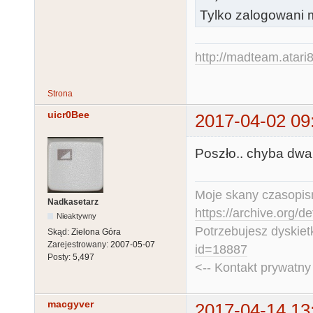
2    Lublinie

Tylko zalogowani m
2    Łódź-Pole
1    Łódź-Widz
http://madteam.atari8
1    Mińsku Ma
2    Nowym Tom
Strona
1    Obornikac
uicr0Bee
2017-04-02 09
3    Olsztynie
1    Ostrzeszo
Poszło.. chyba dwa
1    Pabianica
1    Piekarach
1    Pleszewie
Moje skany czasopism
Nadkasetarz
1    Płocku

https://archive.org/d
Nieaktywny
47    Poznaniu
Potrzebujesz dyskiet
Skąd:
Zielona Góra
8    Poznań-Gr
Zarejestrowany:
2007-05-07
id=18887
Posty:
5,497
39    Poznań-J
<-- Kontakt prywatn
13    Poznań-
11    Poznań-W
macgyver
2017-04-14 13