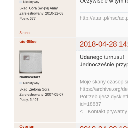
Oczywiście w tym r
Nieaktywny
Skąd:
Góra Świętej Anny
Zarejestrowany:
2010-12-08
http://atari.pl/hsc/ad
Posty:
677
Strona
uicr0Bee
2018-04-28 14
Udanego turnusu!
Jednocześnie przypo
Nadkasetarz
Moje skany czasopism
Nieaktywny
https://archive.org/d
Skąd:
Zielona Góra
Zarejestrowany:
2007-05-07
Potrzebujesz dyskiet
Posty:
5,497
id=18887
<-- Kontakt prywatn
Cyprian