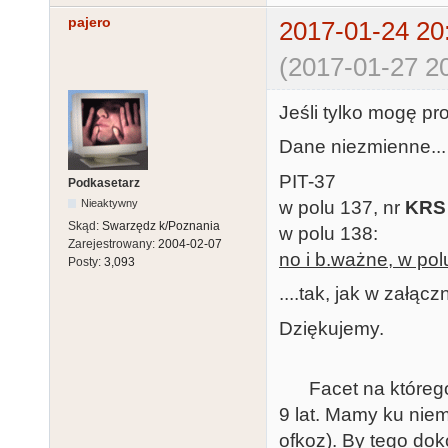
pajero
2017-01-24 20
(2017-01-27 20
Jeśli tylko mogę pro
Dane niezmienne...
PIT-37
Podkasetarz
w polu 137, nr
KR
Nieaktywny
Skąd:
Swarzędz k/Poznania
w polu 138:
Zarejestrowany:
2004-02-07
no i b.ważne, w pol
Posty:
3,093
....tak, jak w załącz
Dziękujemy.
Facet na którego 
9 lat. Mamy ku ni
ofkoz). By tego dok