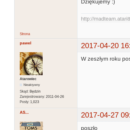
Dziękujemy :)
http://madteam.atari8
Strona
pawel
2017-04-20 16
W zeszłym roku posz
Atarowiec
Nieaktywny
Skąd:
Będzin
Zarejestrowany:
2011-04-26
Posty:
1,023
AS...
2017-04-27 09
poszło