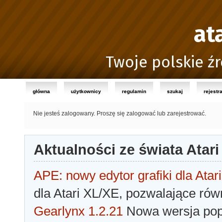
at
Twoje polskie źr
główna
użytkownicy
regulamin
szukaj
rejestr
Nie jesteś zalogowany.
Proszę się zalogować lub zarejestrować.
Aktualności ze świata Atari
APE: nowy edytor grafiki dla Atari
dla Atari XL/XE, pozwalające rów
Gearlynx 1.2.21
Nowa wersja popu