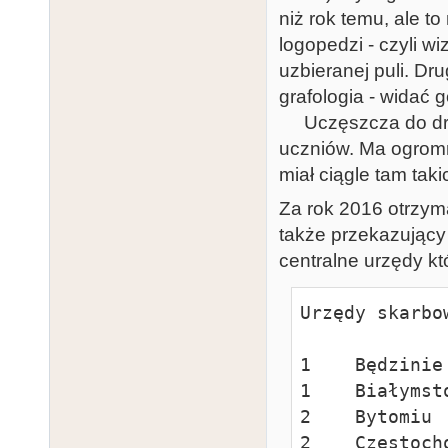
niż rok temu, ale to
logopedzi - czyli w
uzbieranej puli. Dru
grafologia - widać 
Uczęszcza do drugi
uczniów. Ma ogromn
miał ciągle tam taki
Za rok 2016 otrzym
także przekazujący 
centralne urzędy kt
Urzędy skarbow
1    Będzinie

1    Białymsto
2    Bytomiu

2    Częstocho