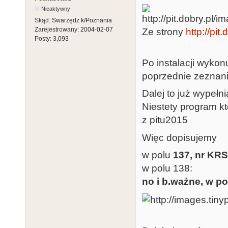
2    Warszawa-
Nieaktywny
1    Wąbrzeźni
Skąd:
Swarzędz k/Poznania
1    Wejherowi
Zarejestrowany:
2004-02-07
Ze strony
http://pit
Posty:
3,093
1    Wieliczce
2    Wrocław-K
Po instalacji wyk
1    Wrocław-P
poprzednie zezna
2    Wrześni

Dalej to już wypełn
1    Zielonej 
Niestety program k
z pitu2015
Łącznie 63 ur
Więc dopisujemy
w polu
137, nr KRS
w polu 138
no i b.ważne, w po