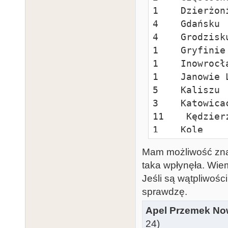
1    Dzierżoni
4    Gdańsku

4    Grodzisk
1    Gryfinie

1    Inowrocła
1    Janowie L
5    Kaliszu

3    Katowicac
11    Kędzier
1    Kole

3    Koninie

Mam możliwość znaj
2    Koszalini
taka wpłynęła. Wiem 
1    Kościanie
Jeśli są wątpliwośc
1    Kraków-Po
sprawdzę.
3    Krapkowic
1    Krotoszyn
Apel Przemek No
1    Lesznie

24)