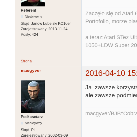
Referent
Zaczęło się od Atar
Nieaktywny
Portofolio, morze bl
Skąd:
Janów Lubelski KO10er
Zarejestrowany:
2013-11-24
Posty:
424
a teraz:Atari STez 
1050+LDW Super 2
Strona
macgyver
2016-04-10 15
Ja zawsze korzysta
ale zawsze podmieni
macgyver/BJB^Cobr
Podkasetarz
Nieaktywny
Skąd:
PL
Zarejestrowany:
2002-03-09