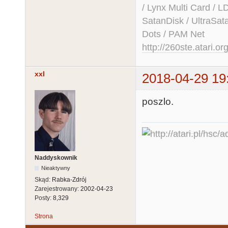
/ Lynx Multi Card /
SatanDisk / UltraSat
Dots / PAM Net
http://260ste.atari.or
xxl
2018-04-29 19
poszlo.
Naddyskownik
Nieaktywny
Skąd:
Rabka-Zdrój
Zarejestrowany:
2002-04-23
Posty:
8,329
Strona