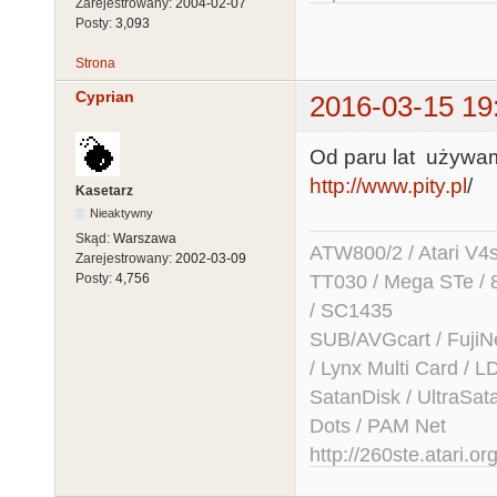
Zarejestrowany:
2004-02-07
Posty:
3,093
Strona
Cyprian
2016-03-15 19
Od paru lat używam
http://www.pity.pl
/
Kasetarz
Nieaktywny
Skąd:
Warszawa
ATW800/2 / Atari V4sa 
Zarejestrowany:
2002-03-09
TT030 / Mega STe / 
Posty:
4,756
/ SC1435
SUB/AVGcart / FujiN
/ Lynx Multi Card /
SatanDisk / UltraSat
Dots / PAM Net
http://260ste.atari.or