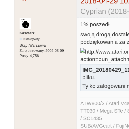
2018-04-29 10
Cyprian (2018-
1% poszedł
Kasetarz
swoją drogą dostał
Nieaktywny
podziękowania za 
Skąd:
Warszawa
Zarejestrowany:
2002-03-09
Posty:
4,756
IMG_20180429_1
pliku.
Tylko zalogowani m
ATW800/2 / Atari V4sa 
TT030 / Mega STe / 
/ SC1435
SUB/AVGcart / FujiN