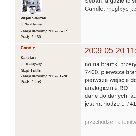
Seban, a gdzie to 
Candle: moglbys ja
Wujek Staszek
Nieaktywny
Zarejestrowany:
2002-06-17
Posty:
2,436
Candle
2009-05-20 11
Kasetarz
no na bramki prze
Nieaktywny
Skąd:
Lublin
7400, pierwsza bra
Zarejestrowany:
2002-11-28
pierwsze wejscie do
Posty:
4,258
analogicznie RD
dane do danych, ad
jest na nodze 9 741
przechodze na tumiw