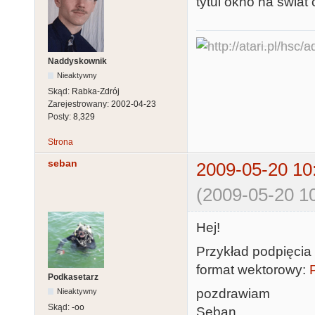
tytul okno na swiat 
Naddyskownik
Nieaktywny
Skąd:
Rabka-Zdrój
Zarejestrowany:
2002-04-23
Posty:
8,329
Strona
seban
2009-05-20 10
(2009-05-20 10
Hej!
Przykład podpięcia 
format wektorowy:
Podkasetarz
pozdrawiam
Nieaktywny
Skąd:
-oo
Seban