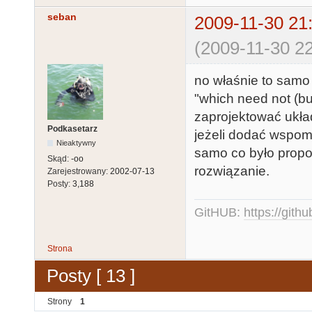
seban
2009-11-30 21
(2009-11-30 22
no właśnie to samo 
"which need not (bu
zaprojektować ukła
Podkasetarz
jeżeli dodać wspomn
Nieaktywny
samo co było propo
Skąd:
-oo
rozwiązanie.
Zarejestrowany:
2002-07-13
Posty:
3,188
GitHUB:
https://gith
Strona
Posty [ 13 ]
Strony
1