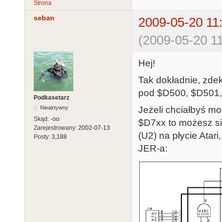
Strona
seban
2009-05-20 11
(2009-05-20 11
Hej!
Tak dokładnie, zdek
pod $D500, $D501,
Podkasetarz
Jeżeli chciałbyś m
Nieaktywny
Skąd:
-oo
$D7xx to możesz si
Zarejestrowany:
2002-07-13
(U2) na płycie Ata
Posty:
3,188
JER-a: