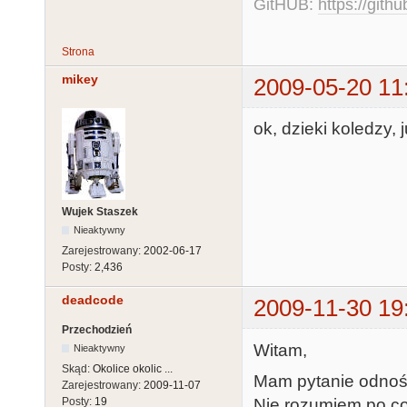
GitHUB:
https://gith
Strona
mikey
2009-05-20 11
ok, dzieki koledzy, 
Wujek Staszek
Nieaktywny
Zarejestrowany:
2002-06-17
Posty:
2,436
deadcode
2009-11-30 19
Przechodzień
Witam,
Nieaktywny
Skąd:
Okolice okolic ...
Mam pytanie odnoś
Zarejestrowany:
2009-11-07
Nie rozumiem po co
Posty:
19