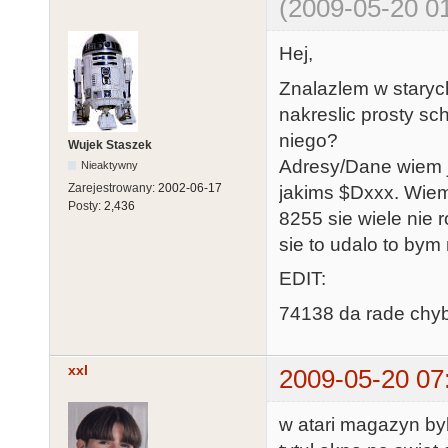
(2009-05-20 01
Hej,
Znalazlem w staryc
nakreslic prosty sc
niego?
Wujek Staszek
Adresy/Dane wiem 
Nieaktywny
Zarejestrowany:
2002-06-17
jakims $Dxxx. Wiem
Posty:
2,436
8255 sie wiele nie r
sie to udalo to bym
EDIT:
74138 da rade chyba
xxl
2009-05-20 07
w atari magazyn by