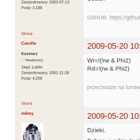
Zarejestrowany:
2002-07-13
Posty:
3,188
GitHUB:
https://gith
Strona
Candle
2009-05-20 10
Kasetarz
Wr=!(!rw & Phi2)
Nieaktywny
Skąd:
Lublin
Rd=!(rw & Phi2)
Zarejestrowany:
2002-11-28
Posty:
4,258
przechodze na tumiw
Strona
mikey
2009-05-20 10
Dzieki.