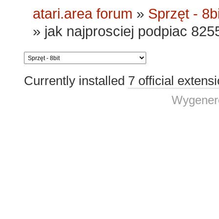
atari.area forum
»
Sprzęt - 8bi
»
jak najprosciej podpiac 82
Currently installed
7 official extens
Wygenero