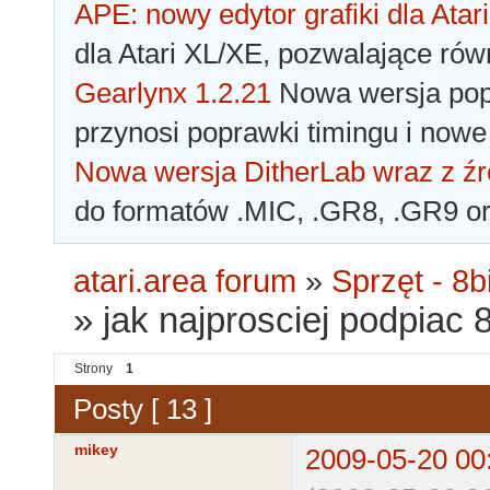
APE: nowy edytor grafiki dla Atari
dla Atari XL/XE, pozwalające rów
Gearlynx 1.2.21
Nowa wersja popu
przynosi poprawki timingu i nowe
Nowa wersja DitherLab wraz z źr
do formatów .MIC, .GR8, .GR9 o
atari.area forum
»
Sprzęt - 8bi
»
jak najprosciej podpiac
Strony
1
Posty [ 13 ]
mikey
2009-05-20 00