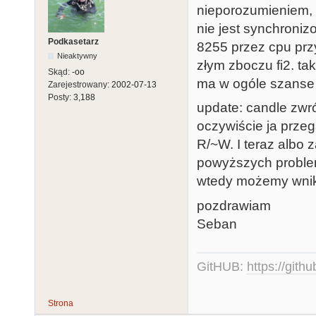
nieporozumieniem,
nie jest synchroni
Podkasetarz
8255 przez cpu prz
Nieaktywny
złym zboczu fi2. tak
Skąd:
-oo
ma w ogóle szanse n
Zarejestrowany:
2002-07-13
Posty:
3,188
update: candle zwr
oczywiście ja prze
R/~W. I teraz albo
powyższych problem
wtedy możemy wnika
pozdrawiam
Seban
GitHUB:
https://gith
Strona