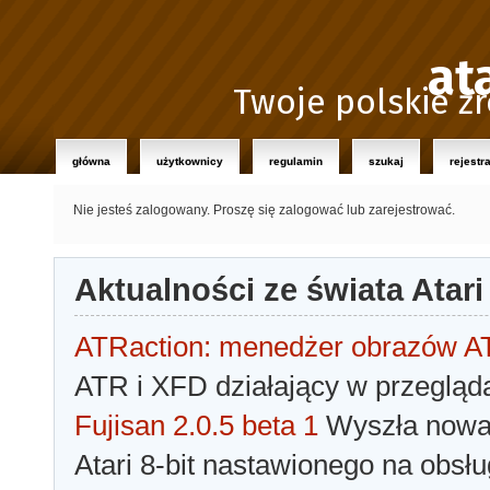
at
Twoje polskie źr
główna
użytkownicy
regulamin
szukaj
rejestr
Nie jesteś zalogowany.
Proszę się zalogować lub zarejestrować.
Aktualności ze świata Atari
ATRaction: menedżer obrazów 
ATR i XFD działający w przegląda
Fujisan 2.0.5 beta 1
Wyszła nowa 
Atari 8-bit nastawionego na obsłu