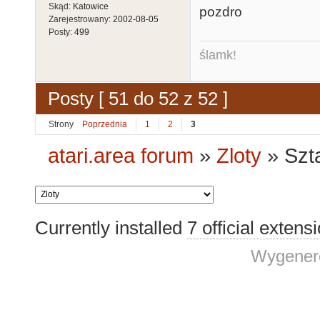
Skąd:
Katowice
pozdro
Zarejestrowany:
2002-08-05
Posty:
499
ślamk!
Posty [ 51 do 52 z 52 ]
Strony
Poprzednia
1
2
3
atari.area forum
»
Zloty
»
Szt
Currently installed
7 official extens
Wygenero