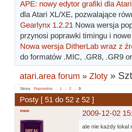
APE: nowy edytor grafiki dla Atari
dla Atari XL/XE, pozwalające rów
Gearlynx 1.2.21
Nowa wersja popu
przynosi poprawki timingu i nowe
Nowa wersja DitherLab wraz z źr
do formatów .MIC, .GR8, .GR9 o
»
Szt
atari.area forum
»
Zloty
Strony
Poprzednia
1
2
3
Posty [ 51 do 52 z 52 ]
maw
2009-12-02 15
ale nie każdy lokal