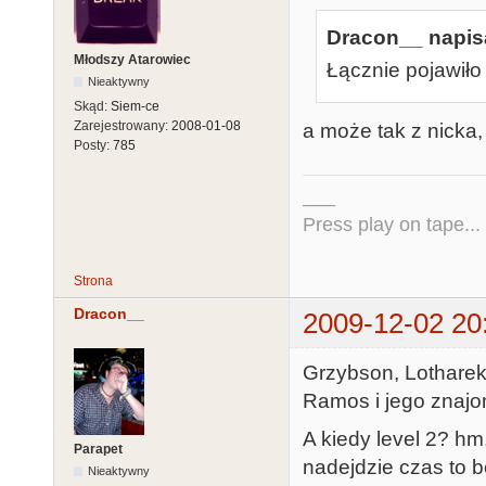
Dracon__ napisa
Młodszy Atarowiec
Łącznie pojawiło
Nieaktywny
Skąd:
Siem-ce
Zarejestrowany:
2008-01-08
a może tak z nicka, 
Posty:
785
___
Press play on tape...
Strona
Dracon__
2009-12-02 20
Grzybson, Lotharek
Ramos i jego znajom
A kiedy level 2? hm
Parapet
nadejdzie czas to b
Nieaktywny