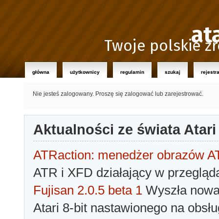
at
Twoje polskie źr
główna
użytkownicy
regulamin
szukaj
rejestr
Nie jesteś zalogowany.
Proszę się zalogować lub zarejestrować.
Aktualności ze świata Atari
ATRaction: menedżer obrazów 
ATR i XFD działający w przegląda
Fujisan 2.0.5 beta 1
Wyszła nowa 
Atari 8-bit nastawionego na obsłu