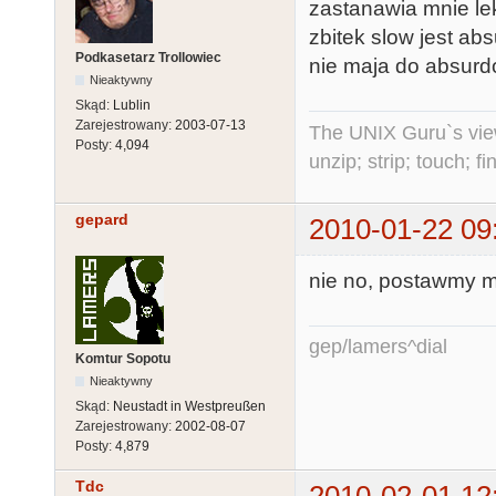
zastanawia mnie lek
zbitek slow jest ab
Podkasetarz Trollowiec
nie maja do absurd
Nieaktywny
Skąd:
Lublin
Zarejestrowany:
2003-07-13
The UNIX Guru`s vie
Posty:
4,094
unzip; strip; touch; 
gepard
2010-01-22 09
nie no, postawmy m
gep/lamers^dial
Komtur Sopotu
Nieaktywny
Skąd:
Neustadt in Westpreußen
Zarejestrowany:
2002-08-07
Posty:
4,879
Tdc
2010-02-01 12