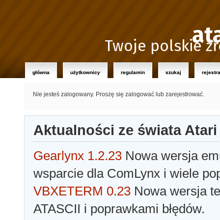
at
Twoje polskie źr
główna
użytkownicy
regulamin
szukaj
rejestr
Nie jesteś zalogowany.
Proszę się zalogować lub zarejestrować.
Aktualności ze świata Atari
Gearlynx 1.2.23
Nowa wersja emul
wsparcie dla ComLynx i wiele po
VBXETERM 0.23
Nowa wersja t
ATASCII i poprawkami błędów.