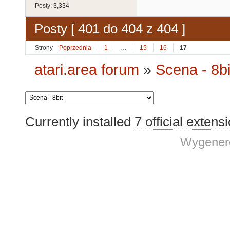
Posty:
3,334
Posty [ 401 do 404 z 404 ]
Strony
Poprzednia
1
…
15
16
17
atari.area forum
»
Scena - 8bi
Currently installed
7 official extens
Wygenero