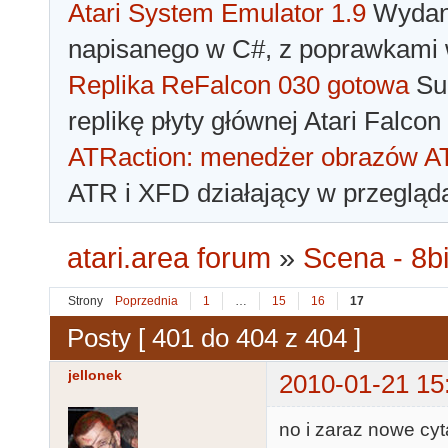
Atari System Emulator 1.9
Wydano
napisanego w C#, z poprawkami w
Replika ReFalcon 030 gotowa
Sua
replikę płyty głównej Atari Falcon
ATRaction: menedżer obrazów 
ATR i XFD działający w przegląda
atari.area forum
»
Scena - 8bi
Strony
Poprzednia
1
…
15
16
17
Posty [ 401 do 404 z 404 ]
jellonek
2010-01-21 15
no i zaraz nowe cy