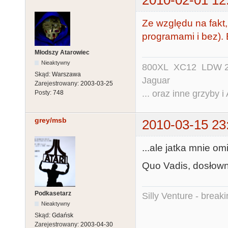
Ze względu na fakt, 
programami i bez). 
Młodszy Atarowiec
Nieaktywny
800XL XC12 LDW 200
Skąd:
Warszawa
Jaguar
Zarejestrowany:
2003-03-25
... oraz inne grzyby i
Posty:
748
grey/msb
2010-03-15 23
...ale jatka mnie o
Quo Vadis, dosłown
Podkasetarz
Silly Venture - break
Nieaktywny
Skąd:
Gdańsk
Zarejestrowany:
2003-04-30