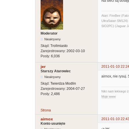
Na sieci są dost
Atari: FireBee (F
UltraSatan SM124
SIO2PC) (Jaguar J
Moderator
Nieaktywny
Skąd:
Trollmiasto
Zarejestrowany:
2002-03-10
Posty:
6,036
jer
2011-01-10 22:2
Starszy Atarowiec
airnox, nie rysuj
Nieaktywny
Skąd:
Twierdza Modlin
Zarejestrowany:
2004-07-27
Nikt nam lekkiego ż
Posty:
2,486
Moje www
Strona
airnox
2011-01-10 22:4
Konto usunięte
-> jer