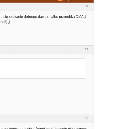
26
ie się szukanie dobrego dawcy... albo przeróbka DMA ;)
leć) ;)
27
28
ałem do końca do płyty głównej atari (ostatnia płyta ekranu,