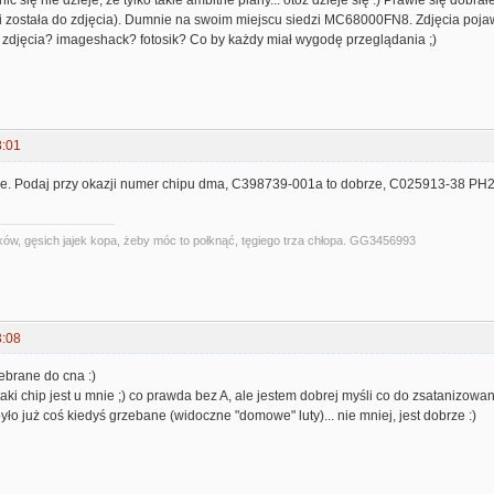
i została do zdjęcia). Dumnie na swoim miejscu siedzi MC68000FN8. Zdjęcia pojawią
ć zdjęcia? imageshack? fotosik? Co by każdy miał wygodę przeglądania ;)
8:01
e. Podaj przy okazji numer chipu dma, C398739-001a to dobrze, C025913-38 PH2
ów, gęsich jajek kopa, żeby móc to połknąć, tęgiego trza chłopa. GG3456993
3:08
zebrane do cna :)
ki chip jest u mnie ;) co prawda bez A, ale jestem dobrej myśli co do zsatanizowan
było już coś kiedyś grzebane (widoczne "domowe" luty)... nie mniej, jest dobrze :)