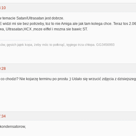
3:10
 temacie Satan/Ultrasatan jest dobrze.
idzi mi sie bez potrzeby, toz to nie Amiga ale jak tam kolega chce. Teraz tos 2.
wa, Ultrasatan,HCX ,moze eiffel i mozna sie bawic ST.
ów, gęsich jajek kopa, żeby móc to połknąć, tęgiego trza chłopa. GG3456993
9:28
o chodzi? Nie kojarzę terminu po prostu ;) Udało się wrzucić zdjęcia z dzisiejsze
7:34
kondensatorow,