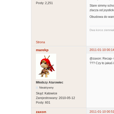
Posty:
2,251
Stare simmy schow
zlacza od joystic
Obudowa do wann
Dwa korce ziemniak
Strona
marekp
2011-01-10 00:1
@zaxon: Recap- 
??? Czy to jakaś
Młodszy Atarowiec
Nieaktywny
Skąd:
Katowice
Zarejestrowany:
2010-05-12
Posty:
601
zaxon
2011-01-10 00:5