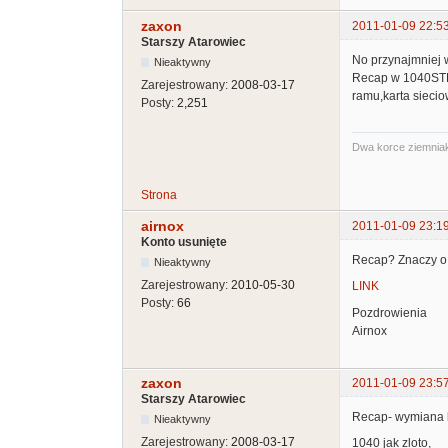
zaxon
2011-01-09 22:5
Starszy Atarowiec
No przynajmniej w
Nieaktywny
Recap w 1040STE w
Zarejestrowany:
2008-03-17
ramu,karta siecio
Posty:
2,251
Dwa korce ziemniak
Strona
airnox
2011-01-09 23:1
Konto usunięte
Recap? Znaczy o c
Nieaktywny
Zarejestrowany:
2010-05-30
LINK
Posty:
66
Pozdrowienia
Airnox
zaxon
2011-01-09 23:5
Starszy Atarowiec
Recap- wymiana 
Nieaktywny
Zarejestrowany:
2008-03-17
1040 jak zloto,