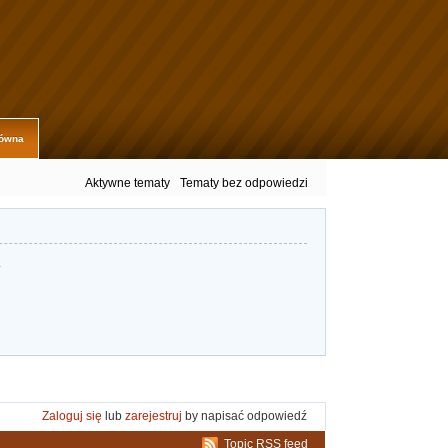
łówna
Aktywne tematy
Tematy bez odpowiedzi
.
Zaloguj się
lub
zarejestruj
by napisać odpowiedź
Topic RSS feed