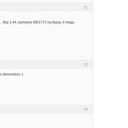
31
06 , flop 1.44, wymiana WD1772 na Ajaxa, 4 mega
32
go demontażu :)
33