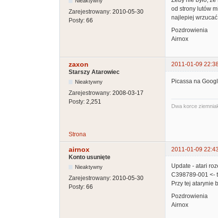
Nieaktywny
od strony lutów m
Zarejestrowany:
2010-05-30
najlepiej wrzuca
Posty:
66
Pozdrowienia
Airnox
zaxon
2011-01-09 22:3
Starszy Atarowiec
Picassa na Googl
Nieaktywny
Zarejestrowany:
2008-03-17
Posty:
2,251
Dwa korce ziemniak
Strona
airnox
2011-01-09 22:4
Konto usunięte
Update - atari ro
Nieaktywny
C398789-001 <- ta
Zarejestrowany:
2010-05-30
Przy tej atarynie 
Posty:
66
Pozdrowienia
Airnox