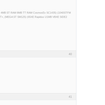
(520ST 4MB ST RAM 8MB TT RAM CosmosEx SC1435) (1040STFM
T+, (MEGA ST SM125) (65XE Rapidus U1MB VBXE SIDE2
40
41