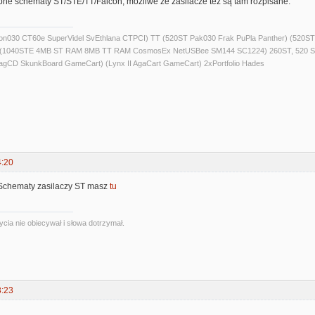
ępne schematy ST/STE/TT/Falcon, możliwe że zasilacze tez są tam rozpisane.
alcon030 CT60e SuperVidel SvEthlana CTPCI) TT (520ST Pak030 Frak PuPla Panther) 
) (1040STE 4MB ST RAM 8MB TT RAM CosmosEx NetUSBee SM144 SC1224) 260ST, 520 S
agCD SkunkBoard GameCart) (Lynx II AgaCart GameCart) 2xPortfolio Hades
4:20
. Schematy zasilaczy ST masz
tu
ycia nie obiecywał i słowa dotrzymał.
3:23