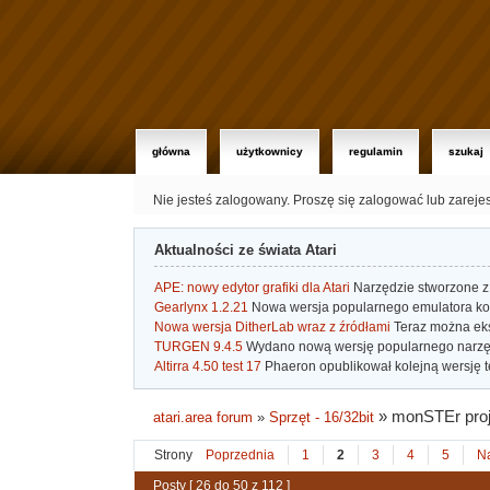
główna
użytkownicy
regulamin
szukaj
Nie jesteś zalogowany.
Proszę się zalogować lub zareje
Aktualności ze świata Atari
APE: nowy edytor grafiki dla Atari
Narzędzie stworzone z 
Gearlynx 1.2.21
Nowa wersja popularnego emulatora kons
Nowa wersja DitherLab wraz z źródłami
Teraz można eks
TURGEN 9.4.5
Wydano nową wersję popularnego narzę
Altirra 4.50 test 17
Phaeron opublikował kolejną wersję t
»
monSTEr proj
atari.area forum
»
Sprzęt - 16/32bit
Strony
Poprzednia
1
2
3
4
5
N
Posty [ 26 do 50 z 112 ]