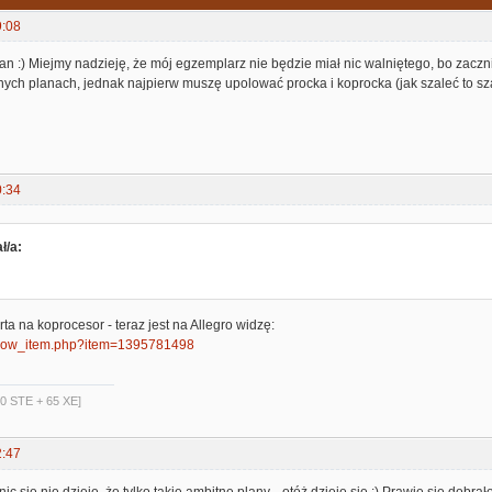
9:08
an :) Miejmy nadzieję, że mój egzemplarz nie będzie miał nic walniętego, bo zaczn
ch planach, jednak najpierw muszę upolować procka i koprocka (jak szaleć to sza
0:34
ł/a:
ta na koprocesor - teraz jest na Allegro widzę:
l/show_item.php?item=1395781498
40 STE + 65 XE]
2:47
nic się nie dzieje, że tylko takie ambitne plany... otóż dzieje się :) Prawie się dobr