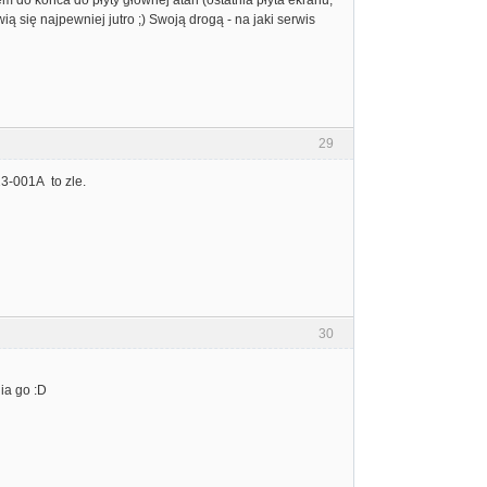
 się najpewniej jutro ;) Swoją drogą - na jaki serwis
29
3-001A to zle.
30
ia go :D