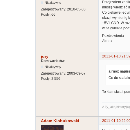
Przejrzałem zasil
Nieaktywny
muszę wiedzieć il
Zarejestrowany:
2010-05-30
Co ciekawe jedyny
Posty:
66
okazji wymienię k
+5V i GND. W raz
w tle (wielkie pod
Pozdrowienia
Airnox
jury
2011-01-10 21:5
Dom wariatów
Nieaktywny
airnox napisa
Zarejestrowany:
2003-09-07
Co do scalakó
Posty:
2,556
To kłamstwa i po
A Ty, jaką historyj
Adam Klobukowski
2011-01-10 22:0