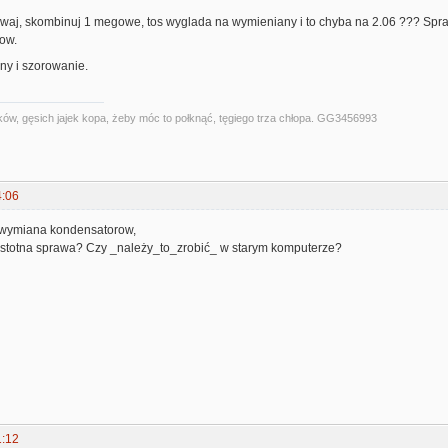
aj, skombinuj 1 megowe, tos wyglada na wymieniany i to chyba na 2.06 ??? Sprawdz
kow.
y i szorowanie.
ów, gęsich jajek kopa, żeby móc to połknąć, tęgiego trza chłopa. GG3456993
4:06
wymiana kondensatorow,
 istotna sprawa? Czy _należy_to_zrobić_ w starym komputerze?
1:12