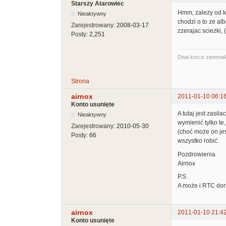
Starszy Atarowiec
Hmm, zalezy od ko
Nieaktywny
chodzi o to ze al
Zarejestrowany:
2008-03-17
zzerajac sciezki, 
Posty:
2,251
Dwa korce ziemniak
Strona
airnox
2011-01-10 06:1
Konto usunięte
A tutaj jest zasi
Nieaktywny
wymienić tylko te
Zarejestrowany:
2010-05-30
(choć może on jes
Posty:
66
wszystko robić.
Pozdrowienia
Airnox
P.S.
A może i RTC dorzu
airnox
2011-01-10 21:4
Konto usunięte