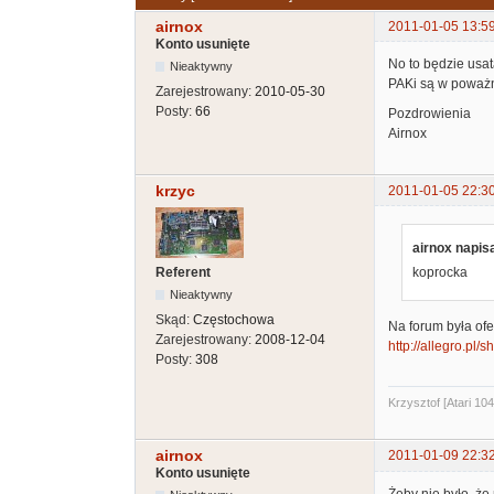
airnox
2011-01-05 13:5
Konto usunięte
No to będzie usat
Nieaktywny
PAKi są w poważny
Zarejestrowany:
2010-05-30
Posty:
66
Pozdrowienia
Airnox
krzyc
2011-01-05 22:3
airnox napisa
Referent
koprocka
Nieaktywny
Skąd:
Częstochowa
Na forum była ofer
Zarejestrowany:
2008-12-04
http://allegro.p
Posty:
308
Krzysztof [Atari 10
airnox
2011-01-09 22:3
Konto usunięte
Żeby nie było, że 