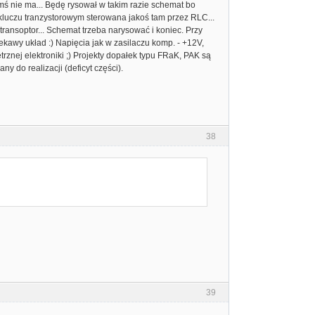
mś nie ma... Będę rysował w takim razie schemat bo
 kluczu tranzystorowym sterowana jakoś tam przez RLC...
transoptor... Schemat trzeba narysować i koniec. Przy
ekawy układ :) Napięcia jak w zasilaczu komp. - +12V,
nej elektroniki ;) Projekty dopałek typu FRaK, PAK są
ny do realizacji (deficyt części).
38
39