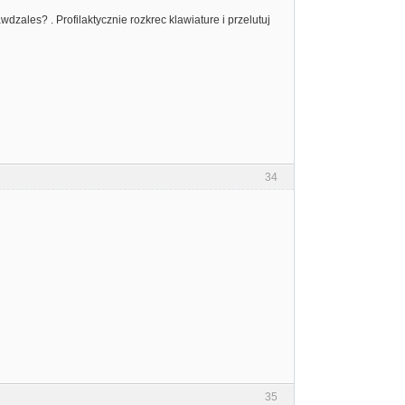
ales? . Profilaktycznie rozkrec klawiature i przelutuj
34
35