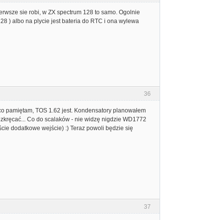
erwsze sie robi, w ZX spectrum 128 to samo. Ogolnie
8 ) albo na plycie jest bateria do RTC i ona wylewa
36
go co pamiętam, TOS 1.62 jest. Kondensatory planowałem
 rozkręcać... Co do scalaków - nie widzę nigdzie WD1772
ście dodatkowe wejście) :) Teraz powoli będzie się
37