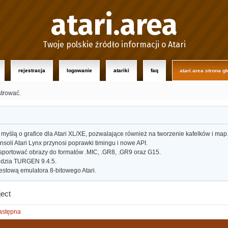
atari.area
Twoje polskie źródło informacji o Atari
rejestracja
logowanie
atariki
faq
atari.area strona g
strować.
myślą o grafice dla Atari XL/XE, pozwalające również na tworzenie kafelków i map
oli Atari Lynx przynosi poprawki timingu i nowe API.
portować obrazy do formatów .MIC, .GR8, .GR9 oraz G15.
dzia TURGEN 9.4.5.
estową emulatora 8-bitowego Atari.
ect
astępna