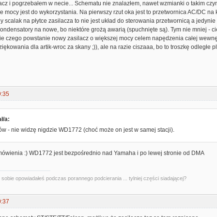
acz i pogrzebałem w necie... Schematu nie znalazłem, nawet wzmianki o takim czy
e mocy jest do wykorzystania. Na pierwszy rzut oka jest to przetwornica AC/DC na
 scalak na płytce zasilacza to nie jest układ do sterowania przetwornicą a jedynie 
ondensatory na nowe, bo niektóre grożą awarią (spuchnięte są). Tym nie mniej - ci
ie czego powstanie nowy zasilacz o większej mocy celem napędzenia całej wewnętrz
ziękowania dla artik-wroc za skany ;)), ale na razie ciszaaa, bo to troszkę odległe pla
9:35
ł/a:
w - nie widzę nigdzie WD1772 (choć może on jest w samej stacji).
mówienia :) WD1772 jest bezpośrednio nad Yamaha i po lewej stronie od DMA
kę sobie opowiadałeś podczas porannego podcierania ... tylniej części siadającej?
0:37