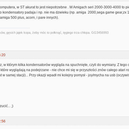
mputera, w ST akurat to jest niepotrzebne . W Amigach seri 2000-3000-4000 to pi
bo kondensatory padaja i np. nie ma dzwieku (np. amiga 2000,sega game gear,zx 12
(amiga 500 plus, acorn, i pare innych).
ów, gęsich jajek kopa, żeby móc to połknąć, tęgiego trza chłopa. GG3456993
6:20
lacz, w którym kilka kondensatorów wygląda na spuchnięte, czyli do wymiany. Z te
, które wyglądają na podejrzane - nie chce mi się w przyszłości znów całego atari
t w samej stacji)... Przy okazji wpadł mi kolejny pomysł - joy/mycha na usb (oczywi
cić... ;)
2:56