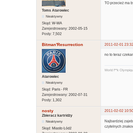
TO przecież ma być
Toms Atarowiec
Nieaktywny
Skąd:
W-WA
Zarejestrowany:
2002-05-15
Posty:
7,502
Bitman'Resurrection
2011-02-01 23:3
no to teraz czeka
World f**k Olympiq
Atarowiec
Nieaktywny
Skąd:
Paris - FR
Zarejestrowany:
2002-07-31
Posty:
1,302
nosty
2011-02-02 10:5
Zbieracz kartridży
Najbardziej zajeb
Nieaktywny
czytelnych znako
Skąd:
Miasto Łódź