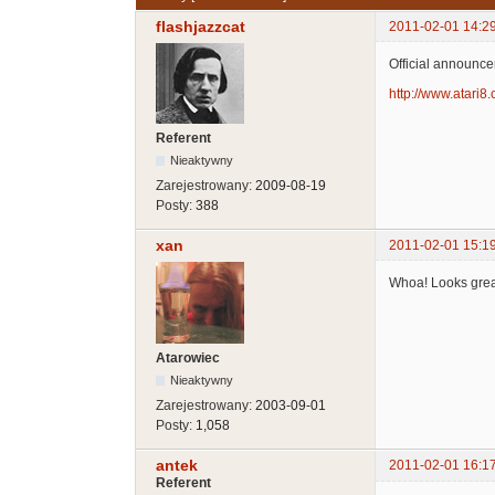
flashjazzcat
2011-02-01 14:2
Official announce
http://www.atari8.
Referent
Nieaktywny
Zarejestrowany:
2009-08-19
Posty:
388
xan
2011-02-01 15:1
Whoa! Looks grea
Atarowiec
Nieaktywny
Zarejestrowany:
2003-09-01
Posty:
1,058
antek
2011-02-01 16:1
Referent