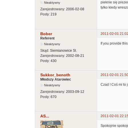
pieknie się prezen
Nieaktywny
tylko kiedy wreszc
Zarejestrowany:
2006-02-08
Posty:
219
Bober
2011-02-01 21:0
Referent
If you provide this
Nieaktywny
Skąd:
Siemianowice Sl.
Zarejestrowany:
2002-08-21
Posty:
430
Sukkor_benoth
2011-02-01 21:5
Młodszy Atarowiec
Czad ! Coś mi to j
Nieaktywny
Zarejestrowany:
2003-09-12
Posty:
670
AS...
2011-02-01 22:1
Spokojnie spokojn