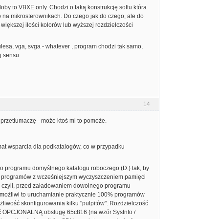
oby to VBXE only. Chodzi o taką konstrukcję softu która
 na mikrosterownikach. Do czego jak do czego, ale do
iększej ilości kolorów lub wyższej rozdzielczości
lesa, vga, svga - whatever , program chodzi tak samo,
ej sensu
14
ie przetłumaczę - może ktoś mi to pomoże.
mat wsparcia dla podkatalogów, co w przypadku
go programu domyślnego katalogu roboczego (D:) tak, by
e programów z wcześniejszym wyczyszczeniem pamięci
- czyli, przed załadowaniem dowolnego programu
 Umożliwi to uruchamianie praktycznie 100% programów
ożliwość skonfigurowania kilku "pulpitów". Rozdzielczość
obić OPCJONALNĄ obsługę 65c816 (na wzór SysInfo /