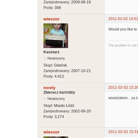
Zarejestrowany:
2009-08-19
Posty:
388
wieczor
2011-02-02 14:51
Would you like to
The problem is not 
Kasetarz
Nieaktywny
Skąd:
Gdańsk
Zarejestrowany:
2007-10-21
Posty:
4,412
nosty
2011-02-02 15:2
Zbieracz kartridży
wiedzialem... za 
Nieaktywny
Skąd:
Miasto Łódź
Zarejestrowany:
2002-08-20
Posty:
3,274
wieczor
2011-02-02 15:3