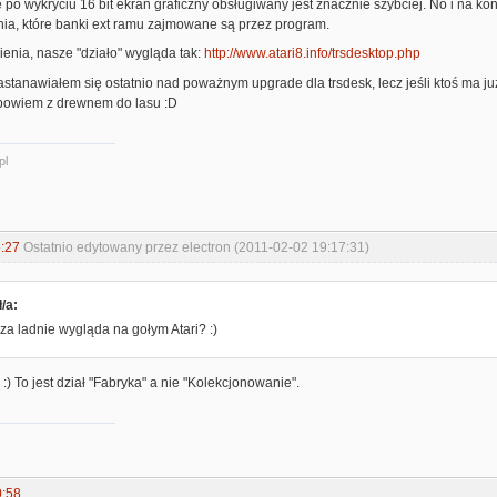
 po wykryciu 16 bit ekran graficzny obsługiwany jest znacznie szybciej. No i na 
nia, które banki ext ramu zajmowane są przez program.
enia, nasze "działo" wygląda tak:
http://www.atari8.info/trsdesktop.php
. Zastanawiałem się ostatnio nad poważnym upgrade dla trsdesk, lecz jeśli ktoś ma j
k powiem z drewnem do lasu :D
pl
:27
Ostatnio edytowany przez electron (2011-02-02 19:17:31)
/a:
 za ladnie wygląda na gołym Atari? :)
 ? :) To jest dział "Fabryka" a nie "Kolekcjonowanie".
0:58