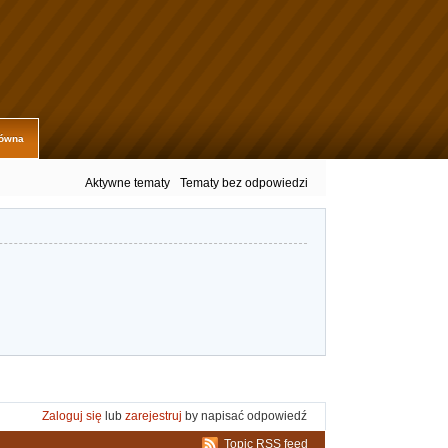
łówna
Aktywne tematy
Tematy bez odpowiedzi
Zaloguj się
lub
zarejestruj
by napisać odpowiedź
Topic RSS feed