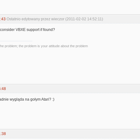
:43
Ostatnio edytowany przez wieczor (2011-02-02 14:52:11)
 consider VBXE support if found?
the problem; the problem is your attitude about the problem
6:48
ladnie wygląda na gołym Atari? :)
1:38