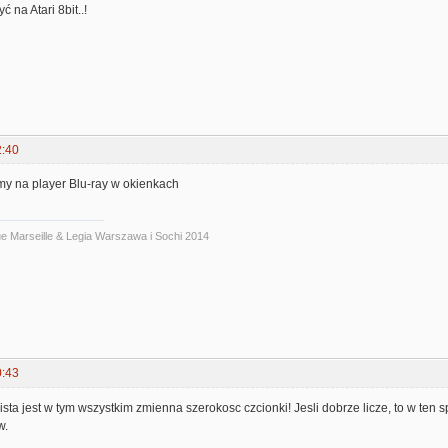
 na Atari 8bit..!
2:40
my na player Blu-ray w okienkach
ue Marseille & Legia Warszawa i Sochi 2014
0:43
ista jest w tym wszystkim zmienna szerokosc czcionki! Jesli dobrze licze, to w ten 
w.