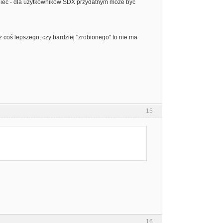
koniec - dla użytkowników SDX przydatnym może być
uż coś lepszego, czy bardziej "zrobionego" to nie ma
15
16