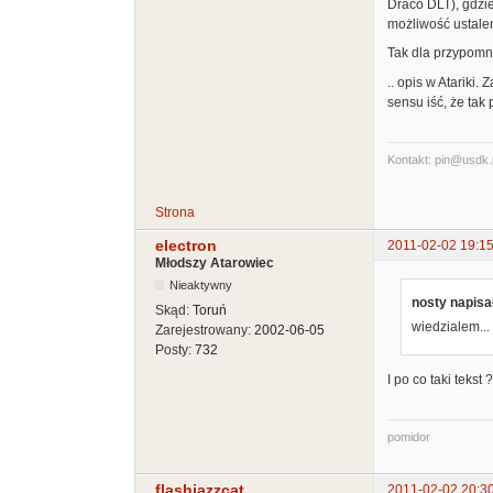
Draco DLT), gdzie
możliwość ustale
Tak dla przypomni
.. opis w Atariki
sensu iść, że ta
Kontakt: pin@usdk.
Strona
electron
2011-02-02 19:15
Młodszy Atarowiec
Nieaktywny
nosty napisał
Skąd:
Toruń
wiedzialem...
Zarejestrowany:
2002-06-05
Posty:
732
I po co taki tekst
pomidor
flashjazzcat
2011-02-02 20:3