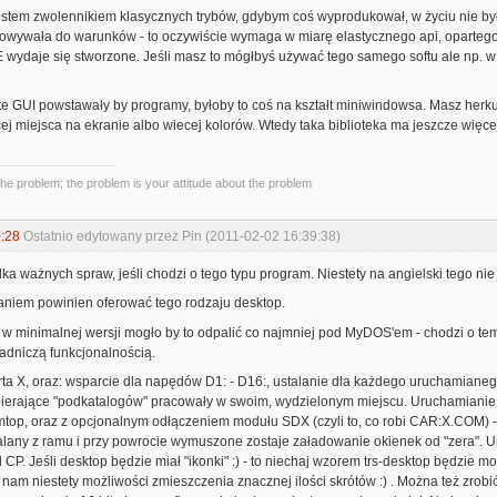
jestem zwolennikiem klasycznych trybów, gdybym coś wyprodukował, w życiu nie był
sowywała do warunków - to oczywiście wymaga w miarę elastycznego api, opartego
wydaje się stworzone. Jeśli masz to mógłbyś używać tego samego softu ale np. w w
 te GUI powstawały by programy, byłoby to coś na kształt miniwindowsa. Masz herku
ej miejsca na ekranie albo wiecej kolorów. Wtedy taka biblioteka ma jeszcze więc
the problem; the problem is your attitude about the problem
:28
Ostatnio edytowany przez Pin (2011-02-02 16:39:38)
 kilka ważnych spraw, jeśli chodzi o tego typu program. Niestety na angielski tego n
aniem powinien oferować tego rodzaju desktop.
e w minimalnej wersji mogło by to odpalić co najmniej pod MyDOS'em - chodzi o te
sadniczą funkcjonalnością.
rta X, oraz: wsparcie dla napędów D1: - D16:, ustalanie dla każdego uruchamiane
ierające "podkatalogów" pracowały w swoim, wydzielonym miejscu. Uruchamiani
op, oraz z opcjonalnym odłączeniem modułu SDX (czyli to, co robi CAR:X.COM) 
alany z ramu i przy powrocie wymuszone zostaje załadowanie okienek od "zera".
 CP. Jeśli desktop będzie miał "ikonki" :) - to niechaj wzorem trs-desktop będzie m
 nam niestety możliwości zmieszczenia znacznej ilości skrótów :) . Można też zr