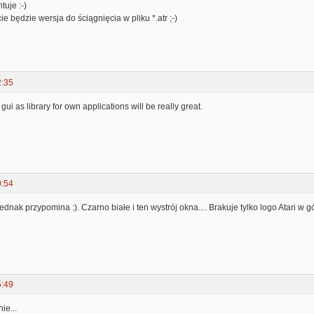
tuje :-)
ie będzie wersja do ściągnięcia w pliku *.atr ;-)
2:35
 gui as library for own applications will be really great.
0:54
ednak przypomina :). Czarno białe i ten wystrój okna.... Brakuje tylko logo Atari w 
5:49
ie...