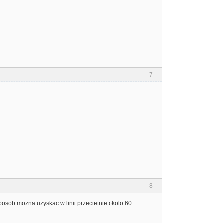
7
8
sposob mozna uzyskac w linii przecietnie okolo 60