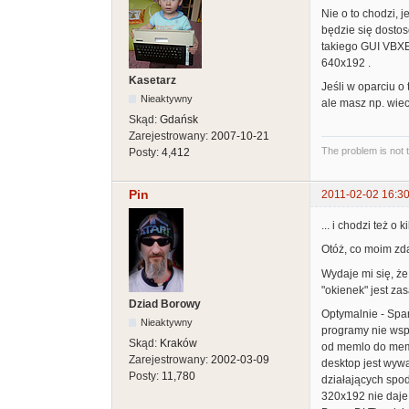
Nie o to chodzi, 
będzie się dosto
takiego GUI VBXE 
640x192 .
Kasetarz
Jeśli w oparciu o
Nieaktywny
ale masz np. wiec
Skąd:
Gdańsk
Zarejestrowany:
2007-10-21
The problem is not 
Posty:
4,412
Pin
2011-02-02 16:30
... i chodzi też o
Otóż, co moim zd
Wydaje mi się, ż
"okienek" jest za
Dziad Borowy
Optymalnie - Spa
Nieaktywny
programy nie wsp
Skąd:
Kraków
od memlo do memt
Zarejestrowany:
2002-03-09
desktop jest wyw
Posty:
11,780
działających spod
320x192 nie daje