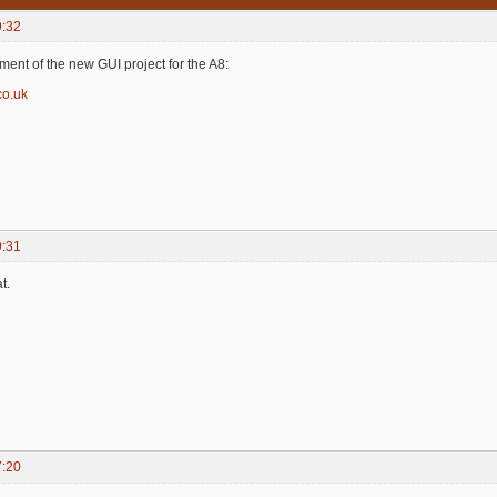
9:32
ment of the new GUI project for the A8:
co.uk
9:31
t.
7:20