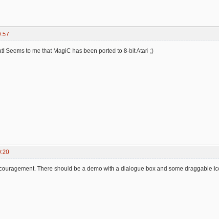
9:57
eat! Seems to me that MagiC has been ported to 8-bit Atari ;)
0:20
ncouragement. There should be a demo with a dialogue box and some draggable ico