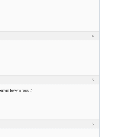
4
5
górnym lewym rogu ;)
6