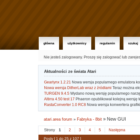
główna
użytkownicy
regulamin
szukaj
Nie jesteś zalogowany.
Proszę się zalogować lub zareje
Aktualności ze świata Atari
Gearlynx 1.2.21
Nowa wersja popularnego emulatora kons
Nowa wersja DitherLab wraz z źródłami
Teraz można eks
TURGEN 9.4.5
Wydano nową wersję popularnego narzę
Altirra 4.50 test 17
Phaeron opublikował kolejną wersję t
RastaConverter 1.0 RC8
Nowa wersja konwertera grafiki 
»
New GUI
atari.area forum
»
Fabryka - 8bit
Strony
1
2
3
4
5
Następna
Posty [ 1 do 25 z 107 ]