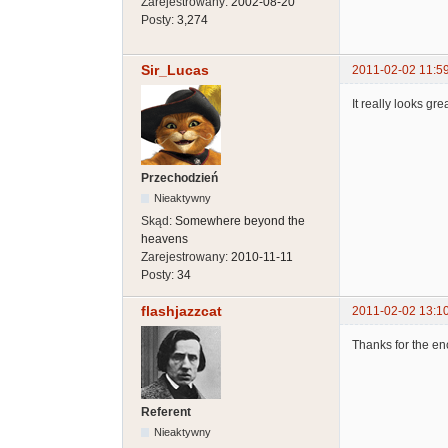
Zarejestrowany:
2002-08-20
Posty:
3,274
Sir_Lucas
2011-02-02 11:5
It really looks gr
Przechodzień
Nieaktywny
Skąd:
Somewhere beyond the
heavens
Zarejestrowany:
2010-11-11
Posty:
34
flashjazzcat
2011-02-02 13:1
Thanks for the e
Referent
Nieaktywny