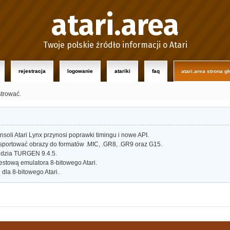
atari.area
Twoje polskie źródło informacji o Atari
rejestracja
logowanie
atariki
faq
atari.area strona g
strować.
oli Atari Lynx przynosi poprawki timingu i nowe API.
portować obrazy do formatów .MIC, .GR8, .GR9 oraz G15.
dzia TURGEN 9.4.5.
estową emulatora 8-bitowego Atari.
dla 8-bitowego Atari.