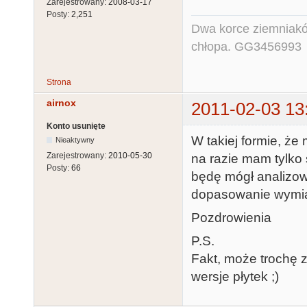
Zarejestrowany:
2008-03-17
Posty:
2,251
Dwa korce ziemniaków
chłopa. GG3456993
Strona
airnox
2011-02-03 13
Konto usunięte
W takiej formie, że
Nieaktywny
Zarejestrowany:
2010-05-30
na razie mam tylko 
Posty:
66
będę mógł analizowa
dopasowanie wymiar
Pozdrowienia
P.S.
Fakt, może trochę
wersje płytek ;)