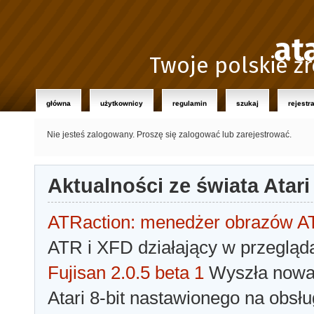
at
Twoje polskie źr
główna
użytkownicy
regulamin
szukaj
rejestr
Nie jesteś zalogowany.
Proszę się zalogować lub zarejestrować.
Aktualności ze świata Atari
ATRaction: menedżer obrazów 
ATR i XFD działający w przegląda
Fujisan 2.0.5 beta 1
Wyszła nowa 
Atari 8-bit nastawionego na obsłu