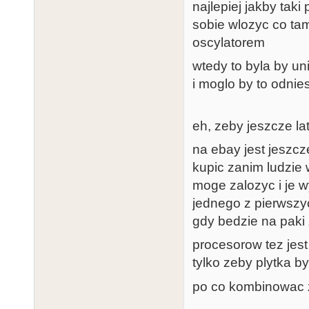
najlepiej jakby tak
sobie wlozyc co ta
oscylatorem
wtedy to byla by u
i moglo by to odni
eh, zeby jeszcze 
na ebay jest jeszc
kupic zanim ludzie
moge zalozyc i je w
jednego z pierwszyc
gdy bedzie na paki
procesorow tez jest
tylko zeby plytka b
po co kombinowac 