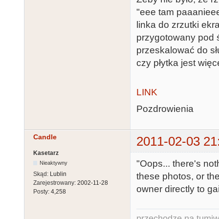
"eee tam paaanieee
linka do zrzutki ek
przygotowany pod ś
przeskalować do słu
czy płytka jest wię
LINK
Pozdrowienia
Candle
2011-02-03 21
Kasetarz
"Oops... there's no
Nieaktywny
Skąd:
Lublin
these photos, or the
Zarejestrowany:
2002-11-28
owner directly to ga
Posty:
4,258
przechodze na tumiw