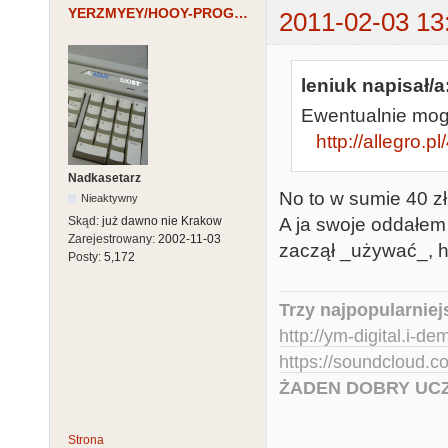
YERZMYEY/HOOY-PROGRAM
2011-02-03 13
leniuk napisał/a
Ewentualnie mog
http://allegro.
Nadkasetarz
No to w sumie 40 zł
Nieaktywny
A ja swoje oddałem
Skąd:
już dawno nie Krakow
Zarejestrowany:
2002-11-03
zaczął _używać_, h
Posty:
5,172
Trzy najpopularniej
http://ym-digital.i-de
https://soundcloud.
ŻADEN DOBRY UCZ
Strona