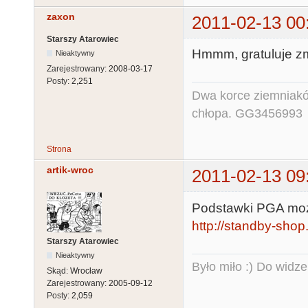
zaxon
2011-02-13 00
Starszy Atarowiec
Hmmm, gratuluje z
Nieaktywny
Zarejestrowany:
2008-03-17
Posty:
2,251
Dwa korce ziemniaków
chłopa. GG3456993
Strona
artik-wroc
2011-02-13 09
Podstawki PGA można
http://standby-shop
Starszy Atarowiec
Nieaktywny
Było miło :) Do widze
Skąd:
Wrocław
Zarejestrowany:
2005-09-12
Posty:
2,059