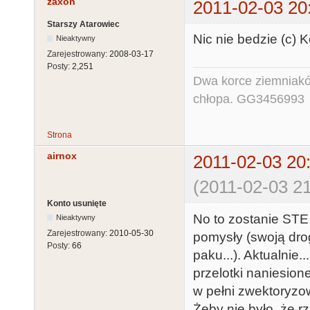
zaxon
2011-02-03 20
Starszy Atarowiec
Nic nie bedzie (c) 
Nieaktywny
Zarejestrowany:
2008-03-17
Posty:
2,251
Dwa korce ziemniaków
chłopa. GG3456993
Strona
airnox
2011-02-03 20
(2011-02-03 21
Konto usunięte
No to zostanie STE 
Nieaktywny
Zarejestrowany:
2010-05-30
pomysły (swoją dro
Posty:
66
paku...). Aktualnie.
przelotki naniesion
w pełni zwektoryzow
Żeby nie było, że rz