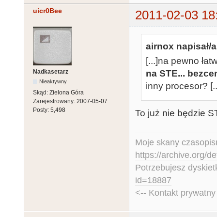
uicr0Bee
2011-02-03 18
airnox napisał/a
[...]na pewno ła
Nadkasetarz
na STE... bezce
Nieaktywny
inny procesor? [..
Skąd:
Zielona Góra
Zarejestrowany:
2007-05-07
Posty:
5,498
To już nie będzie S
Moje skany czasopism
https://archive.org/d
Potrzebujesz dyskiet
id=18887
<-- Kontakt prywatn