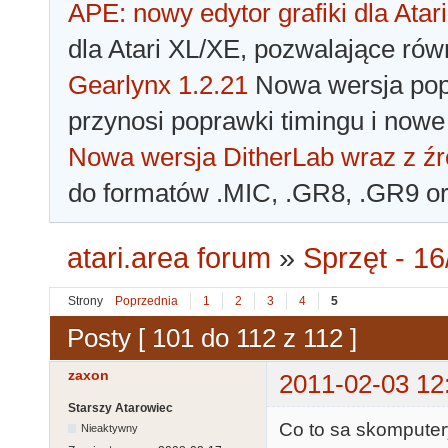
APE: nowy edytor grafiki dla Atari
dla Atari XL/XE, pozwalające rów
Gearlynx 1.2.21
Nowa wersja popu
przynosi poprawki timingu i nowe
Nowa wersja DitherLab wraz z źr
do formatów .MIC, .GR8, .GR9 o
atari.area forum
»
Sprzęt - 16
Strony
Poprzednia
1
2
3
4
5
Posty [ 101 do 112 z 112 ]
zaxon
2011-02-03 12
Starszy Atarowiec
Co to sa skomputer
Nieaktywny