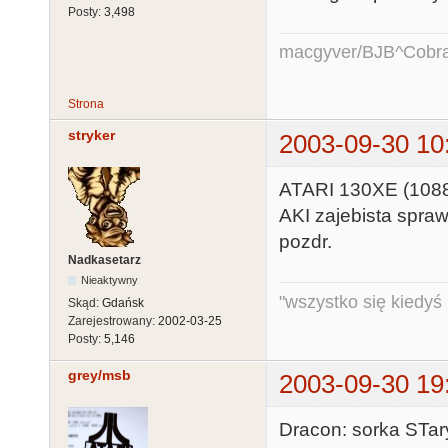
Posty:
3,498
macgyver/BJB^Cobr
Strona
stryker
2003-09-30 10
ATARI 130XE (1088 b
AKI zajebista spraw
pozdr.
Nadkasetarz
Nieaktywny
"wszystko się kiedyś k
Skąd:
Gdańsk
Zarejestrowany:
2002-03-25
Posty:
5,146
grey/msb
2003-09-30 19
Dracon: sorka STary