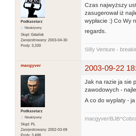
Czas najwyższy usta
zasugerował iż najl
wypłacie :) Co Wy n
Podkasetarz
Nieaktywny
regards.
Skąd:
Gdańsk
Zarejestrowany:
2003-04-30
Posty:
3,330
Silly Venture - break
macgyver
2003-09-22 18
Jak na razie ja sie
zawodowych - najle
A co do wyplaty - j
Podkasetarz
Nieaktywny
macgyver/BJB^Cobr
Skąd:
PL
Zarejestrowany:
2002-03-09
Posty:
3,498