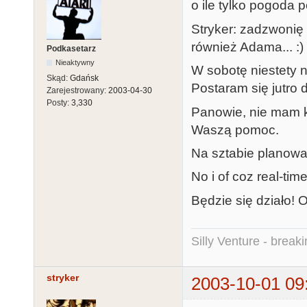
o ile tylko pogoda p
Stryker: zadzwonię
również Adama... :)
Podkasetarz
Nieaktywny
W sobotę niestety n
Skąd:
Gdańsk
Postaram się jutro 
Zarejestrowany:
2003-04-30
Posty:
3,330
Panowie, nie mam k
Waszą pomoc.
Na sztabie planowa
No i of coz real-ti
Będzie się działo! O
Silly Venture - break
stryker
2003-10-01 09