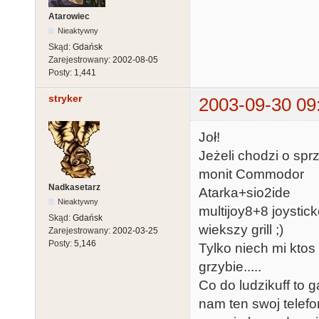
Atarowiec
Nieaktywny
Skąd:
Gdańsk
Zarejestrowany:
2002-08-05
Posty:
1,441
stryker
2003-09-30 09
Joł!
Jeżeli chodzi o spr
monit Commodor
Nadkasetarz
Atarka+sio2ide
Nieaktywny
multijoy8+8 joystick
Skąd:
Gdańsk
wiekszy grill ;)
Zarejestrowany:
2002-03-25
Posty:
5,146
Tylko niech mi kto
grzybie.....
Co do ludzikuff to
nam ten swoj telefo