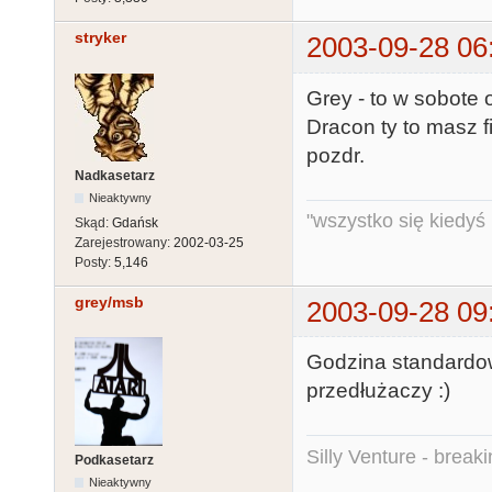
stryker
2003-09-28 06
Grey - to w sobote 
Dracon ty to masz 
pozdr.
Nadkasetarz
Nieaktywny
"wszystko się kiedyś k
Skąd:
Gdańsk
Zarejestrowany:
2002-03-25
Posty:
5,146
grey/msb
2003-09-28 09
Godzina standardow
przedłużaczy :)
Silly Venture - break
Podkasetarz
Nieaktywny