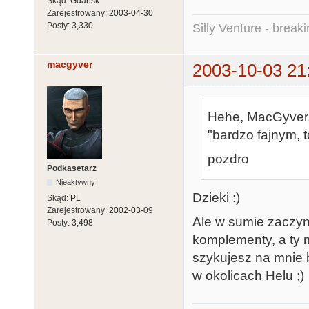
Skąd:
Gdańsk
Zarejestrowany:
2003-04-30
Posty:
3,330
Silly Venture - break
macgyver
2003-10-03 21
Hehe, MacGyver, 
"bardzo fajnym, 
pozdro
Podkasetarz
Nieaktywny
Dzieki :)
Skąd:
PL
Zarejestrowany:
2002-03-09
Ale w sumie zaczyn
Posty:
3,498
komplementy, a ty m
szykujesz na mnie b
w okolicach Helu ;)