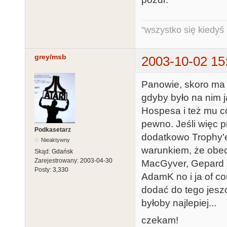
"wszystko się kiedyś k
grey/msb
2003-10-02 15
Panowie, skoro ma t
gdyby było na nim 
Hospesa i też mu co
pewno. Jeśli więc 
Podkasetarz
dodatkowo Trophy'e
Nieaktywny
warunkiem, że obecn
Skąd:
Gdańsk
Zarejestrowany:
2003-04-30
MacGyver, Gepard 
Posty:
3,330
AdamK no i ja of co
dodać do tego jeszc
byłoby najlepiej...
czekam!