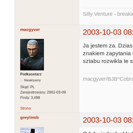
Silly Venture - break
macgyver
2003-10-03 08
Ja jestem za. Dzias
znakiem zapytania m
sztabu rozwikla te 
Podkasetarz
macgyver/BJB^Cobr
Nieaktywny
Skąd:
PL
Zarejestrowany:
2002-03-09
Posty:
3,498
Strona
grey/msb
2003-10-03 08