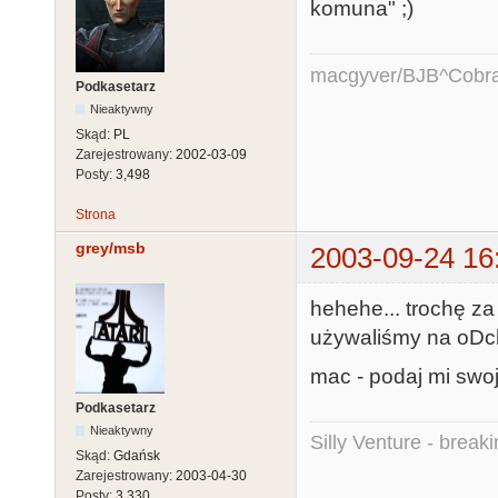
komuna" ;)
macgyver/BJB^Cobr
Podkasetarz
Nieaktywny
Skąd:
PL
Zarejestrowany:
2002-03-09
Posty:
3,498
Strona
grey/msb
2003-09-24 16
hehehe... trochę za
używaliśmy na oDc
mac - podaj mi swo
Podkasetarz
Nieaktywny
Silly Venture - break
Skąd:
Gdańsk
Zarejestrowany:
2003-04-30
Posty:
3,330