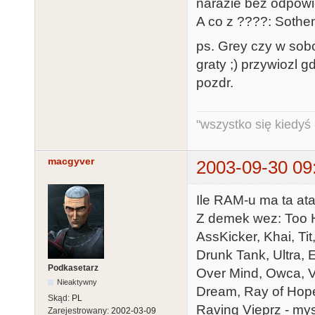
narazie bez odpowie
A co z ????: Soth
ps. Grey czy w sobot
graty ;) przywiozl
pozdr.
"wszystko się kiedyś k
macgyver
2003-09-30 09
Ile RAM-u ma ta ata
Z demek wez: Too H
AssKicker, Khai, Ti
Drunk Tank, Ultra, 
Podkasetarz
Over Mind, Owca, V
Nieaktywny
Dream, Ray of Hope, 
Skąd:
PL
Raving Vieprz - mys
Zarejestrowany:
2002-03-09