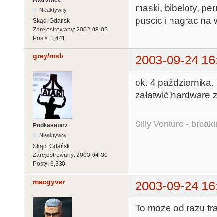
Atarowiec
maski, bibeloty, p
Nieaktywny
puscic i nagrac na w
Skąd:
Gdańsk
Zarejestrowany:
2002-08-05
Posty:
1,441
grey/msb
2003-09-24 16
ok. 4 października.
załatwić hardware z
Silly Venture - break
Podkasetarz
Nieaktywny
Skąd:
Gdańsk
Zarejestrowany:
2003-04-30
Posty:
3,330
macgyver
2003-09-24 16
To moze od razu tra