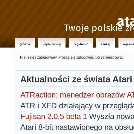
at
Twoje polskie źr
główna
użytkownicy
regulamin
szukaj
rejestr
Nie jesteś zalogowany.
Proszę się zalogować lub zarejestrować.
Aktualności ze świata Atari
ATRaction: menedżer obrazów 
ATR i XFD działający w przegląda
Fujisan 2.0.5 beta 1
Wyszła nowa 
Atari 8-bit nastawionego na obsłu