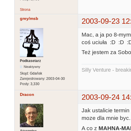
Strona
grey/msb
2003-09-23 12
Mac, a ja po 8-mym 
coś uciuła :D :D :
Też jestem za Sobot
Podkasetarz
Nieaktywny
Silly Venture - break
Skąd:
Gdańsk
Zarejestrowany:
2003-04-30
Posty:
3,330
Dracon
2003-09-24 14
Jak ustalicie termin
moze dla mnie byc.
A co z
MAHNA-MAH