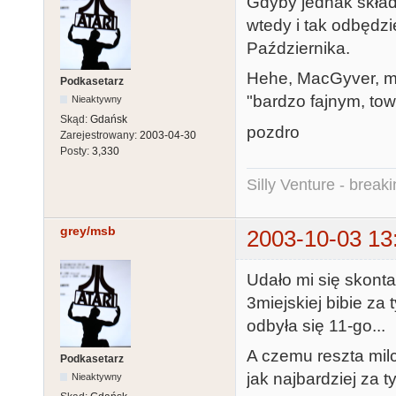
Gdyby jednak skład 
wtedy i tak odbędzi
Października.
Hehe, MacGyver, mus
Podkasetarz
"bardzo fajnym, tow
Nieaktywny
Skąd:
Gdańsk
pozdro
Zarejestrowany:
2003-04-30
Posty:
3,330
Silly Venture - break
grey/msb
2003-10-03 13
Udało mi się skontak
3miejskiej bibie za 
odbyła się 11-go...
A czemu reszta mil
Podkasetarz
jak najbardziej za t
Nieaktywny