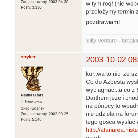
Zarejestrowany:
2003-04-30
w tym roq! (nie wsp
Posty:
3,330
przełożymy termin 
pozdrawiam!
Silly Venture - break
stryker
2003-10-02 08
kur..wa to nici ze 
Co do Azbesta wysla
wyciagnac...a co z 
Nadkasetarz
Darthem jezeli cho
Nieaktywny
na pónocy to wpadni
Skąd:
Gdańsk
nie udziela na for
Zarejestrowany:
2002-03-25
Posty:
5,146
tego gosca wyslac 
http://atariarea.hist
pozdr.