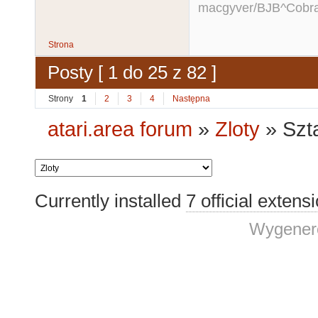
macgyver/BJB^Cobr
Strona
Posty [ 1 do 25 z 82 ]
Strony
1
2
3
4
Następna
atari.area forum
»
Zloty
»
Szt
Currently installed
7 official extens
Wygenero