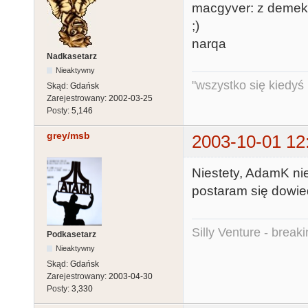
macgyver: z demek n
;)
narqa
Nadkasetarz
Nieaktywny
"wszystko się kiedyś k
Skąd:
Gdańsk
Zarejestrowany:
2002-03-25
Posty:
5,146
grey/msb
2003-10-01 12
Niestety, AdamK nie
postaram się dowie
Silly Venture - break
Podkasetarz
Nieaktywny
Skąd:
Gdańsk
Zarejestrowany:
2003-04-30
Posty:
3,330