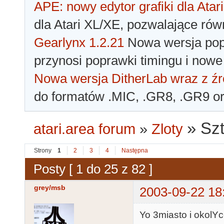
APE: nowy edytor grafiki dla Atari
dla Atari XL/XE, pozwalające rów
Gearlynx 1.2.21
Nowa wersja popu
przynosi poprawki timingu i nowe
Nowa wersja DitherLab wraz z źr
do formatów .MIC, .GR8, .GR9 o
»
Szt
atari.area forum
»
Zloty
Strony
1
2
3
4
Następna
Posty [ 1 do 25 z 82 ]
grey/msb
2003-09-22 18
Yo 3miasto i okolYc