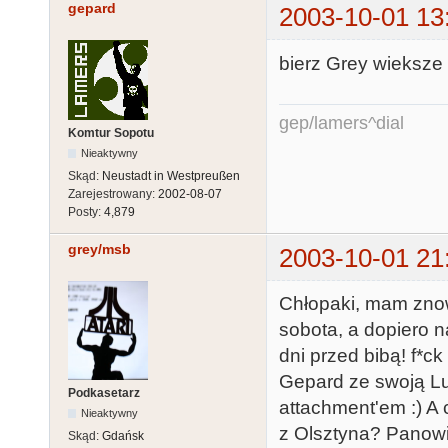
gepard
2003-10-01 13
bierz Grey wieksze a
gep/lamers^dial
Komtur Sopotu
Nieaktywny
Skąd:
Neustadt in Westpreußen
Zarejestrowany:
2002-08-07
Posty:
4,879
grey/msb
2003-10-01 21
Chłopaki, mam znow
sobota, a dopiero n
dni przed bibą! f*ck
Gepard ze swoją L
Podkasetarz
attachment'em :) A
Nieaktywny
z Olsztyna? Panowie
Skąd:
Gdańsk