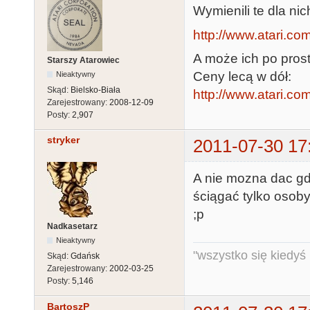
Wymienili te dla ni
http://www.atari.co
A może ich po prost
Starszy Atarowiec
Ceny lecą w dół:
Nieaktywny
Skąd:
Bielsko-Biała
http://www.atari.co
Zarejestrowany:
2008-12-09
Posty:
2,907
stryker
2011-07-30 17
A nie mozna dac gdz
ściągać tylko osoby
;p
Nadkasetarz
Nieaktywny
"wszystko się kiedyś k
Skąd:
Gdańsk
Zarejestrowany:
2002-03-25
Posty:
5,146
BartoszP