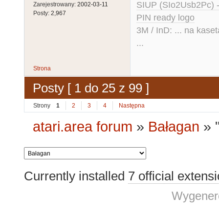
SIUP (SIo2Usb2Pc) 
Zarejestrowany:
2002-03-11
Posty:
2,967
PIN ready logo
3M / InD: ... na kase
...
Strona
Posty [ 1 do 25 z 99 ]
Strony
1
2
3
4
Następna
atari.area forum
»
Bałagan
»
Currently installed
7 official extens
Wygenero