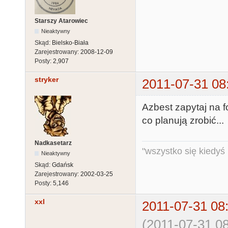
Starszy Atarowiec
Nieaktywny
Skąd:
Bielsko-Biała
Zarejestrowany:
2008-12-09
Posty:
2,907
stryker
2011-07-31 08
Azbest zapytaj na fo
co planują zrobić...
Nadkasetarz
"wszystko się kiedyś k
Nieaktywny
Skąd:
Gdańsk
Zarejestrowany:
2002-03-25
Posty:
5,146
xxl
2011-07-31 08
(2011-07-31 08