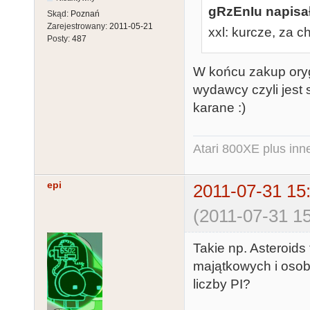
gRzEnIu napisał
Skąd:
Poznań
Zarejestrowany:
2011-05-21
xxl: kurcze, za c
Posty:
487
W końcu zakup orygi
wydawcy czyli jest s
karane :)
Atari 800XE plus inn
epi
2011-07-31 15
(2011-07-31 15
Takie np. Asteroids
majątkowych i osob
liczby PI?