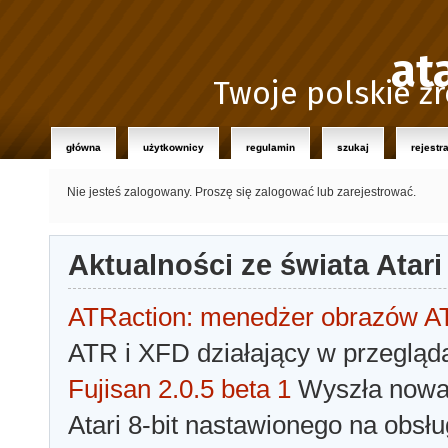
at
Twoje polskie źr
główna
użytkownicy
regulamin
szukaj
rejestr
Nie jesteś zalogowany.
Proszę się zalogować lub zarejestrować.
Aktualności ze świata Atari
ATRaction: menedżer obrazów 
ATR i XFD działający w przegląda
Fujisan 2.0.5 beta 1
Wyszła nowa 
Atari 8-bit nastawionego na obsłu