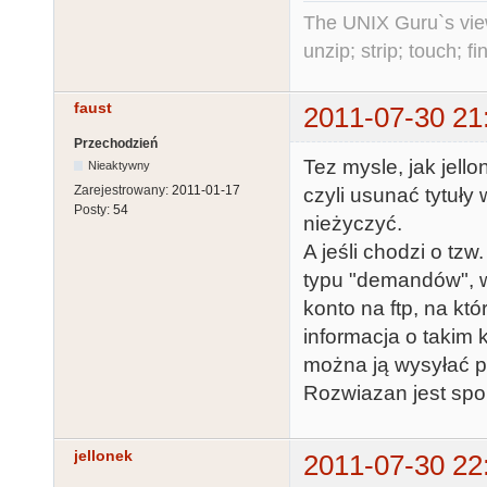
The UNIX Guru`s vie
unzip; strip; touch; 
faust
2011-07-30 21
Przechodzień
Tez mysle, jak jello
Nieaktywny
Zarejestrowany:
2011-01-17
czyli usunać tytuły
Posty:
54
nieżyczyć.
A jeśli chodzi o tz
typu "demandów", w
konto na ftp, na kt
informacja o takim
można ją wysyłać po 
Rozwiazan jest spo
jellonek
2011-07-30 22