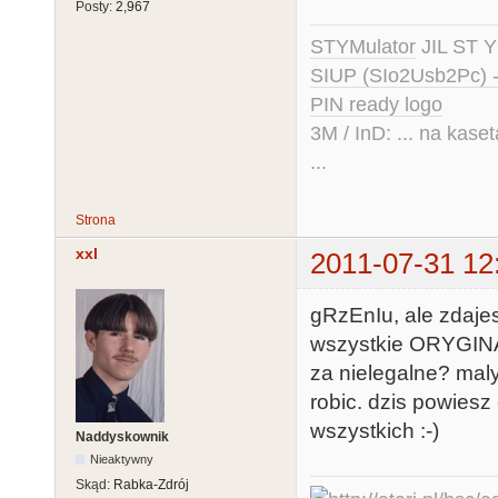
Posty:
2,967
STYMulator
JIL ST Y
SIUP (SIo2Usb2Pc) 
PIN ready logo
3M / InD: ... na kase
...
Strona
xxl
2011-07-31 12
gRzEnIu, ale zdaje
wszystkie ORYGINAL
za nielegalne? mal
robic. dzis powiesz
wszystkich :-)
Naddyskownik
Nieaktywny
Skąd:
Rabka-Zdrój