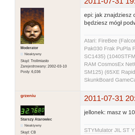
2011-07-31 19
epi: jak znajdziesz
będziesz mógł pod
Atari: FireBee (Fal
Pak030 Frak PuPla
Moderator
Nieaktywny
SC1435) (1040STFM
Skąd:
Trollmiasto
RAM CosmosEx NetU
Zarejestrowany:
2002-03-10
SM125) (65XE Rapi
Posty:
6,036
SkunkBoard GameCart
grzeniu
2011-07-31 20
jellonek: masz w 10
Starszy Atarowiec
Nieaktywny
STYMulator
JIL ST Y
Skąd:
CB