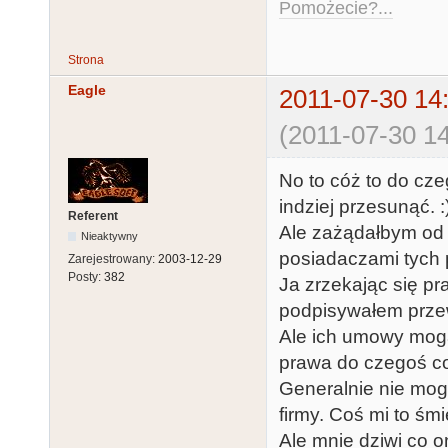
Pomożecie?...
Strona
Eagle
2011-07-30 14
(2011-07-30 14
No to cóż to do cz
indziej przesunąć. :
Referent
Ale zażądałbym od
Nieaktywny
posiadaczami tych 
Zarejestrowany:
2003-12-29
Posty:
382
Ja zrzekając się p
podpisywałem przew
Ale ich umowy mogą
prawa do czegoś co
Generalnie nie mogę
firmy. Coś mi to śmi
Ale mnie dziwi co on