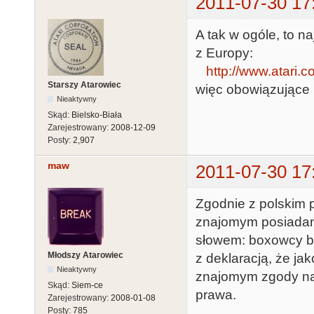
2011-07-30 17
A tak w ogóle, to 
z Europy:
http://www.atari.
Starszy Atarowiec
więc obowiązujące 
Nieaktywny
Skąd:
Bielsko-Biała
Zarejestrowany:
2008-12-09
Posty:
2,907
maw
2011-07-30 17
Zgodnie z polskim 
znajomym posiadaną 
słowem: boxowcy bac
Młodszy Atarowiec
z deklaracją, że jak
Nieaktywny
znajomym zgody na 
Skąd:
Siem-ce
prawa.
Zarejestrowany:
2008-01-08
Posty:
785