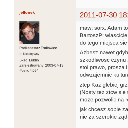
jellonek
2011-07-30 18
maw: sorx, Adam to 
BartoszP: wlascicie
do tego miejsca sie
Podkasetarz Trollowiec
Azbest: nawet gdyby
Nieaktywny
szkodliwosc czynu z
Skąd:
Lublin
Zarejestrowany:
2003-07-13
stoi prawo, prosza i
Posty:
4,094
odwzajemnic kultur
ztcp Kaz glebiej g
(Nosty tez ztcw sie 
moze pozwolic na 
jak chcesz sobie z
nie za szerokie żąd