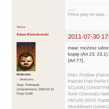
___
Press play on tape...
Strona
Adam Klobukowski
2011-07-30 17
maw: możesz udostę
kopię (Art 23, 23.
(Art 77).
Atari: FireBee (Fal
Moderator
Nieaktywny
Pak030 Frak PuPla
Skąd:
Trollmiasto
SC1435) (1040STFM
Zarejestrowany:
2002-03-10
RAM CosmosEx NetU
Posty:
6,036
SM125) (65XE Rapi
SkunkBoard GameCart