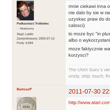
mnie ciekawi inna o
nie dalo by sie w r
uzyskac praw do da
Podkasetarz Trollowiec
calosci)
Nieaktywny
to moze byc "in plus
Skąd:
Lublin
Zarejestrowany:
2003-07-13
albo o wykorzystan
Posty:
4,094
moze faktycznie wa
korzysci?
The UNIX Guru`s vie
unzip; strip; touch; 
BartoszP
2011-07-30 22
http://www.atari.com