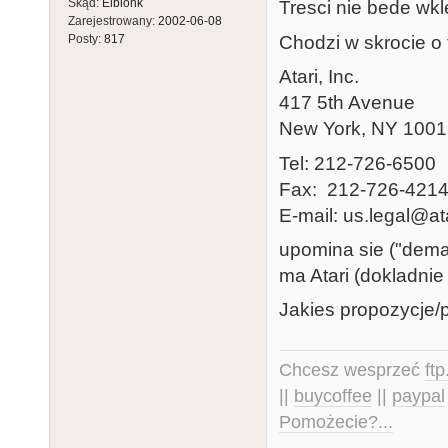
Skąd:
Elblonk
Tresci nie bede wkl
Zarejestrowany:
2002-06-08
Chodzi w skrocie o 
Posty:
817
Atari, Inc.
417 5th Avenue
New York, NY 100
Tel: 212-726-6500
Fax: 212-726-421
E-mail: us.legal@at
upomina sie ("deman
ma Atari (dokladnie "
Jakies propozycje/p
Chcesz wesprzeć
ft
||
buycoffee
||
paypal
Pomożecie?...