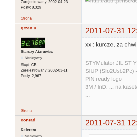
Zarejestrowany:
2002-04-23
Posty:
8,329
Strona
grzeniu
2011-07-31 12
xxl: kurcze, za chwi
Starszy Atarowiec
Nieaktywny
STYMulator
JIL ST Y
Skąd:
CB
SIUP (SIo2Usb2Pc) 
Zarejestrowany:
2002-03-11
Posty:
2,967
PIN ready logo
3M / InD: ... na kase
...
Strona
conrad
2011-07-31 12
Referent
Nieaktywny