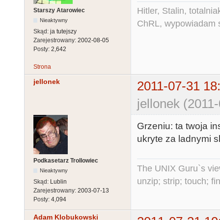
Hitler, Stalin, total
Starszy Atarowiec
Nieaktywny
ChRL, wypowiadam si
Skąd:
ja tutejszy
Zarejestrowany:
2002-08-05
Posty:
2,642
Strona
jellonek
2011-07-31 18
jellonek (2011
Grzeniu: ta twoja in
ukryte za ladnymi s
Podkasetarz Trollowiec
The UNIX Guru`s vie
Nieaktywny
unzip; strip; touch; 
Skąd:
Lublin
Zarejestrowany:
2003-07-13
Posty:
4,094
Adam Klobukowski