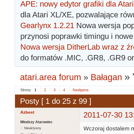
APE: nowy edytor grafiki dla Atari
dla Atari XL/XE, pozwalające rów
Gearlynx 1.2.21
Nowa wersja popu
przynosi poprawki timingu i nowe
Nowa wersja DitherLab wraz z źr
do formatów .MIC, .GR8, .GR9 o
»
atari.area forum
»
Bałagan
Strony
1
2
3
4
Następna
Posty [ 1 do 25 z 99 ]
Azbest
2011-07-30 13
Młodszy Atarowiec
Wczoraj dostalem m
Nieaktywny