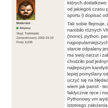
których dodatkowo 
od jakiegoś czasu p
sportu (i dopisać od
Tak sobie flejmuje, 
Moderator
Aktywny
narobiło różnych VM
Skąd:
Trollmiasto
(mono), python, par
Zarejestrowany:
2002-03-10
najpopularniejszyc
Posty:
6,036
starcie odpalany je
ma swój narzut i za
chodziło pod jedny
najlepszym kandyda
lepiej pomyślany od
uczyć się na błędac
wiem jak parrot - t
faktycznie ręce i no
Pythonowy vm wydaj
istotnego założeni