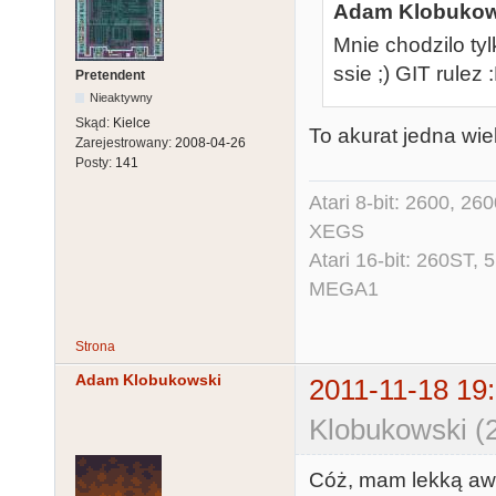
Adam Klobukows
Mnie chodzilo ty
ssie ;) GIT rulez 
Pretendent
Nieaktywny
Skąd:
Kielce
To akurat jedna wiel
Zarejestrowany:
2008-04-26
Posty:
141
Atari 8-bit: 2600, 2
XEGS
Atari 16-bit: 260ST
MEGA1
Strona
Adam Klobukowski
2011-11-18 19
Klobukowski (
Cóż, mam lekką awe