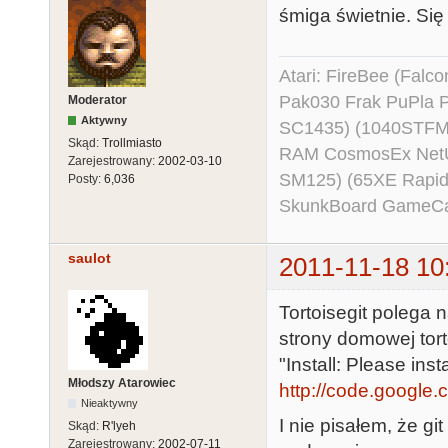
śmiga świetnie. Się i
Atari: FireBee (Fal
Pak030 Frak PuPla
Moderator
Aktywny
SC1435) (1040STFM
Skąd:
Trollmiasto
RAM CosmosEx NetU
Zarejestrowany:
2002-03-10
SM125) (65XE Rapi
Posty:
6,036
SkunkBoard GameCart
saulot
2011-11-18 10
Tortoisegit polega
strony domowej tort
"Install: Please inst
Młodszy Atarowiec
http://code.google.
Nieaktywny
I nie pisałem, że g
Skąd:
R'lyeh
Zarejestrowany:
2002-07-11