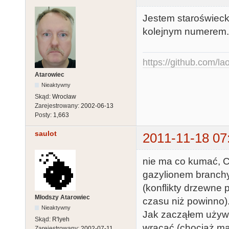
Jestem staroświecki
kolejnym numerem. N
https://github.com/la
Atarowiec
Nieaktywny
Skąd:
Wrocław
Zarejestrowany:
2002-06-13
Posty:
1,663
saulot
2011-11-18 07
nie ma co kumać, C
gazylionem branch
(konflikty drzewne 
Młodszy Atarowiec
czasu niż powinno).
Nieaktywny
Jak zacząłem używać
Skąd:
R'lyeh
wracać (chociaż ma
Zarejestrowany:
2002-07-11