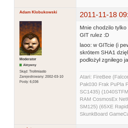
Adam Klobukowski
2011-11-18 09
Mnie chodzilo tylko
GIT rulez :D
laoo: w GITcie (i p
skrótem SHA1 dzięk
podłożył zgniłego j
Moderator
Aktywny
Skąd:
Trollmiasto
Atari: FireBee (Fal
Zarejestrowany:
2002-03-10
Posty:
6,036
Pak030 Frak PuPla
SC1435) (1040STFM
RAM CosmosEx NetU
SM125) (65XE Rapi
SkunkBoard GameCart