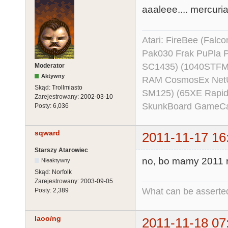
aaaleee.... mercurial 
Atari: FireBee (Fal
Pak030 Frak PuPla
SC1435) (1040STFM
Moderator
Aktywny
RAM CosmosEx NetU
Skąd:
Trollmiasto
SM125) (65XE Rapi
Zarejestrowany:
2002-03-10
SkunkBoard GameCart
Posty:
6,036
sqward
2011-11-17 16
Starszy Atarowiec
no, bo mamy 2011 r
Nieaktywny
Skąd:
Norfolk
Zarejestrowany:
2003-09-05
What can be asserted
Posty:
2,389
laoo/ng
2011-11-18 07