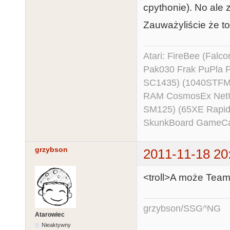
cpythonie). No ale 
Zauważyliście że to 
Atari: FireBee (Fal
Pak030 Frak PuPla
SC1435) (1040STFM
RAM CosmosEx NetU
SM125) (65XE Rapi
SkunkBoard GameCart
grzybson
2011-11-18 20
<troll>A może Team 
grzybson/SSG^NG
Atarowiec
Nieaktywny