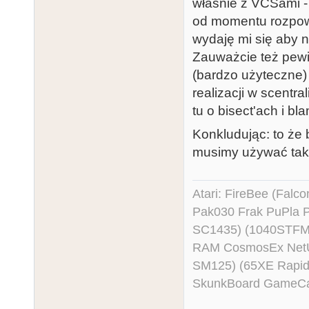
właśnie z VCSami -
od momentu rozpow
wydaję mi się aby n
Zauważcie też pew
(bardzo użyteczne) 
realizacji w scentra
tu o bisect'ach i bl
Konkludując: to że
musimy używać tak 
Atari: FireBee (Fal
Pak030 Frak PuPla
SC1435) (1040STFM
RAM CosmosEx NetU
SM125) (65XE Rapi
SkunkBoard GameCart