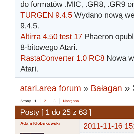
do formatów .MIC, .GR8, .GR9 o
TURGEN 9.4.5
Wydano nową wer
9.4.5.
Altirra 4.50 test 17
Phaeron opubli
8-bitowego Atari.
RastaConverter 1.0 RC8
Nowa wer
Atari.
»
atari.area forum
»
Bałagan
Strony
1
2
3
Następna
Posty [ 1 do 25 z 63 ]
Adam Klobukowski
2011-11-16 15