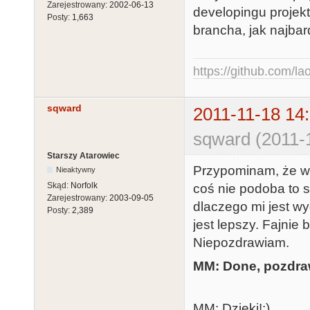
Zarejestrowany:
2002-06-13
developingu projek
Posty:
1,663
brancha, jak najbar
https://github.com/la
sqward
2011-11-18 14
sqward (2011-
Starszy Atarowiec
Przypominam, że wąt
Nieaktywny
Skąd:
Norfolk
coś nie podoba to 
Zarejestrowany:
2003-09-05
dlaczego mi jest w
Posty:
2,389
jest lepszy. Fajnie
Niepozdrawiam.
MM: Done, pozdra
MM: Dzięki!:)