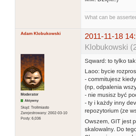
What can be asserted
Adam Klobukowski
2011-11-18 14
Klobukowski (
Sqward: to tylko taki
Laoo: bycie rozpros
- commitujesz kiedy
(np, odpalenia wsz
- nie musisz być p
Moderator
Aktywny
- ty i każdy inny d
Skąd:
Trollmiasto
repozytorium (ze w
Zarejestrowany:
2002-03-10
Posty:
6,036
Owszem, GIT jest p
skalowalny. Do tego