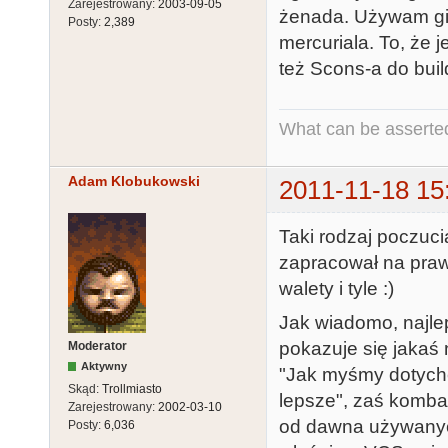
Zarejestrowany:
2003-09-05
żenada. Używam git
Posty:
2,389
mercuriala. To, że 
też Scons-a do buil
What can be asserted
Adam Klobukowski
2011-11-18 15
Taki rodzaj poczuc
zapracował na praw
walety i tyle :)
Jak wiadomo, najle
pokazuje się jakaś 
Moderator
Aktywny
"Jak myśmy dotychcz
Skąd:
Trollmiasto
lepsze", zaś komba
Zarejestrowany:
2002-03-10
od dawna używanych
Posty:
6,036