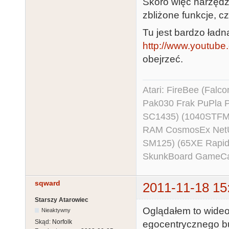
Skoro więc narzędz
zbliżone funkcje, 
Tu jest bardzo ładn
http://www.youtu
obejrzeć.
Atari: FireBee (Fal
Pak030 Frak PuPla
SC1435) (1040STFM
RAM CosmosEx NetU
SM125) (65XE Rapi
SkunkBoard GameCart
sqward
2011-11-18 15
Starszy Atarowiec
Oglądałem to wideo
Nieaktywny
Skąd:
Norfolk
egocentrycznego bur