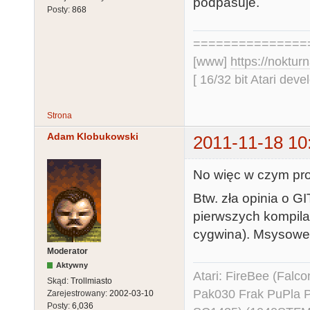
podpasuje.
Posty:
868
===============
[www]
https://nokturn
[ 16/32 bit Atari dev
Strona
Adam Klobukowski
2011-11-18 10
No więc w czym pr
Btw. zła opinia o G
pierwszych kompilac
cygwina). Msysowe 
Moderator
Aktywny
Atari: FireBee (Fal
Skąd:
Trollmiasto
Pak030 Frak PuPla
Zarejestrowany:
2002-03-10
Posty:
6,036