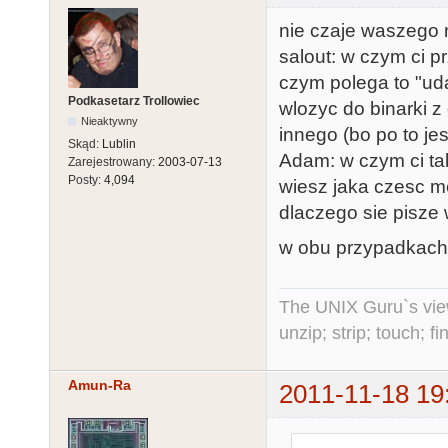
nie czaje waszego 
salout: w czym ci p
czym polega to "ud
Podkasetarz Trollowiec
wlozyc do binarki z
Nieaktywny
innego (bo po to j
Skąd:
Lublin
Adam: w czym ci ta
Zarejestrowany:
2003-07-13
Posty:
4,094
wiesz jaka czesc m
dlaczego sie pisze
w obu przypadkach w
The UNIX Guru`s vie
unzip; strip; touch; 
Amun-Ra
2011-11-18 19