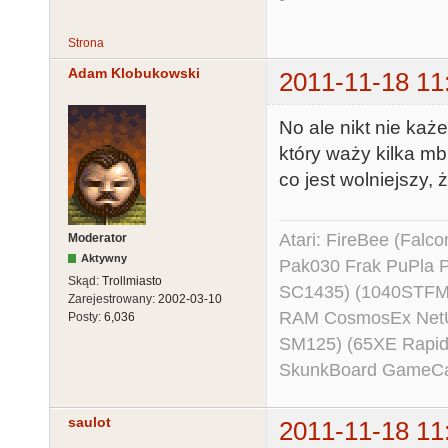
Strona
Adam Klobukowski
2011-11-18 11
No ale nikt nie każ
który waży kilka mb
co jest wolniejszy, 
Atari: FireBee (Fal
Moderator
Aktywny
Pak030 Frak PuPla
Skąd:
Trollmiasto
SC1435) (1040STFM
Zarejestrowany:
2002-03-10
RAM CosmosEx NetU
Posty:
6,036
SM125) (65XE Rapi
SkunkBoard GameCart
saulot
2011-11-18 11