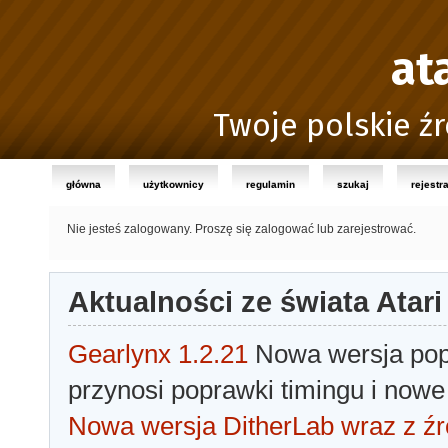
at
Twoje polskie źr
główna
użytkownicy
regulamin
szukaj
rejestr
Nie jesteś zalogowany.
Proszę się zalogować lub zarejestrować.
Aktualności ze świata Atari
Gearlynx 1.2.21
Nowa wersja popu
przynosi poprawki timingu i nowe
Nowa wersja DitherLab wraz z źr