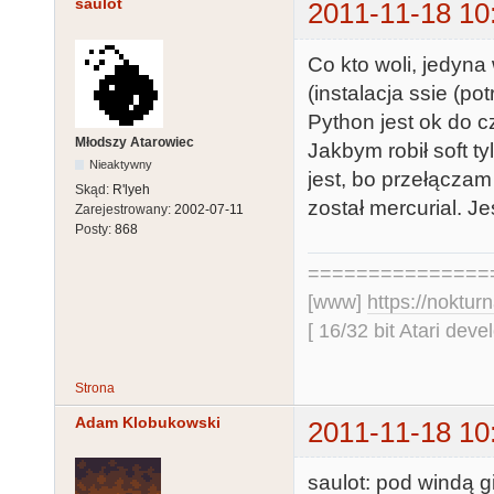
saulot
2011-11-18 10
Co kto woli, jedyna
(instalacja ssie (p
Python jest ok do 
Młodszy Atarowiec
Jakbym robił soft ty
Nieaktywny
jest, bo przełącza
Skąd:
R'lyeh
został mercurial. Jes
Zarejestrowany:
2002-07-11
Posty:
868
===============
[www]
https://nokturn
[ 16/32 bit Atari dev
Strona
Adam Klobukowski
2011-11-18 10
saulot: pod windą g