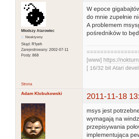
W epoce gigabajtów
do mnie zupełnie n
A problemem msysgit
Młodszy Atarowiec
pośredników to będzi
Nieaktywny
Skąd:
R'lyeh
Zarejestrowany:
2002-07-11
===============
Posty:
868
[www]
https://nokturn
[ 16/32 bit Atari dev
Strona
Adam Klobukowski
2011-11-18 13
msys jest potrzebne
wymagają na windzi
przepisywania połow
implementująca pewn