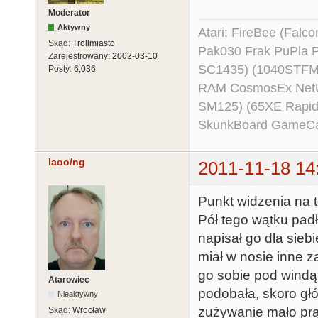
Moderator
Aktywny
Atari: FireBee (Fal
Skąd:
Trollmiasto
Pak030 Frak PuPla
Zarejestrowany:
2002-03-10
SC1435) (1040STFM
Posty:
6,036
RAM CosmosEx NetU
SM125) (65XE Rapi
SkunkBoard GameCart
laoo/ng
2011-11-18 14
Punkt widzenia na t
Pół tego wątku padło
napisał go dla sieb
miał w nosie inne z
go sobie pod windą
Atarowiec
podobała, skoro głó
Nieaktywny
zużywanie mało prąd
Skąd:
Wrocław