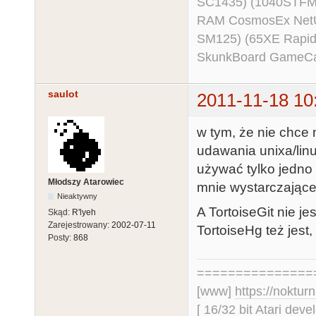
SC1435) (1040STFM
RAM CosmosEx NetU
SM125) (65XE Rapi
SkunkBoard GameCart
saulot
2011-11-18 10
w tym, że nie chce
udawania unixa/lin
używać tylko jedno n
Młodszy Atarowiec
mnie wystarczając
Nieaktywny
A TortoiseGit nie je
Skąd:
R'lyeh
Zarejestrowany:
2002-07-11
TortoiseHg też jest,
Posty:
868
===============
[www]
https://nokturn
[ 16/32 bit Atari dev