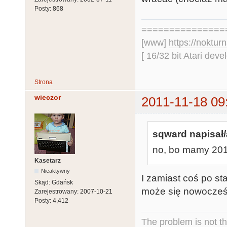
Posty:
868
===============
[www]
https://nokturn
[ 16/32 bit Atari dev
Strona
wieczor
2011-11-18 09
sqward napisał/
no, bo mamy 2011
Kasetarz
Nieaktywny
I zamiast coś po st
Skąd:
Gdańsk
może się nowocześn
Zarejestrowany:
2007-10-21
Posty:
4,412
The problem is not th