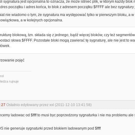
li sygnatura jest opcjonalna to oznacza, że może istnieć plik, w którym każdy blo
adres początku i adres końca, to blok z adresem początku $FFFF ale bez sygnatury
miat nie wiadomo o tym, że sygnatura ma występować tylko w pierwszym bloku, a w 
bowiązkowa, a w kolejnych opcjonalna.
strukturę blokową, tzn. składa się z jednego, bądź więcej bloków, czy też segmentó
ostaci słowa $FFFF. Pozostałe bloki mogą zawierać tę sygnaturę, ale nie jest to 
łówek.
tyzowanie pojęć
rol
iedza rujnuje
:27
Ostatnio edytowany przez xxl (2011-12-10 13:41:58)
chcemy ladowac od $ffff to musi byc poprzedzony sygnaturka i nie ma problemu al
 nie generuje sygnaturki przed blokiem ladowanym pod $ffff