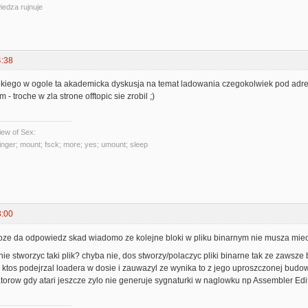
iedza rujnuje
4:38
 kiego w ogole ta akademicka dyskusja na temat ladowania czegokolwiek pod adres
- troche w zla strone offtopic sie zrobil ;)
ew of Sex:
 finger; mount; fsck; more; yes; umount; sleep
3:00
 moze da odpowiedz skad wiadomo ze kolejne bloki w pliku binarnym nie musza mie
anie stworzyc taki plik? chyba nie, dos stworzy/polaczyc pliki binarne tak ze zaws
ktos podejrzal loadera w dosie i zauwazyl ze wynika to z jego uproszczonej budowy 
torow gdy atari jeszcze zylo nie generuje sygnaturki w naglowku np Assembler Edit