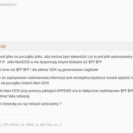
3:02
st tylko na początku pliku, aby można było stwierdzić czy to jest plik wykonywalny
!! pliki AtariDOS-a nie dysponują innymi blokami niż $FF $FF
i inne niż $FF $FF i dla plików SDX są generowane nagłówki
z że zapisywanie nadmiarowej informacji jest niezbędna będziesz musiał spędzić
d początku historii Atari-DOS
 pliki Atari-DOS przy pomocy jakiegoś APPEND-era to faktycznie nadmiarowe $FF $
niać taką sytuację
yć Amerykę po raz miliard sześćsetny ?
X, CPU 65816, 2x VBXE, 2x IDE Plus rev. C