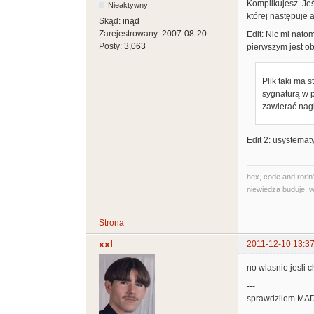
Komplikujesz. Jeś
Nieaktywny
której następuje 
Skąd:
inąd
Zarejestrowany:
2007-08-20
Edit: Nic mi nato
Posty:
3,063
pierwszym jest o
Plik taki ma 
sygnaturą w p
zawierać nag
Edit 2: usystema
hex, code and ror'n'
niewiedza buduje, w
Strona
xxl
2011-12-10 13:37
no wlasnie jesli 
---
sprawdzilem MADS