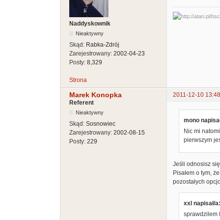
Naddyskownik
Nieaktywny
Skąd:
Rabka-Zdrój
Zarejestrowany:
2002-04-23
Posty:
8,329
Strona
Marek Konopka
2011-12-10 13:48
Referent
Nieaktywny
mono napisał
Skąd:
Sosnowiec
Nic mi natomi
Zarejestrowany:
2002-08-15
pierwszym je
Posty:
229
Jeśli odnosisz si
Pisałem o tym, ż
pozostałych opcj
xxl napisał/a
sprawdzilem 