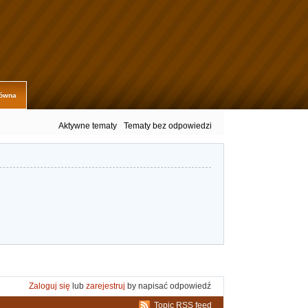
łówna
Aktywne tematy
Tematy bez odpowiedzi
Zaloguj się
lub
zarejestruj
by napisać odpowiedź
Topic RSS feed