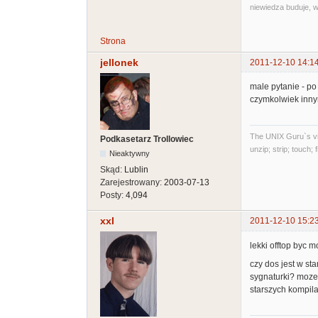
niewiedza buduje, w
Strona
jellonek
2011-12-10 14:1
male pytanie - po
czymkolwiek innym 
The UNIX Guru`s vi
Podkasetarz Trollowiec
unzip; strip; touch;
Nieaktywny
Skąd:
Lublin
Zarejestrowany:
2003-07-13
Posty:
4,094
xxl
2011-12-10 15:2
lekki offtop byc
czy dos jest w st
sygnaturki? moze 
starszych kompila