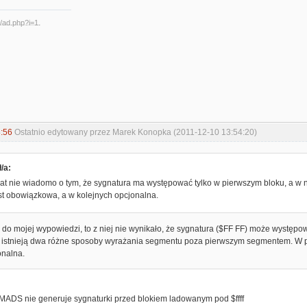
:56
Ostatnio edytowany przez Marek Konopka (2011-12-10 13:54:20)
/a:
at nie wiadomo o tym, że sygnatura ma występować tylko w pierwszym bloku, a w na
st obowiązkowa, a w kolejnych opcjonalna.
ę do mojej wypowiedzi, to z niej nie wynikało, że sygnatura ($FF FF) może występ
e istnieją dwa różne sposoby wyrażania segmentu poza pierwszym segmentem. W 
onalna.
:
MADS nie generuje sygnaturki przed blokiem ladowanym pod $ffff