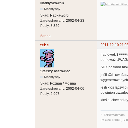
Naddyskownik
Nieaktywny
Skąd:
Rabka-Zdrój
Zarejestrowany:
2002-04-23
Posty:
8,329
Strona
tebe
2011-12-10 21:0
nagłówek $FFFF je
ponieważ UWAGA !
SDX posiada blok
Starszy Atarowiec
jeśli XXL uważas
Nieaktywny
wygenerowanych o
Skąd:
Poznań / Mosina
jeśli ktoś łączył
Zarejestrowany:
2002-04-06
powinien uwzględ
Posty:
2,997
ktoś tu chce odkr
*- TeBe/Madteam
3x Atari 130XE, SD