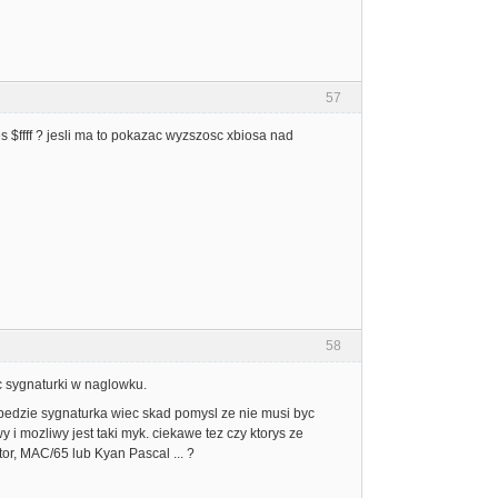
57
 $ffff ? jesli ma to pokazac wyzszosc xbiosa nad
58
c sygnaturki w naglowku.
ze bedzie sygnaturka wiec skad pomysl ze nie musi byc
i mozliwy jest taki myk. ciekawe tez czy ktorys ze
or, MAC/65 lub Kyan Pascal ... ?