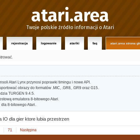
atari.area
Twoje polskie źródło informacji o Atari
rejestracja
logowanie
atariki
faq
atari.area strona g
strować.
oli Atari Lynx przynosi poprawki timingu i nowe API.
portować obrazy do formatów .MIC, .GR8, .GR9 oraz G15.
dzia TURGEN 9.4.5.
estową emulatora 8-bitowego Atari.
dla 8-bitowego Atari.
a IO dla gier ktore lubia przestrzen
71
Następna