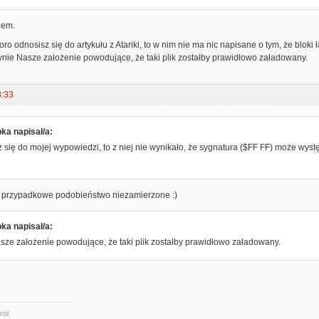
lem.
ro odnosisz się do artykułu z Atariki, to w nim nie ma nic napisane o tym, że bl
ynie Nasze założenie powodujące, że taki plik zostałby prawidłowo załadowany.
8:33
a napisał/a:
z się do mojej wypowiedzi, to z niej nie wynikało, że sygnatura ($FF FF) może wy
- przypadkowe podobieństwo niezamierzone :)
a napisał/a:
sze założenie powodujące, że taki plik zostałby prawidłowo załadowany.
rol