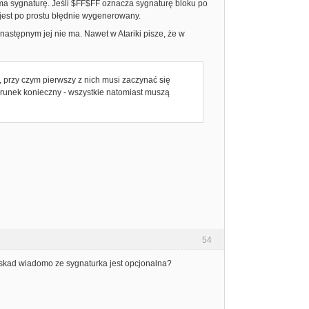
k ma sygnaturę. Jeśli $FF$FF oznacza sygnaturę bloku po
 jest po prostu błędnie wygenerowany.
następnym jej nie ma. Nawet w Atariki pisze, że w
w, przy czym pierwszy z nich musi zaczynać się
warunek konieczny - wszystkie natomiast muszą
54
e skad wiadomo ze sygnaturka jest opcjonalna?