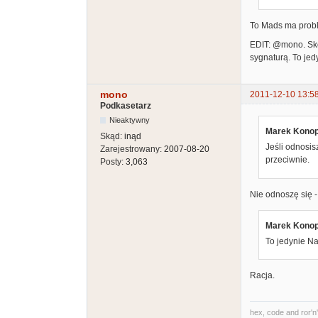
To Mads ma prob
EDIT: @mono. Sko
sygnaturą. To jed
mono
2011-12-10 13:5
Podkasetarz
Nieaktywny
Marek Konopk
Skąd:
inąd
Jeśli odnosis
Zarejestrowany:
2007-08-20
przeciwnie.
Posty:
3,063
Nie odnoszę się 
Marek Konopk
To jedynie Na
Racja.
hex, code and ror'n'