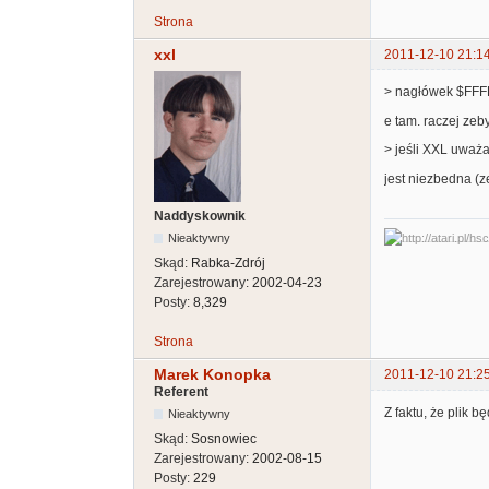
Strona
xxl
2011-12-10 21:1
> nagłówek $FFFF 
e tam. raczej zeb
> jeśli XXL uważ
jest niezbedna (z
Naddyskownik
Nieaktywny
Skąd:
Rabka-Zdrój
Zarejestrowany:
2002-04-23
Posty:
8,329
Strona
Marek Konopka
2011-12-10 21:2
Referent
Z faktu, że plik 
Nieaktywny
Skąd:
Sosnowiec
Zarejestrowany:
2002-08-15
Posty:
229