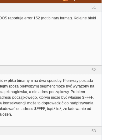
51
DOS raportuje error 152 (not binary format). Kolejne bloki
52
zić w pliku binarnym na dwa sposoby. Pierwszy posiada
kolejny (poza pierwszym) segment może być wyrażony na
czątek nagłówka, a nie adres początkowy. Problem
d adresu początkowego, którym może być właśnie $FFFF.
 a w konsekwencji może to doprowadzić do nadpisywania
aładować od adresu $FFFF, bądź też, że ładowanie od
ałożeń.
53