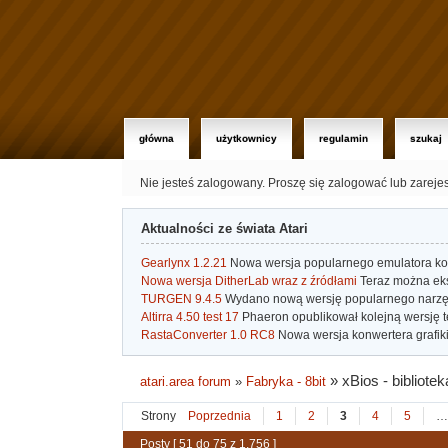
główna
użytkownicy
regulamin
szukaj
Nie jesteś zalogowany.
Proszę się zalogować lub zareje
Aktualności ze świata Atari
Gearlynx 1.2.21
Nowa wersja popularnego emulatora kons
Nowa wersja DitherLab wraz z źródłami
Teraz można eks
TURGEN 9.4.5
Wydano nową wersję popularnego narzę
Altirra 4.50 test 17
Phaeron opublikował kolejną wersję t
RastaConverter 1.0 RC8
Nowa wersja konwertera grafiki 
»
xBios - bibliotek
atari.area forum
»
Fabryka - 8bit
Strony
Poprzednia
1
2
3
4
5
…
Posty [ 51 do 75 z 1,756 ]