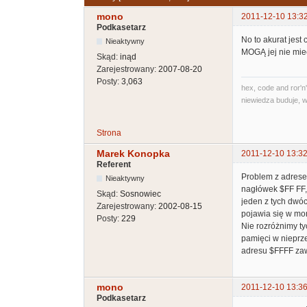
mono
2011-12-10 13:3
Podkasetarz
No to akurat jest
Nieaktywny
MOGĄ jej nie mie
Skąd:
inąd
Zarejestrowany:
2007-08-20
Posty:
3,063
hex, code and ror'n'
niewiedza buduje, w
Strona
Marek Konopka
2011-12-10 13:32
Referent
Problem z adrese
Nieaktywny
nagłówek $FF FF,
Skąd:
Sosnowiec
jeden z tych dwó
Zarejestrowany:
2002-08-15
pojawia się w mo
Posty:
229
Nie rozróżnimy t
pamięci w nieprz
adresu $FFFF zaw
mono
2011-12-10 13:36
Podkasetarz