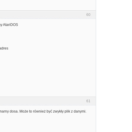
60
lny AtariDOS
 adres
61
inarny dosa. Może to również być zwykły plik z danymi.