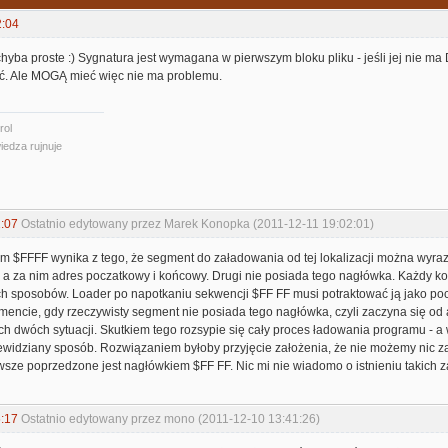
2:04
 chyba proste :) Sygnatura jest wymagana w pierwszym bloku pliku - jeśli jej nie ma 
ć. Ale MOGĄ mieć więc nie ma problemu.
rol
iedza rujnuje
:07
Ostatnio edytowany przez Marek Konopka (2011-12-11 19:02:01)
m $FFFF wynika z tego, że segment do załadowania od tej lokalizacji można wyra
 a za nim adres poczatkowy i końcowy. Drugi nie posiada tego nagłówka. Każdy 
ch sposobów. Loader po napotkaniu sekwencji $FF FF musi potraktować ją jako po
mencie, gdy rzeczywisty segment nie posiada tego nagłówka, czyli zaczyna się o
ych dwóch sytuacji. Skutkiem tego rozsypie się cały proces ładowania programu -
ewidziany sposób. Rozwiązaniem byłoby przyjęcie założenia, że nie możemy nic z
sze poprzedzone jest nagłówkiem $FF FF. Nic mi nie wiadomo o istnieniu takich z
:17
Ostatnio edytowany przez mono (2011-12-10 13:41:26)