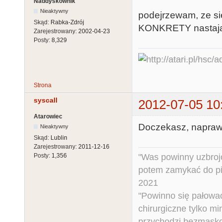
Naddyskownik
Nieaktywny
podejrzewam, ze sie
Skąd:
Rabka-Zdrój
KONKRETY nastaja 
Zarejestrowany:
2002-04-23
Posty:
8,329
Strona
syscall
2012-07-05 10
Atarowiec
Doczekasz, napraw
Nieaktywny
Skąd:
Lublin
Zarejestrowany:
2011-12-16
"Was powinny uzbroj
Posty:
1,356
potem zamykać do pi
2021
"Powinno się pałować 
chirurgiczne tylko mi
przychodzi bezmaskow