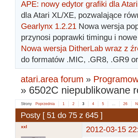
APE: nowy edytor grafiki dla Atari
dla Atari XL/XE, pozwalające rów
Gearlynx 1.2.21
Nowa wersja popu
przynosi poprawki timingu i nowe
Nowa wersja DitherLab wraz z źr
do formatów .MIC, .GR8, .GR9 o
atari.area forum
»
Programowa
»
6502C niepublikowane 
Strony
Poprzednia
1
2
3
4
5
…
26
N
Posty [ 51 do 75 z 645 ]
xxl
2012-03-15 22