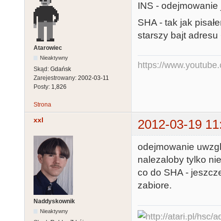
INS - odejmowanie 
SHA - tak jak pisałe
starszy bajt adresu 
Atarowiec
Nieaktywny
https://www.youtub
Skąd:
Gdańsk
Zarejestrowany:
2002-03-11
Posty:
1,826
Strona
xxl
2012-03-19 11
odejmowanie uwzgle
nalezaloby tylko n
co do SHA - jeszcze
zabiore.
Naddyskownik
Nieaktywny