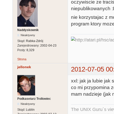
oczywiscie ze traci
niepublikowanych 
nie korzystajac z 
program ktory moze 
Naddyskownik
Nieaktywny
Skąd:
Rabka-Zdrój
Zarejestrowany:
2002-04-23
Posty:
8,329
Strona
jellonek
2012-07-05 00
xxl: jak ja lubie jak 
co mi przypomina ze
mam nadzieje (jak 
Podkasetarz Trollowiec
Nieaktywny
The UNIX Guru`s vie
Skąd:
Lublin