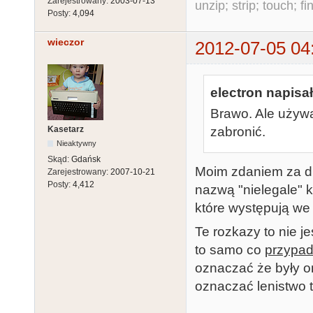
Zarejestrowany:
2003-07-13
unzip; strip; touch; 
Posty:
4,094
wieczor
2012-07-05 04
electron napisał
Brawo. Ale używan
Kasetarz
zabronić.
Nieaktywny
Skąd:
Gdańsk
Moim zdaniem za du
Zarejestrowany:
2007-10-21
Posty:
4,412
nazwą "nielegale" k
które występują we
Te rozkazy to nie je
to samo co
przypa
oznaczać że były o
oznaczać lenistwo 