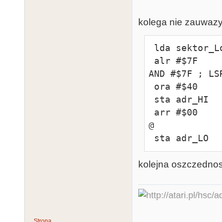
kolega nie zauwazy
 lda sektor_Low

 alr #$7F              ; niepublikowany, zamiast: 
AND #$7F ; LSR
 ora #$40

 sta adr_HI

 arr #$00             ; niepublikowany AND #$00; ROR 
@

 sta adr_LO
kolejna oszczednosc
Strona