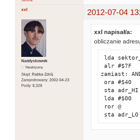
xxl
2012-07-04 13
xxl napisał/a:
obliczanie adres
 lda sektor_Low

Naddyskownik
 alr #$7F              ; niepublikowany, 
Nieaktywny
zamiast: AN
Skąd:
Rabka-Zdrój
Zarejestrowany:
2002-04-23
 ora #$40

Posty:
8,329
 sta adr_HI

 lda #$00

 ror @

 sta adr_LO