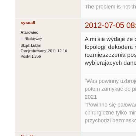
The problem is not th
syscall
2012-07-05 08
Atarowiec
A mi sie wydaje ze
Nieaktywny
Skąd:
Lublin
topologii dekodera
Zarejestrowany:
2011-12-16
rozmieszczenia pos
Posty:
1,356
wybierajacych dane
"Was powinny uzbroj
potem zamykać do pi
2021
"Powinno się pałować 
chirurgiczne tylko mi
przychodzi bezmaskow