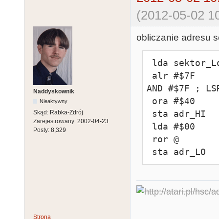
(2012-05-02 10
obliczanie adresu 
 lda sektor_Low

 alr #$7F              ; niepublikowany, zamiast: 
AND #$7F ; LSR
Naddyskownik
 ora #$40

Nieaktywny
 sta adr_HI

Skąd:
Rabka-Zdrój
Zarejestrowany:
2002-04-23
 lda #$00

Posty:
8,329
 ror @

 sta adr_LO
Strona