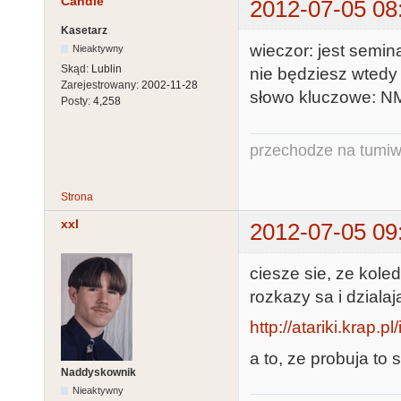
Candle
2012-07-05 08
Kasetarz
wieczor: jest semi
Nieaktywny
Skąd:
Lublin
nie będziesz wtedy
Zarejestrowany:
2002-11-28
słowo kluczowe: 
Posty:
4,258
przechodze na tumiw
Strona
xxl
2012-07-05 09
ciesze sie, ze kole
rozkazy sa i dziala
http://atariki.krap.
a to, ze probuja to 
Naddyskownik
Nieaktywny