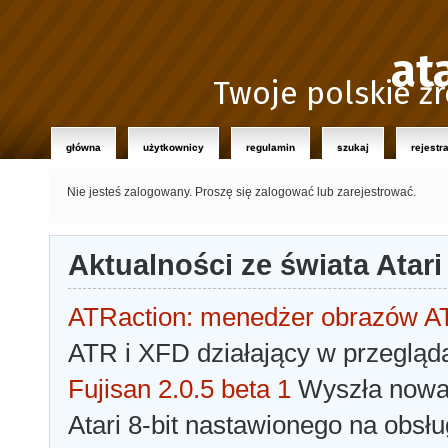
at
Twoje polskie źr
główna
użytkownicy
regulamin
szukaj
rejestr
Nie jesteś zalogowany.
Proszę się zalogować lub zarejestrować.
Aktualności ze świata Atari
ATRaction: menedżer obrazów 
ATR i XFD działający w przegląda
Fujisan 2.0.5 beta 1
Wyszła nowa 
Atari 8-bit nastawionego na obsłu