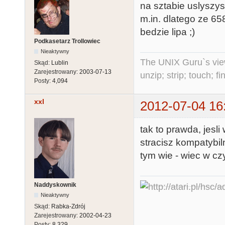
na sztabie uslyszys
m.in. dlatego ze 65
bedzie lipa ;)
Podkasetarz Trollowiec
Nieaktywny
The UNIX Guru`s vie
Skąd:
Lublin
Zarejestrowany:
2003-07-13
unzip; strip; touch; 
Posty:
4,094
xxl
2012-07-04 16
tak to prawda, jesl
stracisz kompatybiln
tym wie - wiec w c
Naddyskownik
Nieaktywny
Skąd:
Rabka-Zdrój
Zarejestrowany:
2002-04-23
Posty:
8,329