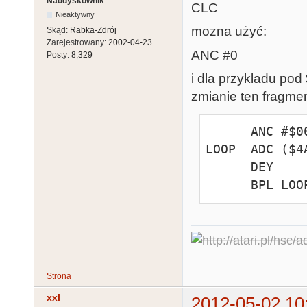
Naddyskownik
CLC
Nieaktywny
mozna użyć:
Skąd:
Rabka-Zdrój
Zarejestrowany:
2002-04-23
ANC #0
Posty:
8,329
i dla przykladu p
zmianie ten fragmen
      ANC #$00              ; wyzeruje C

LOOP  ADC ($4A
      DEY

      BPL LO
Strona
xxl
2012-05-02 10