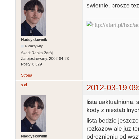
swietnie. prosze te
Naddyskownik
Nieaktywny
Skąd:
Rabka-Zdrój
Zarejestrowany:
2002-04-23
Posty:
8,329
Strona
xxl
2012-03-19 09
lista uaktualniona,
kody z niestabilnych
lista bedzie jeszcz
rozkazow ale juz te
odroznieniu od wszy
Naddyskownik