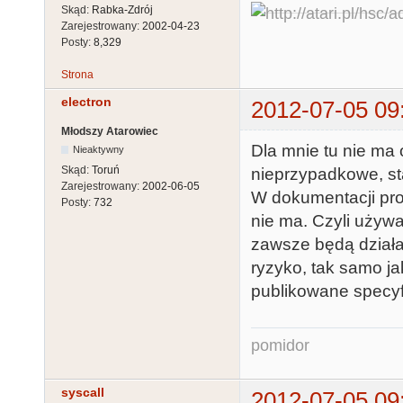
Skąd:
Rabka-Zdrój
Zarejestrowany:
2002-04-23
Posty:
8,329
Strona
electron
2012-07-05 09
Młodszy Atarowiec
Dla mnie tu nie ma
Nieaktywny
Skąd:
Toruń
nieprzypadkowe, sta
Zarejestrowany:
2002-06-05
W dokumentacji proc
Posty:
732
nie ma. Czyli używa
zawsze będą działa
ryzyko, tak samo j
publikowane specyfi
pomidor
syscall
2012-07-05 09