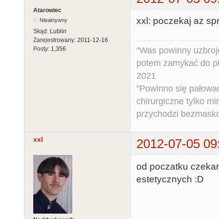
Atarowiec
xxl: poczekaj az sp
Nieaktywny
Skąd:
Lublin
Zarejestrowany:
2011-12-16
"Was powinny uzbroj
Posty:
1,356
potem zamykać do pi
2021
"Powinno się pałować 
chirurgiczne tylko mi
przychodzi bezmaskow
xxl
2012-07-05 09
od poczatku czekam
estetycznych :D