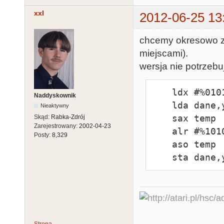
xxl
2012-06-25 13
chcemy okresowo zm
miejscami).
wersja nie potrzebuj
    ldx #%01010101

Naddyskownik
    lda dane,y

Nieaktywny
    sax temp

Skąd:
Rabka-Zdrój
Zarejestrowany:
2002-04-23
    alr #%10101010

Posty:
8,329
    aso temp

    sta dane,
Strona