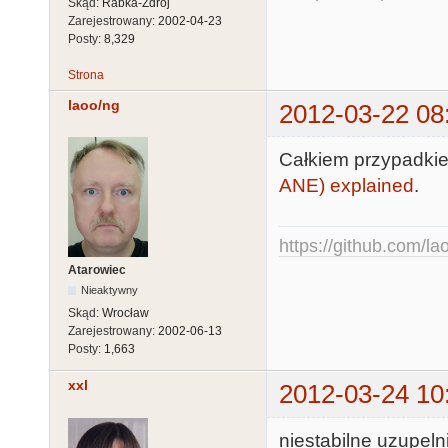
Skąd:
Rabka-Zdrój
Zarejestrowany:
2002-04-23
Posty:
8,329
Strona
laoo/ng
2012-03-22 08
Całkiem przypadkie
ANE) explained
.
https://github.com/la
Atarowiec
Nieaktywny
Skąd:
Wrocław
Zarejestrowany:
2002-06-13
Posty:
1,663
xxl
2012-03-24 10
niestabilne uzupelni