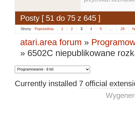
Posty [ 51 do 75 z 645 ]
Strony
Poprzednia
1
2
3
4
5
…
26
N
atari.area forum
»
Programowa
»
6502C niepublikowane roz
Currently installed
7 official extens
Wygenero