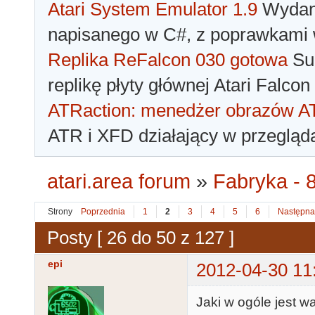
Atari System Emulator 1.9
Wydano
napisanego w C#, z poprawkami w
Replika ReFalcon 030 gotowa
Sua
replikę płyty głównej Atari Falcon
ATRaction: menedżer obrazów 
ATR i XFD działający w przegląda
atari.area forum
»
Fabryka - 8
Strony
Poprzednia
1
2
3
4
5
6
Następna
Posty [ 26 do 50 z 127 ]
epi
2012-04-30 11
Jaki w ogóle jest w