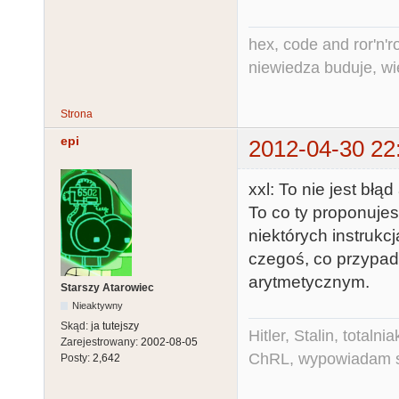
hex, code and ror'n'ro
niewiedza buduje, wi
Strona
epi
2012-04-30 22
xxl: To nie jest błąd
To co ty proponujes
niektórych instruk
czegoś, co przypa
arytmetycznym.
Starszy Atarowiec
Nieaktywny
Skąd:
ja tutejszy
Hitler, Stalin, total
Zarejestrowany:
2002-08-05
ChRL, wypowiadam si
Posty:
2,642