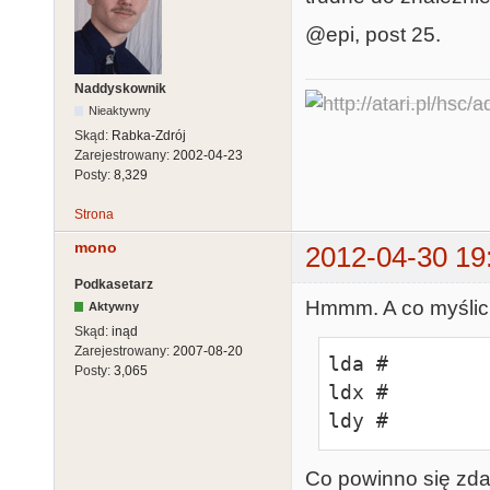
@epi, post 25.
Naddyskownik
Nieaktywny
Skąd:
Rabka-Zdrój
Zarejestrowany:
2002-04-23
Posty:
8,329
Strona
mono
2012-04-30 19
Podkasetarz
Hmmm. A co myślici
Aktywny
Skąd:
inąd
Zarejestrowany:
2007-08-20
lda #

Posty:
3,065
ldx #

ldy #
Co powinno się zd