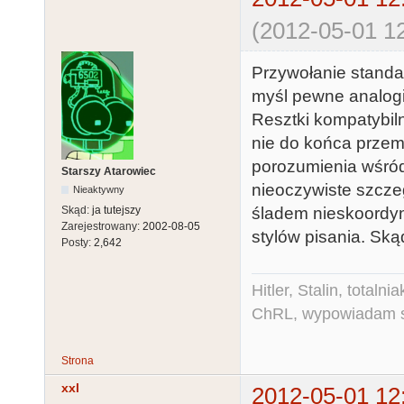
(2012-05-01 12
Przywołanie standa
myśl pewne analogi
Resztki kompatybiln
nie do końca przem
porozumienia wśród 
Starszy Atarowiec
nieoczywiste szcze
Nieaktywny
śladem nieskoordyn
Skąd:
ja tutejszy
Zarejestrowany:
2002-08-05
stylów pisania. Sk
Posty:
2,642
Hitler, Stalin, total
ChRL, wypowiadam si
Strona
xxl
2012-05-01 12