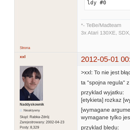
ldy #0
*- TeBe/Madteam
3x Atari 130XE, SDX
Strona
xxl
2012-05-01 00
>xxl: To nie jest bł
ta "spojna regula" z
przyklad wyjatku:
[etykieta] rozkaz 
Naddyskownik
[wymagane argumety
Nieaktywny
wymagane tylko jesli
Skąd:
Rabka-Zdrój
Zarejestrowany:
2002-04-23
przyklad bledu:
Posty:
8,329