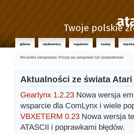
at
Twoje polskie źr
główna
użytkownicy
regulamin
szukaj
rejestr
Nie jesteś zalogowany.
Proszę się zalogować lub zarejestrować.
Aktualności ze świata Atari
Gearlynx 1.2.23
Nowa wersja emul
wsparcie dla ComLynx i wiele po
VBXETERM 0.23
Nowa wersja t
ATASCII i poprawkami błędów.