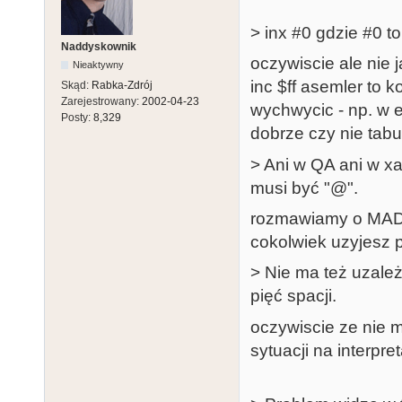
> inx #0 gdzie #0 t
Naddyskownik
oczywiscie ale nie 
Nieaktywny
inc $ff asemler to k
Skąd:
Rabka-Zdrój
Zarejestrowany:
2002-04-23
wychwycic - np. w 
Posty:
8,329
dobrze czy nie tabu
> Ani w QA ani w x
musi być "@".
rozmawiamy o MADS
cokolwiek uzyjesz 
> Nie ma też uzależn
pięć spacji.
oczywiscie ze nie m
sytuacji na interpre