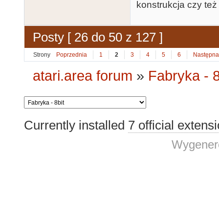
konstrukcja czy też
Posty [ 26 do 50 z 127 ]
Strony
Poprzednia
1
2
3
4
5
6
Następna
atari.area forum
»
Fabryka - 8
Currently installed
7 official extens
Wygenero