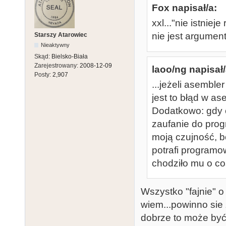
Fox napisał/a:
xxl..."nie istnie
nie jest argument
Starszy Atarowiec
Nieaktywny
Skąd:
Bielsko-Biała
Zarejestrowany:
2008-12-09
laoo/ng napisał/
Posty:
2,907
...jeżeli asemble
jest to błąd w as
Dodatkowo: gdy c
zaufanie do pro
moją czujność, b
potrafi programowa
chodziło mu o co
Wszystko "fajnie" 
wiem...powinno sie
dobrze to może być 