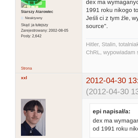
dex ma wymaganych
1991 roku nikogo to
Starszy Atarowiec
Jeśli ci z tym źle, 
Nieaktywny
source".
Skąd:
ja tutejszy
Zarejestrowany:
2002-08-05
Posty:
2,642
Hitler, Stalin, total
ChRL, wypowiadam si
Strona
xxl
2012-04-30 13
(2012-04-30 13
epi napisał/a:
dex ma wymagany
od 1991 roku niko