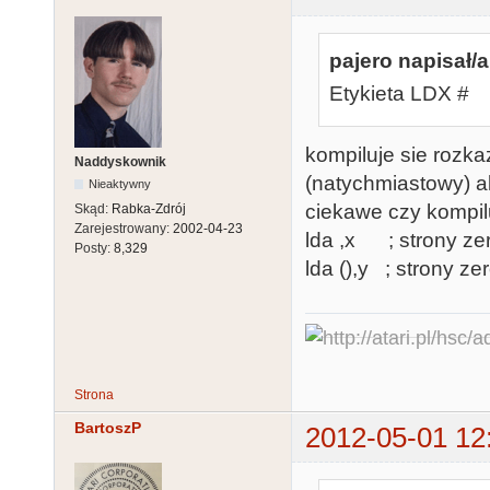
pajero napisał/a
Etykieta LDX #
kompiluje sie rozk
Naddyskownik
(natychmiastowy) a
Nieaktywny
ciekawe czy kompilu
Skąd:
Rabka-Zdrój
Zarejestrowany:
2002-04-23
lda ,x ; strony ze
Posty:
8,329
lda (),y ; strony z
Strona
BartoszP
2012-05-01 12