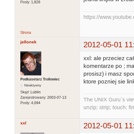
Posty:
1,826
https://www.youtub
Strona
jellonek
2012-05-01 11
xxl: ale przeciez c
komentarze po ; ma
prosisz) i masz spo
Podkasetarz Trollowiec
ktore pozniej sie li
Nieaktywny
Skąd:
Lublin
Zarejestrowany:
2003-07-13
The UNIX Guru`s vie
Posty:
4,094
unzip; strip; touch; 
xxl
2012-05-01 11