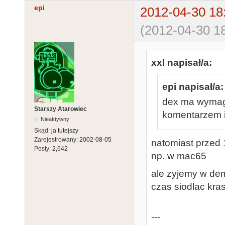
epi
2012-04-30 18
(2012-04-30 18
xxl napisał/a:
epi napisał/a:
dex ma wymaga
Starszy Atarowiec
komentarzem i 
Nieaktywny
Skąd:
ja tutejszy
Zarejestrowany:
2002-08-05
natomiast przed 
Posty:
2,642
np. w mac65
ale zyjemy w dem
czas siodlac kras
---