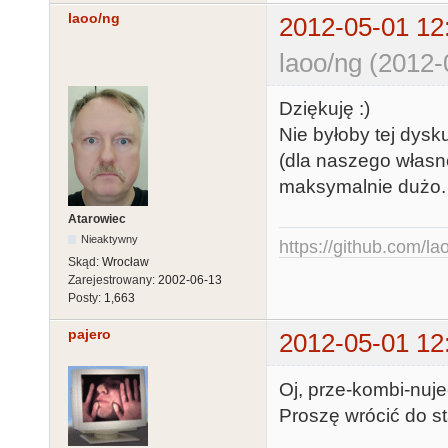
laoo/ng
2012-05-01 12
laoo/ng (2012-
Dziękuję :)
Nie byłoby tej dysk
(dla naszego własn
maksymalnie dużo. 
Atarowiec
Nieaktywny
https://github.com/la
Skąd:
Wrocław
Zarejestrowany:
2002-06-13
Posty:
1,663
pajero
2012-05-01 12
Oj, prze-kombi-nuje
Proszę wrócić do s