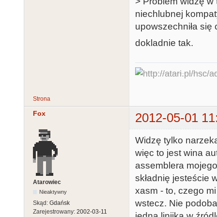
> Problem widzę w 
niechlubnej kompat
upowszechniła się 
dokladnie tak.
Strona
Fox
2012-05-01 11
Widzę tylko narzeka
więc to jest wina a
assemblera mojego 
składnię jesteście 
Atarowiec
xasm - to, czego m
Nieaktywny
wstecz. Nie podobał
Skąd:
Gdańsk
Zarejestrowany:
2002-03-11
jedna linijka w źródl