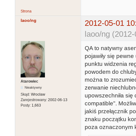
Strona
laoo/ng
2012-05-01 10
laoo/ng (2012-
QA to natywny asem
pojawiły się pewne
punktu widzenia reg
powodem do chluby i
można to zrozumieć
Atarowiec
zerwanie niechlubn
Nieaktywny
upowszechniła się 
Skąd:
Wrocław
Zarejestrowany:
2002-06-13
compatible". Możl
Posty:
1,663
jakiś przełącznik p
znaku początku kome
poza oznaczonym 