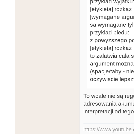
przyklad wyjatku
[etykieta] rozka
[wymagane argum
sa wymagane tylko
przyklad bledu:
z powyzszego p
[etykieta] rozka
to zalatwia cala
argument mozna
(spacje/taby - ni
oczywiscie lepsz
To wcale nie są reg
adresowania akumul
interpretacji od teg
https://www.youtub