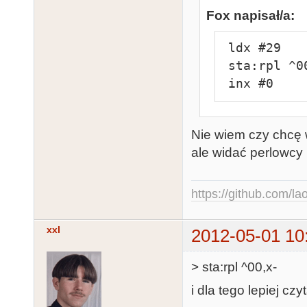
Fox napisał/a:
 ldx #29

 sta:rpl ^00,x-

 inx #0
Nie wiem czy chcę w
ale widać perlowcy l
https://github.com/la
xxl
2012-05-01 10
> sta:rpl ^00,x-
i dla tego lepiej czy