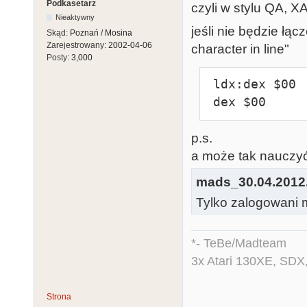
Podkasetarz
czyli w stylu QA, 
Nieaktywny
jeśli nie będzie łą
Skąd:
Poznań / Mosina
Zarejestrowany:
2002-04-06
character in line"
Posty:
3,000
 ldx:dex $00   -> OK

 dex $00    
p.s.
a może tak nauczyć 
mads_30.04.2012
Tylko zalogowani m
*- TeBe/Madteam
3x Atari 130XE, SDX
Strona