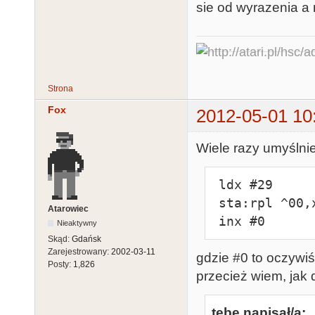
sie od wyrazenia a n
Strona
Fox
2012-05-01 10
Wiele razy umyślnie
 ldx #29

 sta:rpl ^00,x-

Atarowiec
 inx #0
Nieaktywny
Skąd:
Gdańsk
Zarejestrowany:
2002-03-11
gdzie #0 to oczywi
Posty:
1,826
przecież wiem, jak d
tebe napisał/a: