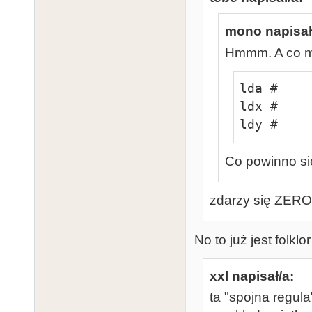
mono napisał
Hmmm. A co my
lda #

ldx #

ldy #
Co powinno si
zdarzy się ZERO
No to już jest folkl
xxl napisał/a:
ta "spojna regula