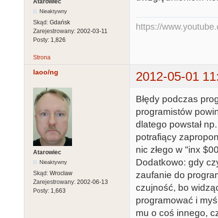
Atarowiec
Nieaktywny
Skąd:
Gdańsk
https://www.youtub
Zarejestrowany:
2002-03-11
Posty:
1,826
Strona
laoo/ng
2012-05-01 11
Błędy podczas prog
programistów powin
dlatego powstał np.
potrafiący zapropo
nic złego w "inx $00
Atarowiec
Dodatkowo: gdy czy
Nieaktywny
zaufanie do progra
Skąd:
Wrocław
Zarejestrowany:
2002-06-13
czujność, bo widząc
Posty:
1,663
programować i myśli,
mu o coś innego, c