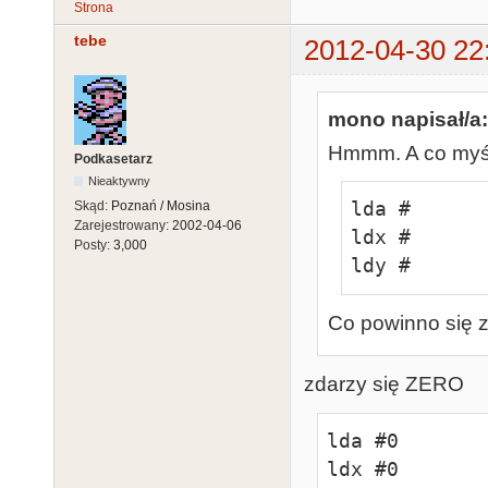
Strona
tebe
2012-04-30 22
mono napisał/a:
Hmmm. A co myśl
Podkasetarz
Nieaktywny
lda #

Skąd:
Poznań / Mosina
Zarejestrowany:
2002-04-06
ldx #

Posty:
3,000
ldy #
Co powinno się 
zdarzy się ZERO
lda #0

ldx #0
