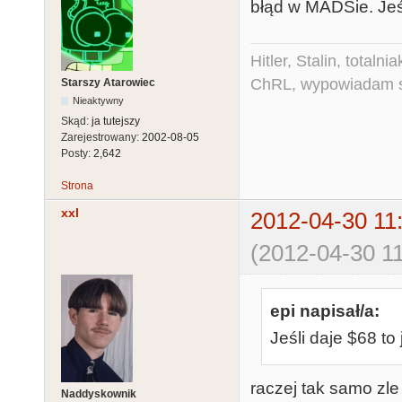
błąd w MADSie. Jeśl
Hitler, Stalin, total
ChRL, wypowiadam si
Starszy Atarowiec
Nieaktywny
Skąd:
ja tutejszy
Zarejestrowany:
2002-08-05
Posty:
2,642
Strona
xxl
2012-04-30 11
(2012-04-30 11
epi napisał/a:
Jeśli daje $68 to
raczej tak samo zle
Naddyskownik