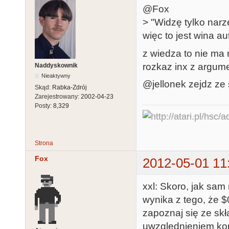
@Fox
> "Widzę tylko narz
więc to jest wina a
z wiedza to nie ma n
rozkaz inx z argum
Naddyskownik
Nieaktywny
@jellonek zejdz ze 
Skąd:
Rabka-Zdrój
Zarejestrowany:
2002-04-23
Posty:
8,329
Strona
Fox
2012-05-01 11
xxl: Skoro, jak sam 
wynika z tego, że $
zapoznaj się ze sk
uwzględnieniem komp