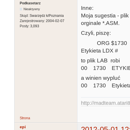
Podkasetarz
Inne:
Nieaktywny
Moja sugestia - pli
Skąd:
Swarzędz k/Poznania
Zarejestrowany:
2004-02-07
orginale *.ASM.
Posty:
3,093
Czyli, piszę:
ORG $1730
Etykieta LDX #
to plik LAB robi
00 1730 ETYKI
a winien wypluć
00 1730 Etykiet
http://madteam.atari8
Strona
epi
2012-05-01 12