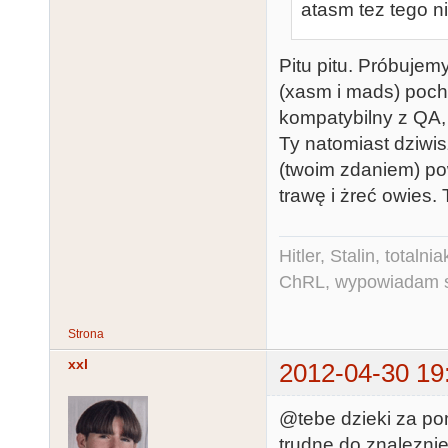
atasm tez tego nie
Pitu pitu. Próbujem
(xasm i mads) poch
kompatybilny z QA
Ty natomiast dziwis
(twoim zdaniem) po
trawę i żreć owies. 
Hitler, Stalin, total
ChRL, wypowiadam si
Strona
xxl
2012-04-30 19
@tebe dzieki za po
trudne do znaleznie