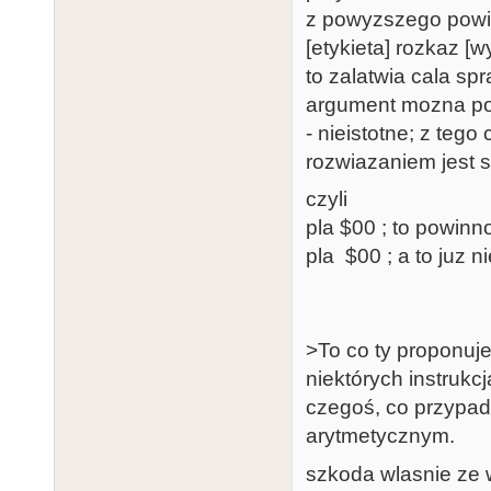
z powyzszego powi
[etykieta] rozkaz 
to zalatwia cala s
argument mozna po
- nieistotne; z teg
rozwiazaniem jest s
czyli
pla $00 ; to powinn
pla $00 ; a to juz ni
>To co ty proponuje
niektórych instruk
czegoś, co przypa
arytmetycznym.
szkoda wlasnie ze