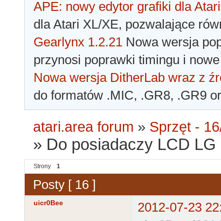
APE: nowy edytor grafiki dla Atari
dla Atari XL/XE, pozwalające rów
Gearlynx 1.2.21
Nowa wersja popu
przynosi poprawki timingu i nowe
Nowa wersja DitherLab wraz z źr
do formatów .MIC, .GR8, .GR9 o
atari.area forum
»
Sprzęt - 16
»
Do posiadaczy LCD LG
Strony
1
Posty [ 16 ]
uicr0Bee
2012-07-23 22