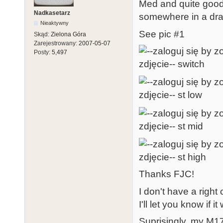
Med and quite good 
Nadkasetarz
somewhere in a draw
Nieaktywny
See pic #1
Skąd:
Zielona Góra
Zarejestrowany:
2007-05-07
Posty:
5,497
Thanks FJC!
I don't have a right
I'll let you know if i
Suprisingly, my M1