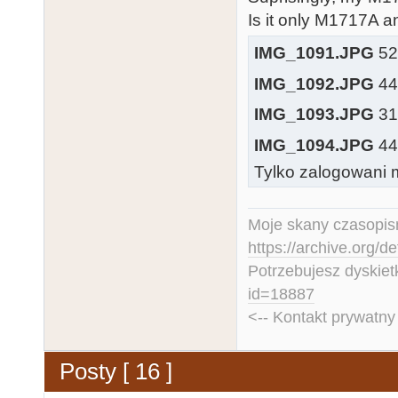
Is it only M1717A a
IMG_1091.JPG
526
IMG_1092.JPG
440
IMG_1093.JPG
315
IMG_1094.JPG
443
Tylko zalogowani m
Moje skany czasopism
https://archive.org/d
Potrzebujesz dyskiet
id=18887
<-- Kontakt prywatn
Posty [ 16 ]