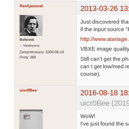
flashjazzcat
2013-03-26 13
Just discovered tha
if the input source
http://www.atariage
Referent
Nieaktywny
VBXE image quality
Zarejestrowany:
2009-08-19
Posty:
388
Still can't get the 
can I get low/med r
course).
uicr0Bee
2016-08-18 18
uicr0Bee (2019
WoW!
I've just found th