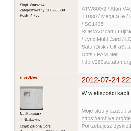
Skąd:
Warszawa
ATW800/2 / Atari V4sa 
Zarejestrowany:
2002-03-09
TT030 / Mega STe / 
Posty:
4,756
/ SC1435
SUB/AVGcart / FujiN
/ Lynx Multi Card /
SatanDisk / UltraSat
Dots / PAM Net
http://260ste.atari.or
uicr0Bee
2012-07-24 22
W większości kabli 
Moje skany czasopism
Nadkasetarz
https://archive.org/d
Nieaktywny
Potrzebujesz dyskiet
Skąd:
Zielona Góra