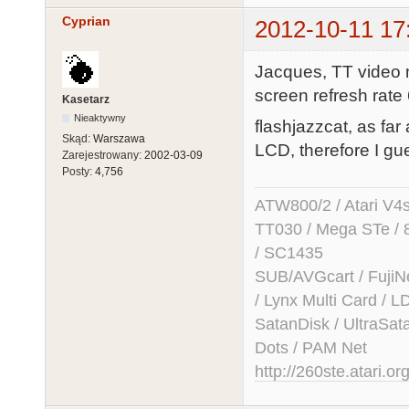
Cyprian
2012-10-11 17
Jacques, TT video
screen refresh rate
Kasetarz
Nieaktywny
flashjazzcat, as far
Skąd:
Warszawa
LCD, therefore I gue
Zarejestrowany:
2002-03-09
Posty:
4,756
ATW800/2 / Atari V4sa 
TT030 / Mega STe / 
/ SC1435
SUB/AVGcart / FujiN
/ Lynx Multi Card /
SatanDisk / UltraSat
Dots / PAM Net
http://260ste.atari.or