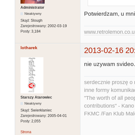
Administrator
Potwierdzam, u mni
Nieaktywny
Skąd:
Slough
Zarejestrowany:
2002-03-19
www.retrolemon.co.u
Posty:
3,184
lotharek
2013-02-16 20
nie uzywam svideo.
serdecznie proszę o
inne formy komunikac
"The worth of all peo
Starszy Atarowiec
Nieaktywny
contributions" - Kano
Skąd:
Swierklaniec
FKMC /Fan Klub Mal
Zarejestrowany:
2005-04-01
Posty:
2,055
Strona