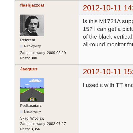
flashjazzcat
2012-10-11 14
Is this M1721A supp
15? I can get a pict
of the black vertic
Referent
all-round monitor fo
Nieaktywny
Zarejestrowany:
2009-08-19
Posty:
388
Jacques
2012-10-11 15
I used it with TT a
Podkasetarz
Nieaktywny
Skąd:
Wrocław
Zarejestrowany:
2002-07-17
Posty:
3,356