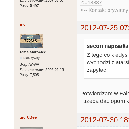
Zarejestrowany:
2007-05-07
id=18887
Posty:
5,497
<-- Kontakt prywatn
AS...
2012-07-25 07
secon napisał/a
Toms Atarowiec
Z tego co kiedyś
Nieaktywny
wychodzi z atarsi
Skąd:
W-WA
zapytac.
Zarejestrowany:
2002-05-15
Posty:
7,505
Potwierdzam w Falc
I trzeba dać oporniki
uicr0Bee
2012-07-30 18