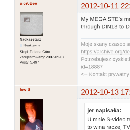
uicr0Bee
2012-10-11 22
My MEGA STE's mon
through DIN13-to-
Nadkasetarz
Moje skany czasopism
Nieaktywny
https://archive.org/d
Skąd:
Zielona Góra
Zarejestrowany:
2007-05-07
Potrzebujesz dyskiet
Posty:
5,497
id=18887
<-- Kontakt prywatn
lewiS
2012-10-13 17
jer napisał/a:
U mnie S-video te
to wina raczej TV