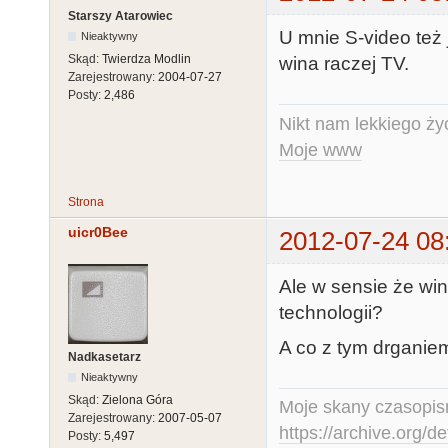
Starszy Atarowiec
U mnie S-video też j
Nieaktywny
Skąd:
Twierdza Modlin
wina raczej TV.
Zarejestrowany:
2004-07-27
Posty:
2,486
Nikt nam lekkiego życ
Moje www
Strona
uicr0Bee
2012-07-24 08
Ale w sensie że wi
technologii?
A co z tym drganie
Nadkasetarz
Nieaktywny
Skąd:
Zielona Góra
Moje skany czasopism
Zarejestrowany:
2007-05-07
https://archive.org/d
Posty:
5,497