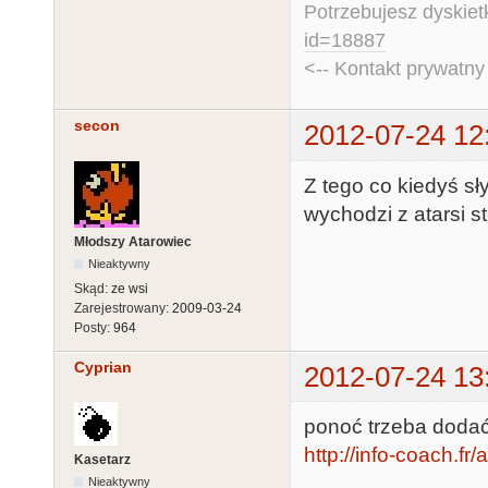
Potrzebujesz dyskiet
id=18887
<-- Kontakt prywatn
secon
2012-07-24 12
Z tego co kiedyś s
wychodzi z atarsi s
Młodszy Atarowiec
Nieaktywny
Skąd:
ze wsi
Zarejestrowany:
2009-03-24
Posty:
964
Cyprian
2012-07-24 13
ponoć trzeba dodać
http://info-coach.fr
Kasetarz
Nieaktywny