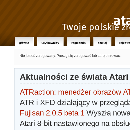
at
Twoje polskie źr
główna
użytkownicy
regulamin
szukaj
rejestr
Nie jesteś zalogowany.
Proszę się zalogować lub zarejestrować.
Aktualności ze świata Atari
ATRaction: menedżer obrazów 
ATR i XFD działający w przegląda
Fujisan 2.0.5 beta 1
Wyszła nowa 
Atari 8-bit nastawionego na obsłu