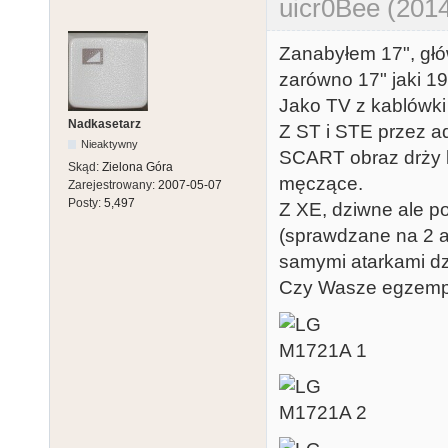
uicr0Bee (2014
Zanabyłem 17", głów
zarówno 17" jaki 19
Jako TV z kablówki
Nadkasetarz
Z ST i STE przez ad
Nieaktywny
SCART obraz drży le
Skąd:
Zielona Góra
męczące.
Zarejestrowany:
2007-05-07
Posty:
5,497
Z XE, dziwne ale po
(sprawdzane na 2 a
samymi atarkami dz
Czy Wasze egzempl