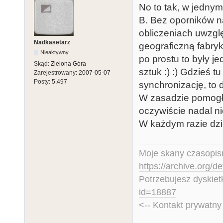
No to tak, w jedny
B. Bez oporników n
obliczeniach uwzglę
Nadkasetarz
geograficzną fabryk
Nieaktywny
po prostu to były j
Skąd:
Zielona Góra
sztuk :) :) Gdzieś 
Zarejestrowany:
2007-05-07
Posty:
5,497
synchronizację, to
W zasadzie pomogło,
oczywiście nadal ni
W każdym razie dzi
Moje skany czasopism
https://archive.org/d
Potrzebujesz dyskiet
id=18887
<-- Kontakt prywatn