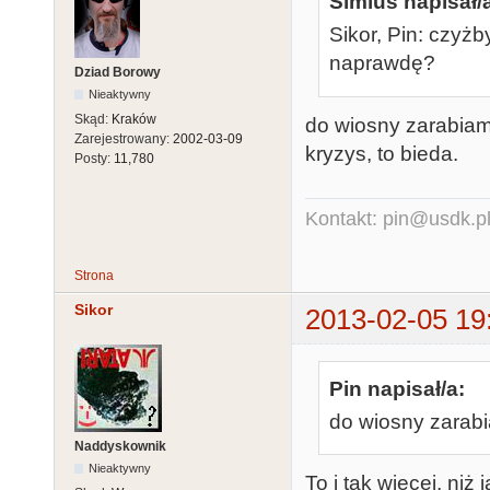
Simius napisał/
Sikor, Pin: czyżby
naprawdę?
Dziad Borowy
Nieaktywny
Skąd:
Kraków
do wiosny zarabiam
Zarejestrowany:
2002-03-09
kryzys, to bieda.
Posty:
11,780
Kontakt: pin@usdk.p
Strona
Sikor
2013-02-05 19
Pin napisał/a:
do wiosny zarab
Naddyskownik
Nieaktywny
To i tak więcej, niż j