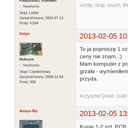
Podkasetarz Trollowiec
unzip; strip; touch; 
Nieaktywny
Skąd:
Lublin
Zarejestrowany:
2003-07-13
Posty:
4,094
krzyc
2013-02-05 10
To ja poproszę 1 sz
ceny nie znam. :)
Referent
Mam komputer z pr
Nieaktywny
grzała - wymieniłem
Skąd:
Częstochowa
Zarejestrowany:
2008-12-04
przyda.
Posty:
308
Krzysztof [Atari 104
Amun-Ra
2013-02-05 13
Kupię 1-2 szt. PCB.