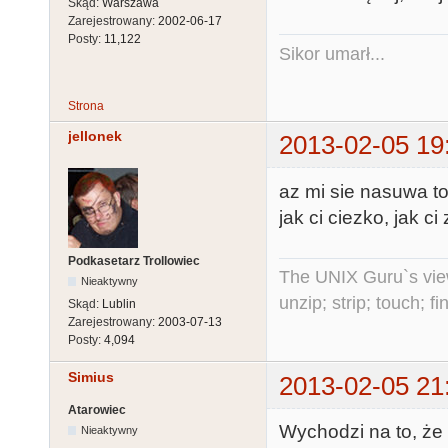
Skąd:
Warszawa
Zarejestrowany:
2002-06-17
Posty:
11,122
Sikor umarł...
Strona
jellonek
2013-02-05 19
az mi sie nasuwa t
jak ci ciezko, jak c
Podkasetarz Trollowiec
The UNIX Guru`s vie
Nieaktywny
unzip; strip; touch; 
Skąd:
Lublin
Zarejestrowany:
2003-07-13
Posty:
4,094
Simius
2013-02-05 21
Atarowiec
Wychodzi na to, ż
Nieaktywny