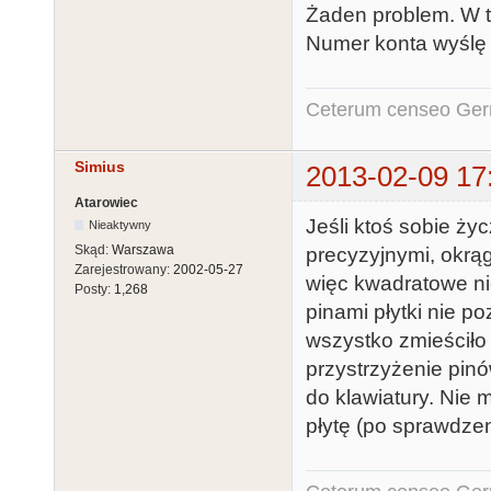
Żaden problem. W ta
Numer konta wyślę
Ceterum censeo Ger
Simius
2013-02-09 17
Atarowiec
Jeśli ktoś sobie ży
Nieaktywny
Skąd:
Warszawa
precyzyjnymi, okrą
Zarejestrowany:
2002-05-27
więc kwadratowe ni
Posty:
1,268
pinami płytki nie p
wszystko zmieściło
przystrzyżenie pinó
do klawiatury. Nie
płytę (po sprawdzen