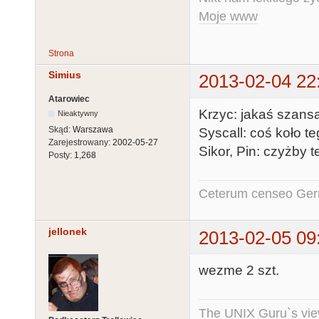
Moje www
Strona
Simius
2013-02-04 22
Atarowiec
Krzyc: jakaś szansa 
Nieaktywny
Skąd:
Warszawa
Syscall: coś koło te
Zarejestrowany:
2002-05-27
Sikor, Pin: czyżby t
Posty:
1,268
Ceterum censeo Ger
jellonek
2013-02-05 09
wezme 2 szt.
The UNIX Guru`s vie