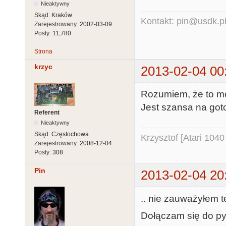
Nieaktywny
Skąd:
Kraków
Kontakt: pin@usdk.p
Zarejestrowany:
2002-03-09
Posty:
11,780
Strona
krzyc
2013-02-04 00
Rozumiem, że to mo
Jest szansa na got
Referent
Nieaktywny
Skąd:
Częstochowa
Krzysztof [Atari 104
Zarejestrowany:
2008-12-04
Posty:
308
Pin
2013-02-04 20
.. nie zauważyłem teg
Dołączam się do py