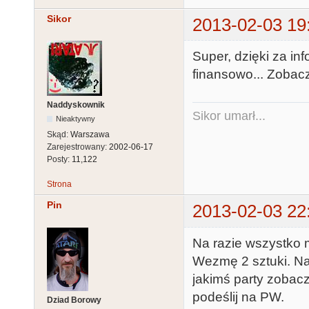
Sikor
2013-02-03 19
Super, dzięki za in
finansowo... Zobac
Naddyskownik
Sikor umarł...
Nieaktywny
Skąd:
Warszawa
Zarejestrowany:
2002-06-17
Posty:
11,122
Strona
Pin
2013-02-03 22
Na razie wszystko mi
Wezmę 2 sztuki. Naj
jakimś party zobac
podeślij na PW.
Dziad Borowy