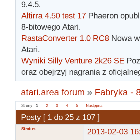
9.4.5.
Altirra 4.50 test 17
Phaeron opubli
8-bitowego Atari.
RastaConverter 1.0 RC8
Nowa wer
Atari.
Wyniki Silly Venture 2k26 SE
Pozn
oraz obejrzyj nagrania z oficjaln
atari.area forum
»
Fabryka - 8
Strony
1
2
3
4
5
Następna
Posty [ 1 do 25 z 107 ]
Simius
2013-02-03 16