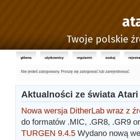
at
Twoje polskie źr
główna
użytkownicy
regulamin
szukaj
rejestr
Nie jesteś zalogowany.
Proszę się zalogować lub zarejestrować.
Aktualności ze świata Atari
Nowa wersja DitherLab wraz z źr
do formatów .MIC, .GR8, .GR9 o
TURGEN 9.4.5
Wydano nową wer