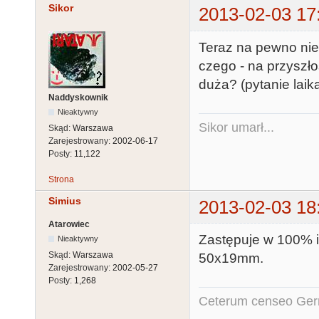
Sikor
2013-02-03 17
Teraz na pewno nie
czego - na przyszło
duża? (pytanie laika
Naddyskownik
Nieaktywny
Sikor umarł...
Skąd:
Warszawa
Zarejestrowany:
2002-06-17
Posty:
11,122
Strona
Simius
2013-02-03 18
Atarowiec
Zastępuje w 100% i 
Nieaktywny
Skąd:
Warszawa
50x19mm.
Zarejestrowany:
2002-05-27
Posty:
1,268
Ceterum censeo Ger