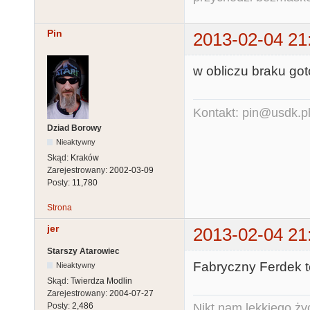
Pin
2013-02-04 21
w obliczu braku got
Kontakt: pin@usdk.p
Dziad Borowy
Nieaktywny
Skąd:
Kraków
Zarejestrowany:
2002-03-09
Posty:
11,780
Strona
jer
2013-02-04 21
Starszy Atarowiec
Fabryczny Ferdek t
Nieaktywny
Skąd:
Twierdza Modlin
Zarejestrowany:
2004-07-27
Nikt nam lekkiego życ
Posty:
2,486