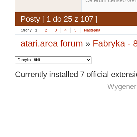
Ceterum censeo Ger
Posty [ 1 do 25 z 107 ]
Strony
1
2
3
4
5
Następna
atari.area forum
»
Fabryka - 8
Currently installed
7 official extens
Wygenero