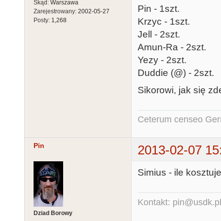
Skąd:
Warszawa
Pin - 1szt.
Zarejestrowany:
2002-05-27
Krzyc - 1szt.
Posty:
1,268
Jell - 2szt.
Amun-Ra - 2szt.
Yezy - 2szt.
Duddie (@) - 2szt.
Sikorowi, jak się z
Ceterum censeo Ger
Pin
2013-02-07 15
Simius - ile kosztu
Kontakt: pin@usdk.p
Dziad Borowy