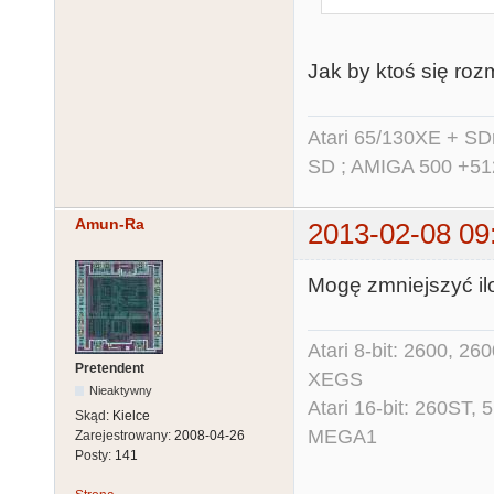
Jak by ktoś się rozm
Atari 65/130XE + S
SD ; AMIGA 500 +51
Amun-Ra
2013-02-08 09
Mogę zmniejszyć ilo
Atari 8-bit: 2600, 2
Pretendent
XEGS
Nieaktywny
Atari 16-bit: 260ST
Skąd:
Kielce
MEGA1
Zarejestrowany:
2008-04-26
Posty:
141