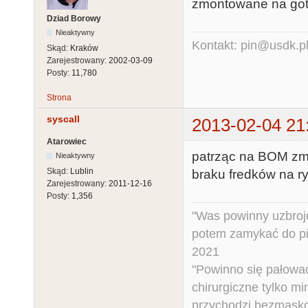
zmontowane na goto
Dziad Borowy
Nieaktywny
Kontakt: pin@usdk.p
Skąd:
Kraków
Zarejestrowany:
2002-03-09
Posty:
11,780
Strona
syscall
2013-02-04 21
Atarowiec
patrząc na BOM zmo
Nieaktywny
Skąd:
Lublin
braku fredków na ry
Zarejestrowany:
2011-12-16
Posty:
1,356
"Was powinny uzbroj
potem zamykać do pi
2021
"Powinno się pałować 
chirurgiczne tylko mi
przychodzi bezmaskow