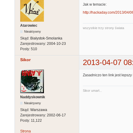
Jak w temacie:
http://hackaday.com/2013/04/06/f
Atarowiec
wszystkie trzy strony świata
Nieaktywny
Skąd:
Białystok-Smolanka
Zarejestrowany:
2004-10-23
Posty:
510
Sikor
2013-04-07 08
Zasadniczo ten link jest lepszy
Sikor umarł...
Naddyskownik
Nieaktywny
Skąd:
Warszawa
Zarejestrowany:
2002-06-17
Posty:
11,122
Strona