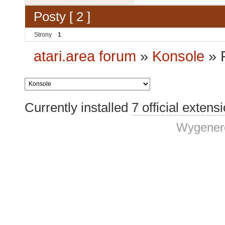
Posty [ 2 ]
Strony
1
atari.area forum
»
Konsole
»
Currently installed
7 official extens
Wygenero