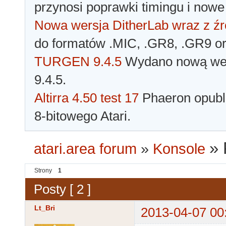
przynosi poprawki timingu i nowe
Nowa wersja DitherLab wraz z źr
do formatów .MIC, .GR8, .GR9 o
TURGEN 9.4.5
Wydano nową wer
9.4.5.
Altirra 4.50 test 17
Phaeron opubli
8-bitowego Atari.
»
atari.area forum
»
Konsole
Strony
1
Posty [ 2 ]
Lt_Bri
2013-04-07 00