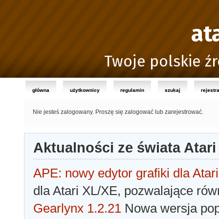
at
Twoje polskie źr
główna
użytkownicy
regulamin
szukaj
rejestr
Nie jesteś zalogowany.
Proszę się zalogować lub zarejestrować.
Aktualności ze świata Atari
APE: nowy edytor grafiki dla Atari
dla Atari XL/XE, pozwalające rów
Gearlynx 1.2.21
Nowa wersja popu