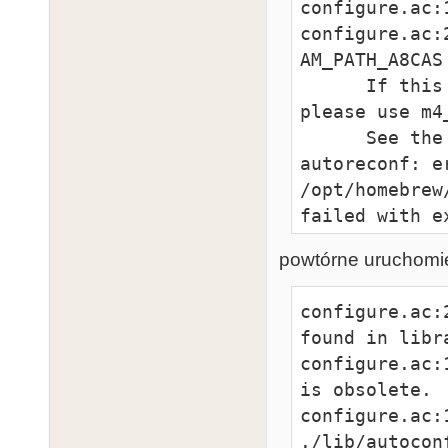
configure.ac:
configure.ac:
AM_PATH_A8CAS

      If this token and others are legitimate, 
please use m4
      See the Autoconf documentation.

autoreconf: er
/opt/homebrew
failed with e
powtórne uruchomie
configure.ac:
found in libra
configure.ac:
is obsolete.

configure.ac:
./lib/autocon