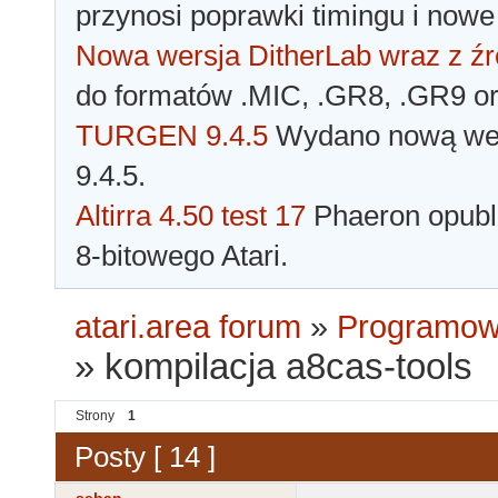
przynosi poprawki timingu i nowe
Nowa wersja DitherLab wraz z źr
do formatów .MIC, .GR8, .GR9 o
TURGEN 9.4.5
Wydano nową wer
9.4.5.
Altirra 4.50 test 17
Phaeron opubli
8-bitowego Atari.
atari.area forum
»
Programowa
»
kompilacja a8cas-tools
Strony
1
Posty [ 14 ]