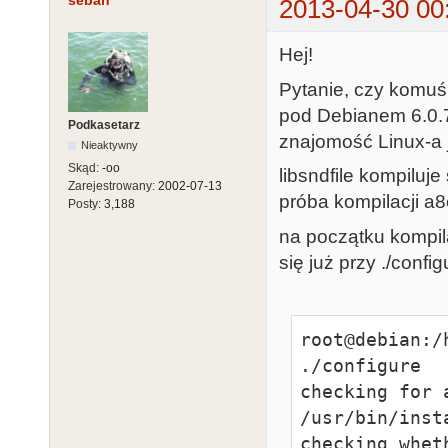
seban
2013-04-30 00
Hej!
Pytanie, czy komuś
pod Debianem 6.0.7
Podkasetarz
znajomość Linux-a j
Nieaktywny
Skąd:
-oo
libsndfile kompiluje
Zarejestrowany:
2002-07-13
próba kompilacji a8c
Posty:
3,188
na początku kompilac
się już przy ./confi
root@debian:/home/seban/Downloads/liba8cas-1.4.0# ./configure
checking for a BSD-compatible install... /usr/bin/install -c
checking whether build environment is sane... yes
checking for a thread-safe mkdir -p... /bin/mkdir -p
checking for gawk... no
checking for mawk... mawk
checking whether make sets $(MAKE)... yes
checking build system type... i686-pc-linux-gnu
checking host system type... i686-pc-linux-gnu
checking how to print strings... printf
checking for style of include used by make... GNU
checking for gcc... gcc
checking whether the C compiler works... yes
checking for C compiler default output file name... a.out
checking for suffix of executables... 
checking whether we are cross compiling... no
checking for suffix of object files... o
checking whether we are using the GNU C compiler... yes
checking whether gcc accepts -g... yes
checking for gcc option to accept ISO C89... none needed
checking dependency style of gcc... gcc3
checking for a sed that does not truncate output... /bin/sed
checking for grep that handles long lines and -e... /bin/grep
checking for egrep... /bin/grep -E
checking for fgrep... /bin/grep -F
checking for ld used by gcc... /usr/bin/ld
checking if the linker (/usr/bin/ld) is GNU ld... yes
checking for BSD- or MS-compatible name lister (nm)... /usr/bin/nm -B
checking the name lister (/usr/bin/nm -B) interface... BSD nm
checking whether ln -s works... yes
checking the maximum length of command line arguments... 1572864
checking whether the shell understands some XSI constructs... yes
checking whether the shell understands "+="... yes
checking how to convert i686-pc-linux-gnu file names to i686-pc-linux-gnu format... func_convert_file_noop
checking how to convert i686-pc-linux-gnu file names to toolchain format... func_convert_file_noop
checking for /usr/bin/ld option to reload object files... -r
checking for objdump... objdump
checking how to recognize dependent libraries... pass_all
checking for dlltool... no
checking how to associate runtime and link libraries... printf %s\n
checking for ar... ar
checking for archiver @FILE support... @
checking for strip... strip
checking for ranlib... ranlib
checking command to parse /usr/bin/nm -B output from gcc object... ok
checking for sysroot... no
checking for mt... mt
checking if mt is a manifest tool... no
checking how to run the C preprocessor... gcc -E
checking for ANSI C header files... yes
checking for sys/types.h... yes
checking for sys/stat.h... yes
checking for stdlib.h... yes
checking for string.h... yes
checking for memory.h... yes
checking for strings.h... yes
checking for inttypes.h... yes
checking for stdint.h... yes
checking for unistd.h... yes
checking for dlfcn.h... yes
checking for objdir... .libs
che