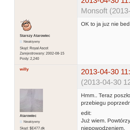
2013-04-30 11
liba8cas not 
Monsoft (2013-
OK to ja juz nie bed
Starszy Atarowiec
Nieaktywny
Skąd:
Royal Ascot
Zarejestrowany:
2002-08-15
Posty:
2,240
willy
2013-04-30 11
(2013-04-30 12
Hmm.. Teraz poszło 
przebiegu poprzedn
edit:
Atarowiec
Już wiem. Powtórzy
Nieaktywny
niepowodzeniem.
Skąd:
$E477.dk