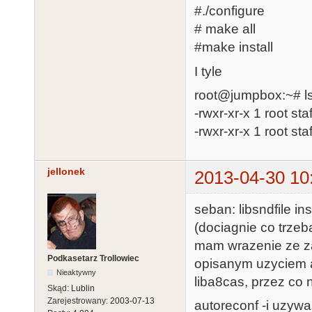
#./configure
# make all
#make install
I tyle
root@jumpbox:~# ls 
-rwxr-xr-x 1 root st
-rwxr-xr-x 1 root st
jellonek
2013-04-30 10
seban: libsndfile ins
(dociagnie co trzeb
mam wrazenie ze za
Podkasetarz Trollowiec
opisanym uzyciem au
Nieaktywny
liba8cas, przez co
Skąd:
Lublin
Zarejestrowany:
2003-07-13
autoreconf -i uzywa