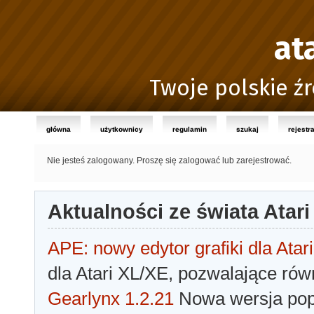
at
Twoje polskie źr
główna
użytkownicy
regulamin
szukaj
rejestr
Nie jesteś zalogowany.
Proszę się zalogować lub zarejestrować.
Aktualności ze świata Atari
APE: nowy edytor grafiki dla Atari
dla Atari XL/XE, pozwalające rów
Gearlynx 1.2.21
Nowa wersja popu