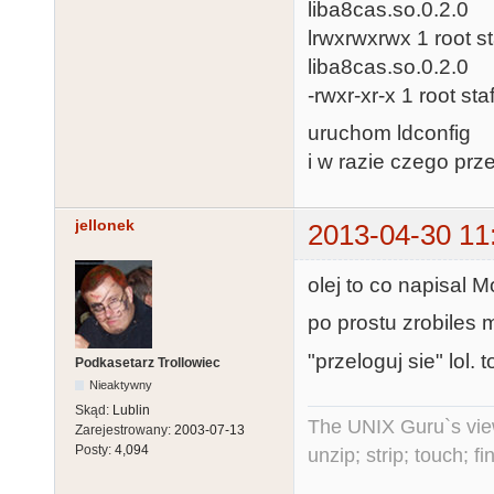
liba8cas.so.0.2.0
checking for 
lrwxrwxrwx 1 root st
checking depe
liba8cas.so.0.2.0
checking whet
-rwxr-xr-x 1 root st
together... ye
checking how 
uruchom ldconfig
checking for 
i w razie czego prze
/bin/grep

checking for 
jellonek
2013-04-30 11
checking for 
checking for 
olej to co napisal M
checking for 
po prostu zrobiles m
checking for 
checking for 
"przeloguj sie" lol. 
Podkasetarz Trollowiec
checking for 
Nieaktywny
checking for 
Skąd:
Lublin
The UNIX Guru`s vie
Zarejestrowany:
2003-07-13
checking for 
Posty:
4,094
unzip; strip; touch; 
checking for 