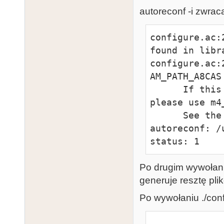
autoreconf -i zwrac
configure.ac:
found in libra
configure.ac:
AM_PATH_A8CAS

      If this token and others are legitimate, 
please use m4
      See the Autoconf documentation.

autoreconf: /
status: 1
Po drugim wywołaniu 
generuje resztę pli
Po wywołaniu ./conf
...
