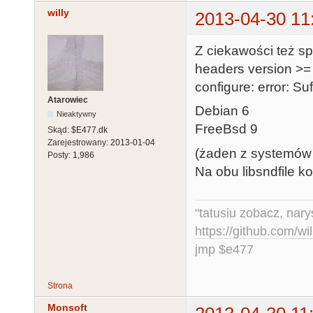
checking for 
willy
2013-04-30 11
checking geto
checking geto
Z ciekawości też sp
checking for 
headers version >= 1
checking limi
configure: error: Su
checking limi
Atarowiec
Debian 6
checking for 
Nieaktywny
FreeBsd 9
checking stdi
Skąd:
$E477.dk
Zarejestrowany:
2013-01-04
checking stdi
(żaden z systemów n
Posty:
1,986
checking for 
Na obu libsndfile k
checking for 
checking for 
"tatusiu zobacz, nar
checking for 
https://github.com/
checking for 
jmp $e477
checking for 
checking for 
Strona
not present.

Monsoft
configure: er