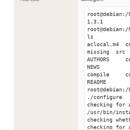
root@debian:/
1.3.1

root@debian:/
ls

aclocal.m4  co
missing  src

AUTHORS     co
NEWS

compile     co
README

root@debian:/
./configure

checking for 
/usr/bin/insta
checking whet
checking for 