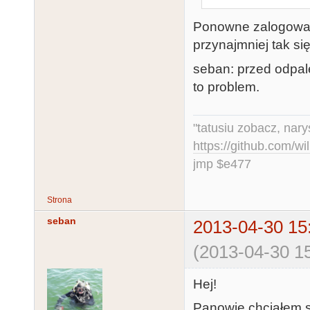
Ponowne zalogowani
przynajmniej tak się
seban: przed odpal
to problem.
"tatusiu zobacz, nar
https://github.com/
jmp $e477
Strona
seban
2013-04-30 15
(2013-04-30 15
Hej!
Panowie chciałem s