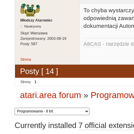
To chyba wystarczy w
odpowiednią zawarto
Młodszy Atarowiec
dokumentacji Auto
Nieaktywny
Skąd:
Warszawa
Zarejestrowany:
2003-08-19
A8CAS
- narzędzie d
Posty:
587
Strona
Posty [ 14 ]
Strony
1
atari.area forum
»
Programowa
Currently installed
7 official extens