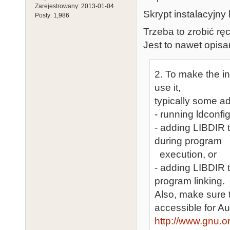
Zarejestrowany:
2013-01-04
Skrypt instalacyjny 
Posty:
1,986
Trzeba to zrobić ręc
Jest to nawet opis
2. To make the in
use it,
typically some ad
- running ldconfig
- adding LIBDIR
during program
execution, or
- adding LIBDIR
program linking.
Also, make sure th
accessible for Au
http://www.gnu.or