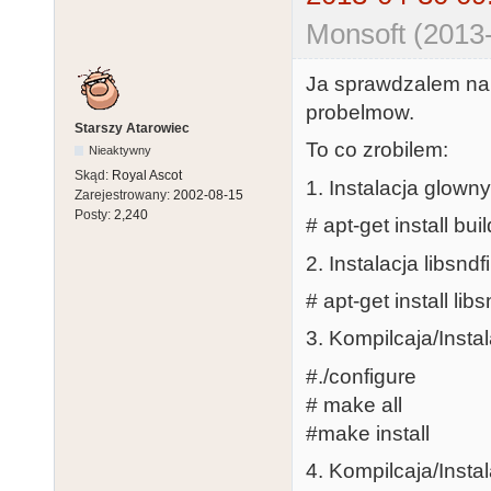
Monsoft (2013
Ja sprawdzalem na D
probelmow.
Starszy Atarowiec
To co zrobilem:
Nieaktywny
Skąd:
Royal Ascot
1. Instalacja glow
Zarejestrowany:
2002-08-15
Posty:
2,240
# apt-get install bui
2. Instalacja libsndfi
# apt-get install libs
3. Kompilcaja/Instal
#./configure
# make all
#make install
4. Kompilcaja/Insta