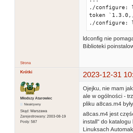
./configure: 
token `1.3.0,,
./configure: 
ldconfig nie pomag
Biblioteki poinstal
Strona
Krótki
2023-12-31 10
Ojejku, nie mam jak
ale w ogólności - 
Młodszy Atarowiec
pliku a8cas.m4 był
Nieaktywny
Skąd:
Warszawa
a8cas.m4 jest częśc
Zarejestrowany:
2003-08-19
install" do katalogu
Posty:
587
Linuksach Automake