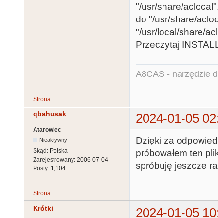
"/usr/share/aclocal
do "/usr/share/aclo
"/usr/local/share/a
Przeczytaj INSTALL 
A8CAS
- narzędzie d
Strona
qbahusak
2024-01-05 02
Atarowiec
Dzięki za odpowiedź
Nieaktywny
Skąd:
Polska
próbowałem ten plik
Zarejestrowany:
2006-07-04
spróbuję jeszcze ra
Posty:
1,104
Strona
Krótki
2024-01-05 10