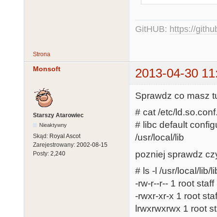
checking for g
checking for 
GitHUB:
https://gith
checking whet
checking whet
Strona
yes

Monsoft
checking for g
2013-04-30 11
checking whet
Sprawdz co masz tu
checking for 
a.out

# cat /etc/ld.so.conf
Starszy Atarowiec
checking for 
# libc default config
Nieaktywny
checking whet
/usr/local/lib
Skąd:
Royal Ascot
Zarejestrowany:
2002-08-15
checking for 
pozniej sprawdz czy 
Posty:
2,240
checking whet
# ls -l /usr/local/lib/
yes

-rw-r--r-- 1 root sta
checking whet
-rwxr-xr-x 1 root st
checking for 
lrwxrwxrwx 1 root st
needed
