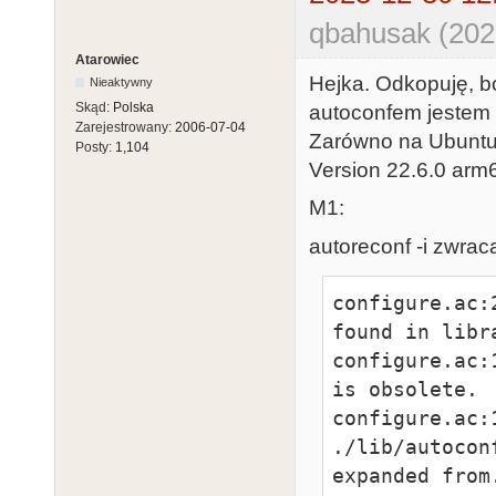
qbahusak (202
Atarowiec
Hejka. Odkopuję, b
Nieaktywny
Skąd:
Polska
autoconfem jestem 
Zarejestrowany:
2006-07-04
Zarówno na Ubuntu 
Posty:
1,104
Version 22.6.0 arm
M1:
autoreconf -i zwrac
configure.ac:
found in libra
configure.ac:
is obsolete.

configure.ac:
./lib/autocon
expanded from.