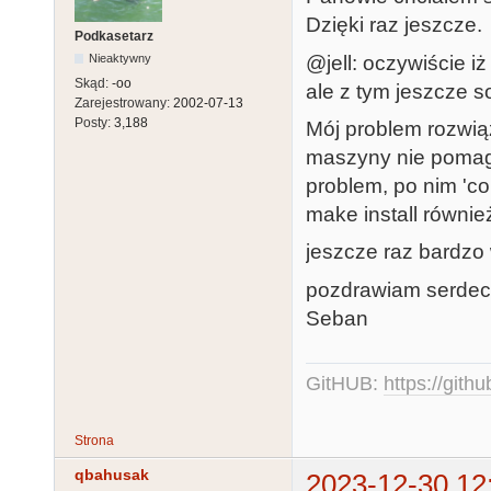
Dzięki raz jeszcze.
Podkasetarz
@jell: oczywiście i
Nieaktywny
Skąd:
-oo
ale z tym jeszcze so
Zarejestrowany:
2002-07-13
Posty:
3,188
Mój problem rozwiąz
maszyny nie pomaga
problem, po nim 'co
make install równie
jeszcze raz bardzo 
pozdrawiam serdec
Seban
GitHUB:
https://gith
Strona
qbahusak
2023-12-30 12