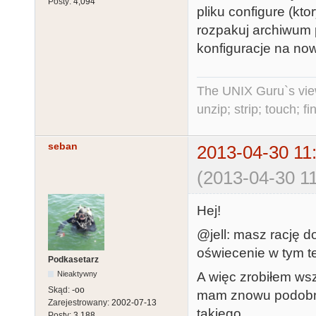
Posty:
4,094
pliku configure (kt
rozpakuj archiwum 
konfiguracje na now
The UNIX Guru`s vie
unzip; strip; touch; 
seban
2013-04-30 11
(2013-04-30 11
Hej!
@jell: masz rację do
oświecenie w tym t
Podkasetarz
A więc zrobiłem wsz
Nieaktywny
Skąd:
-oo
mam znowu podobną 
Zarejestrowany:
2002-07-13
takiego...
Posty:
3,188