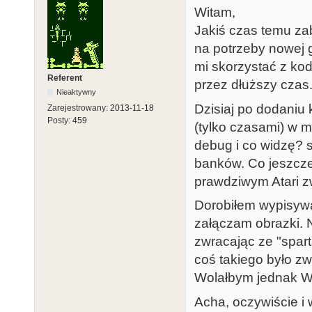
Witam,
Jakiś czas temu za
na potrzeby nowej g
mi skorzystać z kod
Referent
przez dłuższy czas.
Nieaktywny
Dzisiaj po dodaniu 
Zarejestrowany:
2013-11-18
Posty:
459
(tylko czasami) w 
debug i co widzę? s
banków. Co jeszcz
prawdziwym Atari zw
Dorobiłem wypisywa
załączam obrazki. N
zwracając ze "spart
coś takiego było zw
Wolałbym jednak Wa
Acha, oczywiście i