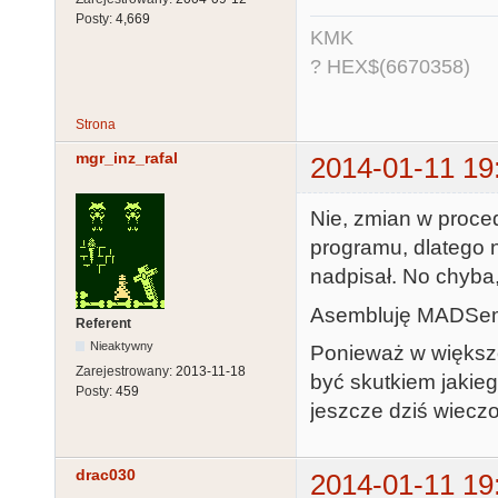
Posty:
4,669
KMK
? HEX$(6670358)
Strona
mgr_inz_rafal
2014-01-11 19
Nie, zmian w proced
programu, dlatego 
nadpisał. No chyba
Asembluję MADSe
Referent
Nieaktywny
Ponieważ w większo
Zarejestrowany:
2013-11-18
być skutkiem jakie
Posty:
459
jeszcze dziś wieczo
drac030
2014-01-11 19