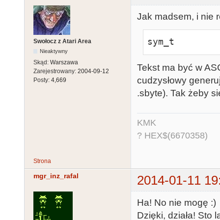
Jak madsem, i nie r
sym_t        
Swołocz z Atari Area
Nieaktywny
Skąd:
Warszawa
Tekst ma być w ASC
Zarejestrowany:
2004-09-12
cudzysłowy generują
Posty:
4,669
.sbyte). Tak żeby si
KMK
? HEX$(6670358)
Strona
mgr_inz_rafal
2014-01-11 19
Ha! No nie mogę :)
Dzięki, działa! Sto 