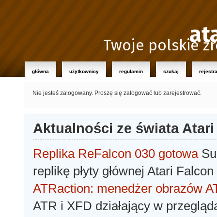
at
Twoje polskie źr
główna
użytkownicy
regulamin
szukaj
rejestr
Nie jesteś zalogowany.
Proszę się zalogować lub zarejestrować.
Aktualności ze świata Atari
Replika ReFalcon 030 gotowa
Sua
replikę płyty głównej Atari Falcon
ATRaction: menedżer obrazów 
ATR i XFD działający w przegląda