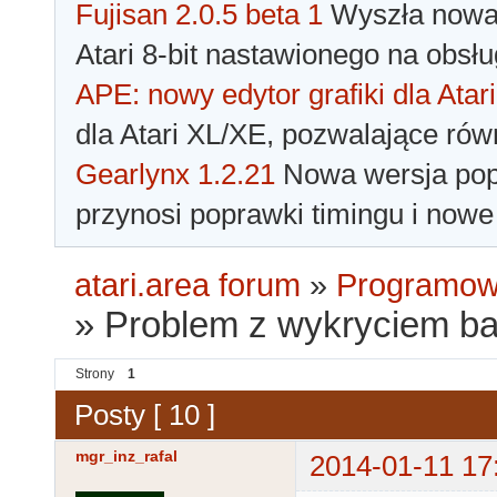
Fujisan 2.0.5 beta 1
Wyszła nowa 
Atari 8-bit nastawionego na obsłu
APE: nowy edytor grafiki dla Atari
dla Atari XL/XE, pozwalające rów
Gearlynx 1.2.21
Nowa wersja popu
przynosi poprawki timingu i nowe
atari.area forum
»
Programowa
»
Problem z wykryciem b
Strony
1
Posty [ 10 ]
mgr_inz_rafal
2014-01-11 17