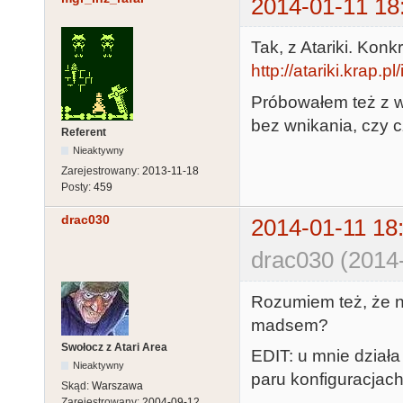
2014-01-11 18
Tak, z Atariki. Konkr
http://atariki.krap.
Próbowałem też z w
bez wnikania, czy c
Referent
Nieaktywny
Zarejestrowany:
2013-11-18
Posty:
459
drac030
2014-01-11 18
drac030 (2014-
Rozumiem też, że n
madsem?
Swołocz z Atari Area
EDIT: u mnie dział
Nieaktywny
paru konfiguracjach
Skąd:
Warszawa
Zarejestrowany:
2004-09-12