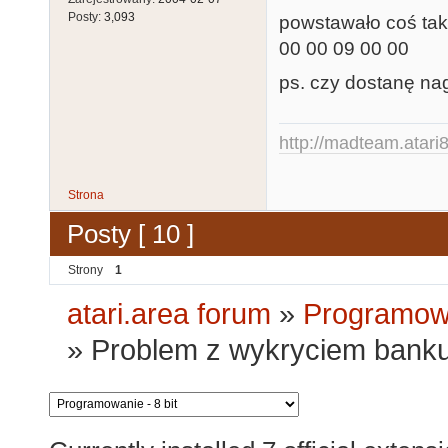
Posty:
3,093
powstawało coś tak
00 00 09 00 00
ps. czy dostanę na
http://madteam.atari8
Strona
Posty [ 10 ]
Strony
1
atari.area forum
»
Programowa
»
Problem z wykryciem bank