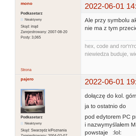
mono
2022-06-01 14
Podkasetarz
Ale przy symbolu ak
Nieaktywny
Skąd:
inąd
nie ma z tym przeci
Zarejestrowany:
2007-08-20
Posty:
3,065
hex, code and ror'n'ro
niewiedza buduje, wi
Strona
pajero
2022-06-01 19
dołączę do kol. gór
ja to ostatnio 
pod edytorem PC pr
Podkasetarz
i nazwymyślałem Ma
Nieaktywny
Skąd:
Swarzędz k/Poznania
powstaje :lol:
Zarejestrowany:
2004-02-07