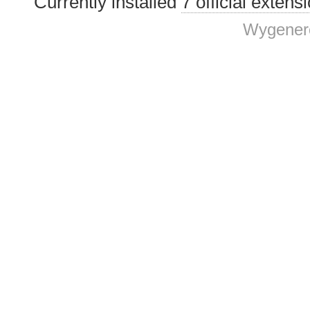
Currently installed
7 official extens
Wygenero