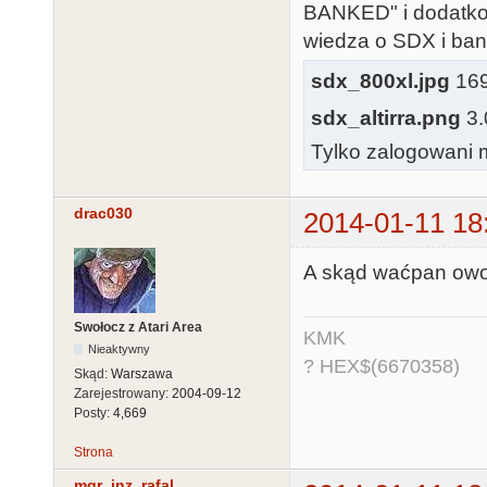
BANKED" i dodatko
wiedza o SDX i ban
sdx_800xl.jpg
169.
sdx_altirra.png
3.
Tylko zalogowani m
drac030
2014-01-11 18
A skąd waćpan owo 
Swołocz z Atari Area
KMK
Nieaktywny
? HEX$(6670358)
Skąd:
Warszawa
Zarejestrowany:
2004-09-12
Posty:
4,669
Strona
mgr_inz_rafal