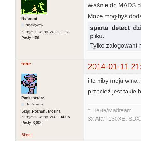
właśnie do MADS do
Może mógłbyś doda
Referent
Nieaktywny
sparta_detect_dzi
Zarejestrowany:
2013-11-18
pliku.
Posty:
459
Tylko zalogowani m
tebe
2014-01-11 21
i to niby moja wina :
przecież jest takie
Podkasetarz
Nieaktywny
*- TeBe/Madteam
Skąd:
Poznań / Mosina
Zarejestrowany:
2002-04-06
3x Atari 130XE, SDX
Posty:
3,000
Strona