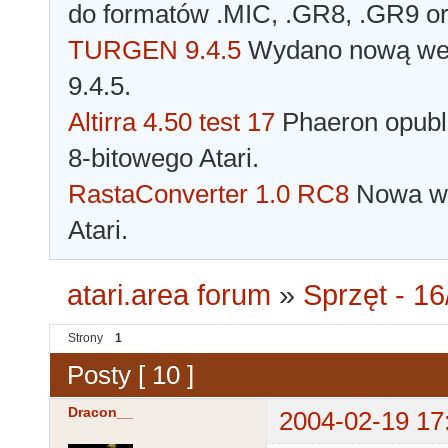
do formatów .MIC, .GR8, .GR9 o
TURGEN 9.4.5
Wydano nową wer
9.4.5.
Altirra 4.50 test 17
Phaeron opubli
8-bitowego Atari.
RastaConverter 1.0 RC8
Nowa wer
Atari.
atari.area forum
»
Sprzęt - 16
Strony
1
Posty [ 10 ]
Dracon__
2004-02-19 17