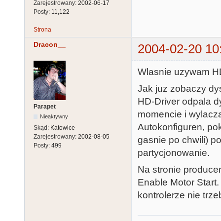
Zarejestrowany:
2002-06-17
Posty:
11,122
Strona
Dracon__
2004-02-20 10
Wlasnie uzywam HD-
Jak juz zobaczy dys
HD-Driver odpala d
Parapet
momencie i wylacza 
Nieaktywny
Autokonfiguren, pok
Skąd:
Katowice
Zarejestrowany:
2002-08-05
gasnie po chwili) p
Posty:
499
partycjonowanie.
Na stronie producen
Enable Motor Start.
kontrolerze nie trz