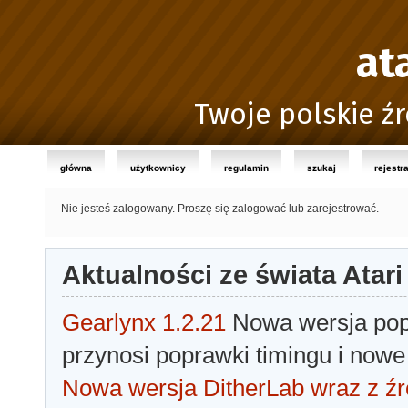
at
Twoje polskie źr
główna
użytkownicy
regulamin
szukaj
rejestr
Nie jesteś zalogowany.
Proszę się zalogować lub zarejestrować.
Aktualności ze świata Atari
Gearlynx 1.2.21
Nowa wersja popu
przynosi poprawki timingu i nowe
Nowa wersja DitherLab wraz z źr