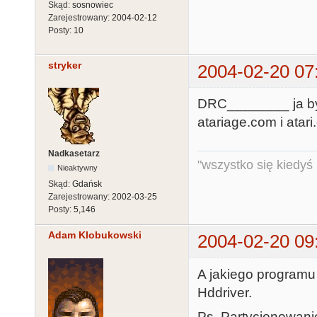
Skąd:
sosnowiec
Zarejestrowany:
2004-02-12
Posty:
10
stryker
2004-02-20 07
DRC________ ja by
atariage.com i atari
Nadkasetarz
"wszystko się kiedyś k
Nieaktywny
Skąd:
Gdańsk
Zarejestrowany:
2002-03-25
Posty:
5,146
Adam Klobukowski
2004-02-20 09
A jakiego programu
Hddriver.
Ps. Partycjonowani