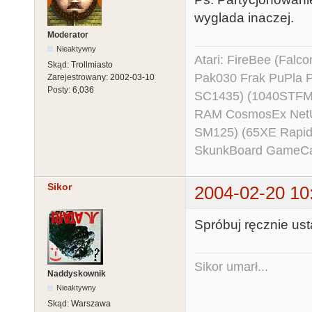
wyglada inaczej.
Moderator
Nieaktywny
Atari: FireBee (Fal
Skąd:
Trollmiasto
Pak030 Frak PuPla
Zarejestrowany:
2002-03-10
Posty:
6,036
SC1435) (1040STFM
RAM CosmosEx NetU
SM125) (65XE Rapi
SkunkBoard GameCart
Sikor
2004-02-20 10
Spróbuj ręcznie us
Sikor umarł...
Naddyskownik
Nieaktywny
Skąd:
Warszawa