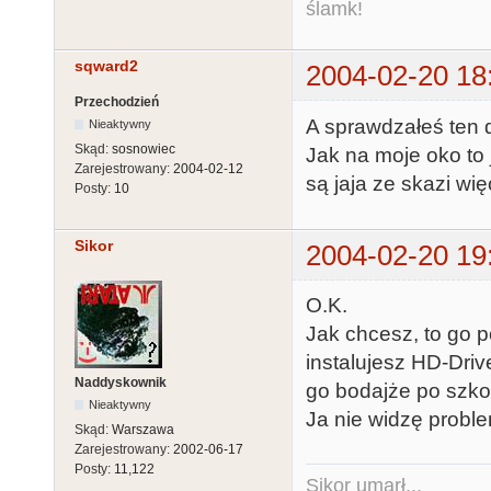
ślamk!
sqward2
2004-02-20 18
Przechodzień
A sprawdzałeś ten
Nieaktywny
Skąd:
sosnowiec
Jak na moje oko to j
Zarejestrowany:
2004-02-12
są jaja ze skazi wi
Posty:
10
Sikor
2004-02-20 19
O.K.
Jak chcesz, to go p
instalujesz HD-Dri
Naddyskownik
go bodajże po szko
Nieaktywny
Ja nie widzę proble
Skąd:
Warszawa
Zarejestrowany:
2002-06-17
Posty:
11,122
Sikor umarł...