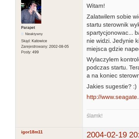
Witam!
Zalatwilem sobie w
startu sterownik wy
Parapet
spartycjonowac... b
Nieaktywny
nie widzi. Jedynie 
Skąd:
Katowice
Zarejestrowany:
2002-08-05
miejsca gdzie nape
Posty:
499
Wylaczylem kontrole
podczas startu. Tera
a na koniec sterowni
Jakies sugestie? :)
http://www.seagate.
ślamk!
igor18m11
2004-02-19 20