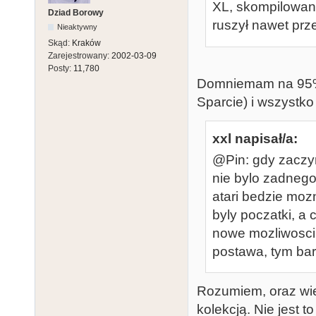
XL, skompilowan
Dziad Borowy
ruszył nawet prz
Nieaktywny
Skąd:
Kraków
Zarejestrowany:
2002-03-09
Posty:
11,780
Domniemam na 95% 
Sparcie) i wszystko
xxl napisał/a:
@Pin: gdy zaczy
nie bylo zadneg
atari bedzie moz
byly poczatki, a 
nowe mozliwosci
postawa, tym bar
Rozumiem, oraz wie
kolekcją. Nie jest 