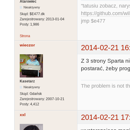
Atarowiec
"tatusiu zobacz, nar
Nieaktywny
https://github.com/
Skąd:
$E477.dk
Zarejestrowany:
2013-01-04
jmp $e477
Posty:
1,986
Strona
wieczor
2014-02-21 16
Z 3 strony Sparta n
postarać, żeby prog
Kasetarz
The problem is not th
Nieaktywny
Skąd:
Gdańsk
Zarejestrowany:
2007-10-21
Posty:
4,412
xxl
2014-02-21 17