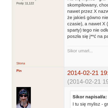
Posty:
11,122
skompilowany, chod
nawet przez X nazw
że jakieś gówno ni
czasie), a nawet X
sparty) tego nie odł
poszła się j**ć na p
Sikor umarł...
Strona
Pin
2014-02-21 19
(2014-02-21 19
Sikor napisał/a:
I tu się mylisz -