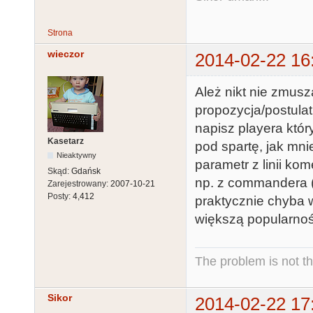
Strona
wieczor
2014-02-22 16
Ależ nikt nie zmusza
propozycja/postulat
napisz playera któ
Kasetarz
pod spartę, jak mn
Nieaktywny
parametr z linii k
Skąd:
Gdańsk
np. z commandera (
Zarejestrowany:
2007-10-21
Posty:
4,412
praktycznie chyba 
większą popularnoś
The problem is not th
Sikor
2014-02-22 17