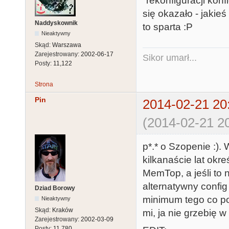
"rekonfiguracji konf
się okazało - jakie
Naddyskownik
to sparta :P
Nieaktywny
Skąd:
Warszawa
Zarejestrowany:
2002-06-17
Sikor umarł...
Posty:
11,122
Strona
Pin
2014-02-21 20
(2014-02-21 20
p*.* o Szopenie :)
kilkanaście lat ok
MemTop, a jeśli to 
alternatywny config
Dziad Borowy
minimum tego co pot
Nieaktywny
Skąd:
Kraków
mi, ja nie grzebię 
Zarejestrowany:
2002-03-09
Posty:
11,780