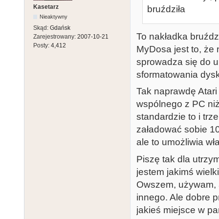
Kasetarz
bruździła
Nieaktywny
Skąd:
Gdańsk
To nakładka bruźdz
Zarejestrowany:
2007-10-21
Posty:
4,412
MyDosa jest to, że 
sprowadza się do u
sformatowania dyski
Tak naprawdę Atari 
wspólnego z PC niż 
standardzie to i tr
załadować sobie 10
ale to umożliwia wł
Piszę tak dla utrz
jestem jakimś wielk
Owszem, używam, al
innego. Ale dobre p
jakieś miejsce w pa