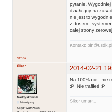
pytanie. Wygodniej 
działający na zasad
nie jest to wygodnie
z dosem i systemem
całej strony zerowej
Kontakt: pin@usdk.p
Strona
Sikor
2014-02-21 19
Na 100% nie - nie 
:P Nie trafiłeś :P
Naddyskownik
Sikor umarł...
Nieaktywny
Skąd:
Warszawa