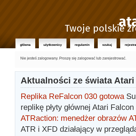
at
Twoje polskie źr
główna
użytkownicy
regulamin
szukaj
rejestr
Nie jesteś zalogowany.
Proszę się zalogować lub zarejestrować.
Aktualności ze świata Atari
Replika ReFalcon 030 gotowa
Sua
replikę płyty głównej Atari Falcon
ATRaction: menedżer obrazów 
ATR i XFD działający w przegląda