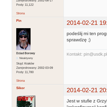
Zarejestrowany:
2002-06-17
Posty:
11,122
Strona
Pin
2014-02-21 19
podeślij mi ten prog
sprawdzę ;)
Dziad Borowy
Kontakt: pin@usdk.p
Nieaktywny
Skąd:
Kraków
Zarejestrowany:
2002-03-09
Posty:
11,780
Strona
Sikor
2014-02-21 20
Jest w stufie z Grz