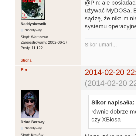
@Pin: ale posiada
używać MyDOSa, Bi
sądzę, że nikt im 
Naddyskownik
systemu operacyjne
Nieaktywny
Skąd:
Warszawa
Zarejestrowany:
2002-06-17
Sikor umarł...
Posty:
11,122
Strona
Pin
2014-02-20 22
(2014-02-20 22
Sikor napisał/a:
równie dobrze 
czy XBiosa
Dziad Borowy
Nieaktywny
Skąd:
Kraków