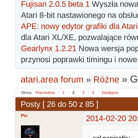
Fujisan 2.0.5 beta 1
Wyszła nowa 
Atari 8-bit nastawionego na obsłu
APE: nowy edytor grafiki dla Atari
dla Atari XL/XE, pozwalające rów
Gearlynx 1.2.21
Nowa wersja popu
przynosi poprawki timingu i nowe
»
G
atari.area forum
»
Różne
Strony
Poprzednia
1
2
3
4
Następna
Posty [ 26 do 50 z 85 ]
Pin
2014-02-20 20
xxl napisał/a: