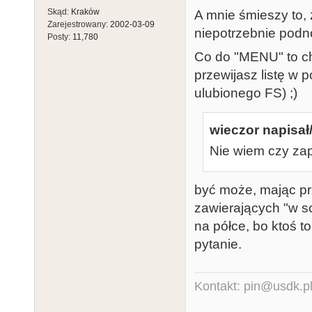
Skąd:
Kraków
A mnie śmieszy to, ż
Zarejestrowany:
2002-03-09
niepotrzebnie podno
Posty:
11,780
Co do "MENU" to chc
przewijasz listę w 
ulubionego FS) ;)
wieczor napisał/
Nie wiem czy za
być może, mając pr
zawierających "w so
na półce, bo ktoś to
pytanie.
Kontakt: pin@usdk.p