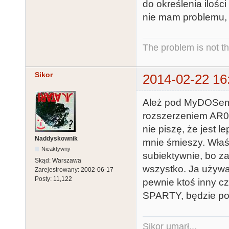
do określenia ilośc
nie mam problemu, 
The problem is not th
Sikor
2014-02-22 16
Ależ pod MyDOSem m
rozszerzeniem AR0 d
nie piszę, że jest 
Naddyskownik
mnie śmieszy. Właśn
Nieaktywny
subiektywnie, bo za
Skąd:
Warszawa
wszystko. Ja używ
Zarejestrowany:
2002-06-17
Posty:
11,122
pewnie ktoś inny cz
SPARTY, będzie pop
Sikor umarł...