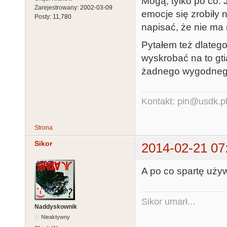
Mogą, tylko po co. 
Zarejestrowany:
2002-03-09
emocje się zrobiły 
Posty:
11,780
napisać, że nie ma
Pytałem też dlateg
wyskrobać na to gti
żadnego wygodnego
Kontakt: pin@usdk.p
Strona
Sikor
2014-02-21 07
A po co spartę uży
Sikor umarł...
Naddyskownik
Nieaktywny