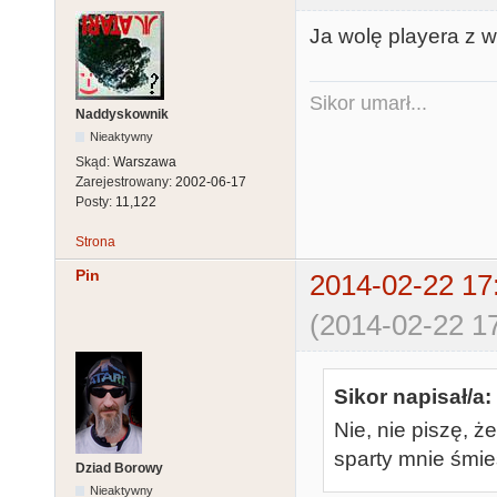
Ja wolę playera z 
Sikor umarł...
Naddyskownik
Nieaktywny
Skąd:
Warszawa
Zarejestrowany:
2002-06-17
Posty:
11,122
Strona
Pin
2014-02-22 17
(2014-02-22 17
Sikor napisał/a:
Nie, nie piszę, ż
sparty mnie śmie
Dziad Borowy
Nieaktywny