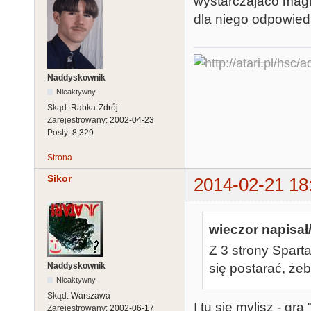
wystarczajaco mag
dla niego odpowiedn
Naddyskownik
Nieaktywny
Skąd:
Rabka-Zdrój
Zarejestrowany:
2002-04-23
Posty:
8,329
Strona
Sikor
2014-02-21 18
wieczor napisał/
Z 3 strony Spart
Naddyskownik
się postarać, żeb
Nieaktywny
Skąd:
Warszawa
I tu się mylisz - g
Zarejestrowany:
2002-06-17