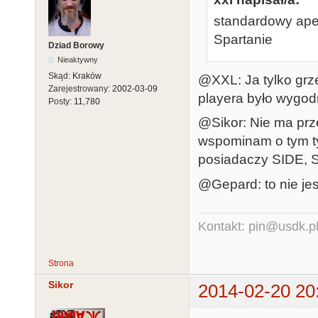
standardowy apel 
Spartanie
Dziad Borowy
Nieaktywny
Skąd:
Kraków
@XXL: Ja tylko grz
Zarejestrowany:
2002-03-09
playera było wygod
Posty:
11,780
@Sikor: Nie ma prz
wspominam o tym tyl
posiadaczy SIDE, 
@Gepard: to nie jest
Kontakt: pin@usdk.p
Strona
Sikor
2014-02-20 20