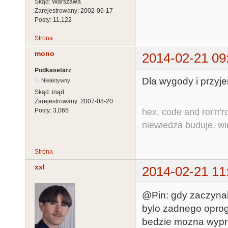
Skąd:
Warszawa
Zarejestrowany:
2002-06-17
Posty:
11,122
Strona
mono
2014-02-21 09
Podkasetarz
Dla wygody i przyj
Nieaktywny
Skąd:
inąd
Zarejestrowany:
2007-08-20
hex, code and ror'n'ro
Posty:
3,065
niewiedza buduje, wi
Strona
xxl
2014-02-21 11
@Pin: gdy zaczyna
bylo zadnego oprog
bedzie mozna wypro