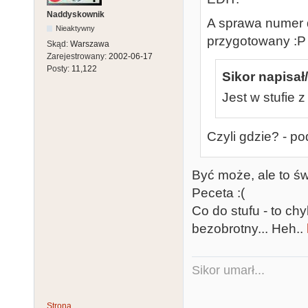
Naddyskownik
A sprawa numer d
Nieaktywny
przygotowany :P
Skąd:
Warszawa
Zarejestrowany:
2002-06-17
Posty:
11,122
Sikor napisał/
Jest w stufie 
Czyli gdzie? - pod
Być może, ale to świ
Peceta :(
Co do stufu - to ch
bezobrotny... Heh..
Sikor umarł...
Strona