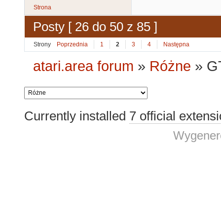
Strona
Posty [ 26 do 50 z 85 ]
Strony
Poprzednia
1
2
3
4
Następna
atari.area forum
»
Różne
»
G
Currently installed
7 official extens
Wygenero