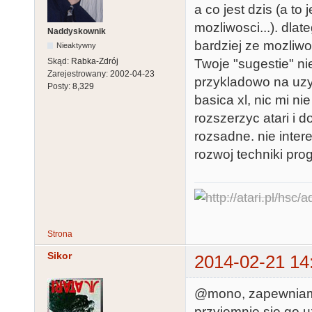
a co jest dzis (a to
mozliwosci...). dl
Naddyskownik
bardziej ze mozliwos
Nieaktywny
Twoje "sugestie" n
Skąd:
Rabka-Zdrój
Zarejestrowany:
2002-04-23
przykladowo na uzy
Posty:
8,329
basica xl, nic mi n
rozszerzyc atari i 
rozsadne. nie inter
rozwoj techniki pr
Strona
Sikor
2014-02-21 14
@mono, zapewniam 
przyjemnie się go 