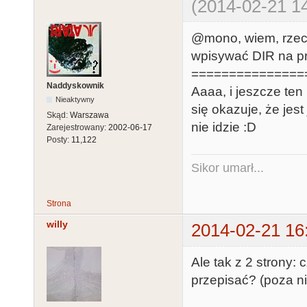
(2014-02-21 14
@mono, wiem, rzecz
wpisywać DIR na pr
===============
Naddyskownik
Aaaa, i jeszcze ten 
Nieaktywny
się okazuje, że je
Skąd:
Warszawa
nie idzie :D
Zarejestrowany:
2002-06-17
Posty:
11,122
Sikor umarł...
Strona
willy
2014-02-21 16
Ale tak z 2 strony:
przepisać? (poza n