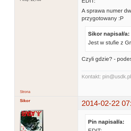
EDIT:
A sprawa numer dwa
przygotowany :P
Sikor napisał/a:
Jest w stufie z 
Czyli gdzie? - podeś
Kontakt: pin@usdk.p
Strona
Sikor
2014-02-22 07
Pin napisał/a:
EDIT: