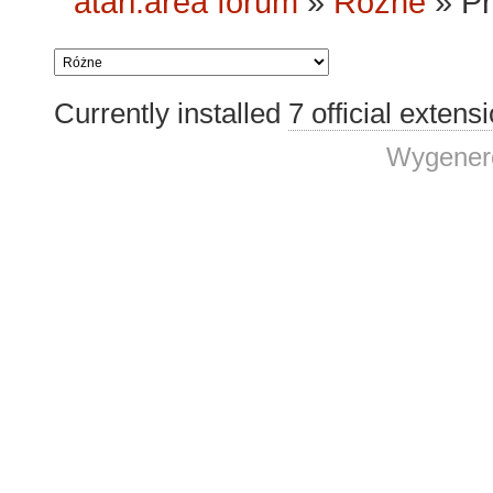
atari.area forum
»
Różne
»
Pr
Currently installed
7 official extens
Wygenero