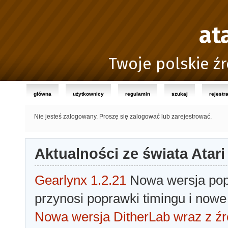
at
Twoje polskie źr
główna
użytkownicy
regulamin
szukaj
rejestr
Nie jesteś zalogowany.
Proszę się zalogować lub zarejestrować.
Aktualności ze świata Atari
Gearlynx 1.2.21
Nowa wersja popu
przynosi poprawki timingu i nowe
Nowa wersja DitherLab wraz z źr