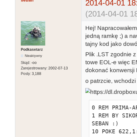
seban
2014-04-01 18
(2014-04-01 18
Hej! Napracowałem 
jedną ramkę ;) a na
tajny kod jako dowó
Podkasetarz
Plik .LST zgodnie z
Nieaktywny
towe EOL-e więc E
Skąd:
-oo
Zarejestrowany:
2002-07-13
dokonać konwersji 
Posty:
3,188
o patrzcie, wchodzi 
0 REM PRIMA-A
1 REM BY SIKO
SEBAN :)

10 POKE 622,1