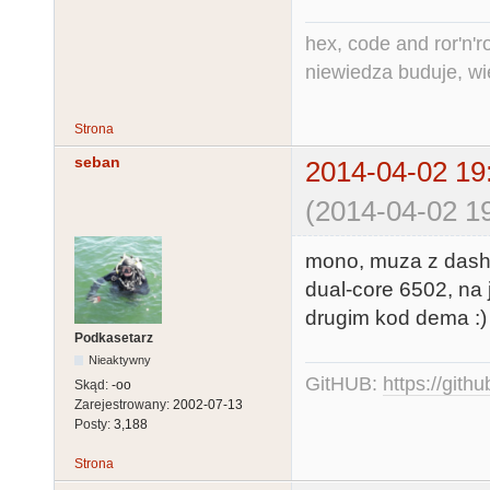
1003 RETURN 

hex, code and ror'n'ro
1004 REM -- W
niewiedza buduje, wi
1005 POKE 20,0
1006 IF PEEK(
Strona
1007 RETURN 
seban
2014-04-02 19
(2014-04-02 19
mono, muza z dash-a
dual-core 6502, na
drugim kod dema :)
Podkasetarz
Nieaktywny
GitHUB:
https://gith
Skąd:
-oo
Zarejestrowany:
2002-07-13
Posty:
3,188
Strona