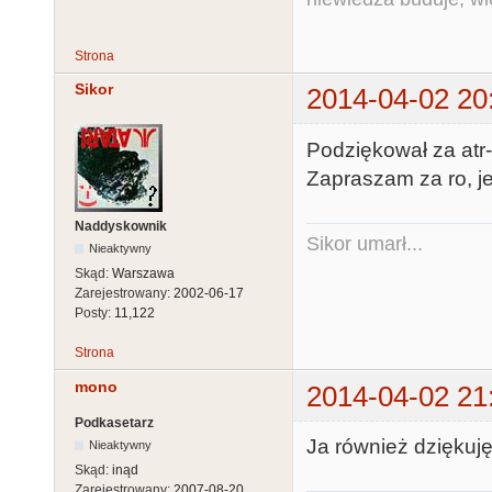
Strona
Sikor
2014-04-02 20
Podziękował za atr-
Zapraszam za ro, jeś
Naddyskownik
Sikor umarł...
Nieaktywny
Skąd:
Warszawa
Zarejestrowany:
2002-06-17
Posty:
11,122
Strona
mono
2014-04-02 21
Podkasetarz
Ja również dziękuję
Nieaktywny
Skąd:
inąd
Zarejestrowany:
2007-08-20