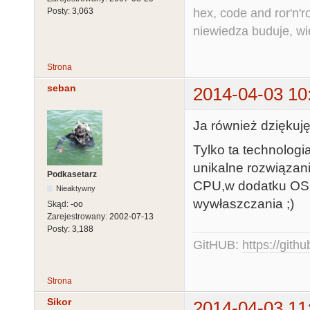
hex, code and ror'n'ro
Posty:
3,063
niewiedza buduje, wi
Strona
seban
2014-04-03 10
Ja również dziękuję
Tylko ta technologi
unikalne rozwiązan
Podkasetarz
CPU,w dodatku OS 
Nieaktywny
wywłaszczania ;)
Skąd:
-oo
Zarejestrowany:
2002-07-13
Posty:
3,188
GitHUB:
https://gith
Strona
Sikor
2014-04-03 11