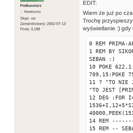
EDIT:
1000 REM -- P
Podkasetarz
Wiem że już po czas
Nieaktywny
1001 POKE 20,0
Skąd:
-oo
Trochę przyspieszył
1002 IF PEEK(
Zarejestrowany:
2002-07-13
wyświetlanie :) gdy 
1003 RETURN 

Posty:
3,188
1004 REM -- W
0 REM PRIMA-A
1005 POKE 20,0
1 REM BY SIKO
1006 IF PEEK(
SEBAN :)

1007 RETURN 
10 POKE 622,1
709,15:POKE 7
11 ? "TO NIE 
"TO JEST [PRI
12 DEG :FOR I
1536+I,12+5*S
40000,PEEK(15
14 REM ------
15 REM -- SEB