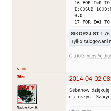
16 FOR I=0 TO
I:GOSUB 1000:
0,0

17 FOR I=1 TO
TO 38:POSITIO
SIKOR2.LST
1.76 
CHR$(18):NEXT 
Tylko zalogowani m
18 FOR I=5 TO
38,I:? CHR$(1
19 POSITION 3,6:FOR I=1 TO 
GitHUB:
https://gith
":NEXT I:DIM 
20 A$="      
Strona
SUPER FAST TE
Sikor
2014-04-02 08
22 A$(LEN(A$)
23 FOR I=1 TO
Sebanowi dziękuję z
I:E=LEN(A$)-37
się ruszyć... Szary
25 FOR I=1 TO
26 K=I+J:Y=PEE
Naddyskownik