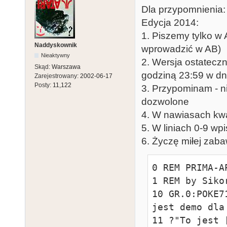
Dla przypomnienia
Edycja 2014:
1. Piszemy tylko w 
Naddyskownik
wprowadzić w AB)
Nieaktywny
2. Wersja ostatecz
Skąd:
Warszawa
godziną 23:59 w dn
Zarejestrowany:
2002-06-17
Posty:
11,122
3. Przypominam - n
dozwolone
4. W nawiasach kwa
5. W liniach 0-9 w
6. Życzę miłej zab
0 REM PRIMA-A
1 REM by Sikor
10 GR.0:POKE7
jest demo dla
11 ?"To jest 