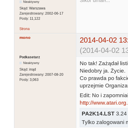
Sikor umarł...
27 POSITION J
Nieaktywny
28 POSITION J
Skąd:
Warszawa
Zarejestrowany:
2002-06-17
29 B$(J,J)=CHR
Posty:
11,122
30 P=P+8:IF P
Strona
31 NEXT J:Q=Q
mono
32 NEXT I

2014-04-02 13
33 FOR I=0 TO
(2014-04-02 13
1000:NEXT I:P
Podkasetarz
CHR$(125)

No tak! Zażądał list
Nieaktywny
34 POKE 709,1
Skąd:
inąd
Niedobry ja. Życie.
Zarejestrowany:
2007-08-20
35 REM -- SEB
Co prawda po fakcie
Posty:
3,063
36 REM ------
uprzejmie Organizat
99 GOTO 99

Edit: No i zapomnia
998 POKE 622,
http://www.atari.or
999 REM - SOM
1000 REM -- P
PA2K14.LST
3.24 
1001 POKE 20,0
Tylko zalogowani m
1002 IF PEEK(