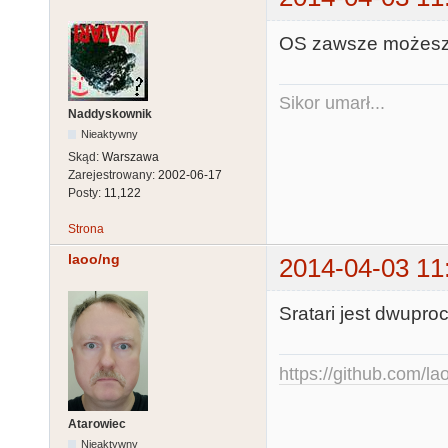
OS zawsze możesz
Sikor umarł...
Naddyskownik
Nieaktywny
Skąd:
Warszawa
Zarejestrowany:
2002-06-17
Posty:
11,122
Strona
laoo/ng
2014-04-03 11
Sratari jest dwuproce
https://github.com/la
Atarowiec
Nieaktywny