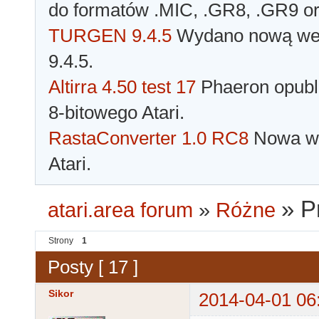
do formatów .MIC, .GR8, .GR9 o
TURGEN 9.4.5
Wydano nową wer
9.4.5.
Altirra 4.50 test 17
Phaeron opubli
8-bitowego Atari.
RastaConverter 1.0 RC8
Nowa wer
Atari.
»
P
atari.area forum
»
Różne
Strony
1
Posty [ 17 ]
Sikor
2014-04-01 06