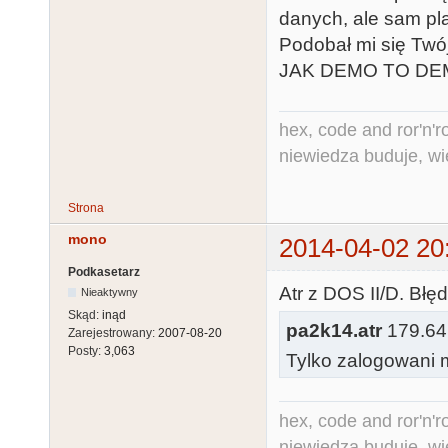
danych, ale sam play
Podobał mi się Twó
JAK DEMO TO DE
hex, code and ror'n'ro
niewiedza buduje, wi
Strona
mono
2014-04-02 20
Podkasetarz
Atr z DOS II/D. Błę
Nieaktywny
Skąd:
inąd
pa2k14.atr
179.64 
Zarejestrowany:
2007-08-20
Posty:
3,063
Tylko zalogowani m
hex, code and ror'n'ro
niewiedza buduje, wi