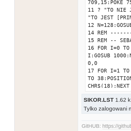
709,15:POKE 7
11 ? "TO NIE 
"TO JEST [PRI
12 N=128:GOSUB
14 REM ------
15 REM -- SEB
16 FOR I=0 TO
I:GOSUB 1000:
0,0

17 FOR I=1 TO
TO 38:POSITIO
CHR$(18):NEXT 
18 FOR I=5 TO
SIKOR.LST
1.62 k
38,I:? CHR$(1
Tylko zalogowani m
19 POSITION 3,6:FOR I=1 TO 
":NEXT I:DIM 
20 A$="      
GitHUB:
https://gith