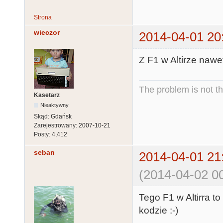
SUPER FAST TE
22 A$(LEN(A$)
Strona
23 DEG :FOR I
wieczor
2014-04-01 20
25 FOR I=1 TO
26 FOR J=4 TO
Z F1 w Altirze nawet
27 POSITION J
28 POSITION J
The problem is not th
29 B$(J,J)=CHR
Kasetarz
30 P=P+10:NEXT
Nieaktywny
31 FOR I=0 TO
Skąd:
Gdańsk
Zarejestrowany:
2007-10-21
1000:NEXT I:P
Posty:
4,412
CHR$(125)

seban
2014-04-01 21
32 POKE 709,1
33 REM -- SEB
(2014-04-02 00
34 REM ------
99 GOTO 99

Tego F1 w Altirra to
998 POKE 622,
kodzie :-)
999 REM - SOM