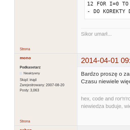
12 FOR I=0 TO
- DO KOREKTY 
Sikor umarł...
Strona
mono
2014-04-01 09
Podkasetarz
Bardzo proszę o zał
Nieaktywny
Skąd:
inąd
Czasu niewiele wię
Zarejestrowany:
2007-08-20
Posty:
3,063
hex, code and ror'n'ro
niewiedza buduje, wi
Strona