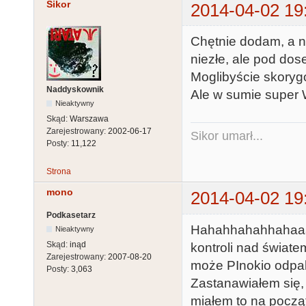
Sikor
2014-04-02 19
Chętnie dodam, a n
niezłe, ale pod dos
Moglibyście skoryg
Naddyskownik
Ale w sumie super 
Nieaktywny
Skąd:
Warszawa
Zarejestrowany:
2002-06-17
Sikor umarł...
Posty:
11,122
Strona
mono
2014-04-02 19
Podkasetarz
Hahahhahahhahaaaa
Nieaktywny
Skąd:
inąd
kontroli nad światem
Zarejestrowany:
2007-08-20
może PInokio odpali
Posty:
3,063
Zastanawiałem się,
miałem to na począ